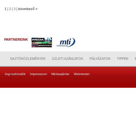
|
|
|
1
2
3
következő »
PARTNEREINK
SAJTÓKÖZLEMÉNYEK
ÜZLETI AJÁNLATOK
PÁLYÁZATOK
TIPPEK
Jogi tudnivalók
Impresszum
Médiaajánlat
Webmester