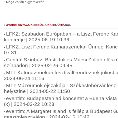
Mága Zoltán a gyerekekért
TOVÁBBI ANYAGOK EBBŐL A KATEGÓRIÁBÓL
LFKZ: Szabadon Európában – a Liszt Ferenc K
koncertje | 2025-06-19 10:36
LFKZ: Liszt Ferenc Kamarazenekar Ünnepi Konce
07:31
Centrál Színház: Básti Juli és Mucsi Zoltán elősz
színpadon | 2025-02-26 09:45
MTI: Katonazenekari fesztivált rendeznek július
2024-06-24 11:16
MTI: Múzeumok éjszakája - Székesfehérvár lesz 
helyszíne | 2024-05-22 11:50
eventim: Budapesten ad koncertet a Buena Vista 
(x) | 2024-03-22 10:23
eventim: A Margaret Island is fellép a Budapest G
gasztrofesztiválon | 2024-02-16 10:42