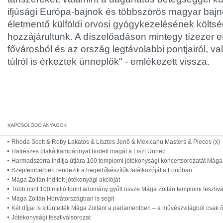
ifjúsági Európa-bajnok és többszörös magyar baj
életmentő külföldi orvosi gyógykezelésének költsé
hozzájárultunk. A díszelőadáson mintegy tízezer e
fővárosból és az ország legtávolabbi pontjairól, v
túlról is érkeztek ünneplők" - emlékezett vissza.
Rhoda Scott & Roby Lakatos & Lisztes Jenő & Mexicanu Masters & Pieces (x)
Hatrészes plakátkampánnyal hirdeti magát a Liszt Ünnep
Harmadszorra indítja útjára 100 templomi jótékonysági koncertsorozatát Mága
Szeptemberben rendezik a hegedűkészítők találkozóját a Fonóban
Mága Zoltán indított jótékonyági akcióját
Több mint 100 millió forint adomány gyűlt össze Mága Zoltán templomi fesztiv
Mága Zoltán Horvátországban is segít
Két díjjal is kitüntették Mága Zoltánt a parlamentben – a művészvilágból csak 
Jótékonysági fesztiválsorozat