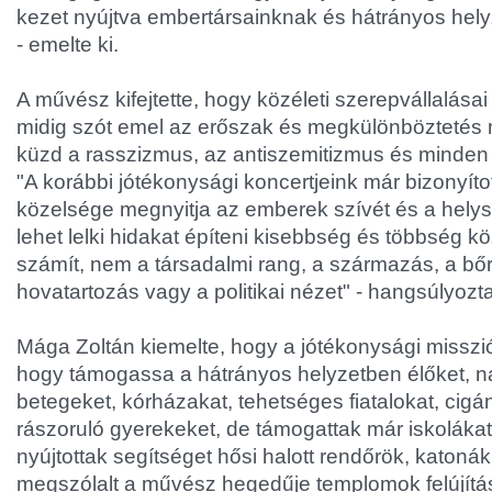
kezet nyújtva embertársainknak és hátrányos he
- emelte ki.
A művész kifejtette, hogy közéleti szerepvállalásai
midig szót emel az erőszak és megkülönböztetés m
küzd a rasszizmus, az antiszemitizmus és minden 
"A korábbi jótékonysági koncertjeink már bizonyíto
közelsége megnyitja az emberek szívét és a hel
lehet lelki hidakat építeni kisebbség és többség köz
számít, nem a társadalmi rang, a származás, a bőrs
hovatartozás vagy a politikai nézet" - hangsúlyozta
Mága Zoltán kiemelte, hogy a jótékonysági misszió
hogy támogassa a hátrányos helyzetben élőket, 
betegeket, kórházakat, tehetséges fiatalokat, cig
rászoruló gyerekeket, de támogattak már iskolákat
nyújtottak segítséget hősi halott rendőrök, katoná
megszólalt a művész hegedűje templomok felújítás