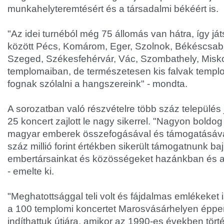
munkahelyteremtésért és a társadalmi békéért is.
"Az idei turnéból még 75 állomás van hátra, így j
között Pécs, Komárom, Eger, Szolnok, Békéscsab
Szeged, Székesfehérvár, Vác, Szombathely, Misk
templomaiban, de természetesen kis falvak templ
fognak szólalni a hangszereink" - mondta.
A sorozatban való részvételre több száz település 
25 koncert zajlott le nagy sikerrel. "Nagyon boldo
magyar emberek összefogásával és támogatásáva
száz millió forint értékben sikerült támogatnunk baj
embertársainkat és közösségeket hazánkban és a
- emelte ki.
"Meghatottsággal teli volt és fájdalmas emlékeket i
a 100 templomi koncertet Marosvásárhelyen épp
indíthattuk útjára, amikor az 1990-es években tört