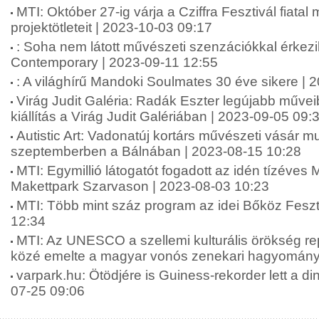
MTI: Október 27-ig várja a Cziffra Fesztivál fiata
projektötleteit | 2023-10-03 09:17
: Soha nem látott művészeti szenzációkkal érkez
Contemporary | 2023-09-11 12:55
: A világhírű Mandoki Soulmates 30 éve sikere | 
Virág Judit Galéria: Radák Eszter legújabb műveib
kiállítás a Virág Judit Galériában | 2023-09-05 09:
Autistic Art: Vadonatúj kortárs művészeti vásár m
szeptemberben a Bálnában | 2023-08-15 10:28
MTI: Egymillió látogatót fogadott az idén tízéves
Makettpark Szarvason | 2023-08-03 10:23
MTI: Több mint száz program az idei Bőköz Feszt
12:34
MTI: Az UNESCO a szellemi kulturális örökség re
közé emelte a magyar vonós zenekari hagyományt
varpark.hu: Ötödjére is Guiness-rekorder lett a di
07-25 09:06