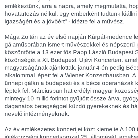
emlékeztünk, arra a napra, amely megmutatta, hogy
hovatartozás nélkül, egy emberként tudtunk kiálln
igazságért és a jövőért" - idézte fel a művész.
Mága Zoltán az év első napján Kárpát-medence 
gálaműsorában ismert művészekkel és népszerű 
köszöntötte a 13 ezer fős Papp László Budapest 
közönségét a XI. Budapesti Újévi Koncerten, amely
magyarságának ajánlottak, január 4-én pedig Béc
alkalommal lépett fel a Wiener Konzerthausban. A
ünnepi gálán a budapesti és a bécsi operaházak
léptek fel. Márciusban hat erdélyi magyar közösség 
mintegy 10 millió forintot gyűjtött össze árva, gyóg
daganatos betegséggel küzdő gyerekeknek és hát
nevelő intézményeknek.
Az év emlékezetes koncertjei közt kiemelte A 100
jótékonysági koncertsorozat 25. állomását, amely