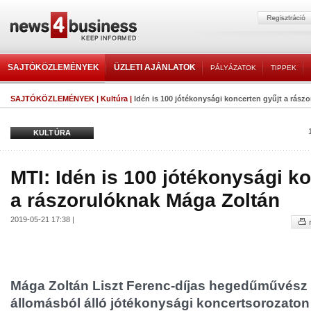
SAJTÓKÖZLEMÉNYEK
ÜZLETI AJÁNLATOK
PÁLYÁZATOK
TIPPEK
SAJTÓKÖZLEMÉNYEK
|
Kultúra
|
Idén is 100 jótékonysági koncerten gyűjt a rász
KULTÚRA
MTI: Idén is 100 jótékonysági k
a rászorulóknak Mága Zoltán
2019-05-21 17:38 |
Mága Zoltán Liszt Ferenc-díjas hegedűművész 
állomásból álló jótékonysági koncertsorozaton 