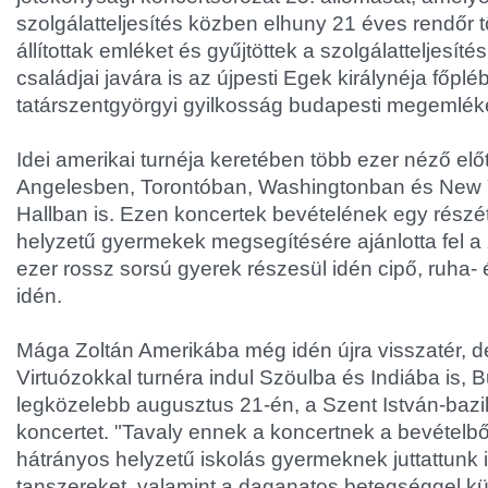
szolgálatteljesítés közben elhuny 21 éves rendőr
állítottak emléket és gyűjtöttek a szolgálatteljesít
családjai javára is az újpesti Egek királynéja főplé
tatárszentgyörgyi gyilkosság budapesti megemlék
Idei amerikai turnéja keretében több ezer néző előt
Angelesben, Torontóban, Washingtonban és New 
Hallban is. Ezen koncertek bevételének egy részét
helyzetű gyermekek megsegítésére ajánlotta fel a
ezer rossz sorsú gyerek részesül idén cipő, ruh
idén.
Mága Zoltán Amerikába még idén újra visszatér, 
Virtuózokkal turnéra indul Szöulba és Indiába is,
legközelebb augusztus 21-én, a Szent István-bazili
koncertet. "Tavaly ennek a koncertnek a bevételb
hátrányos helyzetű iskolás gyermeknek juttattunk 
tanszereket, valamint a daganatos betegséggel k