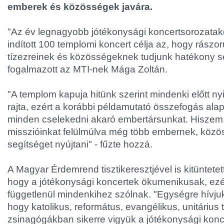
emberek és közösségek javára.
"Az év legnagyobb jótékonysági koncertsorozataké
indított 100 templomi koncert célja az, hogy rászo
tízezreinek és közösségeknek tudjunk hatékony seg
fogalmazott az MTI-nek Mága Zoltán.
"A templom kapuja hitünk szerint mindenki előtt nyit
rajta, ezért a korábbi példamutató összefogás ala
minden cselekedni akaró embertársunkat. Hiszem,
misszióinkat felülmúlva még több embernek, köz
segítséget nyújtani" - fűzte hozzá.
A Magyar Érdemrend tisztikeresztjével is kitüntete
hogy a jótékonysági koncertek ökumenikusak, ezér
függetlenül mindenkihez szólnak. "Egységre hívjuk
hogy katolikus, református, evangélikus, unitáriu
zsinagógákban sikerre vigyük a jótékonysági konce