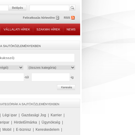
VÁLLALATI HÍREK
SZAKMAI HÍREK
NEWS
-tól
-ig
|
Légi ipar
|
Gazdasági Jog
|
Karrier
|
eripar
|
Hirdető/márka
|
Ügynökség
|
|
Mobil
|
E-biznisz
|
Kereskedelem
|