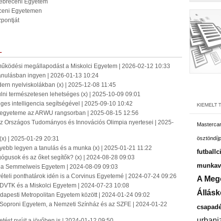
Debreceni Egyetem
ceni Egyetemen
pontját
L
működési megállapodást a Miskolci Egyetem | 2026-02-12 10:33
tanulásban ingyen | 2026-01-13 10:24
rn nyelviskolákban (x) | 2025-12-08 11:45
ulni természetesen lehetséges (x) | 2025-10-09 09:01
es intelligencia segítségével | 2025-09-10 10:42
 egyeteme az ARWU rangsorban | 2025-08-15 12:56
 Országos Tudományos és Innovációs Olimpia nyertesei | 2025-
Masterca
(x) | 2025-01-29 20:31
ösztöndíj
nnyebb legyen a tanulás és a munka (x) | 2025-01-21 11:22
futballc
ógusok és az őket segítők? (x) | 2024-08-28 09:03
munkavá
ján a Semmelweis Egyetem | 2024-08-09 09:03
vételi ponthatárok idén is a Corvinus Egyetemé | 2024-07-24 09:26
A Meg
 DVTK és a Miskolci Egyetem | 2024-07-23 10:08
Állásk
apesti Metropolitan Egyetem között | 2024-01-24 09:02
 Soproni Egyetem, a Nemzeti Színház és az SZFE | 2024-01-22
csapadé
urbani
tést nyújt a jövőben is | 2024-01-12 09:50