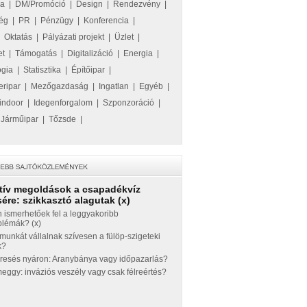
ka
|
DM/Promóció
|
Design
|
Rendezvény
|
ég
|
PR
|
Pénzügy
|
Konferencia
|
|
Oktatás
|
Pályázati projekt
|
Üzlet
|
et
|
Támogatás
|
Digitalizáció
|
Energia
|
ógia
|
Statisztika
|
Építőipar
|
eripar
|
Mezőgazdaság
|
Ingatlan
|
Egyéb
|
indoor
|
Idegenforgalom
|
Szponzoráció
|
|
Járműipar
|
Tőzsde
|
tív megoldások a csapadékvíz
ére: szikkasztó alagutak (x)
 ismerhetőek fel a leggyakoribb
blémák? (x)
munkát vállalnak szívesen a fülöp-szigeteki
k?
eresés nyáron: Aranybánya vagy időpazarlás?
ggy: inváziós veszély vagy csak félreértés?