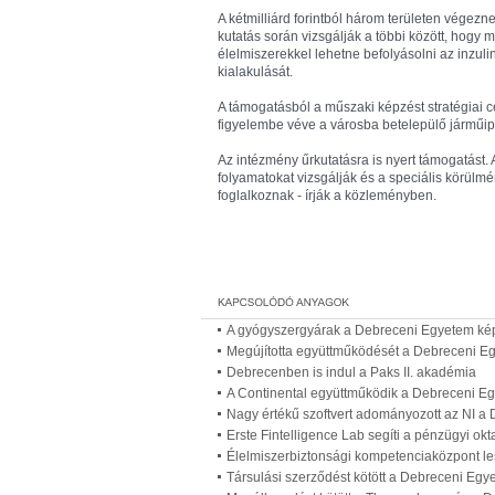
A kétmilliárd forintból három területen végezn
kutatás során vizsgálják a többi között, hogy 
élelmiszerekkel lehetne befolyásolni az inzuli
kialakulását.
A támogatásból a műszaki képzést stratégiai c
figyelembe véve a városba betelepülő járműipar
Az intézmény űrkutatásra is nyert támogatást
folyamatokat vizsgálják és a speciális körülm
foglalkoznak - írják a közleményben.
A gyógyszergyárak a Debreceni Egyetem kép
Megújította együttműködését a Debreceni E
Debrecenben is indul a Paks II. akadémia
A Continental együttműködik a Debreceni E
Nagy értékű szoftvert adományozott az NI 
Erste Fintelligence Lab segíti a pénzügyi o
Élelmiszerbiztonsági kompetenciaközpont l
Társulási szerződést kötött a Debreceni Egy