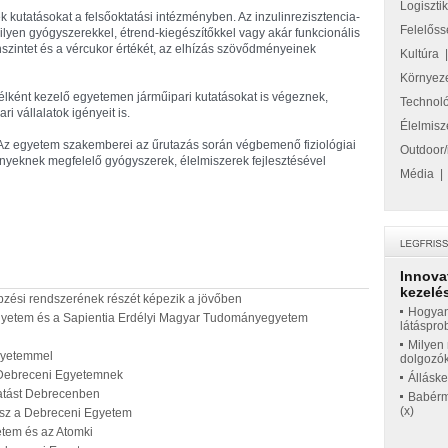
Logiszti
ek kutatásokat a felsőoktatási intézményben. Az inzulinrezisztencia-
Felelőss
milyen gyógyszerekkel, étrend-kiegészítőkkel vagy akár funkcionális
nszintet és a vércukor értékét, az elhízás szövődményeinek
Kultúra
Környez
élként kezelő egyetemen járműipari kutatásokat is végeznek,
Technol
i vállalatok igényeit is.
Élelmisz
. Az egyetem szakemberei az űrutazás során végbemenő fiziológiai
Outdoor/
ényeknek megfelelő gyógyszerek, élelmiszerek fejlesztésével
Média
Innova
kezelés
zési rendszerének részét képezik a jövőben
Hogyan
gyetem és a Sapientia Erdélyi Magyar Tudományegyetem
látáspro
Milyen 
gyetemmel
dolgozó
a Debreceni Egyetemnek
Állásk
ktatást Debrecenben
Babérme
(x)
esz a Debreceni Egyetem
etem és az Atomki