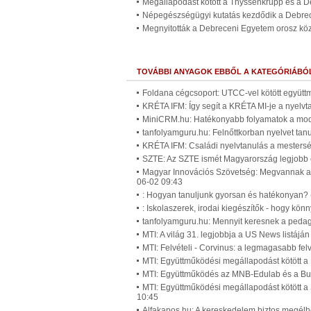
Megállapodást kötött a Thyssenkrupp és a 
Népegészségügyi kutatás kezdődik a Debre
Megnyitották a Debreceni Egyetem orosz köz
TOVÁBBI ANYAGOK EBBŐL A KATEGÓRIÁBÓ
Foldana cégcsoport: UTCC-vel kötött együtt
KRÉTA IFM: Így segít a KRÉTA MI-je a nyelv
MiniCRM.hu: Hatékonyabb folyamatok a mode
tanfolyamguru.hu: Felnőttkorban nyelvet tan
KRÉTA IFM: Családi nyelvtanulás a mesterség
SZTE: Az SZTE ismét Magyarország legjobb
Magyar Innovációs Szövetség: Megvannak az
06-02 09:43
: Hogyan tanuljunk gyorsan és hatékonyan? 
: Iskolaszerek, irodai kiegészítők - hogy kö
tanfolyamguru.hu: Mennyit keresnek a pedag
MTI: A világ 31. legjobbja a US News listá
MTI: Felvételi - Corvinus: a legmagasabb fel
MTI: Együttműködési megállapodást kötött a
MTI: Együttműködés az MNB-Edulab és a Bud
MTI: Együttműködési megállapodást kötött a
10:45
Alfakapos.hu: A kereskedelem biztos megélhe