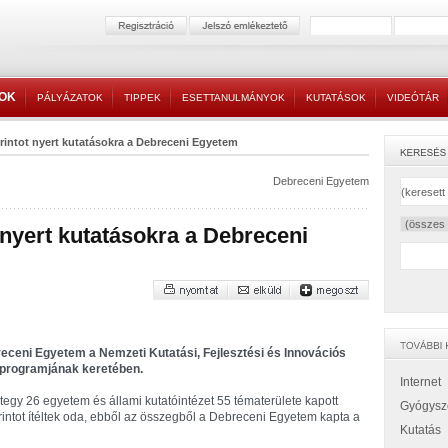
TOK
PÁLYÁZATOK
TIPPEK
ESETTANULMÁNYOK
KUTATÁSOK
VIDEÓTÁR
orintot nyert kutatásokra a Debreceni Egyetem
Debreceni Egyetem
t nyert kutatásokra a Debreceni
breceni Egyetem a Nemzeti Kutatási, Fejlesztési és Innovációs
i programjának keretében.
Internet
tegy 26 egyetem és állami kutatóintézet 55 tématerülete kapott
Gyógysz
rintot ítéltek oda, ebből az összegből a Debreceni Egyetem kapta a
Kutatás