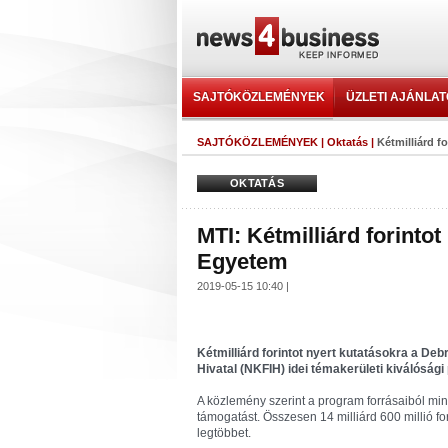
SAJTÓKÖZLEMÉNYEK
ÜZLETI AJÁNLA
SAJTÓKÖZLEMÉNYEK
|
Oktatás
|
Kétmilliárd f
OKTATÁS
MTI: Kétmilliárd forinto
Egyetem
2019-05-15 10:40 |
Kétmilliárd forintot nyert kutatásokra a De
Hivatal (NKFIH) idei témakerületi kiválóság
A közlemény szerint a program forrásaiból min
támogatást. Összesen 14 milliárd 600 millió fo
legtöbbet.