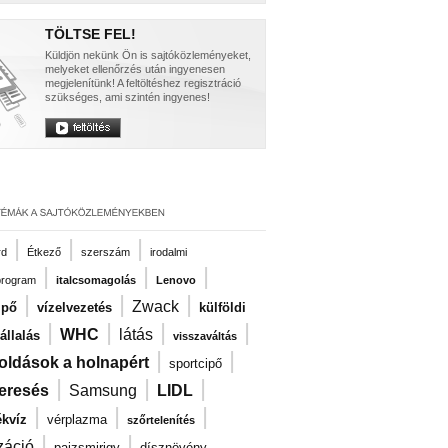
TÖLTSE FEL!
Küldjön nekünk Ön is sajtóközleményeket,
melyeket ellenőrzés után ingyenesen
megjelenítünk! A feltöltéshez regisztráció
szükséges, ami szintén ingyenes!
|
|
|
rd
Étkező
szerszám
irodalmi
|
|
|
program
italcsomagolás
Lenovo
|
|
|
Zwack
ipő
vízelvezetés
külföldi
|
|
|
|
WHC
látás
llalás
visszaváltás
|
|
oldások a holnapért
sportcipő
|
|
|
eresés
Samsung
LIDL
|
|
|
kvíz
vérplazma
szőrtelenítés
|
|
záció
pajzsmirigy
dísznövény