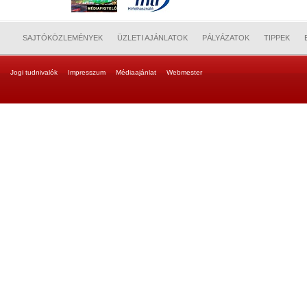
SAJTÓKÖZLEMÉNYEK
ÜZLETI AJÁNLATOK
PÁLYÁZATOK
TIPPEK
Jogi tudnivalók
Impresszum
Médiaajánlat
Webmester