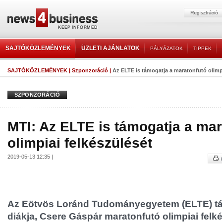
SAJTÓKÖZLEMÉNYEK
ÜZLETI AJÁNLATOK
PÁLYÁZATOK
TIPPEK
SAJTÓKÖZLEMÉNYEK
|
Szponzoráció
|
Az ELTE is támogatja a maratonfutó olimpi
SZPONZORÁCIÓ
MTI: Az ELTE is támogatja a mar
olimpiai felkészülését
2019-05-13 12:35 |
Az Eötvös Loránd Tudományegyetem (ELTE) tá
diákja, Csere Gáspár maratonfutó olimpiai felké