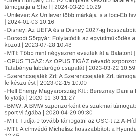
Shell Hungary Zrt.: Az olimpiára készülő fiatal éls
támogatja a Shell | 2024-03-20 10:29
Unilever: Az Unilever több márkája is a foci-Eb hi
| 2024-01-03 10:16
Disney: Az UEFA és a Disney 2027-ig hosszabbít
Borsodi Sörgyár: Folytatódik az együttműködés 
között | 2023-07-28 10:48
MTI: Több mint négyezren evezték át a Balatont 
OPUS TIGÁZ: Az OPUS TIGÁZ névadó szponzork
Tatabánya labdarúgó csapatát | 2023-03-22 10:59
Szerencsejáték Zrt: A Szerencsejáték Zrt. támogatj
felkészülést | 2023-02-15 10:00
Hell Energy Magyarország Kft.: Bereznay Dani 
folytatja | 2020-11-30 11:27
BMW: A BMW szponzorként és szakmai támogatók
sport világába | 2020-04-29 09:30
MTI: Tudja-e tovább támogatni az OSC-t az A-Híd
MTI: A címvédő Michelisz hosszabbított a Hyundai
12:45