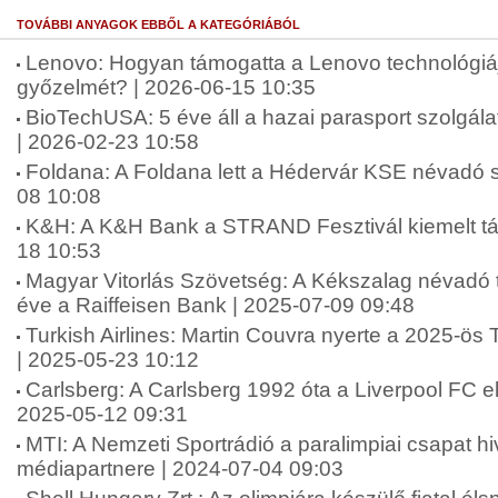
TOVÁBBI ANYAGOK EBBŐL A KATEGÓRIÁBÓL
Lenovo: Hogyan támogatta a Lenovo technológi
győzelmét? | 2026-06-15 10:35
BioTechUSA: 5 éve áll a hazai parasport szolgá
| 2026-02-23 10:58
Foldana: A Foldana lett a Hédervár KSE névadó 
08 10:08
K&H: A K&H Bank a STRAND Fesztivál kiemelt tá
18 10:53
Magyar Vitorlás Szövetség: A Kékszalag névadó 
éve a Raiffeisen Bank | 2025-07-09 09:48
Turkish Airlines: Martin Couvra nyerte a 2025-ös 
| 2025-05-23 10:12
Carlsberg: A Carlsberg 1992 óta a Liverpool FC el
2025-05-12 09:31
MTI: A Nemzeti Sportrádió a paralimpiai csapat hi
médiapartnere | 2024-07-04 09:03