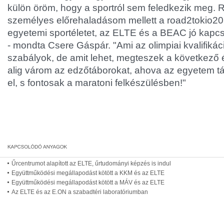
külön öröm, hogy a sportról sem feledkezik meg.
személyes előrehaladásom mellett a
road2tokio20
egyetemi sportéletet, az ELTE és a BEAC jó kapcsol
- mondta Csere Gáspár. "Ami az olimpiai kvalifikáció
szabályok, de amit lehet, megteszek a következő é
alig várom az edzőtáborokat, ahova az egyetem t
el, s fontosak a maratoni felkészülésben!"
Űrcentrumot alapított az ELTE, űrtudományi képzés is indul
Együttműködési megállapodást kötött a KKM és az ELTE
Együttműködési megállapodást kötött a MÁV és az ELTE
Az ELTE és az E.ON a szabadtéri laboratóriumban