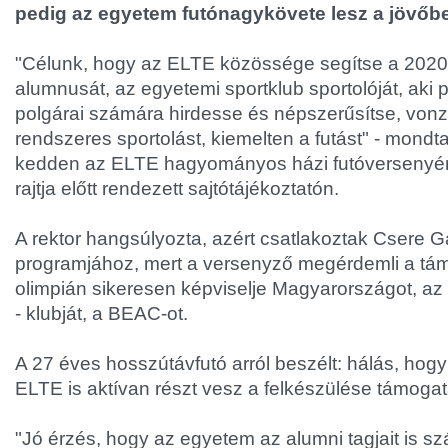
pedig az egyetem futónagykövete lesz a jövőb
"Célunk, hogy az ELTE közössége segítse a 2020-
alumnusát, az egyetemi sportklub sportolóját, aki
polgárai számára hirdesse és népszerűsítse, von
rendszeres sportolást, kiemelten a futást" - mondt
kedden az ELTE hagyományos házi futóversenyé
rajtja előtt rendezett sajtótájékoztatón.
A rektor hangsúlyozta, azért csatlakoztak Csere 
programjához, mert a versenyző megérdemli a tám
olimpián sikeresen képviselje Magyarországot, az
- klubját, a BEAC-ot.
A 27 éves hosszútávfutó arról beszélt: hálás, hog
ELTE is aktívan részt vesz a felkészülése támoga
"Jó érzés, hogy az egyetem az alumni tagjait is sz