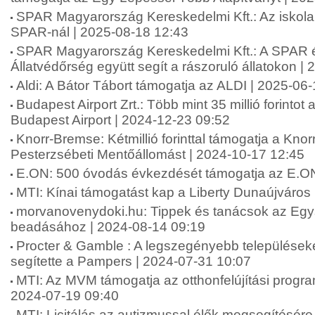
SPAR Magyarország Kereskedelmi Kft.: Az iskol
SPAR-nál | 2025-08-18 12:43
SPAR Magyarország Kereskedelmi Kft.: A SPAR 
Állatvédőrség együtt segít a rászoruló állatokon |
Aldi: A Bátor Tábort támogatja az ALDI | 2025-06
Budapest Airport Zrt.: Több mint 35 millió forinto
Budapest Airport | 2024-12-23 09:52
Knorr-Bremse: Kétmillió forinttal támogatja a Kn
Pesterzsébeti Mentőállomást | 2024-10-17 12:45
E.ON: 500 óvodás évkezdését támogatja az E.ON
MTI: Kínai támogatást kap a Liberty Dunaújváros
morvanovenydoki.hu: Tippek és tanácsok az Eg
beadásához | 2024-08-14 09:19
Procter & Gamble : A legszegényebb települések
segítette a Pampers | 2024-07-31 10:07
MTI: Az MVM támogatja az otthonfelújítási progr
2024-07-19 09:40
MTI: Licitálás az autizmussal élők megsegítésére