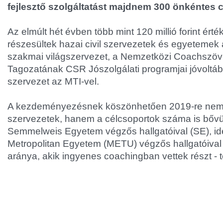
fejlesztő szolgáltatást majdnem 300 önkéntes c
Az elmúlt hét évben több mint 120 millió forint ér
részesültek hazai civil szervezetek és egyeteme
szakmai világszervezet, a Nemzetközi Coachszöv
Tagozatának CSR Jószolgálati programjai jóvoltábó
szervezet az MTI-vel.
A kezdeményezésnek köszönhetően 2019-re nemcs
szervezetek, hanem a célcsoportok száma is bővü
Semmelweis Egyetem végzős hallgatóival (SE), id
Metropolitan Egyetem (METU) végzős hallgatóival 
aránya, akik ingyenes coachingban vettek részt - t