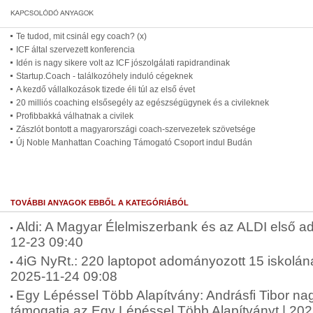
Te tudod, mit csinál egy coach? (x)
ICF által szervezett konferencia
Idén is nagy sikere volt az ICF jószolgálati rapidrandinak
Startup.Coach - találkozóhely induló cégeknek
A kezdő vállalkozások tizede éli túl az első évet
20 milliós coaching elsősegély az egészségügynek és a civileknek
Profibbakká válhatnak a civilek
Zászlót bontott a magyarországi coach-szervezetek szövetsége
Új Noble Manhattan Coaching Támogató Csoport indul Budán
TOVÁBBI ANYAGOK EBBŐL A KATEGÓRIÁBÓL
Aldi: A Magyar Élelmiszerbank és az ALDI első ad
12-23 09:40
4iG NyRt.: 220 laptopot adományozott 15 iskolána
2025-11-24 09:08
Egy Lépéssel Több Alapítvány: Andrásfi Tibor na
támogatja az Egy Lépéssel Több Alapítványt | 20