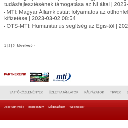
tudásfejlesztésének támogatása az NI által | 2023
MTI: Magyar Államkicstár: folyamatos az otthonfe
kifizetése | 2023-03-02 08:54
OTS-MTI: Humanitárius segítség az Egis-tól | 20
|
|
|
1
2
3
következő »
PARTNEREINK
SAJTÓKÖZLEMÉNYEK
ÜZLETI AJÁNLATOK
PÁLYÁZATOK
TIPPEK
Jogi tudnivalók
Impresszum
Médiaajánlat
Webmester