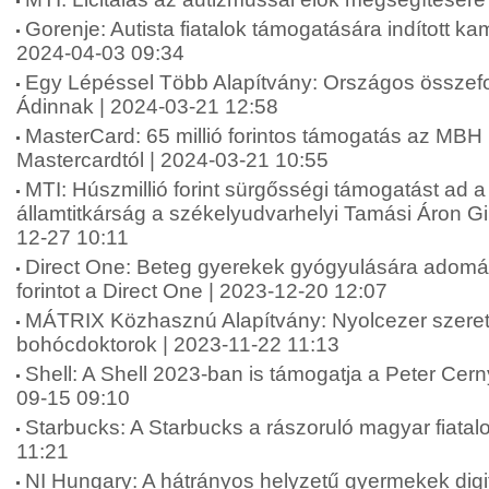
Gorenje: Autista fiatalok támogatására indított k
2024-04-03 09:34
Egy Lépéssel Több Alapítvány: Országos összefo
Ádinnak | 2024-03-21 12:58
MasterCard: 65 millió forintos támogatás az MBH
Mastercardtól | 2024-03-21 10:55
MTI: Húszmillió forint sürgősségi támogatást ad a
államtitkárság a székelyudvarhelyi Tamási Áron 
12-27 10:11
Direct One: Beteg gyerekek gyógyulására adomán
forintot a Direct One | 2023-12-20 12:07
MÁTRIX Közhasznú Alapítvány: Nyolcezer szere
bohócdoktorok | 2023-11-22 11:13
Shell: A Shell 2023-ban is támogatja a Peter Cern
09-15 09:10
Starbucks: A Starbucks a rászoruló magyar fiatal
11:21
NI Hungary: A hátrányos helyzetű gyermekek digit