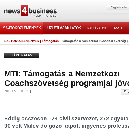
SAJTÓKÖZLEMÉNYEK
ÜZLETI AJÁNLATOK
PÁLYÁZATOK
TIPPEK
SAJTÓKÖZLEMÉNYEK
|
Támogatás
|
Támogatás a Nemzetközi Coachszövetség pr
TÁMOGATÁS
MTI: Támogatás a Nemzetközi
Coachszövetség programjai jóvo
2019-05-10 07:35 |
Eddig összesen 174 civil szervezet, 272 egyete
90 volt Malév dolgozó kapott ingyenes profess