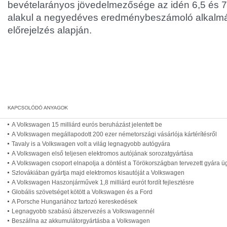
bevételarányos jövedelmezősége az idén 6,5 és 7
alakul a negyedéves eredménybeszámoló alkalmá
előrejelzés alapján.
A Volkswagen 15 milliárd eurós beruházást jelentett be
A Volkswagen megállapodott 200 ezer németországi vásárlója kártérítésről
Tavaly is a Volkswagen volt a világ legnagyobb autógyára
A Volkswagen első teljesen elektromos autójának sorozatgyártása
A Volkswagen csoport elnapolja a döntést a Törökországban tervezett gyára 
Szlovákiában gyártja majd elektromos kisautóját a Volkswagen
A Volkswagen Haszonjárművek 1,8 milliárd eurót fordít fejlesztésre
Globális szövetséget kötött a Volkswagen és a Ford
A Porsche Hungariához tartozó kereskedések
Legnagyobb szabású átszervezés a Volkswagennél
Beszállna az akkumulátorgyártásba a Volkswagen