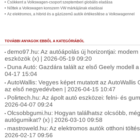
Csökkent a Volkswagen-csoport szeptemberi globális eladása
Nőttek a Volkswagen konszern VW márkájának eladásai
Az elektromos, a hibrid és a gázüzemű autók értékesítése a Volkswagennel
TOVÁBBI ANYAGOK EBBŐL A KATEGÓRIÁBÓL
demo97.hu: Az autóápolás új horizontjai: moder
eszközök (x) | 2026-05-19 09:20
Duna Autó: Gazdára talált az első Geely modell a
04-17 15:04
AutoWallis: Vegyes képet mutatott az AutoWallis 
az első negyedévben | 2026-04-15 10:47
Polirtech.hu: Az ápolt autó eszközei: felni- és gumit
2026-04-07 09:24
Olcsobbgumi.hu: Hogyan találhatsz olcsóbb, mégi
autógumikat? (x) | 2026-03-10 09:58
mastroweld.hu: Az elektromos autók otthoni töltési
2026-02-17 09:56