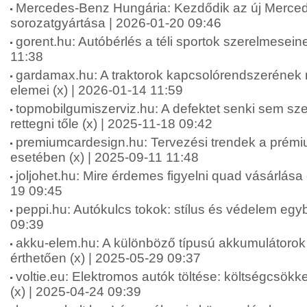
Mercedes-Benz Hungária: Kezdődik az új Merc
sorozatgyártása | 2026-01-20 09:46
gorent.hu: Autóbérlés a téli sportok szerelmesein
11:38
gardamax.hu: A traktorok kapcsolórendszerének 
elemei (x) | 2026-01-14 11:59
topmobilgumiszerviz.hu: A defektet senki sem szer
rettegni tőle (x) | 2025-11-18 09:42
premiumcardesign.hu: Tervezési trendek a prémi
esetében (x) | 2025-09-11 11:48
joljohet.hu: Mire érdemes figyelni quad vásárlása e
19 09:45
peppi.hu: Autókulcs tokok: stílus és védelem egy
09:39
akku-elem.hu: A különböző típusú akkumulátorok
érthetően (x) | 2025-05-29 09:37
voltie.eu: Elektromos autók töltése: költségcsökk
(x) | 2025-04-24 09:39