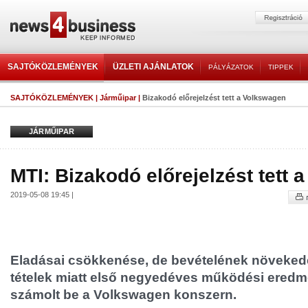
SAJTÓKÖZLEMÉNYEK
ÜZLETI AJÁNLATOK
PÁLYÁZATOK
TIPPEK
SAJTÓKÖZLEMÉNYEK
|
Járműipar
|
Bizakodó előrejelzést tett a Volkswagen
JÁRMŰIPAR
MTI: Bizakodó előrejelzést tett
2019-05-08 19:45 |
Eladásai csökkenése, de bevételének növekedé
tételek miatt első negyedéves működési ered
számolt be a Volkswagen konszern.