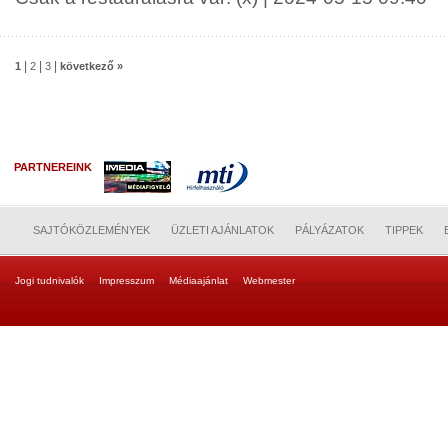
|
|
|
1
2
3
következő »
PARTNEREINK
SAJTÓKÖZLEMÉNYEK
ÜZLETI AJÁNLATOK
PÁLYÁZATOK
TIPPEK
Jogi tudnivalók
Impresszum
Médiaajánlat
Webmester