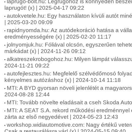
laprugo-bolt.hu: Légrugóhoz is könnyedén besze
laprugót! (x) | 2025-04-17 09:22
autokvetele.hu: Egy használaton kívüli autót minél 
| 2025-03-20 09:09
rapidnyomda.hu: Az autódekoráció hatása a váll
eredményességére (x) | 2025-02-20 11:17
jolnyomjuk.hu: Fóliával olcsón, egyszerűen tehet
márkádat (x) | 2024-11-26 09:12
alkatreszekrobogohoz.hu: Milyen lámpát válasszu
2024-11-21 09:22
autofejlesztes.hu: Megfelelő szélvédőmosó folya
kényelmes autózáshoz (x) | 2024-10-14 11:18
MTI: A BYD gyorsan növeli jelenlétét a magyarors
2024-08-28 12:44
MTI: Tovább növelte eladásait a cseh Skoda Auto
MTI: A SEAT S.A. rekord működési eredménnyel é
zárta az első negyedévet | 2024-05-23 12:43
workshop.widiautomotive.com: Nagy értékű vete
Csak a restaurálásra vár! (x) | 2024-05-15 09:40