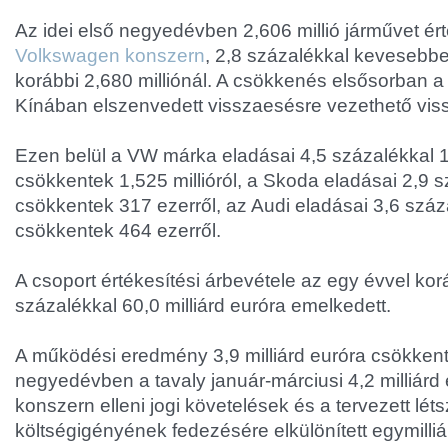
Az idei első negyedévben 2,606 millió járművet ért
Volkswagen konszern
, 2,8 százalékkal kevesebbe
korábbi 2,680 milliónál. A csökkenés elsősorban 
Kínában elszenvedett visszaesésre vezethető vis
Ezen belül a VW márka eladásai 4,5 százalékkal 1,
csökkentek 1,525 millióról, a Skoda eladásai 2,9 
csökkentek 317 ezerről, az Audi eladásai 3,6 száz
csökkentek 464 ezerről.
A csoport értékesítési árbevétele az egy évvel ko
százalékkal 60,0 milliárd euróra emelkedett.
A működési eredmény 3,9 milliárd euróra csökkent 
negyedévben a tavaly január-márciusi 4,2 milliárd
konszern elleni jogi követelések és a tervezett l
költségigényének fedezésére elkülönített egymilliá