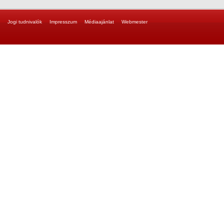
Jogi tudnivalók
Impresszum
Médiaajánlat
Webmester