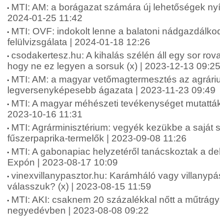
MTI: AM: a borágazat számára új lehetőségek nyí
2024-01-25 11:42
MTI: OVF: indokolt lenne a balatoni nádgazdálkod
felülvizsgálata | 2024-01-18 12:26
csodakertesz.hu: A kihalás szélén áll egy sor rova
hogy ne ez legyen a sorsuk (x) | 2023-12-13 09:2
MTI: AM: a magyar vetőmagtermesztés az agrári
legversenyképesebb ágazata | 2023-11-23 09:49
MTI: A magyar méhészeti tevékenységet mutatták
2023-10-16 11:31
MTI: Agrárminisztérium: vegyék kezükbe a saját 
fűszerpaprika-termelők | 2023-09-08 11:26
MTI: A gabonapiac helyzetéről tanácskoztak a d
Expón | 2023-08-17 10:09
vinexvillanypasztor.hu: Karámháló vagy villanypás
válasszuk? (x) | 2023-08-15 11:59
MTI: AKI: csaknem 20 százalékkal nőtt a műtrág
negyedévben | 2023-08-08 09:22