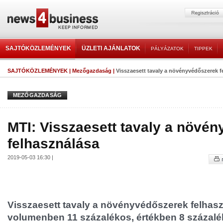
SAJTÓKÖZLEMÉNYEK
ÜZLETI AJÁNLATOK
PÁLYÁZATOK
TIPPEK
SAJTÓKÖZLEMÉNYEK
|
Mezőgazdaság
|
Visszaesett tavaly a növényvédőszerek f
MEZŐGAZDASÁG
MTI: Visszaesett tavaly a növé
felhasználása
2019-05-03 16:30 |
Visszaesett tavaly a növényvédőszerek felhas
volumenben 11 százalékos, értékben 8 százal