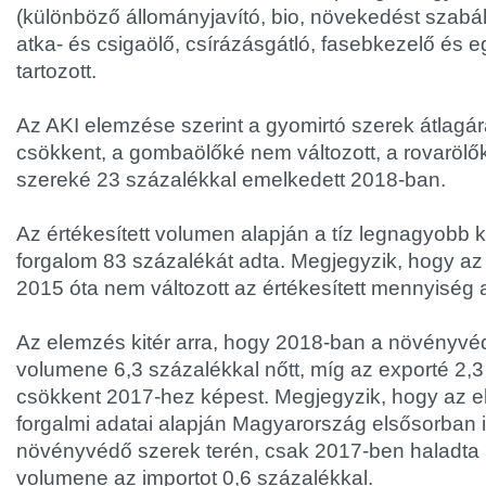
(különböző állományjavító, bio, növekedést szabál
atka- és csigaölő, csírázásgátló, fasebkezelő és
tartozott.
Az AKI elemzése szerint a gyomirtó szerek átlagár
csökkent, a gombaölőké nem változott, a rovarölő
szereké 23 százalékkal emelkedett 2018-ban.
Az értékesített volumen alapján a tíz legnagyobb
forgalom 83 százalékát adta. Megjegyzik, hogy az 
2015 óta nem változott az értékesített mennyiség 
Az elemzés kitér arra, hogy 2018-ban a növényvé
volumene 6,3 százalékkal nőtt, míg az exporté 2,3
csökkent 2017-hez képest. Megjegyzik, hogy az el
forgalmi adatai alapján Magyarország elsősorban i
növényvédő szerek terén, csak 2017-ben haladta
volumene az importot 0,6 százalékkal.