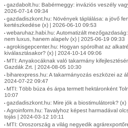
gazdabolt.hu: Babérmeggy: inváziós veszély vagy 
2026-07-14 09:34
gazdadiszkont.hu: Növények táplálása: a jövő fen
kertészkedése (x) | 2026-06-10 09:53
webaruhaz.habi.hu: Automatizált mezőgazdaság: 
nem luxus, hanem alapelv (x) | 2025-06-19 09:33
agrokisgepcenter.hu: Hogyan spórolhat az alkatr
kiválasztásakor? (x) | 2024-10-14 09:06
MTI: Anyakocáknak való takarmány kifejlesztésén
Gazdák Zrt. | 2024-08-05 10:30
biharexpress.hu: A takarmányozás eszközei az áll
2024-07-22 09:47
MTI: Több búza és árpa termett hektáronként To
10:07
gazdadiszkont.hu: Mire jók a biostimulátorok? (x)
Agroinform.hu: Tavalyhoz képest harmadával olcs
tojás | 2024-03-12 10:11
MTI: Oroszország a világ negyedik agrárexportőr