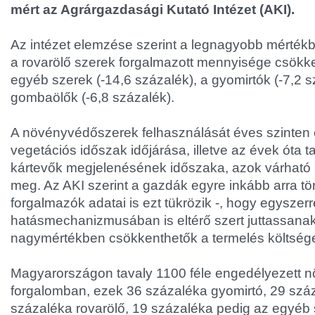
mért az Agrárgazdasági Kutató Intézet (AKI).
Az intézet elemzése szerint a legnagyobb mértékb
a rovarölő szerek forgalmazott mennyisége csökke
egyéb szerek (-14,6 százalék), a gyomirtók (-7,2 s
gombaölők (-6,8 százalék).
A növényvédőszerek felhasználását éves szinten 
vegetációs időszak időjárása, illetve az évek óta t
kártevők megjelenésének időszaka, azok várható 
meg. Az AKI szerint a gazdák egyre inkább arra tö
forgalmazók adatai is ezt tükrözik -, hogy egyszerr
hatásmechanizmusában is eltérő szert juttassanak 
nagymértékben csökkenthetők a termelés költsége
Magyarországon tavaly 1100 féle engedélyezett n
forgalomban, ezek 36 százaléka gyomirtó, 29 szá
százaléka rovarölő, 19 százaléka pedig az egyéb 