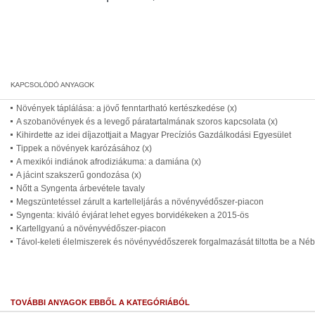
Növények táplálása: a jövő fenntartható kertészkedése (x)
A szobanövények és a levegő páratartalmának szoros kapcsolata (x)
Kihirdette az idei díjazottjait a Magyar Precíziós Gazdálkodási Egyesület
Tippek a növények karózásához (x)
A mexikói indiánok afrodiziákuma: a damiána (x)
A jácint szakszerű gondozása (x)
Nőtt a Syngenta árbevétele tavaly
Megszüntetéssel zárult a kartelleljárás a növényvédőszer-piacon
Syngenta: kiváló évjárat lehet egyes borvidékeken a 2015-ös
Kartellgyanú a növényvédőszer-piacon
Távol-keleti élelmiszerek és növényvédőszerek forgalmazását tiltotta be a Néb
TOVÁBBI ANYAGOK EBBŐL A KATEGÓRIÁBÓL