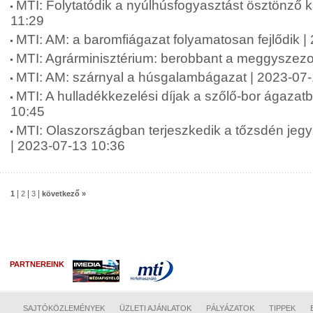
MTI: Folytatódik a nyúlhúsfogyasztást ösztönző
11:29
MTI: AM: a baromfiágazat folyamatosan fejlődik |
MTI: Agrárminisztérium: berobbant a meggyszezo
MTI: AM: szárnyal a húsgalambágazat | 2023-07
MTI: A hulladékkezelési díjak a szőlő-bor ágazat
10:45
MTI: Olaszországban terjeszkedik a tőzsdén jeg
| 2023-07-13 10:36
|
|
|
1
2
3
következő »
PARTNEREINK
SAJTÓKÖZLEMÉNYEK
ÜZLETI AJÁNLATOK
PÁLYÁZATOK
TIPPEK