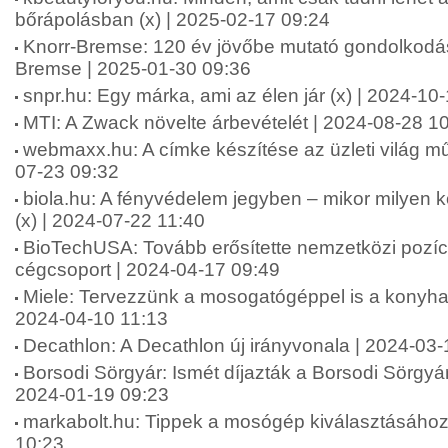
bőrápolásban (x) | 2025-02-17 09:24
Knorr-Bremse: 120 év jövőbe mutató gondolkodás
Bremse | 2025-01-30 09:36
snpr.hu: Egy márka, ami az élen jár (x) | 2024-10
MTI: A Zwack növelte árbevételét | 2024-08-28 1
webmaxx.hu: A címke készítése az üzleti világ mű
07-23 09:32
biola.hu: A fényvédelem jegyben – mikor milyen 
(x) | 2024-07-22 11:40
BioTechUSA: Tovább erősítette nemzetközi pozíc
cégcsoport | 2024-04-17 09:49
Miele: Tervezzünk a mosogatógéppel is a konyha k
2024-04-10 11:13
Decathlon: A Decathlon új irányvonala | 2024-03
Borsodi Sörgyár: Ismét díjazták a Borsodi Sörgyár v
2024-01-19 09:23
markabolt.hu: Tippek a mosógép kiválasztásához 
10:23