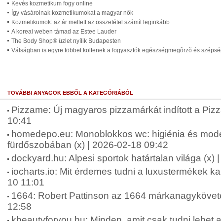
Kevés kozmetikum fogy online
Így vásárolnak kozmetikumokat a magyar nők
Kozmetikumok: az ár mellett az összetétel számít leginkább
A koreai weben támad az Estee Lauder
The Body Shop® üzlet nyílik Budapesten
Válságban is egyre többet költenek a fogyasztók egészségmegõrzõ és szépsé
TOVÁBBI ANYAGOK EBBŐL A KATEGÓRIÁBÓL
Pizzame: Új magyaros pizzamárkát indított a Piz
10:41
homedepo.eu: Monoblokkos wc: higiénia és mode
fürdőszobában (x) | 2026-02-18 09:42
dockyard.hu: Alpesi sportok határtalan világa (x)
iocharts.io: Mit érdemes tudni a luxustermékek k
10 11:01
1664: Robert Pattinson az 1664 márkanagykövete 
12:58
kbeautyforyou.hu: Minden, amit csak tudni lehet a 