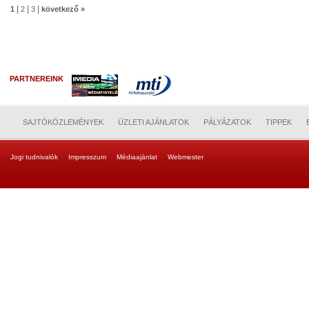
|
|
|
1
2
3
következő »
PARTNEREINK
SAJTÓKÖZLEMÉNYEK
ÜZLETI AJÁNLATOK
PÁLYÁZATOK
TIPPEK
Jogi tudnivalók
Impresszum
Médiaajánlat
Webmester