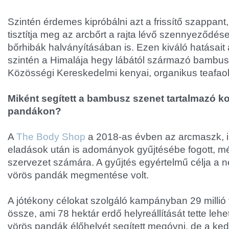
Szintén érdemes kipróbálni azt a frissítő szappan
tisztítja meg az arcbőrt a rajta lévő szennyeződésekt
bőrhibák halványításában is. Ezen kiváló hatásait 
szintén a Himalája hegy lábától származó bambus
Közösségi Kereskedelmi kenyai, organikus teafaol
Miként segített a bambusz szenet tartalmazó ko
pandákon?
A
The Body Shop
a 2018-as évben az arcmaszk, i
eladások után is adományok gyűjtésébe fogott, 
szervezet számára. A gyűjtés egyértelmű célja a ne
vörös pandák megmentése volt.
A jótékony célokat szolgáló kampányban 29 millió 
össze, ami 78 hektár erdő helyreállítását tette le
vörös pandák élőhelyét segített megóvni, de a ke