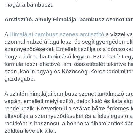
magát a bambuszt.
Arctisztító, amely Himalájai bambusz szenet ta
A
Himalájai bambusz szenes arctisztító
a vízzel va
azonnal habzó állagú lesz, és segít gyengéden eltá
szennyeződéseket. Emellett tisztítja is a pórusokat
hogy a bőr puha tapintású legyen. Ezt a hatást eg
formula teszi lehetővé, ami összetételét tekintve 
szén, kaolin agyag és Közösségi Kereskedelmi teaf
gazdagabb.
A szintén himalájai bambusz szenet tartalmazó 
vegán, emellett mélytisztító, detoxikáló és fiatals
rendelkezik. Közvetlenül a száraz bőrre érdemes f
eltávolítja a szennyeződéseket és a felesleges olaj
radírként is hasznosul a benne található antioxi
zöldtea levelek által.