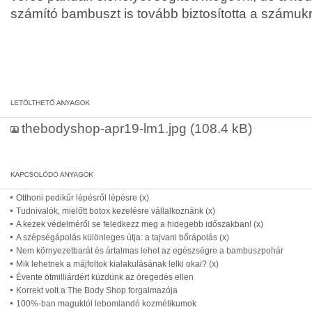
számító bambuszt is tovább biztosította a számukr
thebodyshop-apr19-lm1.jpg
(108.4 kB)
Otthoni pedikűr lépésről lépésre (x)
Tudnivalók, mielőtt botox kezelésre vállalkoznánk (x)
A kezek védelméről se feledkezz meg a hidegebb időszakban! (x)
A szépségápolás különleges útja: a tajvani bőrápolás (x)
Nem környezetbarát és ártalmas lehet az egészségre a bambuszpohár
Mik lehetnek a májfoltok kialakulásának lelki okai? (x)
Évente ötmilliárdért küzdünk az öregedés ellen
Korrekt volt a The Body Shop forgalmazója
100%-ban maguktól lebomlandó kozmétikumok