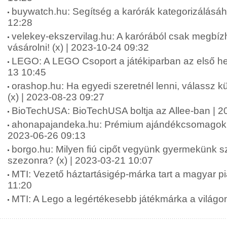
buywatch.hu: Segítség a karórák kategorizálásáh
12:28
velekey-ekszervilag.hu: A karórából csak megbí
vásárolni! (x) | 2023-10-24 09:32
LEGO: A LEGO Csoport a játékiparban az első he
13 10:45
orashop.hu: Ha egyedi szeretnél lenni, válassz k
(x) | 2023-08-23 09:27
BioTechUSA: BioTechUSA boltja az Allee-ban | 2
ahonapajandeka.hu: Prémium ajándékcsomagok hö
2023-06-26 09:13
borgo.hu: Milyen fiú cipőt vegyünk gyermekünk s
szezonra? (x) | 2023-03-21 10:07
MTI: Vezető háztartásigép-márka tart a magyar p
11:20
MTI: A Lego a legértékesebb játékmárka a világo