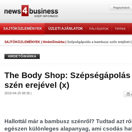
SAJTÓKÖZLEMÉNYEK
ÜZLETI AJÁNLATOK
PÁLYÁZATOK
TIPPEK
SAJTÓKÖZLEMÉNYEK
|
Hirdető/márka
|
Szépségápolás a bambusz szén erejével (
HIRDETŐ/MÁRKA
The Body Shop: Szépségápolás
szén erejével (x)
2019-04-25 08:36 |
Hallottál már a bambusz szénről? Tudtad azt ró
egészen különleges alapanyag, ami csodás ha