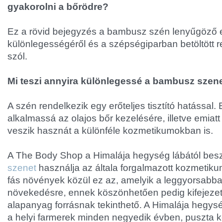
gyakorolni a bőrödre?
Ez a rövid bejegyzés a bambusz szén lenyűgöző e
különlegességéről és a szépségiparban betöltött 
szól.
Mi teszi annyira különlegessé a bambusz szen
A szén rendelkezik egy erőteljes tisztító hatással.
alkalmassá az olajos bőr kezelésére, illetve emiat
veszik hasznát a különféle kozmetikumokban is.
A The Body Shop a Himalája hegység lábától bes
szenet
használja az általa forgalmazott kozmetiku
fás növények közül ez az, amelyik a leggyorsabb
növekedésre, ennek köszönhetően pedig kifejezet
alapanyag forrásnak tekinthető. A Himalája hegys
a helyi farmerek minden negyedik évben, puszta ké