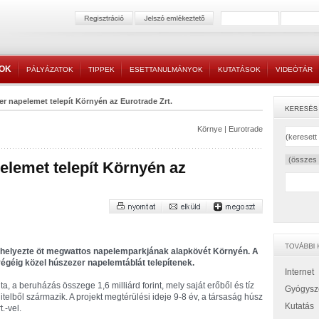
TOK
PÁLYÁZATOK
TIPPEK
ESETTANULMÁNYOK
KUTATÁSOK
VIDEÓTÁR
r napelemet telepít Környén az Eurotrade Zrt.
Környe
|
Eurotrade
elemet telepít Környén az
elhelyezte öt megwattos napelemparkjának alapkövét Környén. A
végéig közel húszezer napelemtáblát telepítenek.
Internet
a, a beruházás összege 1,6 milliárd forint, mely saját erőből és tíz
Gyógysz
hitelből származik. A projekt megtérülési ideje 9-8 év, a társaság húsz
Kutatás
.-vel.