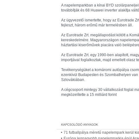
A napelemparkban a kínai BYD szolárpaneljeit 
továbbítják és 68 Huawei inverter alakítja vá
Az ügyvezető ismertette, hogy az Eurotrade Z
fejleszt, három erőmű már termelésben áll.
Az Eurotrade Zrt. megállapodást kötött a Ko
kereskedelmére. Magyarországon napelemparkok
háztartási kiserőművek piacára való belépésre
Az Eurotrade Zrt. egy 1990-ben alapított, mag
importjával foglalkoztak, majd emellett olasz t
Tevékenységüket a komáromi autópálya csomópo
ezenkívül Budapesten és Szombathelyen van te
Szlovákiában.
A cégcsoport mintegy 30 vállalkozást foglal
megközelítette a 15 milliárd forint
71 futballpálya méretű napelempark kerül k
Európa legnagyobb napelemparkja épül Ar