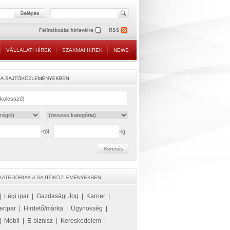
VÁLLALATI HÍREK
SZAKMAI HÍREK
NEWS
-tól
-ig
|
Légi ipar
|
Gazdasági Jog
|
Karrier
|
eripar
|
Hirdető/márka
|
Ügynökség
|
|
Mobil
|
E-biznisz
|
Kereskedelem
|