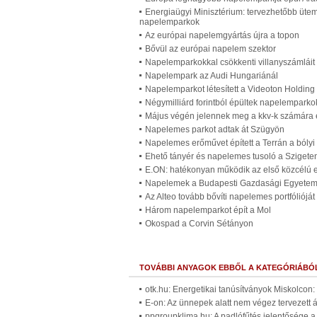
Energiaügyi Minisztérium: tervezhetőbb ütem
napelemparkok
Az európai napelemgyártás újra a topon
Bővül az európai napelem szektor
Napelemparkokkal csökkenti villanyszámláit
Napelempark az Audi Hungariánál
Napelemparkot létesített a Videoton Holdin
Négymilliárd forintból épültek napelemparko
Május végén jelennek meg a kkv-k számára 
Napelemes parkot adtak át Szügyön
Napelemes erőművet épített a Terrán a bóly
Ehető tányér és napelemes tusoló a Szigete
E.ON: hatékonyan működik az első közcélú 
Napelemek a Budapesti Gazdasági Egyetem
Az Alteo tovább bővíti napelemes portfólióját
Három napelemparkot épít a Mol
Okospad a Corvin Sétányon
TOVÁBBI ANYAGOK EBBŐL A KATEGÓRIÁBÓ
otk.hu: Energetikai tanúsítványok Miskolcon
E-on: Az ünnepek alatt nem végez tervezett
ppgroupklima.hu: A padlófűtés jelentősége a