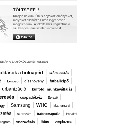
TÖLTSE FEL!
Küldjön nekünk Ön is sajtóközleményeket,
melyeket ellenőrzés után ingyenesen
megjelenítünk! A feltöltéshez regisztráció
szükséges, ami szintén ingyenes!
|
|
oldások a holnapért
szőrtelenítés
|
|
|
|
ő
dísznövény
futballcipő
Lenovo
|
|
|
urbanizáció
külföldi munkavállalás
|
|
|
eresés
csapadékvíz
Étkező
|
|
|
|
Samsung
WHC
igy
Mastercard
|
|
|
ezetés
szerszám
italcsomagolás
irodalmi
|
|
|
|
látás
vérplazma
program
visszaváltás