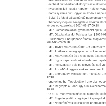
ecoheat.hu: Miért lehet előnyös az elektromo
nvsolar.hu: Mit mutat a napelem hatékonyság
nordicsystems.hu: Hogyan működik a napelem,
BMW: 71 futballpálya méretű napelempark ke
thebatteryshop.eu: A megfelelő akkumulátor 
kérdés egyszerre! (x) | 2024-09-17 09:18
MTI: Biomasszakazán-gyártó bázist épít a Po
MTI: Gázt talált a Mol Pakisztánban | 2024-0
Bükkábrányi Energiapark: Átadták Magyaror
2024-06-03 09:18
MTI: Tavaly Magyarországon 1,6 gigawattny
MTI: Az Alteo az energiapiaci árcsökkenés ell
MTI: Magyarország és a régió nyolc állama e
MTI: Egyre népszerűbbek a háztartási nap
MTI: Fokozatosan építi be a jövedéki adó vá
MTI: Az OMV ultragyors elektromosautó-töltő
MTI: Energiaügyi Minisztérium: már közel 1
12:18
energyhub.hu: Tippek otthoni energiamegtaka
MTI: Megkapta a PannErgy a miskolci harmadi
10:28
ORLEN: Megnyitotta második hidrogén-töltő
MTI: Engedélyezték a legrégebbi spanyol a
MTI: Naperőművekkel csökkenti energiaköltsé