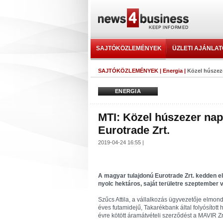
SAJTÓKÖZLEMÉNYEK
ÜZLETI AJÁNLA
SAJTÓKÖZLEMÉNYEK
|
Energia
|
Közel húszeze
ENERGIA
MTI: Közel húszezer nap
Eurotrade Zrt.
2019-04-24 16:55 |
A magyar tulajdonú Eurotrade Zrt. kedden 
nyolc hektáros, saját területre szeptember 
Szűcs Attila, a vállalkozás ügyvezetője elmondt
éves futamidejű, Takarékbank által folyósított 
évre kötött áramátvételi szerződést a MAVIR Zrt