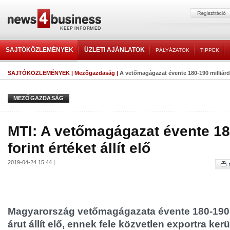
SAJTÓKÖZLEMÉNYEK
ÜZLETI AJÁNLATOK
PÁLYÁZATOK
TIPPEK
SAJTÓKÖZLEMÉNYEK
|
Mezőgazdaság
|
A vetőmagágazat évente 180-190 milliárd for
MEZŐGAZDASÁG
MTI: A vetőmagágazat évente 18
forint értéket állít elő
2019-04-24 15:44 |
Magyarország vetőmagágazata évente 180-190 mi
árut állít elő, ennek fele közvetlen exportra kerü