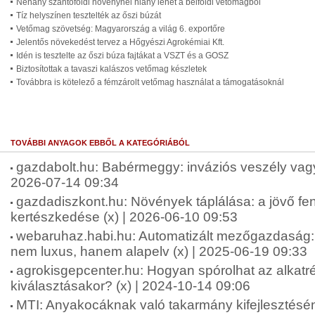
Néhány szántóföldi növénynél hiány lehet a belföldi vetőmagból
Tíz helyszínen tesztelték az őszi búzát
Vetőmag szövetség: Magyarország a világ 6. exportőre
Jelentős növekedést tervez a Hőgyészi Agrokémiai Kft.
Idén is tesztelte az őszi búza fajtákat a VSZT és a GOSZ
Biztosítottak a tavaszi kalászos vetőmag készletek
Továbbra is kötelező a fémzárolt vetőmag használat a támogatásoknál
TOVÁBBI ANYAGOK EBBŐL A KATEGÓRIÁBÓL
gazdabolt.hu: Babérmeggy: inváziós veszély vagy 
2026-07-14 09:34
gazdadiszkont.hu: Növények táplálása: a jövő fen
kertészkedése (x) | 2026-06-10 09:53
webaruhaz.habi.hu: Automatizált mezőgazdaság: 
nem luxus, hanem alapelv (x) | 2025-06-19 09:33
agrokisgepcenter.hu: Hogyan spórolhat az alkatr
kiválasztásakor? (x) | 2024-10-14 09:06
MTI: Anyakocáknak való takarmány kifejlesztésén