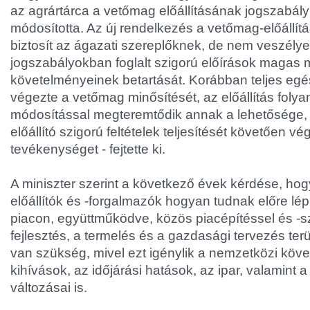
az agrártárca a vetőmag előállításának jogszabály
módosította. Az új rendelkezés a vetőmag-előállí
biztosít az ágazati szereplőknek, de nem veszélyez
jogszabályokban foglalt szigorú előírások magas
követelményeinek betartását. Korábban teljes eg
végezte a vetőmag minősítését, az előállítás folya
módosítással megteremtődik annak a lehetősége,
előállító szigorú feltételek teljesítését követően v
tevékenységet - fejtette ki.
A miniszter szerint a következő évek kérdése, ho
előállítók és -forgalmazók hogyan tudnak előre lépn
piacon, együttműködve, közös piacépítéssel és -sz
fejlesztés, a termelés és a gazdasági tervezés terü
van szükség, mivel ezt igénylik a nemzetközi köve
kihívások, az időjárási hatások, az ipar, valamint 
változásai is.