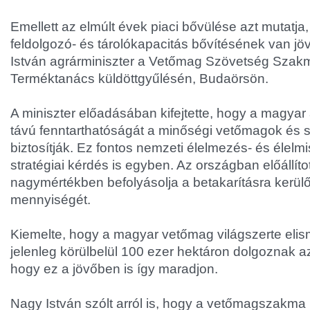
Emellett az elmúlt évek piaci bővülése azt mutatj
feldolgozó- és tárolókapacitás bővítésének van j
István agrárminiszter a Vetőmag Szövetség Szak
Terméktanács küldöttgyűlésén, Budaörsön.
A miniszter előadásában kifejtette, hogy a magya
távú fenntarthatóságát a minőségi vetőmagok és 
biztosítják. Ez fontos nemzeti élelmezés- és élelm
stratégiai kérdés is egyben. Az országban előállí
nagymértékben befolyásolja a betakarításra kerül
mennyiségét.
Kiemelte, hogy a magyar vetőmag világszerte eli
jelenleg körülbelül 100 ezer hektáron dolgoznak 
hogy ez a jövőben is így maradjon.
Nagy István szólt arról is, hogy a vetőmagszak