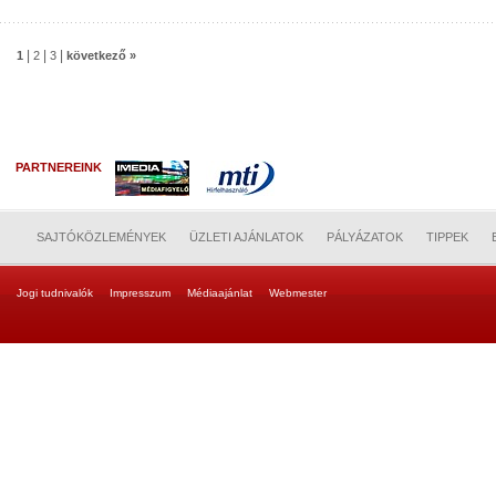
|
|
|
1
2
3
következő »
PARTNEREINK
SAJTÓKÖZLEMÉNYEK
ÜZLETI AJÁNLATOK
PÁLYÁZATOK
TIPPEK
Jogi tudnivalók
Impresszum
Médiaajánlat
Webmester