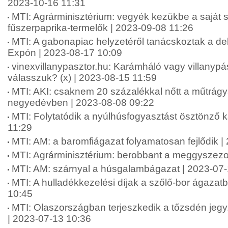
2023-10-16 11:31
MTI: Agrárminisztérium: vegyék kezükbe a saját 
fűszerpaprika-termelők | 2023-09-08 11:26
MTI: A gabonapiac helyzetéről tanácskoztak a d
Expón | 2023-08-17 10:09
vinexvillanypasztor.hu: Karámháló vagy villanypás
válasszuk? (x) | 2023-08-15 11:59
MTI: AKI: csaknem 20 százalékkal nőtt a műtrág
negyedévben | 2023-08-08 09:22
MTI: Folytatódik a nyúlhúsfogyasztást ösztönző
11:29
MTI: AM: a baromfiágazat folyamatosan fejlődik |
MTI: Agrárminisztérium: berobbant a meggyszezo
MTI: AM: szárnyal a húsgalambágazat | 2023-07
MTI: A hulladékkezelési díjak a szőlő-bor ágazat
10:45
MTI: Olaszországban terjeszkedik a tőzsdén jeg
| 2023-07-13 10:36