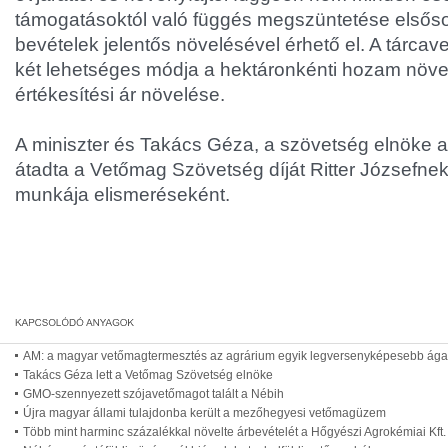
támogatásoktól való függés megszüntetése elsőso
bevételek jelentős növelésével érhető el. A tárcav
két lehetséges módja a hektáronkénti hozam növe
értékesítési ár növelése.
A miniszter és Takács Géza, a szövetség elnöke a
átadta a Vetőmag Szövetség díját Ritter Józsefnek
munkája elismeréseként.
AM: a magyar vetőmagtermesztés az agrárium egyik legversenyképesebb ága
Takács Géza lett a Vetőmag Szövetség elnöke
GMO-szennyezett szójavetőmagot talált a Nébih
Újra magyar állami tulajdonba került a mezőhegyesi vetőmagüzem
Több mint harminc százalékkal növelte árbevételét a Hőgyészi Agrokémiai Kft.