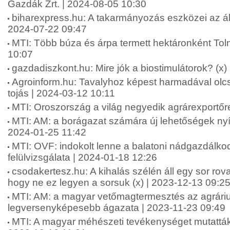
Gazdák Zrt. | 2024-08-05 10:30
biharexpress.hu: A takarmányozás eszközei az áll
2024-07-22 09:47
MTI: Több búza és árpa termett hektáronként To
10:07
gazdadiszkont.hu: Mire jók a biostimulátorok? (x)
Agroinform.hu: Tavalyhoz képest harmadával olcs
tojás | 2024-03-12 10:11
MTI: Oroszország a világ negyedik agrárexportőr
MTI: AM: a borágazat számára új lehetőségek nyí
2024-01-25 11:42
MTI: OVF: indokolt lenne a balatoni nádgazdálkod
felülvizsgálata | 2024-01-18 12:26
csodakertesz.hu: A kihalás szélén áll egy sor rova
hogy ne ez legyen a sorsuk (x) | 2023-12-13 09:2
MTI: AM: a magyar vetőmagtermesztés az agrári
legversenyképesebb ágazata | 2023-11-23 09:49
MTI: A magyar méhészeti tevékenységet mutatták