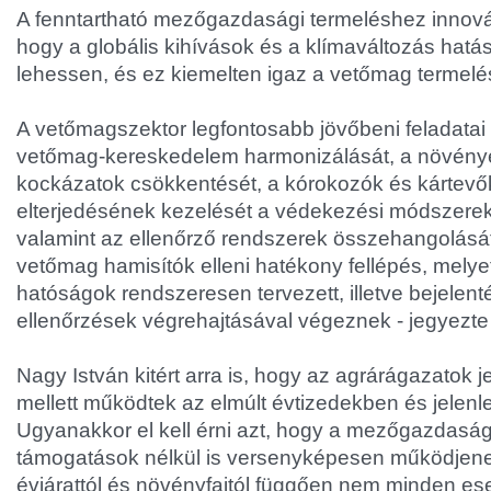
A fenntartható mezőgazdasági termeléshez innov
hogy a globális kihívások és a klímaváltozás hatá
lehessen, és ez kiemelten igaz a vetőmag termelés
A vetőmagszektor legfontosabb jövőbeni feladatai 
vetőmag-kereskedelem harmonizálását, a növén
kockázatok csökkentését, a kórokozók és kártevő
elterjedésének kezelését a védekezési módszerek 
valamint az ellenőrző rendszerek összehangolását.
vetőmag hamisítók elleni hatékony fellépés, mely
hatóságok rendszeresen tervezett, illetve bejelent
ellenőrzések végrehajtásával végeznek - jegyezt
Nagy István kitért arra is, hogy az agrárágazatok 
mellett működtek az elmúlt évtizedekben és jelenle
Ugyanakkor el kell érni azt, hogy a mezőgazdasá
támogatások nélkül is versenyképesen működjenek
évjárattól és növényfajtól függően nem minden eset