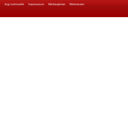
Jogi tudnivalók
Impresszum
Médiaajánlat
Webmester