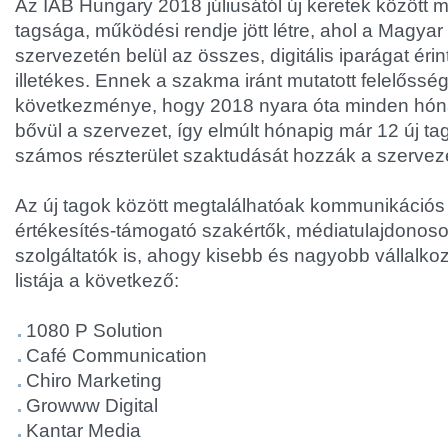
Az IAB Hungary 2018 júliusától új keretek között m
tagsága, működési rendje jött létre, ahol a Magy
szervezetén belül az összes, digitális iparágat ér
illetékes. Ennek a szakma iránt mutatott felelőssé
következménye, hogy 2018 nyara óta minden hón
bővül a szervezet, így elmúlt hónapig már 12 új tag
számos részterület szaktudását hozzák a szervez
Az új tagok között megtalálhatóak kommunikációs
értékesítés-támogató szakértők, médiatulajdonoso
szolgáltatók is, ahogy kisebb és nagyobb vállalko
listája a következő:
1080 P Solution
Café Communication
Chiro Marketing
Growww Digital
Kantar Media