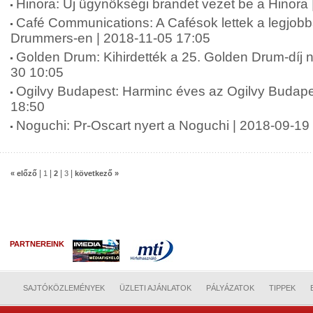
Hinora: Új ügynökségi brandet vezet be a Hinora
Café Communications: A Cafésok lettek a legjobb
Drummers-en | 2018-11-05 17:05
Golden Drum: Kihirdették a 25. Golden Drum-díj n
30 10:05
Ogilvy Budapest: Harminc éves az Ogilvy Budape
18:50
Noguchi: Pr-Oscart nyert a Noguchi | 2018-09-19
|
|
|
|
« előző
1
2
3
következő »
PARTNEREINK
SAJTÓKÖZLEMÉNYEK
ÜZLETI AJÁNLATOK
PÁLYÁZATOK
TIPPEK