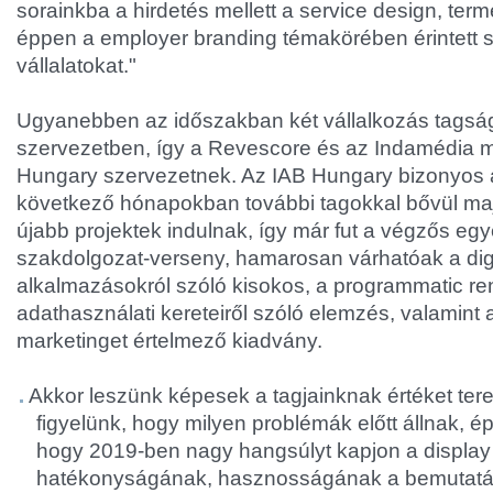
sorainkba a hirdetés mellett a service design, term
éppen a employer branding témakörében érintett
vállalatokat."
Ugyanebben az időszakban két vállalkozás tags
szervezetben, így a Revescore és az Indamédia m
Hungary szervezetnek. Az IAB Hungary bizonyos 
következő hónapokban további tagokkal bővül maj
újabb projektek indulnak, így már fut a végzős eg
szakdolgozat-verseny, hamarosan várhatóak a digi
alkalmazásokról szóló kisokos, a programmatic r
adathasználati kereteiről szóló elemzés, valamint 
marketinget értelmező kiadvány.
Akkor leszünk képesek a tagjainknak értéket tere
figyelünk, hogy milyen problémák előtt állnak, é
hogy 2019-ben nagy hangsúlyt kapjon a display
hatékonyságának, hasznosságának a bemutatá