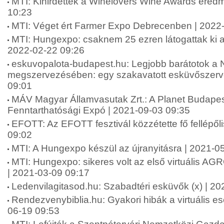
MTI: Kihirdették a Winelovers Wine Awards eredm
10:23
MTI: Véget ért Farmer Expo Debrecenben | 2022
MTI: Hungexpo: csaknem 25 ezren látogattak ki a 
2022-02-22 09:26
eskuvopalota-budapest.hu: Legjobb barátotok a
megszervezésében: egy szakavatott esküvőszerve
09:01
MÁV Magyar Államvasutak Zrt.: A Planet Budape
Fenntarthatósági Expó | 2021-09-03 09:35
EFOTT: Az EFOTT fesztivál közzétette fő fellépőli
09:02
MTI: A Hungexpo készül az újranyitásra | 2021-0
MTI: Hungexpo: sikeres volt az első virtuális A
| 2021-03-09 09:17
Ledenvilagitasod.hu: Szabadtéri esküvők (x) | 2
Rendezvenybiblia.hu: Gyakori hibák a virtuális 
06-19 09:53