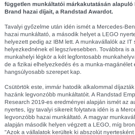
független munkáltatói márkakutatásán alapul
Brand hazai díjait, a Randstad Awardot.
Tavalyi győzelme után idén ismét a Mercedes-Benz
hazai munkáltató, a második helyet a LEGO nyerte
helyezett pedig az IBM lett. A munkavállalók az IT
helyezkednének el legszívesebben. Továbbra is a 
munkahelyi légkör a két legfontosabb munkahelyv
de a fizikai elhelyezkedés és a munka-magánélet 
hangsúlyosabb szerepet kap.
Csütörtök este, immár hatodik alkalommal díjazt
hazánk legvonzóbb munkáltatóit. A Randstad Emp
Research 2019-es eredményei alapján ismét az autó
nyertes, így tavalyi sikereit folytatva idén is a Mer
legvonzóbb hazai munkáltató. A magyar munkaváll
alapján második helyen végzett a LEGO, míg bron
"Azok a vállalatok kerültek ki abszolút nyerteskén