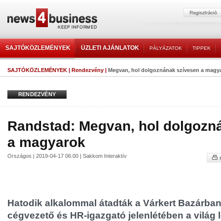
SAJTÓKÖZLEMÉNYEK
ÜZLETI AJÁNLATOK
PÁLYÁZATOK
TIPPEK
SAJTÓKÖZLEMÉNYEK
|
Rendezvény
|
Megvan, hol dolgoznának szívesen a magy
RENDEZVÉNY
Randstad: Megvan, hol dolgozn
a magyarok
Országos | 2019-04-17 06:00 | Sakkom Interaktív
Hatodik alkalommal átadták a Várkert Bazárban
cégvezető és HR-igazgató jelenlétében a világ