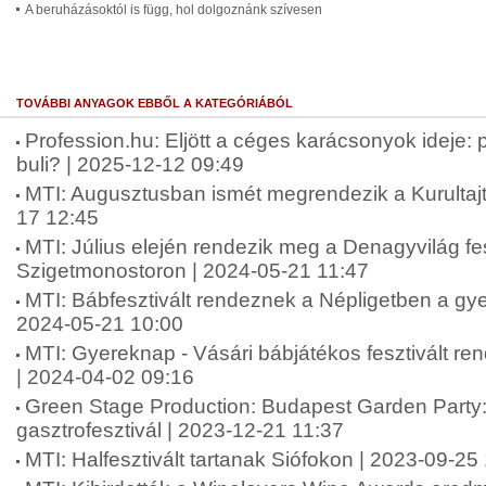
A beruházásoktól is függ, hol dolgoznánk szívesen
TOVÁBBI ANYAGOK EBBŐL A KATEGÓRIÁBÓL
Profession.hu: Eljött a céges karácsonyok ideje:
buli? | 2025-12-12 09:49
MTI: Augusztusban ismét megrendezik a Kurultaj
17 12:45
MTI: Július elején rendezik meg a Denagyvilág fes
Szigetmonostoron | 2024-05-21 11:47
MTI: Bábfesztivált rendeznek a Népligetben a gy
2024-05-21 10:00
MTI: Gyereknap - Vásári bábjátékos fesztivált r
| 2024-04-02 09:16
Green Stage Production: Budapest Garden Party: 
gasztrofesztivál | 2023-12-21 11:37
MTI: Halfesztivált tartanak Siófokon | 2023-09-25