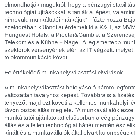
elmondhatják magukról, hogy a pénzügyi stabilitás
technológiai újításokkal is tartják a lépést, valamin
hírnevük, munkáltatói márkájuk" - fűzte hozzá Baj
szektorában különdíjat érdemelt ki a K&H, az MVM
Hunguest Hotels, a Procter&Gamble, a Szerencsej
Telekom és a Kühne + Nagel. A legismertebb munk
szektorok versenyének élén az IT végzett, melyet
telekommunikáció követ.
Felértékelődő munkahelyválasztási elvárások
A munkahelyválasztást befolyásoló három legfont
változatlan tavalyhoz képest. Továbbra is a fizet
tényező, majd ezt követi a kellemes munkahelyi l
távon biztos állás megléte. "A munkavállalók ezz
munkáltatói ajánlatokat elsősorban a cég pénzügyi 
állás és a fejlett technológiai háttér mentén észleli
kínált és a munkavállalók által elvárt különbségek 