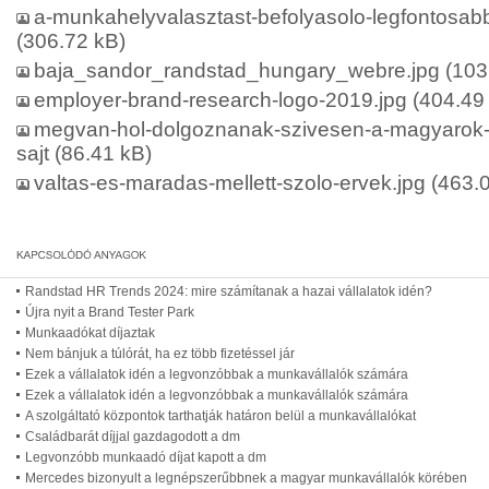
a-munkahelyvalasztast-befolyasolo-legfontosab
(306.72 kB)
baja_sandor_randstad_hungary_webre.jpg
(103
employer-brand-research-logo-2019.jpg
(404.49
megvan-hol-dolgoznanak-szivesen-a-magyarok-
sajt
(86.41 kB)
valtas-es-maradas-mellett-szolo-ervek.jpg
(463.0
Randstad HR Trends 2024: mire számítanak a hazai vállalatok idén?
Újra nyit a Brand Tester Park
Munkaadókat díjaztak
Nem bánjuk a túlórát, ha ez több fizetéssel jár
Ezek a vállalatok idén a legvonzóbbak a munkavállalók számára
Ezek a vállalatok idén a legvonzóbbak a munkavállalók számára
A szolgáltató központok tarthatják határon belül a munkavállalókat
Családbarát díjjal gazdagodott a dm
Legvonzóbb munkaadó díjat kapott a dm
Mercedes bizonyult a legnépszerűbbnek a magyar munkavállalók körében