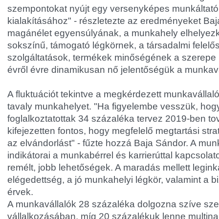
szempontokat nyújt egy versenyképes munkáltató
kialakításához" - részletezte az eredményeket Ba
magánélet egyensúlyának, a munkahely elhelyez
sokszínű, támogató légkörnek, a társadalmi felelő
szolgáltatások, termékek minőségének a szerepe p
évről évre dinamikusan nő jelentőségük a munkav
A fluktuációt tekintve a megkérdezett munkavállaló
tavaly munkahelyet. "Ha figyelembe vesszük, ho
foglalkoztatottak 34 százaléka tervez 2019-ben to
kifejezetten fontos, hogy megfelelő megtartási str
az elvándorlást" - fűzte hozzá Baja Sándor. A mun
indikátorai a munkabérrel és karrierúttal kapcsola
remélt, jobb lehetőségek. A maradás mellett legink
elégedettség, a jó munkahelyi légkör, valamint a bi
érvek.
A munkavállalók 28 százaléka dolgozna szíve szer
vállalkozásában, míg 20 százalékuk lenne multina