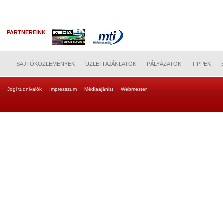
PARTNEREINK
SAJTÓKÖZLEMÉNYEK
ÜZLETI AJÁNLATOK
PÁLYÁZATOK
TIPPEK
Jogi tudnivalók
Impresszum
Médiaajánlat
Webmester