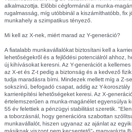
alkalmazottja. Előbbi cégformánál a munka-magán
rugalmasság, míg utóbbinál a kiszámíthatóbb, fix j
munkahely a szimpatikus tényező.
Mi kell az X-nek, miért marad az Y-generáció?
A fiatalabb munkavállalókat biztosítani kell a karrie
lehetőségekről és a fejlődési potenciálról ahhoz, 
új kihívásokat keresni. Az Y-generációt a kellemes
az X-et és Z-t pedig a biztonság és a kedvező fizi
tudja maradásra bírni. Mindezek mellett míg a Z-s
sokszínű, befogadó csapat, addig az Y-korosztály
karrierépítési lehetőségeket keresi. Az X-generáci
értelemszerűen a munka-magánélet egyensúlya ke
55 év felettiek a pénzügyi stabilitást szeretik. "E
a toborzásnál, hogy generációra szabottan szólíts
munkavállalót, hiszen ugyanaz az ajánlat az egyi
másiknak viszont nem kecsegtető"- magyarázta B