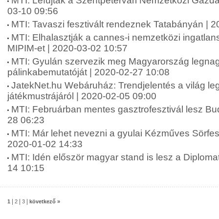
MTI: Lefújták a Szentpétervári Nemzetközi Gazda
03-10 09:56
MTI: Tavaszi fesztivált rendeznek Tatabányán | 
MTI: Elhalasztják a cannes-i nemzetközi ingatlansz
MIPIM-et | 2020-03-02 10:57
MTI: Gyulán szervezik meg Magyarország legna
pálinkabemutatóját | 2020-02-27 10:08
JatekNet.hu Webáruház: Trendjelentés a világ l
játékmustrájáról | 2020-02-05 09:00
MTI: Februárban mentes gasztrofesztivál lesz Bu
28 06:23
MTI: Már lehet nevezni a gyulai Kézműves Sörfesz
2020-01-02 14:33
MTI: Idén először magyar stand is lesz a Diploma
14 10:15
|
|
|
1
2
3
következő »