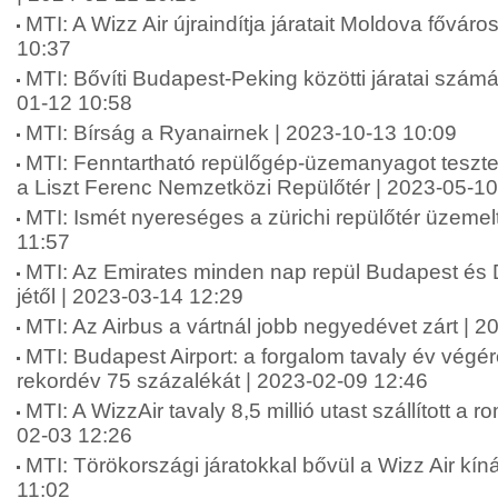
MTI: A Wizz Air újraindítja járatait Moldova fővár
10:37
MTI: Bővíti Budapest-Peking közötti járatai számá
01-12 10:58
MTI: Bírság a Ryanairnek | 2023-10-13 10:09
MTI: Fenntartható repülőgép-üzemanyagot tesztel
a Liszt Ferenc Nemzetközi Repülőtér | 2023-05-10
MTI: Ismét nyereséges a zürichi repülőtér üzemel
11:57
MTI: Az Emirates minden nap repül Budapest és D
jétől | 2023-03-14 12:29
MTI: Az Airbus a vártnál jobb negyedévet zárt | 
MTI: Budapest Airport: a forgalom tavaly év végér
rekordév 75 százalékát | 2023-02-09 12:46
MTI: A WizzAir tavaly 8,5 millió utast szállított a r
02-03 12:26
MTI: Törökországi járatokkal bővül a Wizz Air kín
11:02