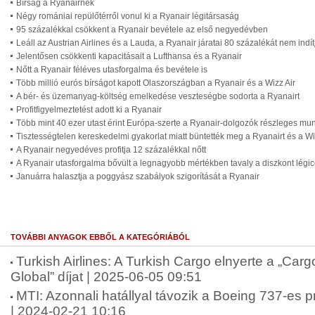
Bírság a Ryanairnek
Négy romániai repülőtérről vonul ki a Ryanair légitársaság
95 százalékkal csökkent a Ryanair bevétele az első negyedévben
Leáll az Austrian Airlines és a Lauda, a Ryanair járatai 80 százalékát nem indít
Jelentősen csökkenti kapacitásait a Lufthansa és a Ryanair
Nőtt a Ryanair féléves utasforgalma és bevétele is
Több millió eurós bírságot kapott Olaszországban a Ryanair és a Wizz Air
A bér- és üzemanyag-költség emelkedése veszteségbe sodorta a Ryanairt
Profitfigyelmeztetést adott ki a Ryanair
Több mint 40 ezer utast érint Európa-szerte a Ryanair-dolgozók részleges m
Tisztességtelen kereskedelmi gyakorlat miatt büntették meg a Ryanairt és a Wiz
A Ryanair negyedéves profitja 12 százalékkal nőtt
A Ryanair utasforgalma bővült a legnagyobb mértékben tavaly a diszkont légic
Januárra halasztja a poggyász szabályok szigorítását a Ryanair
TOVÁBBI ANYAGOK EBBŐL A KATEGÓRIÁBÓL
Turkish Airlines: A Turkish Cargo elnyerte a „Cargo
Global” díjat | 2025-06-05 09:51
MTI: Azonnali hatállyal távozik a Boeing 737-es 
| 2024-02-21 10:16