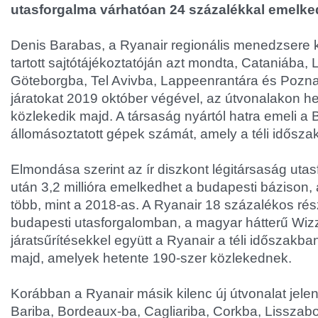
utasforgalma várhatóan 24 százalékkal emelke
Denis Barabas, a Ryanair regionális menedzsere
tartott sajtótájékoztatóján azt mondta, Cataniába
Göteborgba, Tel Avivba, Lappeenrantára és Pozn
járatokat 2019 október végével, az útvonalakon het
közlekedik majd. A társaság nyártól hatra emeli a
állomásoztatott gépek számát, amely a téli idősza
Elmondása szerint az ír diszkont légitársaság uta
után 3,2 millióra emelkedhet a budapesti bázison,
több, mint a 2018-as. A Ryanair 18 százalékos rés
budapesti utasforgalomban, a magyar hátterű Wizz
járatsűrítésekkel együtt a Ryanair a téli időszakba
majd, amelyek hetente 190-szer közlekednek.
Korábban a Ryanair másik kilenc új útvonalat jelent
Bariba, Bordeaux-ba, Cagliariba, Corkba, Lisszab