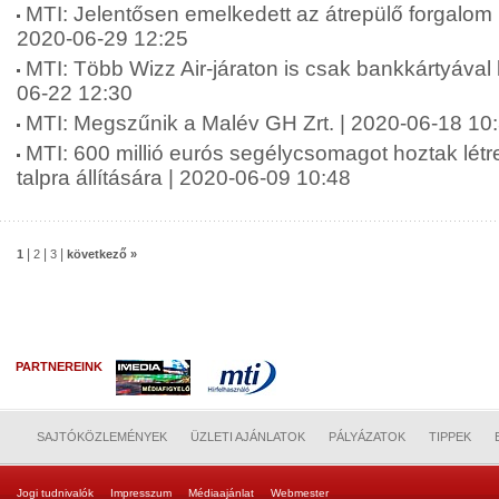
MTI: Jelentősen emelkedett az átrepülő forgalom 
2020-06-29 12:25
MTI: Több Wizz Air-járaton is csak bankkártyával l
06-22 12:30
MTI: Megszűnik a Malév GH Zrt. | 2020-06-18 10
MTI: 600 millió eurós segélycsomagot hoztak létre
talpra állítására | 2020-06-09 10:48
|
|
|
1
2
3
következő »
PARTNEREINK
SAJTÓKÖZLEMÉNYEK
ÜZLETI AJÁNLATOK
PÁLYÁZATOK
TIPPEK
Jogi tudnivalók
Impresszum
Médiaajánlat
Webmester