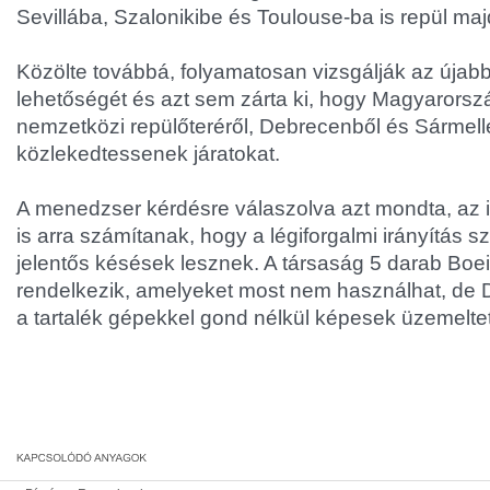
Sevillába, Szalonikibe és Toulouse-ba is repül maj
Közölte továbbá, folyamatosan vizsgálják az újabb
lehetőségét és azt sem zárta ki, hogy Magyarorsz
nemzetközi repülőteréről, Debrecenből és Sármellé
közlekedtessenek járatokat.
A menedzser kérdésre válaszolva azt mondta, az 
is arra számítanak, hogy a légiforgalmi irányítás s
jelentős késések lesznek. A társaság 5 darab Bo
rendelkezik, amelyeket most nem használhat, de 
a tartalék gépekkel gond nélkül képesek üzemeltet