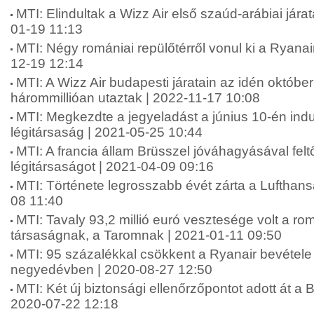
MTI: Elindultak a Wizz Air első szaúd-arábiai jára
01-19 11:13
MTI: Négy romániai repülőtérről vonul ki a Ryanai
12-19 12:14
MTI: A Wizz Air budapesti járatain az idén októb
hárommillióan utaztak | 2022-11-17 10:08
MTI: Megkezdte a jegyeladást a június 10-én ind
légitársaság | 2021-05-25 10:44
MTI: A francia állam Brüsszel jóváhagyásával feltő
légitársaságot | 2021-04-09 09:16
MTI: Története legrosszabb évét zárta a Lufthans
08 11:40
MTI: Tavaly 93,2 millió euró vesztesége volt a rom
társaságnak, a Taromnak | 2021-01-11 09:50
MTI: 95 százalékkal csökkent a Ryanair bevétele
negyedévben | 2020-08-27 12:50
MTI: Két új biztonsági ellenőrzőpontot adott át a B
2020-07-22 12:18