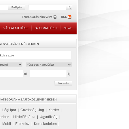
VÁLLALATI HÍREK
SZAKMAI HÍREK
NEWS
-tól
-ig
|
Légi ipar
|
Gazdasági Jog
|
Karrier
|
eripar
|
Hirdető/márka
|
Ügynökség
|
|
Mobil
|
E-biznisz
|
Kereskedelem
|