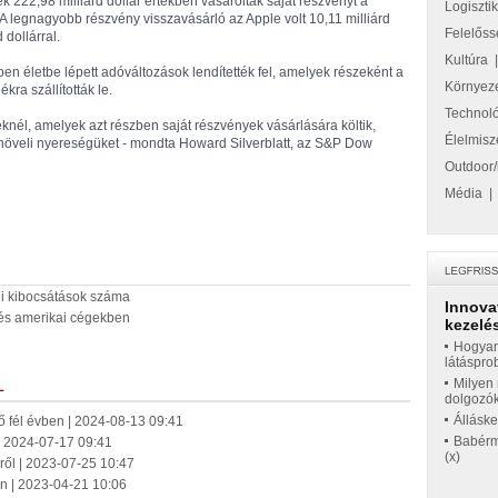
 222,98 milliárd dollár értékben vásároltak saját részvényt a
Logiszti
legnagyobb részvény visszavásárló az Apple volt 10,11 milliárd
Felelőss
 dollárral.
Kultúra
en életbe lépett adóváltozások lendítették fel, amelyek részeként a
Környez
kra szállították le.
Technol
nél, amelyek azt részben saját részvények vásárlására költik,
Élelmisz
növeli nyereségüket - mondta Howard Silverblatt, az S&P Dow
Outdoor/
Média
ei kibocsátások száma
Innova
g és amerikai cégekben
kezelés
Hogyan
látáspro
Milyen 
L
dolgozó
Állásk
ő fél évben | 2024-08-13 09:41
Babérme
 | 2024-07-17 09:41
(x)
ről | 2023-07-25 10:47
dén | 2023-04-21 10:06