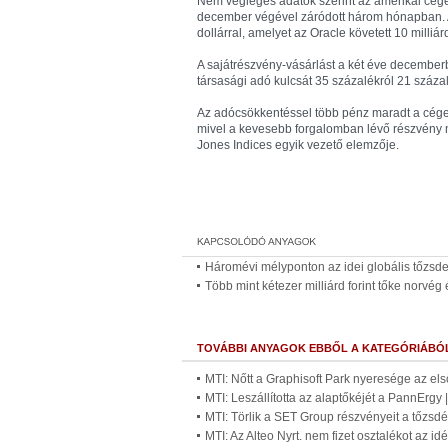
Nem végleges adatok szerint az amerikai cégek
december végével záródott három hónapban. A 
dollárral, amelyet az Oracle követett 10 milliárd
A sajátrészvény-vásárlást a két éve decemberb
társasági adó kulcsát 35 százalékról 21 százalé
Az adócsökkentéssel több pénz maradt a cégek
mivel a kevesebb forgalomban lévő részvény 
Jones Indices egyik vezető elemzője.
Háromévi mélyponton az idei globális tőzsd
Több mint kétezer milliárd forint tőke norvé
TOVÁBBI ANYAGOK EBBŐL A KATEGÓRIÁBÓ
MTI: Nőtt a Graphisoft Park nyeresége az els
MTI: Leszállította az alaptőkéjét a PannErgy
MTI: Törlik a SET Group részvényeit a tőzsdé
MTI: Az Alteo Nyrt. nem fizet osztalékot az i