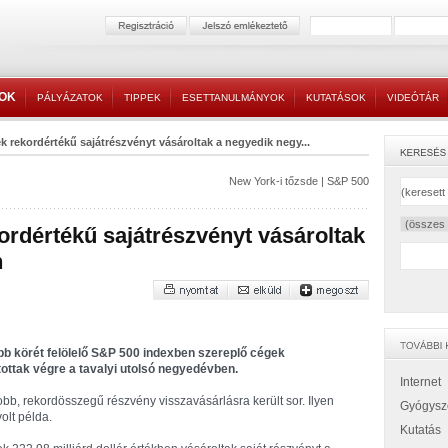
TOK
PÁLYÁZATOK
TIPPEK
ESETTANULMÁNYOK
KUTATÁSOK
VIDEÓTÁR
k rekordértékű sajátrészvényt vásároltak a negyedik negy...
New York-i tőzsde
|
S&P 500
ordértékű sajátrészvényt vásároltak
n
b körét felölelő S&P 500 indexben szereplő cégek
ottak végre a tavalyi utolsó negyedévben.
Internet
, rekordösszegű részvény visszavásárlásra került sor. Ilyen
Gyógysz
olt példa.
Kutatás