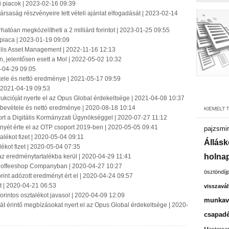
i piacok | 2023-02-16 09:39
ársaság részvényeire tett vételi ajánlat elfogadását | 2023-02-14
hatóan megközelítheti a 2 milliárd forintot | 2023-01-25 09:55
 piaca | 2023-01-19 09:09
llis Asset Management | 2022-11-16 12:13
én, jelentősen esett a Mol | 2022-05-02 10:32
2-04-29 09:05
ele és nettó eredménye | 2021-05-17 09:59
| 2021-04-19 09:53
kcióját nyerte el az Opus Global érdekeltsége | 2021-04-08 10:37
bevétele és nettó eredménye | 2020-08-18 10:14
port a Digitális Kormányzati Ügynökséggel | 2020-07-27 11:12
yét érte el az OTP csoport 2019-ben | 2020-05-05 09:41
pajzsmir
talékot fizet | 2020-05-04 09:11
Állásk
lékot fizet | 2020-05-04 07:35
holnap
z eredménytartalékba kerül | 2020-04-29 11:41
 Coffeeshop Companyban | 2020-04-27 10:27
ösztöndíj
rint adózott eredményt ért el | 2020-04-24 09:57
t | 2020-04-21 06:53
visszavál
orintos osztalékot javasol | 2020-04-09 12:09
munkavá
t érintő megbízásokat nyert el az Opus Global érdekeltsége | 2020-
csapadé