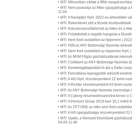
MTI: Mínuszban zártak a főbb nyugat-európa
MTI: Nem javasolja az Alteo igazgatósága a t
11:04
MTI: A Navigátor Nyrt. 2022-es árbevétele vár
MTI: Rekordévet zárt a tőzsde középvállalati
MTI: Kölcsönszerződést köt az Alteo és a Wa
MTI: Folytatódott a negatív hangulat a tőzsd
MTI: Nem fizet osztalékot az Appeninn | 202
MTI: Nőtt az ANY Biztonsági Nyomda árbevét
MTI: Nem fizet osztalékot az Appeninn Nyrt. 
MTI: Az MVM Főgáz gázhálózatának rekonstru
MTI: Csökkent az ANY Biztonsági Nyomda ár
MTI: Keretmegállapodást írt alá a Delta cso
MTI: Fennállása legnagyobb adózott eredmén
MTI: A 4iG Nyrt. részvényenként 22 forint osz
MTI: A Richter részvényenként 63 forint oszta
MTI: Az ANY Biztonsági Nyomda nyeresége a
MTI: A Cyberg részesedésszerzést tervez a
MTI: A Pensum Group 2019-ben 35,1 millió fo
MTI: Az OTT-ONE az idén sem fizet osztaléko
MTI: A 4iG igazgatósága részvényenként 22 f
MTI: Újabb, a Nemzeti Közművek gázhálózatá
04-09 11:48