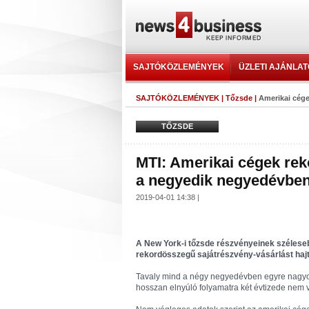
SAJTÓKÖZLEMÉNYEK
ÜZLETI AJÁNLA
SAJTÓKÖZLEMÉNYEK
|
Tőzsde
|
Amerikai cége
TŐZSDE
MTI: Amerikai cégek rek
a negyedik negyedévbe
2019-04-01 14:38 |
A New York-i tőzsde részvényeinek széleseb
rekordösszegű sajátrészvény-vásárlást hajt
Tavaly mind a négy negyedévben egyre nagyobb
hosszan elnyúló folyamatra két évtizede nem v