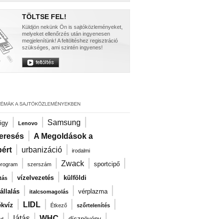
TÖLTSE FEL!
Küldjön nekünk Ön is sajtóközleményeket,
melyeket ellenőrzés után ingyenesen
megjelenítünk! A feltöltéshez regisztráció
szükséges, ami szintén ingyenes!
|
|
|
Samsung
igy
Lenovo
|
eresés
A Megoldások a
|
|
ért
urbanizáció
irodalmi
|
|
|
|
Zwack
sportcipő
program
szerszám
|
|
vízelvezetés
külföldi
tás
|
|
|
llalás
vérplazma
italcsomagolás
|
|
|
|
LIDL
kvíz
Étkező
szőrtelenítés
|
|
|
|
látás
WHC
dísznövény