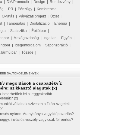
ka
|
DM/Promóció
|
Design
|
Rendezvény
|
ég
|
PR
|
Pénzügy
|
Konferencia
|
|
Oktatás
|
Pályázati projekt
|
Üzlet
|
et
|
Támogatás
|
Digitalizáció
|
Energia
|
ógia
|
Statisztika
|
Építőipar
|
eripar
|
Mezőgazdaság
|
Ingatlan
|
Egyéb
|
indoor
|
Idegenforgalom
|
Szponzoráció
|
|
Járműipar
|
Tőzsde
|
tív megoldások a csapadékvíz
ére: szikkasztó alagutak (x)
 ismerhetőek fel a leggyakoribb
blémák? (x)
munkát vállalnak szívesen a fülöp-szigeteki
k?
eresés nyáron: Aranybánya vagy időpazarlás?
ggy: inváziós veszély vagy csak félreértés?