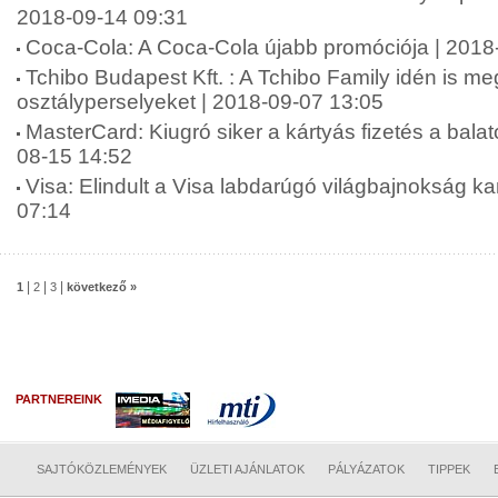
2018-09-14 09:31
Coca-Cola: A Coca-Cola újabb promóciója | 2018
Tchibo Budapest Kft. : A Tchibo Family idén is meg
osztályperselyeket | 2018-09-07 13:05
MasterCard: Kiugró siker a kártyás fizetés a balat
08-15 14:52
Visa: Elindult a Visa labdarúgó világbajnokság 
07:14
|
|
|
1
2
3
következő »
PARTNEREINK
SAJTÓKÖZLEMÉNYEK
ÜZLETI AJÁNLATOK
PÁLYÁZATOK
TIPPEK