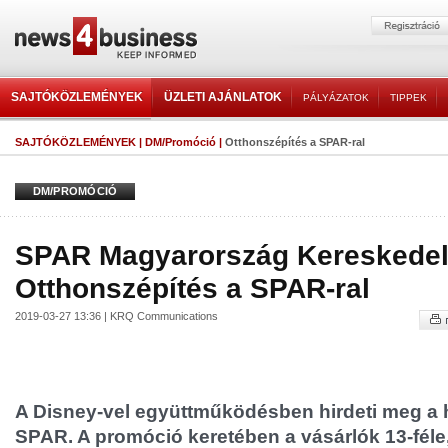
SAJTÓKÖZLEMÉNYEK
ÜZLETI AJÁNLATOK
PÁLYÁZATOK
TIPPEK
SAJTÓKÖZLEMÉNYEK
|
DM/Promóció
|
Otthonszépítés a SPAR-ral
DM/PROMÓCIÓ
SPAR Magyarország Kereskedelm
Otthonszépítés a SPAR-ral
2019-03-27 13:36 | KRQ Communications
A Disney-vel együttműködésben hirdeti meg a 
SPAR. A promóció keretében a vásárlók 13-féle