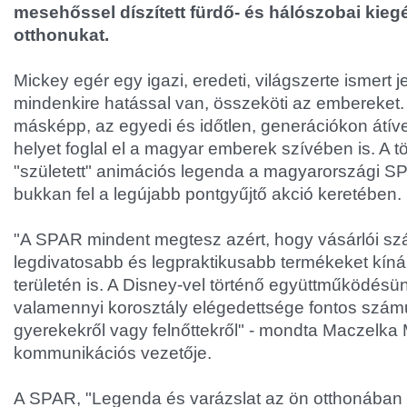
mesehőssel díszített fürdő- és hálószobai kiegé
otthonukat.
Mickey egér egy igazi, eredeti, világszerte ismert 
mindenkire hatással van, összeköti az embereket. 
másképp, az egyedi és időtlen, generációkon átíve
helyet foglal el a magyar emberek szívében is. A t
"született" animációs legenda a magyarországi 
bukkan fel a legújabb pontgyűjtő akció keretében.
"A SPAR mindent megtesz azért, hogy vásárlói s
legdivatosabb és legpraktikusabb termékeket kínál
területén is. A Disney-vel történő együttműködésün
valamennyi korosztály elégedettsége fontos szám
gyerekekről vagy felnőttekről" - mondta Maczelka
kommunikációs vezetője.
A SPAR, "Legenda és varázslat az ön otthonában 