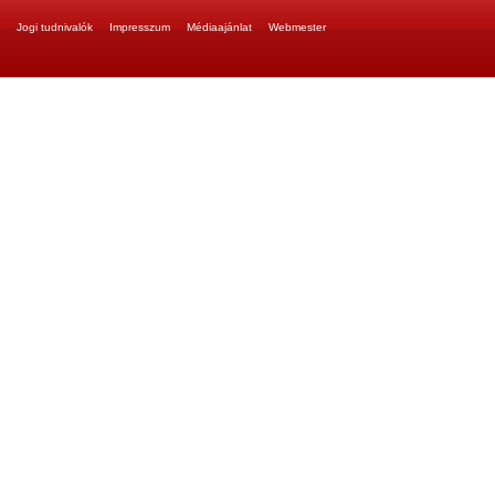
Jogi tudnivalók
Impresszum
Médiaajánlat
Webmester