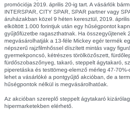
promóciója 2019. április 20-ig tart. A vásárlók bár
INTERSPAR, CITY SPAR, SPAR partner vagy SP
áruházakban közel 9 héten keresztül, 2019. április
elköltött 1.000 forintjuk után egy hűségpontot kap
gyűjtőfüzetbe ragaszthatnak. Ha összegyűjtenek 
megvásárolhatják a 13-féle Mickey egér termék egy
népszerű rajzfilmhőssel díszített mintás vagy figur
gyermekponcsó, kétrészes törölközőszett, fürdőle
fürdőszobaszőnyeg, takaró, steppelt ágytakaró, s
piperetáska és testtömeg-elemző mérleg 47-70%
lehet a vásárlóké a pontgyűjtő akcióban, de a te
hűségpontok nélkül is megvásárolhatóak.
Az akcióban szereplő steppelt ágytakaró kizáró
hipermarketekben elérhető.