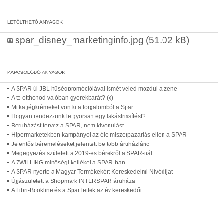
spar_disney_marketinginfo.jpg
(51.02 kB)
A SPAR új JBL hűségpromóciójával ismét veled mozdul a zene
A te otthonod valóban gyerekbarát? (x)
Milka jégkrémeket von ki a forgalomból a Spar
Hogyan rendezzünk le gyorsan egy lakásfrissítést?
Beruházást tervez a SPAR, nem kivonulást
Hipermarketekben kampányol az élelmiszerpazarlás ellen a SPAR
Jelentős béremeléseket jelentett be több áruházlánc
Megegyezés született a 2019-es bérekről a SPAR-nál
A ZWILLING minőségi kellékei a SPAR-ban
A SPAR nyerte a Magyar Termékekért Kereskedelmi Nívódíjat
Újjászületett a Shopmark INTERSPAR áruháza
A Libri-Bookline és a Spar lettek az év kereskedői