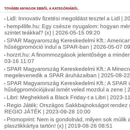
TOVÁBBI ANYAGOK EBBŐL A KATEGÓRIÁBÓL
Lidl: Innovativ fizetési megoldást tesztel a Lidl |
hemp4life.hu: Egy csésze nyugalom: hogyan mérsé
szintet teákkal? (x) | 2026-05-15 09:20
SPAR Magyarország Kereskedelmi Kft.: American 
hűségpromóció indul a SPAR-ban | 2026-05-07 09
horzrt.hu: A finommozgások jelentősége a minde
03-16 11:07
SPAR Magyarország Kereskedelmi Kft.: A Minecra
megelevenedik a SPAR áruházaiban | 2025-08-22
SPAR Magyarország Kereskedelmi Kft.: A SPAR 
hűségpromóciójával ismét veled mozdul a zene | 
Libri: Meghekkeli a Black Friday-t a Libri | 2023-
Regio Játék: Országos Sakkbajnokságot rendez
REGIO JÁTÉK | 2023-09-28 10:00
Promoprint: Nem is gondolnád, milyen sok múlik 
plasztikkártya tartón! (x) | 2019-08-26 08:51