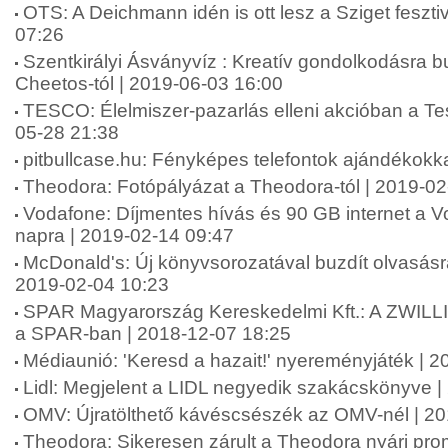
OTS: A Deichmann idén is ott lesz a Sziget feszti
07:26
Szentkirályi Ásványvíz : Kreatív gondolkodásra bu
Cheetos-tól | 2019-06-03 16:00
TESCO: Élelmiszer-pazarlás elleni akcióban a Te
05-28 21:38
pitbullcase.hu: Fényképes telefontok ajándékokk
Theodora: Fotópályázat a Theodora-tól | 2019-02
Vodafone: Díjmentes hívás és 90 GB internet a Vo
napra | 2019-02-14 09:47
McDonald's: Új könyvsorozatával buzdít olvasásr
2019-02-04 10:23
SPAR Magyarország Kereskedelmi Kft.: A ZWILLI
a SPAR-ban | 2018-12-07 18:25
Médiaunió: 'Keresd a hazait!' nyereményjáték | 
Lidl: Megjelent a LIDL negyedik szakácskönyve |
OMV: Újratölthető kávéscsészék az OMV-nél | 2
Theodora: Sikeresen zárult a Theodora nyári pr