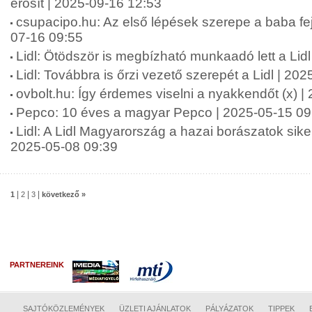
erősít | 2025-09-16 12:53
csupacipo.hu: Az első lépések szerepe a baba fej
07-16 09:55
Lidl: Ötödször is megbízható munkaadó lett a Lid
Lidl: Továbbra is őrzi vezető szerepét a Lidl | 20
ovbolt.hu: Így érdemes viselni a nyakkendőt (x) 
Pepco: 10 éves a magyar Pepco | 2025-05-15 09
Lidl: A Lidl Magyarország a hazai borászatok siker
2025-05-08 09:39
|
|
|
1
2
3
következő »
PARTNEREINK
SAJTÓKÖZLEMÉNYEK
ÜZLETI AJÁNLATOK
PÁLYÁZATOK
TIPPEK