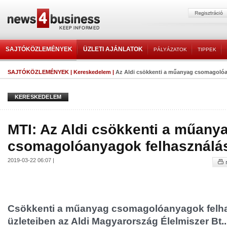
SAJTÓKÖZLEMÉNYEK
ÜZLETI AJÁNLATOK
PÁLYÁZATOK
TIPPEK
SAJTÓKÖZLEMÉNYEK
|
Kereskedelem
|
Az Aldi csökkenti a műanyag csomagolóa
KERESKEDELEM
MTI: Az Aldi csökkenti a műany
csomagolóanyagok felhasználá
2019-03-22 06:07 |
Csökkenti a műanyag csomagolóanyagok felh
üzleteiben az Aldi Magyarország Élelmiszer Bt..