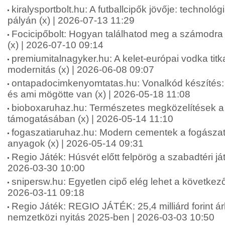
kiralysportbolt.hu: A futballcipők jövője: technológ
pályán (x) | 2026-07-13 11:29
Focicipőbolt: Hogyan találhatod meg a számodra 
(x) | 2026-07-10 09:14
premiumitalnagyker.hu: A kelet-európai vodka tit
modernitás (x) | 2026-06-08 09:07
ontapadocimkenyomtatas.hu: Vonalkód készíté
és ami mögötte van (x) | 2026-05-18 11:08
bioboxaruhaz.hu: Természetes megközelítések a f
támogatásában (x) | 2026-05-14 11:10
fogaszatiaruhaz.hu: Modern cementek a fogásza
anyagok (x) | 2026-05-14 09:31
Regio Játék: Húsvét előtt felpörög a szabadtéri ját
2026-03-30 10:00
snipersw.hu: Egyetlen cipő elég lehet a következő
2026-03-11 09:18
Regio Játék: REGIO JÁTÉK: 25,4 milliárd forint á
nemzetközi nyitás 2025-ben | 2026-03-03 10:50