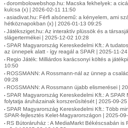
dorombolowebshop.hu: Macska fekhelyek: a cic
kulcsa (x) | 2026-02-11 11:50
asiadivat.hu: Férfi alsónemű: a kényelem, ami sz
hétköznapokban (x) | 2026-01-13 09:25
Játéksziget.hu: Az interaktív plüssök és a társas
slágertermékei | 2025-12-02 10:28
SPAR Magyarország Kereskedelmi Kft.: A tudatos
az ünnepek alatt - így reagál a SPAR | 2025-11-24
Regio Játék: Milliárdos karácsonyi költés a játék
10:50
ROSSMANN: A Rossmann-nál az ünnep a családró
09:28
ROSSMANN: A Rossmann újabb elismerései | 20
SPAR Magyarország Kereskedelmi Kft.: A SPAR
folytatja áruházainak korszerűsítését | 2025-09-25
SPAR Magyarország Kereskedelmi Kft.: Több mint 2
SPAR-fejlesztés Kelet-Magyarországon | 2025-09
RS Bútoráruház : A MediaMarkt Békéscsabán is 