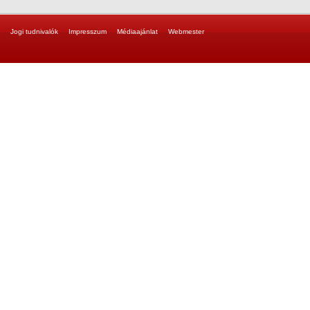
Jogi tudnivalók
Impresszum
Médiaajánlat
Webmester