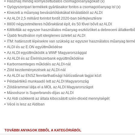
Használj mindig környezettudatos csomagolóanyagokat! (x)
Gyógyszeripari termékek gyártásakor fontos a csomagolóanyag is! (x)
Kivezeti a műanyag bevásárlótáskákat kínálatából az ALDI
Az ALDI 2,5 milliárd forintot fordít 2020-ban bérfejlesztésre
8800 négyzetméteres hűtőraktárat épít, és 50 fővel bővít az ALDI
Kitiltották az egyszer használatos műanyag eszközöket a debreceni állatkertb
Újabb fesztiválon nyit ideiglenes üzletet az ALDI
ITM: határozott lépésekre van szükség az egyszer használatos műanyag term
ALDI és az E.ON együttműködése
Az ALDI együttműködik a WWF Magyarországgal
Az ALDI és az Élelmiszerbank együttműködése
Karbonsemleges működés az ALDI-nál
Zöld kezdeményezések az ALDI-nál
Az ALDI az ENSZ fenntarthatósági hálózatának tagjai közt
Példaértékű munkaadó lett az ALDI Magyarország
Zöldárammal látja el a MOL az ALDI Magyarországot
Másodszor is Superbrands-díjas az ALDI
Az Aldi csökkenti az általa kibocsátott szén-dioxid mennyiségét
Vécé is lesz az Aldiban
TOVÁBBI ANYAGOK EBBŐL A KATEGÓRIÁBÓL