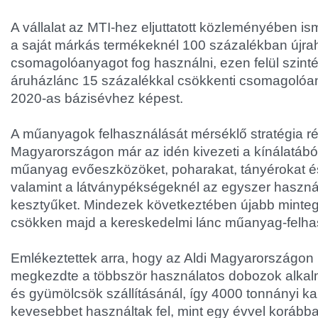
A vállalat az MTI-hez eljuttatott közleményében is
a saját márkás termékeknél 100 százalékban újra
csomagolóanyagot fog használni, ezen felül szint
áruházlánc 15 százalékkal csökkenti csomagolóa
2020-as bázisévhez képest.
A műanyagok felhasználását mérséklő stratégia r
Magyarországon már az idén kivezeti a kínálatábó
műanyag evőeszközöket, poharakat, tányérokat és
valamint a látványpékségeknél az egyszer haszn
kesztyűket. Mindezek következtében újabb minteg
csökken majd a kereskedelmi lánc műanyag-felha
Emlékeztettek arra, hogy az Aldi Magyarországon 
megkezdte a többször használatos dobozok alkal
és gyümölcsök szállításánál, így 4000 tonnányi ka
kevesebbet használtak fel, mint egy évvel korább