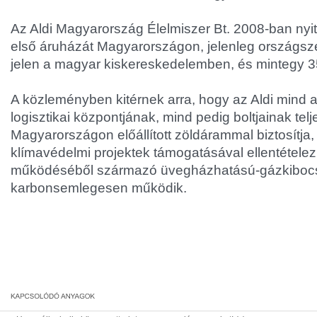
Az Aldi Magyarország Élelmiszer Bt. 2008-ban nyi
első áruházát Magyarországon, jelenleg országsze
jelen a magyar kiskereskedelemben, és mintegy 350
A közleményben kitérnek arra, hogy az Aldi mind a
logisztikai központjának, mind pedig boltjainak tel
Magyarországon előállított zöldárammal biztosítja
klímavédelmi projektek támogatásával ellentételez
működéséből származó üvegházhatású-gázkibocsá
karbonsemlegesen működik.