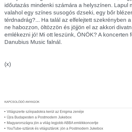
időutazás mindenki számára a helyszínen. Lapul
valahol egy színes susogós dzseki, egy bőr bléze
térdnadrág?... Ha talál az elfelejtett szekrényben 
ne habozzon, öltözzön és jöjjön el az akkori divat
emlékezni jó! Mi ott leszünk, ÖNÖK? A koncerten f
Danubius Music falnál.
(x)
Világszerte színpadokra kerül az Enigma zenéje
Újra Budapesten a Postmodern Jukebox
Magyarországra jön a világ legjobb ABBA emlékkoncertje
YouTube-sztárok és világsztárok: jön a Postmodern Jukebox