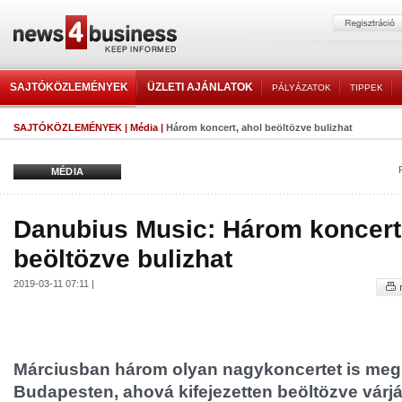
SAJTÓKÖZLEMÉNYEK
ÜZLETI AJÁNLATOK
PÁLYÁZATOK
TIPPEK
SAJTÓKÖZLEMÉNYEK
|
Média
|
Három koncert, ahol beöltözve bulizhat
MÉDIA
Danubius Music: Három koncert
beöltözve bulizhat
2019-03-11 07:11 |
Márciusban három olyan nagykoncertet is me
Budapesten, ahová kifejezetten beöltözve várj