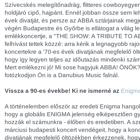
Szívecskés melegítőnadrág, flitteres cowboyegyen
holdjáró cipő, hajpánt. Ennél jobban össze sem leh
évek divatját, és persze az ABBA sztárjainak megj
végén Budapestre és Győrbe is ellátogat a világ 
emlékkoncertje, a "THE SHOW: A TRIBUTE TO AB
felhívást tettek közzé: arra kérik a legnagyobb raj
koncertekre a '70-es évek divatjának megfelelő ö
hogy így legyen teljes az időutazás mindenki szá
Mert emlékezni jó! Mi sose hagyjuk ABBA! ÖNÖK?
fotózkodjon Ön is a Danubius Music falnál.
Vissza a 90-es évekbe! Ki ne ismerné az
Enigm
A történelemben először az eredeti Enigma hangok
hogy a globális ENIGMA jelenség elképesztően g
hozzák el számunkra - élőben és eredetiben. A sze
márciusi budapesti koncert vendégeit, hogy a konc
divatjának megfelelő öltözékben érkezzenek, hogy 