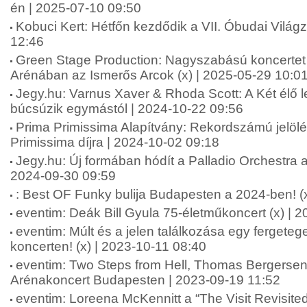
én | 2025-07-10 09:50
Kobuci Kert: Hétfőn kezdődik a VII. Óbudai Világ
12:46
Green Stage Production: Nagyszabású koncertet
Arénában az Ismerős Arcok (x) | 2025-05-29 10:0
Jegy.hu: Varnus Xaver & Rhoda Scott: A Két élő 
búcsúzik egymástól | 2024-10-22 09:56
Prima Primissima Alapítvány: Rekordszámú jelölé
Primissima díjra | 2024-10-02 09:18
Jegy.hu: Új formában hódít a Palladio Orchestra 
2024-09-30 09:59
: Best OF Funky bulija Budapesten a 2024-ben! (
eventim: Deák Bill Gyula 75-életműkoncert (x) | 
eventim: Múlt és a jelen találkozása egy ferget
koncerten! (x) | 2023-10-11 08:40
eventim: Two Steps from Hell, Thomas Bergersen
Arénakoncert Budapesten | 2023-09-19 11:52
eventim: Loreena McKennitt a “The Visit Revisited