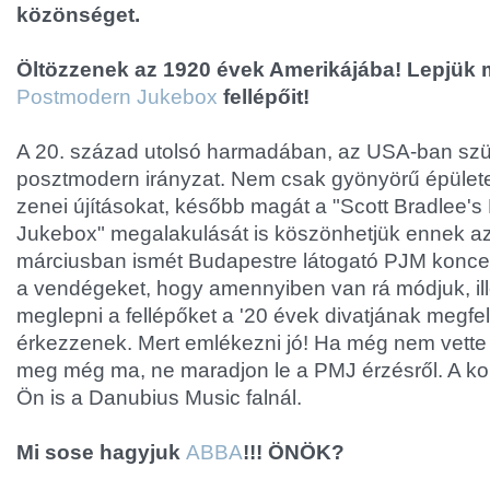
közönséget.
Öltözzenek az 1920 évek Amerikájába! Lepjük
Postmodern Jukebox
fellépőit!
A 20. század utolsó harmadában, az USA-ban szü
posztmodern irányzat. Nem csak gyönyörű épület
zenei újításokat, később magát a "Scott Bradlee'
Jukebox" megalakulását is köszönhetjük ennek az
márciusban ismét Budapestre látogató PJM koncert
a vendégeket, hogy amennyiben van rá módjuk, ill
meglepni a fellépőket a '20 évek divatjának megfe
érkezzenek. Mert emlékezni jó! Ha még nem vette
meg még ma, ne maradjon le a PMJ érzésről. A ko
Ön is a Danubius Music falnál.
Mi sose hagyjuk
ABBA
!!! ÖNÖK?