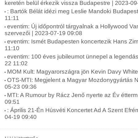
keretén belül érkezik vissza Budapestre | 2023-09
: Bartók Bélát idézi meg Leslie Mandoki Budapes
11:11
eventim: Új időpontról tárgyalnak a Hollywood Va
szervezői | 2023-07-19 09:08
eventim: Ismét Budapesten koncertezik Hans Zi
11:10
eventim: 100 éves jubileumot ünnepel a legendá
22 11:02
MOM Kult: Magyarországra jön Kevin Davy White
OTS-MTI: Megjelent a Magyar Mozdonygyártás N
05-23 09:36
MTI: A Rumour by Rácz Jenő nyerte az Év étterme
09:51
: Április 21-Én Húsvéti Koncertet Ad A Szent Efrém
04-19 09:40