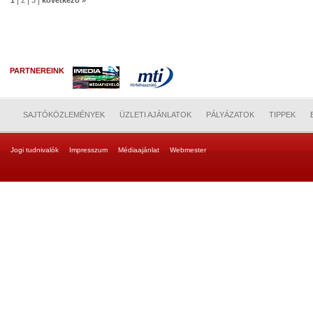
|
|
|
1
2
3
következő »
PARTNEREINK
SAJTÓKÖZLEMÉNYEK
ÜZLETI AJÁNLATOK
PÁLYÁZATOK
TIPPEK
Jogi tudnivalók
Impresszum
Médiaajánlat
Webmester