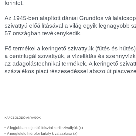
forintot.
Az 1945-ben alapított dániai Grundfos vállalatcsopo
szivattyú előállításával a világ egyik legnagyobb s
57 országban tevékenykedik.
Fő termékei a keringető szivattyúk (fűtés és hűtés)
a centrifugál szivattyúk, a vízellátás és szennyvíz
az adagolástechnikai termékek. A keringető szivat
százalékos piaci részesedéssel abszolút piacveze
A legjobban teljesítő felszíni kerti szivattyúk (x)
A megfelelő hidrofor tartály kiválasztása (x)