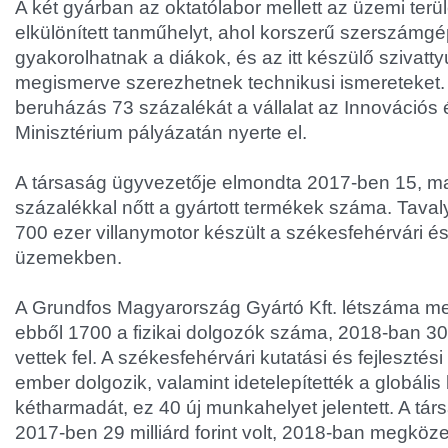
A két gyárban az oktatólabor mellett az üzemi terül
elkülönített tanműhelyt, ahol korszerű szerszámg
gyakorolhatnak a diákok, és az itt készülő szivatt
megismerve szerezhetnek technikusi ismereteket. A
beruházás 73 százalékát a vállalat az Innovációs 
Minisztérium pályázatán nyerte el.
A társaság ügyvezetője elmondta 2017-ben 15, m
százalékkal nőtt a gyártott termékek száma. Taval
700 ezer villanymotor készült a székesfehérvári é
üzemekben.
A Grundfos Magyarország Gyártó Kft. létszáma me
ebből 1700 a fizikai dolgozók száma, 2018-ban 300
vettek fel. A székesfehérvári kutatási és fejleszté
ember dolgozik, valamint idetelepítették a globális
kétharmadát, ez 40 új munkahelyet jelentett. A tár
2017-ben 29 milliárd forint volt, 2018-ban megközelí