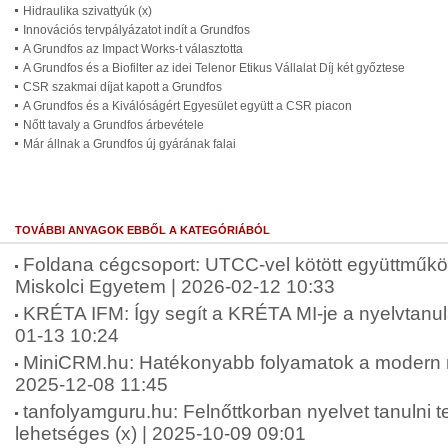
Hidraulika szivattyúk (x)
Innovációs tervpályázatot indít a Grundfos
A Grundfos az Impact Works-t választotta
A Grundfos és a Biofilter az idei Telenor Etikus Vállalat Díj két győztese
CSR szakmai díjat kapott a Grundfos
A Grundfos és a Kiválóságért Egyesület együtt a CSR piacon
Nőtt tavaly a Grundfos árbevétele
Már állnak a Grundfos új gyárának falai
TOVÁBBI ANYAGOK EBBŐL A KATEGÓRIÁBÓL
Foldana cégcsoport: UTCC-vel kötött együttműkö
Miskolci Egyetem | 2026-02-12 10:33
KRÉTA IFM: Így segít a KRÉTA MI-je a nyelvtanu
01-13 10:24
MiniCRM.hu: Hatékonyabb folyamatok a modern ny
2025-12-08 11:45
tanfolyamguru.hu: Felnőttkorban nyelvet tanulni
lehetséges (x) | 2025-10-09 09:01