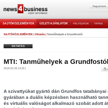
SAJTÓKÖZLEMÉNYEK
ÜZLETI AJÁNLATOK
PÁLYÁZATOK
TIPPEK
SAJTÓKÖZLEMÉNYEK
|
Oktatás
|
Tanműhelyek a Grundfostól
OKTATÁS
MTI: Tanműhelyek a Grundfostó
2019-02-26 14:20 |
A szivattyúkat gyártó dán Grundfos tatabányai
gyárában a duális képzésben használható tanm
és virtuális valóságot alkalmazó szobát adott át,