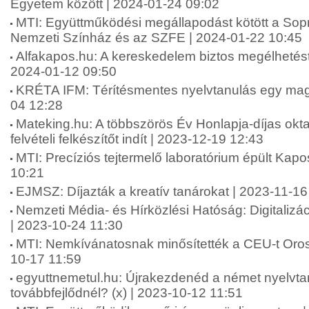
Egyetem között | 2024-01-24 09:02
MTI: Együttműködési megállapodást kötött a Sop
Nemzeti Színház és az SZFE | 2024-01-22 10:45
Alfakapos.hu: A kereskedelem biztos megélhetést 
2024-01-12 09:50
KRÉTA IFM: Térítésmentes nyelvtanulás egy mag
04 12:28
Mateking.hu: A többszörös Év Honlapja-díjas okta
felvételi felkészítőt indít | 2023-12-19 12:43
MTI: Precíziós tejtermelő laboratórium épült Kap
10:21
EJMSZ: Díjazták a kreatív tanárokat | 2023-11-16
Nemzeti Média- és Hírközlési Hatóság: Digitalizá
| 2023-10-24 11:30
MTI: Nemkívánatosnak minősítették a CEU-t Oro
10-17 11:59
egyuttnemetul.hu: Újrakezdenéd a német nyelvta
továbbfejlődnél? (x) | 2023-10-12 11:51