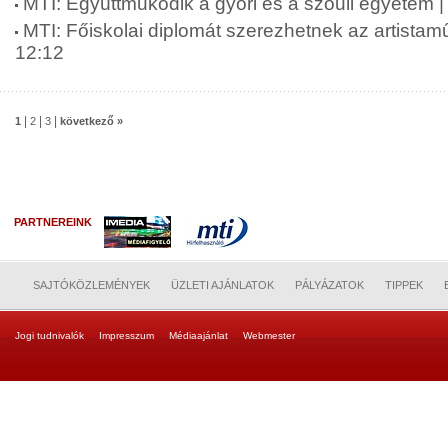
MTI: Együttműködik a győri és a szöuli egyetem 
MTI: Főiskolai diplomát szerezhetnek az artista
12:12
|
|
|
1
2
3
következő »
PARTNEREINK
SAJTÓKÖZLEMÉNYEK
ÜZLETI AJÁNLATOK
PÁLYÁZATOK
TIPPEK
Jogi tudnivalók
Impresszum
Médiaajánlat
Webmester