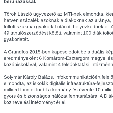
beruházással.
Török László ügyvezető az MTI-nek elmondta, k
hetven százalék azoknak a diákoknak az aránya, ak
töltött szakmai gyakorlat után itt helyezkednek el
49 tanulószerződést kötött, valamint 100 diák töltöt
gyakorlatát.
A Grundfos 2015-ben kapcsolódott be a duális k
eredményeként 6 Komárom-Esztergom megyei és 
középiskolával, valamint 4 felsőoktatási intézmén
Solymár Károly Balázs, infokommunikációért felelős
elmondta, az iskolák digitális infrastruktúra-fejles
milliárd forintot fordít a kormány és évente 10 milliá
gyors és biztonságos hálózat fenntartására. A Di
köznevelési intézményt ér el.