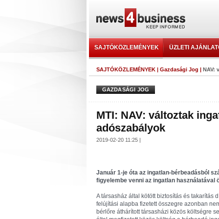
SAJTÓKÖZLEMÉNYEK
ÜZLETI AJÁNLA
SAJTÓKÖZLEMÉNYEK
|
Gazdasági Jog
|
NAV: 
GAZDASÁGI JOG
MTI: NAV: változtak ing
adószabályok
2019-02-20 11:25 |
Január 1-je óta az ingatlan-bérbeadásból s
figyelembe venni az ingatlan használatával ös
A társasház által kötött biztosítás és takarítás 
felújítási alapba fizetett összegre azonban n
bérlőre áthárított társasházi közös költségre s