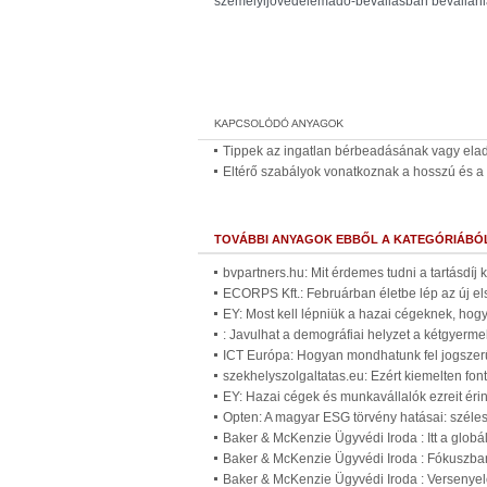
személyijövedelemadó-bevallásban bevallania
Tippek az ingatlan bérbeadásának vagy ela
Eltérő szabályok vonatkoznak a hosszú és a 
TOVÁBBI ANYAGOK EBBŐL A KATEGÓRIÁBÓ
bvpartners.hu: Mit érdemes tudni a tartásdíj
ECORPS Kft.: Februárban életbe lép az új el
EY: Most kell lépniük a hazai cégeknek, ho
: Javulhat a demográfiai helyzet a kétgyer
ICT Európa: Hogyan mondhatunk fel jogszer
szekhelyszolgaltatas.eu: Ezért kiemelten fo
EY: Hazai cégek és munkavállalók ezreit érin
Opten: A magyar ESG törvény hatásai: széles 
Baker & McKenzie Ügyvédi Iroda : Itt a glob
Baker & McKenzie Ügyvédi Iroda : Fókuszban
Baker & McKenzie Ügyvédi Iroda : Versenyelő