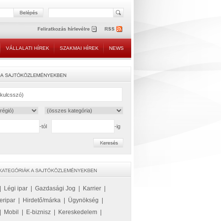
VÁLLALATI HÍREK
SZAKMAI HÍREK
NEWS
-tól
-ig
|
Légi ipar
|
Gazdasági Jog
|
Karrier
|
eripar
|
Hirdető/márka
|
Ügynökség
|
|
Mobil
|
E-biznisz
|
Kereskedelem
|