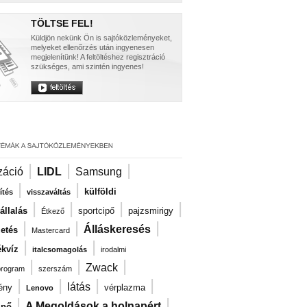
TÖLTSE FEL!
Küldjön nekünk Ön is sajtóközleményeket,
melyeket ellenőrzés után ingyenesen
megjelenítünk! A feltöltéshez regisztráció
szükséges, ami szintén ingyenes!
|
|
|
záció
LIDL
Samsung
|
|
külföldi
ítés
visszaváltás
|
|
|
|
llalás
sportcipő
pajzsmirigy
Étkező
|
|
|
Álláskeresés
zetés
Mastercard
|
|
kvíz
italcsomagolás
irodalmi
|
|
|
Zwack
program
szerszám
|
|
|
|
látás
ény
vérplazma
Lenovo
|
|
A Megoldások a holnapért
ipő