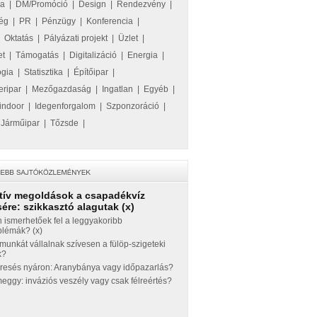
ka
|
DM/Promóció
|
Design
|
Rendezvény
|
ég
|
PR
|
Pénzügy
|
Konferencia
|
|
Oktatás
|
Pályázati projekt
|
Üzlet
|
et
|
Támogatás
|
Digitalizáció
|
Energia
|
ógia
|
Statisztika
|
Építőipar
|
eripar
|
Mezőgazdaság
|
Ingatlan
|
Egyéb
|
indoor
|
Idegenforgalom
|
Szponzoráció
|
|
Járműipar
|
Tőzsde
|
tív megoldások a csapadékvíz
ére: szikkasztó alagutak (x)
 ismerhetőek fel a leggyakoribb
blémák? (x)
munkát vállalnak szívesen a fülöp-szigeteki
k?
eresés nyáron: Aranybánya vagy időpazarlás?
ggy: inváziós veszély vagy csak félreértés?