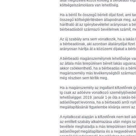
által megfizetett közös költség a bérbeadó i
költségelszámolásra van lehetőség.
Ha a bérlő fix összegű bérleti díjat fizet, ami 
összegű költségtérítésben állapodnak meg, az
hárítható át az igénybevétellel arányosan a bér
bérbeadásból származó bevételnek számít, me
Az új szabály arra sem vonatkozik, ha a lakás 
a bérbeadónak, aki azonban átalánydíjat fize
arányosan hárítja át a közüzemi díjakat a bér
A bérbeadó magánszemélynek lehetősége van 
az általa más településen bérelt lakás ugyana
akkor csökkenthető, ha a bérbeadás és a bérl
magánszemély más tevékenységből származó be
még részben sem térítik meg.
Ha a magánszemély az ingatlant kifizetőnek 
ig csak az adóévre vonatkozó személyijövede
lehetőséggel. 2019. január 1-je óta a lakás-b
adóelőleget levonnia, ha a bérbeadó arról n
megállapításánál figyelembe kívánja venni az 
A nyilatkozat alapján a kifizetőnek nem kell 
az említett szabály alkalmazása után mégis 
bevétele meghaladja a más településen bérelt l
adóelőleget megállapítania és a negyedévet k