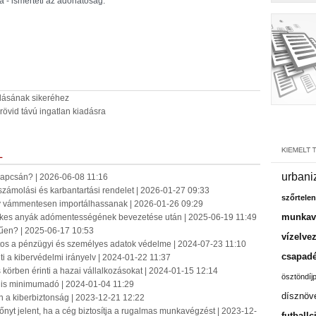
 - ismerteti az adóhatóság.
dásának sikeréhez
rövid távú ingatlan kiadásra
L
urbani
 kapcsán? | 2026-06-08 11:16
számolási és karbantartási rendelet | 2026-01-27 09:33
szőrtelen
gy vámmentesen importálhassanak | 2026-01-26 09:29
munkavá
mekes anyák adómentességének bevezetése után | 2025-06-19 11:49
űen? | 2025-06-17 10:53
vízelve
ntos a pénzügyi és személyes adatok védelme | 2024-07-23 11:10
csapadé
ti a kibervédelmi irányelv | 2024-01-22 11:37
körben érinti a hazai vállalkozásokat | 2024-01-15 12:14
ösztöndíj
ális minimumadó | 2024-01-04 11:29
dísznöv
 a kiberbiztonság | 2023-12-21 12:22
nyt jelent, ha a cég biztosítja a rugalmas munkavégzést | 2023-12-
futballc