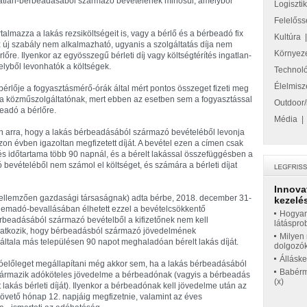
ngatlan-bérbeadásából származó bevételének minősül, amelyből
Logiszti
Felelőss
tartalmazza a lakás rezsiköltségeit is, vagy a bérlő és a bérbeadó fix
Kultúra
 új szabály nem alkalmazható, ugyanis a szolgáltatás díja nem
Környez
lőre. Ilyenkor az egyösszegű bérleti díj vagy költségtérítés ingatlan-
lyből levonhatók a költségek.
Technol
Élelmisz
bérlője a fogyasztásmérő-órák által mért pontos összeget fizeti meg
t a közműszolgáltatónak, mert ebben az esetben sem a fogyasztással
Outdoor/
beadó a bérlőre.
Média
arra, hogy a lakás bérbeadásából származó bevételéből levonja
zon évben igazoltan megfizetett díját. A bevétel ezen a címen csak
és időtartama több 90 napnál, és a bérelt lakással összefüggésben a
vételéből nem számol el költséget, és számára a bérleti díjat
Innova
(jellemzően gazdasági társaságnak) adta bérbe, 2018. december 31-
kezelés
lemadó-bevallásában élhetett ezzel a bevételcsökkentő
Hogyan
érbeadásából származó bevételből a kifizetőnek nem kell
látáspro
yilatkozik, hogy bérbeadásból származó jövedelmének
Milyen 
általa más településen 90 napot meghaladóan bérelt lakás díját.
dolgozó
Állásk
adóelőleget megállapítani még akkor sem, ha a lakás bérbeadásából
Babérme
származik adóköteles jövedelme a bérbeadónak (vagyis a bérbeadás
(x)
akás bérleti díját). Ilyenkor a bérbeadónak kell jövedelme után az
övető hónap 12. napjáig megfizetnie, valamint az éves