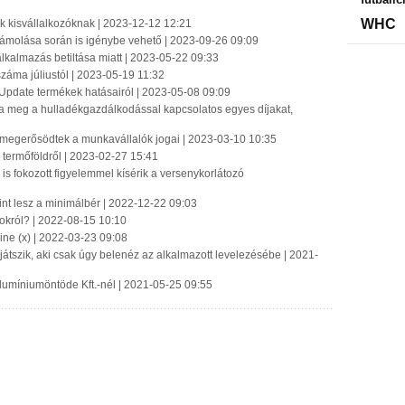
WHC
ék kisvállalkozóknak | 2023-12-12 12:21
számolása során is igénybe vehető | 2023-09-26 09:09
lkalmazás betiltása miatt | 2023-05-22 09:33
záma júliustól | 2023-05-19 11:32
 Update termékek hatásairól | 2023-05-08 09:09
tja meg a hulladékgazdálkodással kapcsolatos egyes díjakat,
 megerősödtek a munkavállalók jogai | 2023-03-10 10:35
termőföldről | 2023-02-27 15:41
is fokozott figyelemmel kísérik a versenykorlátozó
nt lesz a minimálbér | 2022-12-22 09:03
tokról? | 2022-08-15 10:10
ne (x) | 2022-03-23 09:08
 játszik, aki csak úgy belenéz az alkalmazott levelezésébe | 2021-
Alumíniumöntöde Kft.-nél | 2021-05-25 09:55