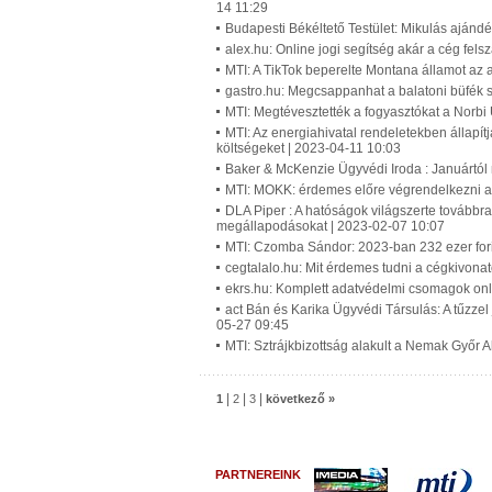
14 11:29
Budapesti Békéltető Testület: Mikulás ajánd
alex.hu: Online jogi segítség akár a cég fel
MTI: A TikTok beperelte Montana államot az a
gastro.hu: Megcsappanhat a balatoni büfék s
MTI: Megtévesztették a fogyasztókat a Norbi
MTI: Az energiahivatal rendeletekben állapí
költségeket | 2023-04-11 10:03
Baker & McKenzie Ügyvédi Iroda : Januártól
MTI: MOKK: érdemes előre végrendelkezni a 
DLA Piper : A hatóságok világszerte továbbra 
megállapodásokat | 2023-02-07 10:07
MTI: Czomba Sándor: 2023-ban 232 ezer fori
cegtalalo.hu: Mit érdemes tudni a cégkivona
ekrs.hu: Komplett adatvédelmi csomagok onli
act Bán és Karika Ügyvédi Társulás: A tűzzel
05-27 09:45
MTI: Sztrájkbizottság alakult a Nemak Győr 
|
|
|
1
2
3
következő »
PARTNEREINK