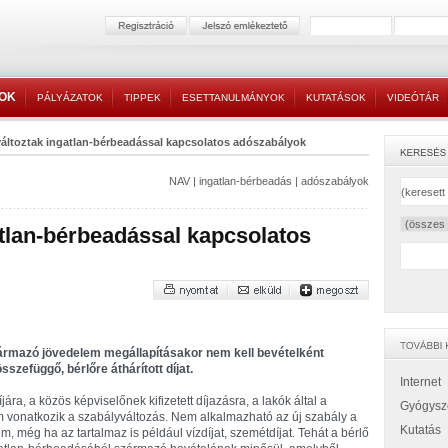
TOK
PÁLYÁZATOK
TIPPEK
ESETTANULMÁNYOK
KUTATÁSOK
VIDEÓTÁR
változtak ingatlan-bérbeadással kapcsolatos adószabályok
NAV
|
ingatlan-bérbeadás
|
adószabályok
atlan-bérbeadással kapcsolatos
zármazó jövedelem megállapításakor nem kell bevételként
szefüggő, bérlőre áthárított díjat.
Internet
díjára, a közös képviselőnek kifizetett díjazásra, a lakók által a
Gyógysz
em vonatkozik a szabályváltozás. Nem alkalmazható az új szabály a
Kutatás
em, még ha az tartalmaz is például vízdíjat, szemétdíjat. Tehát a bérlő