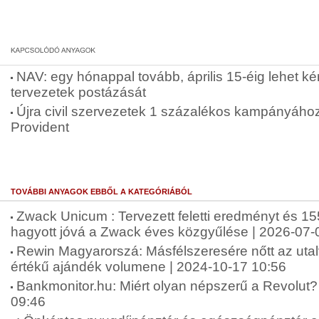
NAV: egy hónappal tovább, április 15-éig lehet kér
tervezetek postázását
Újra civil szervezetek 1 százalékos kampányához
Provident
TOVÁBBI ANYAGOK EBBŐL A KATEGÓRIÁBÓL
Zwack Unicum : Tervezett feletti eredményt és 155
hagyott jóvá a Zwack éves közgyűlése | 2026-07-
Rewin Magyarorszá: Másfélszeresére nőtt az uta
értékű ajándék volumene | 2024-10-17 10:56
Bankmonitor.hu: Miért olyan népszerű a Revolut? 
09:46