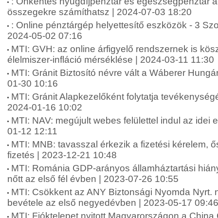
: Önkéntes nyugdíjpénztár és egészségpénztár 
összegekre számíthatsz | 2024-07-03 18:20
: Online pénztárgép helyettesítő eszközök - 3 Sz
2024-05-02 07:16
MTI: GVH: az online árfigyelő rendszernek is kö
élelmiszer-infláció mérséklése | 2024-03-11 11:30
MTI: Gránit Biztosító névre vált a Wáberer Hungári
01-30 10:16
MTI: Gránit Alapkezelőként folytatja tevékenységé
2024-01-16 10:02
MTI: NAV: megújult webes felülettel indul az idei
01-12 12:11
MTI: MNB: tavasszal érkezik a fizetési kérelem, 
fizetés | 2023-12-21 10:48
MTI: Románia GDP-arányos államháztartási hián
nőtt az első fél évben | 2023-07-26 10:55
MTI: Csökkent az ANY Biztonsági Nyomda Nyrt. 
bevétele az első negyedévben | 2023-05-17 09:4
MTI: Fióktelepet nyitott Magyarországon a China 