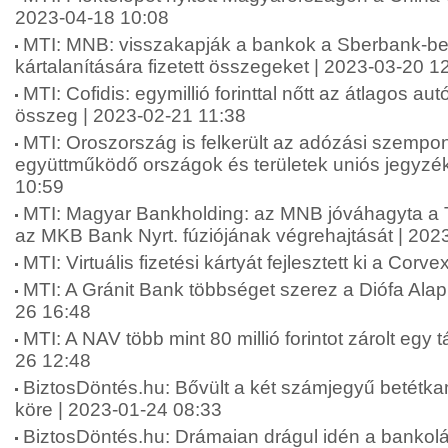
2023-04-18 10:08
MTI: MNB: visszakapják a bankok a Sberbank-be
kártalanítására fizetett összegeket | 2023-03-20 1
MTI: Cofidis: egymillió forinttal nőtt az átlagos au
összeg | 2023-02-21 11:38
MTI: Oroszország is felkerült az adózási szempo
együttműködő országok és területek uniós jegyzé
10:59
MTI: Magyar Bankholding: az MNB jóváhagyta a 
az MKB Bank Nyrt. fúziójának végrehajtását | 202
MTI: Virtuális fizetési kártyát fejlesztett ki a Cor
MTI: A Gránit Bank többséget szerez a Diófa Ala
26 16:48
MTI: A NAV több mint 80 millió forintot zárolt egy 
26 12:48
BiztosDöntés.hu: Bővült a két számjegyű betétka
köre | 2023-01-24 08:33
BiztosDöntés.hu: Drámaian drágul idén a bankolá