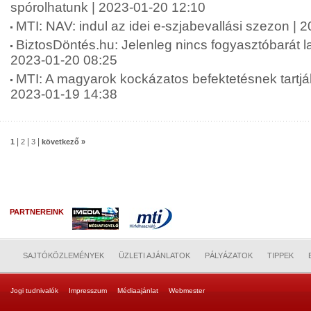
spórolhatunk | 2023-01-20 12:10
MTI: NAV: indul az idei e-szjabevallási szezon | 
BiztosDöntés.hu: Jelenleg nincs fogyasztóbarát l
2023-01-20 08:25
MTI: A magyarok kockázatos befektetésnek tartják 
2023-01-19 14:38
|
|
|
1
2
3
következő »
PARTNEREINK
SAJTÓKÖZLEMÉNYEK
ÜZLETI AJÁNLATOK
PÁLYÁZATOK
TIPPEK
Jogi tudnivalók
Impresszum
Médiaajánlat
Webmester