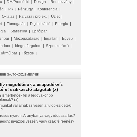
ka
|
DM/Promóció
|
Design
|
Rendezvény
|
ég
|
PR
|
Pénzügy
|
Konferencia
|
|
Oktatás
|
Pályázati projekt
|
Üzlet
|
et
|
Támogatás
|
Digitalizáció
|
Energia
|
ógia
|
Statisztika
|
Építőipar
|
eripar
|
Mezőgazdaság
|
Ingatlan
|
Egyéb
|
indoor
|
Idegenforgalom
|
Szponzoráció
|
|
Járműipar
|
Tőzsde
|
tív megoldások a csapadékvíz
ére: szikkasztó alagutak (x)
 ismerhetőek fel a leggyakoribb
blémák? (x)
munkát vállalnak szívesen a fülöp-szigeteki
k?
eresés nyáron: Aranybánya vagy időpazarlás?
ggy: inváziós veszély vagy csak félreértés?