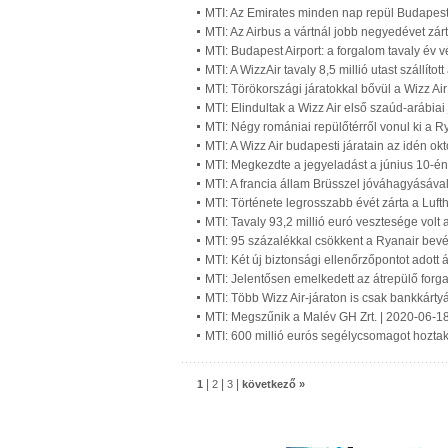
MTI: Az Emirates minden nap repül Budapest 
MTI: Az Airbus a vártnál jobb negyedévet zár
MTI: Budapest Airport: a forgalom tavaly év 
MTI: A WizzAir tavaly 8,5 millió utast szállíto
MTI: Törökországi járatokkal bővül a Wizz Air
MTI: Elindultak a Wizz Air első szaúd-arábiai
MTI: Négy romániai repülőtérről vonul ki a R
MTI: A Wizz Air budapesti járatain az idén 
MTI: Megkezdte a jegyeladást a június 10-én
MTI: A francia állam Brüsszel jóváhagyásával 
MTI: Története legrosszabb évét zárta a Luf
MTI: Tavaly 93,2 millió euró vesztesége volt
MTI: 95 százalékkal csökkent a Ryanair bev
MTI: Két új biztonsági ellenőrzőpontot adott 
MTI: Jelentősen emelkedett az átrepülő forg
MTI: Több Wizz Air-járaton is csak bankkártyá
MTI: Megszűnik a Malév GH Zrt. | 2020-06-1
MTI: 600 millió eurós segélycsomagot hoztak l
|
|
|
1
2
3
következő »