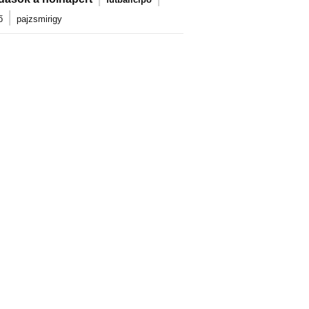
|
ő
pajzsmirigy