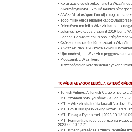
Korai utasfelvételi pultot nyitott a Wizz Air é
A kormányhivatal 15 millió forintos bírságot s
A Wizz Air bíróságon támadja meg az olasz 
Több millió eurós bírságot kapott Olaszorszá
Jelentősen romlott a Wizz Air harmadik ne
Jelentős növekedésre számít 2019-ben a Wiz
London-Gatwickre és Oslóba indít járatot a W
Csökkentette profit-előrejelzését a Wizz Air
A Wizz Air idén is 20 százalék körüli növeked
Újra módosítja a Wizz Air a poggyászokra vo
Megszűnik a Wizz Tours
Tisztességtelen kereskedelmi gyakorlat miatt
TOVÁBBI ANYAGOK EBBŐL A KATEGÓRIÁBÓ
Turkish Airlines: A Turkish Cargo elnyerte a „
MTI: Azonnali hatállyal távozik a Boeing 73
MTI: A Wizz Air újraindítja járatait Moldova 
MTI: Bővíti Budapest-Peking közötti járatai 
MTI: Bírság a Ryanairnek | 2023-10-13 10:0
MTI: Fenntartható repülőgép-üzemanyagot tes
2023-05-10 12:21
MTI: Ismét nyereséges a zürichi repülőtér üz