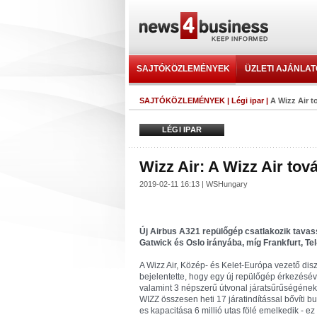
SAJTÓKÖZLEMÉNYEK
ÜZLETI AJÁNLA
SAJTÓKÖZLEMÉNYEK
|
Légi ipar
|
A Wizz Air t
LÉGI IPAR
Wizz Air: A Wizz Air tov
2019-02-11 16:13 | WSHungary
Új Airbus A321 repülőgép csatlakozik tavassz
Gatwick és Oslo irányába, míg Frankfurt, Te
A Wizz Air, Közép- és Kelet-Európa vezető di
bejelentette, hogy egy új repülőgép érkezésév
valamint 3 népszerű útvonal járatsűrűségének
WIZZ összesen heti 17 járatindítással bővíti 
es kapacitása 6 millió utas fölé emelkedik - 