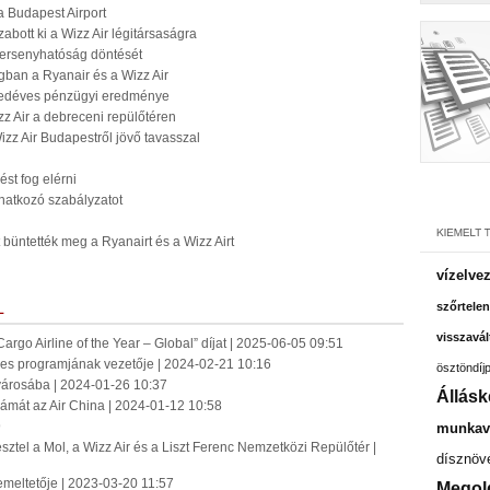
s a Budapest Airport
zabott ki a Wizz Air légitársaságra
versenyhatóság döntését
gban a Ryanair és a Wizz Air
gyedéves pénzügyi eredménye
z Air a debreceni repülőtéren
izz Air Budapestről jövő tavasszal
ést fog elérni
natkozó szabályzatot
 büntették meg a Ryanairt és a Wizz Airt
vízelve
szőrtelen
L
visszavál
Cargo Airline of the Year – Global” díjat | 2025-06-05 09:51
7-es programjának vezetője | 2024-02-21 10:16
ösztöndíj
fővárosába | 2024-01-26 10:37
Állásk
számát az Air China | 2024-01-12 10:58
9
munkavá
ztel a Mol, a Wizz Air és a Liszt Ferenc Nemzetközi Repülőtér |
dísznöv
emeltetője | 2023-03-20 11:57
Megol