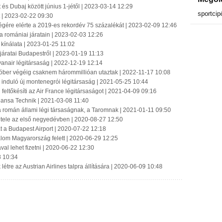
és Dubaj között június 1-jétől | 2023-03-14 12:29
sportcip
t | 2023-02-22 09:30
végére elérte a 2019-es rekordév 75 százalékát | 2023-02-09 12:46
tt a romániai járatain | 2023-02-03 12:26
 kínálata | 2023-01-25 11:02
 járatai Budapestről | 2023-01-19 11:13
yanair légitársaság | 2022-12-19 12:14
október végéig csaknem hárommillióan utaztak | 2022-11-17 10:08
 induló új montenegrói légitársaság | 2021-05-25 10:44
feltőkésíti az Air France légitársaságot | 2021-04-09 09:16
thansa Technik | 2021-03-08 11:40
 a román állami légi társaságnak, a Taromnak | 2021-01-11 09:50
étele az első negyedévben | 2020-08-27 12:50
át a Budapest Airport | 2020-07-22 12:18
alom Magyarország felett | 2020-06-29 12:25
val lehet fizetni | 2020-06-22 12:30
8 10:34
étre az Austrian Airlines talpra állítására | 2020-06-09 10:48