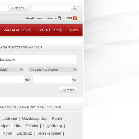
VÁLLALATI HÍREK
SZAKMAI HÍREK
NEWS
-tól
-ig
|
Légi ipar
|
Gazdasági Jog
|
Karrier
|
eripar
|
Hirdető/márka
|
Ügynökség
|
|
Mobil
|
E-biznisz
|
Kereskedelem
|