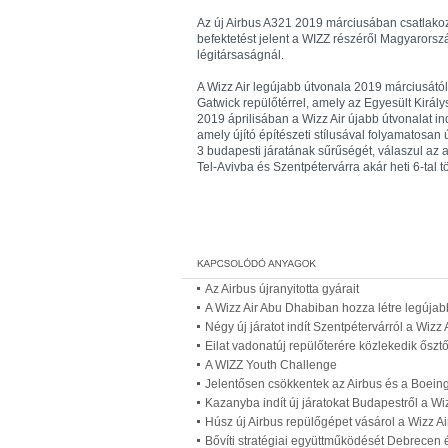
Az új Airbus A321 2019 márciusában csatlakozik
befektetést jelent a WIZZ részéről Magyarorsz
légitársaságnál.
A Wizz Air legújabb útvonala 2019 márciusátó
Gatwick repülőtérrel, amely az Egyesült Kirá
2019 áprilisában a Wizz Air újabb útvonalat in
amely újító építészeti stílusával folyamatosan
3 budapesti járatának sűrűségét, válaszul az ala
Tel-Avivba és Szentpétervárra akár heti 6-tal t
Az Airbus újranyitotta gyárait
A Wizz Air Abu Dhabiban hozza létre legújabb
Négy új járatot indít Szentpétervárról a Wizz 
Eilat vadonatúj repülőterére közlekedik ősztő
A WIZZ Youth Challenge
Jelentősen csökkentek az Airbus és a Boeing
Kazanyba indít új járatokat Budapestről a Wiz
Húsz új Airbus repülőgépet vásárol a Wizz Ai
Bővíti stratégiai együttműködését Debrecen é