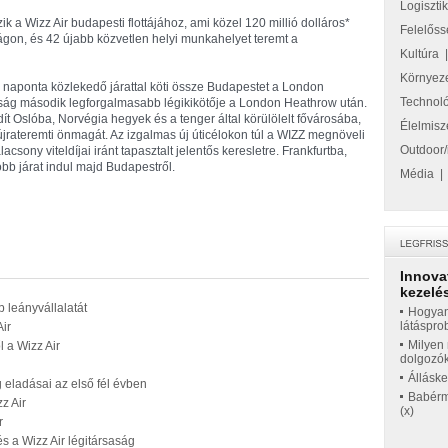
Logiszti
 a Wizz Air budapesti flottájához, ami közel 120 millió dolláros*
Felelőss
ágon, és 42 újabb közvetlen helyi munkahelyet teremt a
Kultúra
Környez
l naponta közlekedő járattal köti össze Budapestet a London
Technol
lyság második legforgalmasabb légikikötője a London Heathrow után.
dít Oslóba, Norvégia hegyek és a tenger által körülölelt fővárosába,
Élelmisz
 újrateremti önmagát. Az izgalmas új úticélokon túl a WIZZ megnöveli
Outdoor/
csony viteldíjai iránt tapasztalt jelentős keresletre. Frankfurtba,
öbb járat indul majd Budapestről.
Média
Innova
kezelés
 leányvállalatát
Hogyan
látáspro
Air
Milyen 
l a Wizz Air
dolgozó
Állásk
 eladásai az első fél évben
Babérme
z Air
(x)
r
s a Wizz Air légitársaság