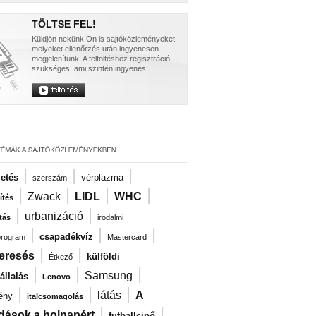
TÖLTSE FEL!
Küldjön nekünk Ön is sajtóközleményeket,
melyeket ellenőrzés után ingyenesen
megjelenítünk! A feltöltéshez regisztráció
szükséges, ami szintén ingyenes!
|
|
|
zetés
vérplazma
szerszám
|
|
|
|
Zwack
LIDL
WHC
ítés
|
|
urbanizáció
tás
irodalmi
|
|
|
csapadékvíz
program
Mastercard
|
|
eresés
külföldi
Étkező
|
|
|
Samsung
llalás
Lenovo
|
|
|
látás
A
ény
italcsomagolás
|
|
dások a holnapért
futballcipő