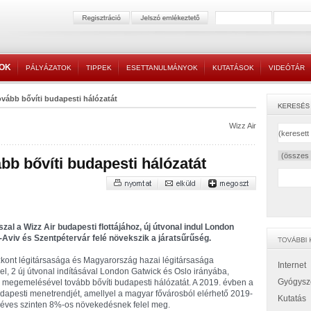
TOK
PÁLYÁZATOK
TIPPEK
ESETTANULMÁNYOK
KUTATÁSOK
VIDEÓTÁR
ovább bővíti budapesti hálózatát
Wizz Air
ább bővíti budapesti hálózatát
al a Wizz Air budapesti flottájához, új útvonal indul London
l-Aviv és Szentpétervár felé növekszik a járatsűrűség.
szkont légitársasága és Magyarország hazai légitársasága
Internet
el, 2 új útvonal indításával London Gatwick és Oslo irányába,
Gyógysz
 megemelésével tovább bővíti budapesti hálózatát. A 2019. évben a
budapesti menetrendjét, amellyel a magyar fővárosból elérhető 2019-
Kutatás
ez éves szinten 8%-os növekedésnek felel meg.