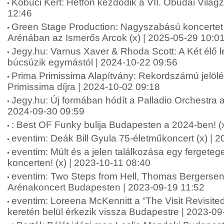
Kobuci Kert: Hétfőn kezdődik a VII. Óbudai Világ
12:46
Green Stage Production: Nagyszabású koncertet
Arénában az Ismerős Arcok (x) | 2025-05-29 10:0
Jegy.hu: Varnus Xaver & Rhoda Scott: A Két élő 
búcsúzik egymástól | 2024-10-22 09:56
Prima Primissima Alapítvány: Rekordszámú jelölé
Primissima díjra | 2024-10-02 09:18
Jegy.hu: Új formában hódít a Palladio Orchestra 
2024-09-30 09:59
: Best OF Funky bulija Budapesten a 2024-ben! (
eventim: Deák Bill Gyula 75-életműkoncert (x) | 
eventim: Múlt és a jelen találkozása egy ferget
koncerten! (x) | 2023-10-11 08:40
eventim: Two Steps from Hell, Thomas Bergersen
Arénakoncert Budapesten | 2023-09-19 11:52
eventim: Loreena McKennitt a “The Visit Revisited
keretén belül érkezik vissza Budapestre | 2023-09