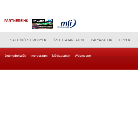
PARTNEREINK
SAJTÓKÖZLEMÉNYEK
ÜZLETI AJÁNLATOK
PÁLYÁZATOK
TIPPEK
Jogi tudnivalók
Impresszum
Médiaajánlat
Webmester