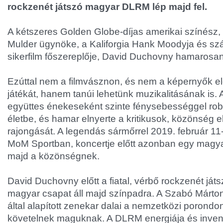
rockzenét játszó magyar DLRM lép majd fel.
A kétszeres Golden Globe-díjas amerikai színész,
Mulder ügynöke, a Kaliforgia Hank Moodyja és sz
sikerfilm főszereplője, David Duchovny hamarosan
Ezúttal nem a filmvásznon, és nem a képernyők elő
játékát, hanem tanúi lehetünk muzikalitásának is. A
együttes énekeseként szinte fénysebességgel rob
életbe, és hamar elnyerte a kritikusok, közönség e
rajongását. A legendás sármőrrel 2019. február 11
MoM Sportban, koncertje előtt azonban egy magyar
majd a közönségnek.
David Duchovny előtt a fiatal, vérbő rockzenét j
magyar csapat áll majd színpadra. A Szabó Márto
által alapított zenekar dalai a nemzetközi porondon
követelnek maguknak. A DLRM energiája és inven