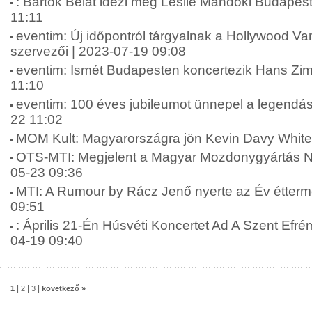
: Bartók Bélát idézi meg Leslie Mandoki Budapes
11:11
eventim: Új időpontról tárgyalnak a Hollywood Va
szervezői | 2023-07-19 09:08
eventim: Ismét Budapesten koncertezik Hans Zi
11:10
eventim: 100 éves jubileumot ünnepel a legendá
22 11:02
MOM Kult: Magyarországra jön Kevin Davy White
OTS-MTI: Megjelent a Magyar Mozdonygyártás N
05-23 09:36
MTI: A Rumour by Rácz Jenő nyerte az Év étterme
09:51
: Április 21-Én Húsvéti Koncertet Ad A Szent Efrém
04-19 09:40
|
|
|
1
2
3
következő »