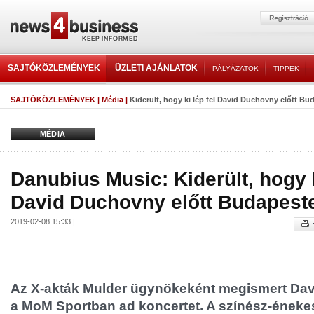
SAJTÓKÖZLEMÉNYEK
ÜZLETI AJÁNLATOK
PÁLYÁZATOK
TIPPEK
SAJTÓKÖZLEMÉNYEK
|
Média
|
Kiderült, hogy ki lép fel David Duchovny előtt B
MÉDIA
Danubius Music: Kiderült, hogy k
David Duchovny előtt Budapest
2019-02-08 15:33 |
Az X-akták Mulder ügynökeként megismert Da
a MoM Sportban ad koncertet. A színész-énekes e