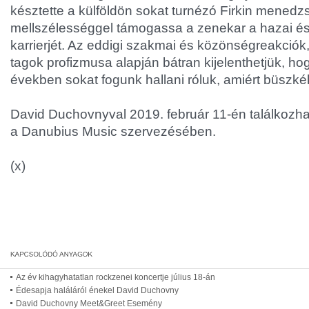
késztette a külföldön sokat turnézó Firkin menedzs
mellszélességgel támogassa a zenekar a hazai é
karrierjét. Az eddigi szakmai és közönségreakciók, 
tagok profizmusa alapján bátran kijelenthetjük, h
években sokat fogunk hallani róluk, amiért büszkék
David Duchovnyval 2019. február 11-én találkoz
a Danubius Music szervezésében.
(x)
Az év kihagyhatatlan rockzenei koncertje július 18-án
Édesapja haláláról énekel David Duchovny
David Duchovny Meet&Greet Esemény