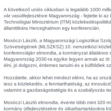
A következő uniós ciklusban is legalább 1000 milliár
vár vasútfejlesztésre Magyarország - fejtette ki az
Technológiai Minisztérium (ITM) közlekedéspolitiká
államtitkára Herceghalmon egy konferencián.
Mosóczi László, a Magyarországi Logisztikai Szol
Szövetségének (MLSZKSZ) 10. nemzetközi közlek
konferenciáján elmondta, a kormányzat általános st
Magyarország 2030-ra egyike legyen annak az öt 
élni, jó dolgozni, érdemes tanulni és a külföldiek 
Hozzátette, akkor lehet mindezt elérni, ha az orszá
tesz a közlekedés, a fenntarthatóság, az innováció
valamint a gazdaságstratégia és a szabályozás ter
Mosóczi László elmondta, évente több mint 320 milli
kormány útfejlesztésekre és útkarbantartásokra köl