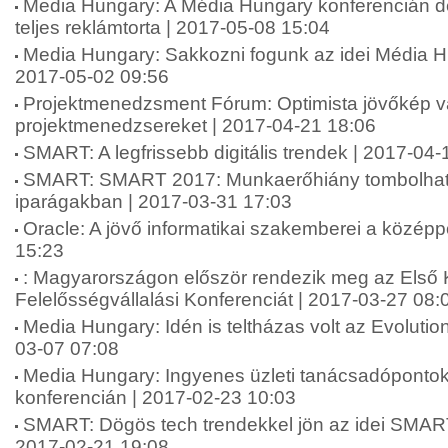
Media Hungary: A Média Hungary konferencián d
teljes reklámtorta | 2017-05-08 15:04
Media Hungary: Sakkozni fogunk az idei Média H
2017-05-02 09:56
Projektmenedzsment Fórum: Optimista jövőkép vá
projektmenedzsereket | 2017-04-21 18:06
SMART: A legfrissebb digitális trendek | 2017-04-
SMART: SMART 2017: Munkaerőhiány tombolhat a
iparágakban | 2017-03-31 17:03
Oracle: A jövő informatikai szakemberei a közép
15:23
: Magyarországon először rendezik meg az Első
Felelősségvállalási Konferenciát | 2017-03-27 08:
Media Hungary: Idén is teltházas volt az Evolutio
03-07 07:08
Media Hungary: Ingyenes üzleti tanácsadópontok
konferencián | 2017-02-23 10:03
SMART: Dögös tech trendekkel jön az idei SMART
2017-02-21 19:08