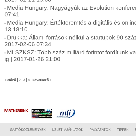
Media Hungary: Nagyágyúk az Evolution konfere
07:41
Media Hungary: Értékteremtés a digitális és onlin
13 18:10
Drukka: Állami források nélkül a startupok 90 szá
2017-02-06 07:34
MLSZKSZ: Több száz milliárd forintot fordítunk va
ig | 2017-01-26 21:00
|
|
|
|
« előző
2
3
4
következő »
PARTNEREINK
SAJTÓKÖZLEMÉNYEK
ÜZLETI AJÁNLATOK
PÁLYÁZATOK
TIPPEK