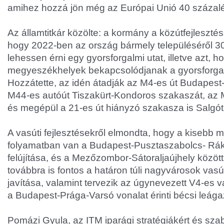
amihez hozzá jön még az Európai Unió 40 százal
Az államtitkár közölte: a kormány a közútfejlesztéss
hogy 2022-ben az ország bármely településéről 30
lehessen érni egy gyorsforgalmi utat, illetve azt, h
megyeszékhelyek bekapcsolódjanak a gyorsforgal
Hozzátette, az idén átadják az M4-es út Budapest
M44-es autóút Tiszakürt-Kondoros szakaszát, az 
és megépül a 21-es út hiányzó szakasza is Salgót
A vasúti fejlesztésekről elmondta, hogy a kisebb m
folyamatban van a Budapest-Pusztaszabolcs- Rá
felújítása, és a Mezőzombor-Sátoraljaújhely közötti
továbbra is fontos a határon túli nagyvárosok vas
javítása, valamint tervezik az úgynevezett V4-es va
a Budapest-Prága-Varsó vonalat érinti bécsi leága
Pomázi Gyula, az ITM iparági stratégiákért és szab