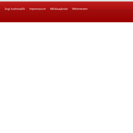
Jogi tudnivalók
Impresszum
Médiaajánlat
Webmester