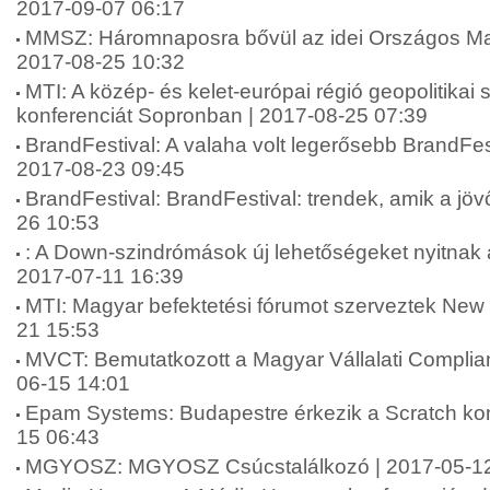
2017-09-07 06:17
MMSZ: Háromnaposra bővül az idei Országos Mar
2017-08-25 10:32
MTI: A közép- és kelet-európai régió geopolitikai 
konferenciát Sopronban | 2017-08-25 07:39
BrandFestival: A valaha volt legerősebb BrandFest
2017-08-23 09:45
BrandFestival: BrandFestival: trendek, amik a jövő
26 10:53
: A Down-szindrómások új lehetőségeket nyitnak 
2017-07-11 16:39
MTI: Magyar befektetési fórumot szerveztek New 
21 15:53
MVCT: Bemutatkozott a Magyar Vállalati Complia
06-15 14:01
Epam Systems: Budapestre érkezik a Scratch kon
15 06:43
MGYOSZ: MGYOSZ Csúcstalálkozó | 2017-05-12