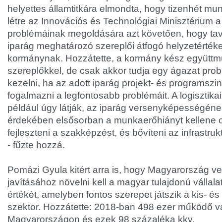
helyettes államtitkára elmondta, hogy tizenhét mu
létre az Innovációs és Technológiai Minisztérium a 
problémáinak megoldására azt követően, hogy ta
iparág meghatározó szereplői átfogó helyzetértékel
kormánynak. Hozzátette, a kormány kész együttm
szereplőkkel, de csak akkor tudja egy ágazat pro
kezelni, ha az adott iparág projekt- és programszi
fogalmazni a legfontosabb problémáit. A logisztika
például úgy látják, az iparág versenyképességén
érdekében elsősorban a munkaerőhiányt kellene cs
fejleszteni a szakképzést, és bővíteni az infrastru
- fűzte hozzá.
Pomázi Gyula kitért arra is, hogy Magyarország
javításához növelni kell a magyar tulajdonú vállal
értékét, amelyben fontos szerepet játszik a kis- és 
szektor. Hozzátette: 2018-ban 498 ezer működő vá
Magyarországon és ezek 98 százaléka kkv.