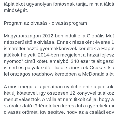
táplálékot ugyanolyan fontosnak tartja, mint a tálc
minőségét.
Program az olvasás - olvasásprogram
Magyarországon 2012-ben indult el a Globális Mc
népszerűsítő aktivitása. Ennek részeként évente 
ismeretterjesztő gyermekkönyvek kerültek a Hap
játékok helyett. 2014-ben megjelent a hazai fejles
nyomoz" című kötet, amelyből 240 ezer talált gazd
ismert és pályakezdő - fiatal színészek Csukás Is
fel országos roadshow keretében a McDonald's é
A most megújult ajánlatban nyolchetente a játékok 
két új kötetével, így összesen 12 könyvvel találk
menüt választók. A vállalat nem titkolt célja, hogy
szórakoztató történeteken keresztül a gyerekek 
olvasás örömét, így segítve, hogy az a családi együ