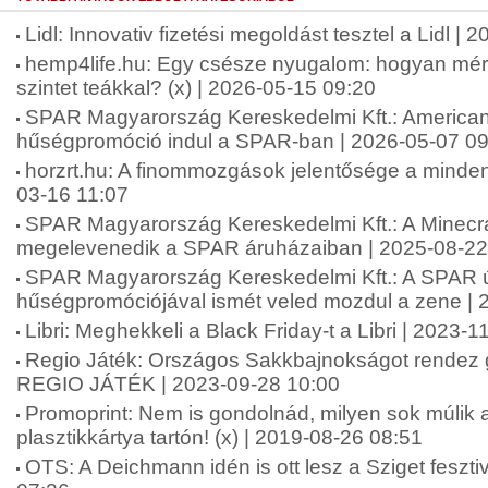
Lidl: Innovativ fizetési megoldást tesztel a Lidl |
hemp4life.hu: Egy csésze nyugalom: hogyan mérsé
szintet teákkal? (x) | 2026-05-15 09:20
SPAR Magyarország Kereskedelmi Kft.: American 
hűségpromóció indul a SPAR-ban | 2026-05-07 09
horzrt.hu: A finommozgások jelentősége a minde
03-16 11:07
SPAR Magyarország Kereskedelmi Kft.: A Minecra
megelevenedik a SPAR áruházaiban | 2025-08-22
SPAR Magyarország Kereskedelmi Kft.: A SPAR 
hűségpromóciójával ismét veled mozdul a zene | 
Libri: Meghekkeli a Black Friday-t a Libri | 2023-
Regio Játék: Országos Sakkbajnokságot rendez
REGIO JÁTÉK | 2023-09-28 10:00
Promoprint: Nem is gondolnád, milyen sok múlik 
plasztikkártya tartón! (x) | 2019-08-26 08:51
OTS: A Deichmann idén is ott lesz a Sziget feszti