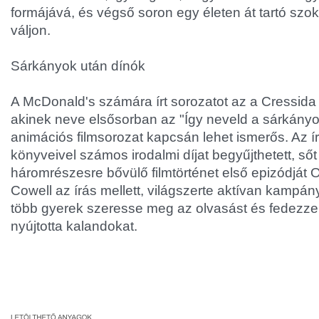
formájává, és végső soron egy életen át tartó szo
váljon.
Sárkányok után dínók
A McDonald's számára írt sorozatot az a Cressida 
akinek neve elsősorban az "Így neveld a sárkányo
animációs filmsorozat kapcsán lehet ismerős. Az 
könyveivel számos irodalmi díjat begyűjthetett, s
háromrészesre bővülő filmtörténet első epizódját Osc
Cowell az írás mellett, világszerte aktívan kampán
több gyerek szeresse meg az olvasást és fedezze
nyújtotta kalandokat.