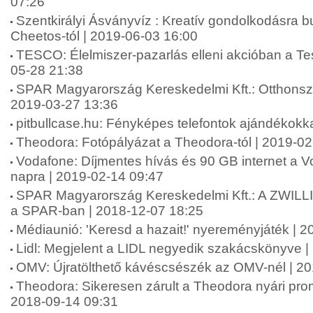
07:26
Szentkirályi Ásványvíz : Kreatív gondolkodásra bu
Cheetos-tól | 2019-06-03 16:00
TESCO: Élelmiszer-pazarlás elleni akcióban a Te
05-28 21:38
SPAR Magyarország Kereskedelmi Kft.: Otthonszé
2019-03-27 13:36
pitbullcase.hu: Fényképes telefontok ajándékokk
Theodora: Fotópályázat a Theodora-tól | 2019-02
Vodafone: Díjmentes hívás és 90 GB internet a Vo
napra | 2019-02-14 09:47
SPAR Magyarország Kereskedelmi Kft.: A ZWILLI
a SPAR-ban | 2018-12-07 18:25
Médiaunió: 'Keresd a hazait!' nyereményjáték | 
Lidl: Megjelent a LIDL negyedik szakácskönyve |
OMV: Újratölthető kávéscsészék az OMV-nél | 2
Theodora: Sikeresen zárult a Theodora nyári pr
2018-09-14 09:31