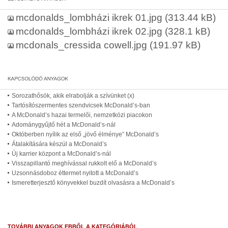
mcdonalds_lombházi ikrek 01.jpg
(313.44 kB)
mcdonalds_lombházi ikrek 02.jpg
(328.1 kB)
mcdonals_cressida cowell.jpg
(191.97 kB)
Sorozathősök, akik elrabolják a szívünket (x)
Tartósítószermentes szendvicsek McDonald’s-ban
A McDonald’s hazai termelői, nemzetközi piacokon
Adománygyűjtő hét a McDonald’s-nál
Októberben nyílik az első „jövő élménye” McDonald’s
Átalakítására készül a McDonald’s
Új karrier központ a McDonald’s-nál
Visszapillantó meghívással rukkolt elő a McDonald’s
Uzsonnásdoboz éttermet nyitott a McDonald’s
Ismeretterjesztő könyvekkel buzdít olvasásra a McDonald’s
TOVÁBBI ANYAGOK EBBŐL A KATEGÓRIÁBÓL