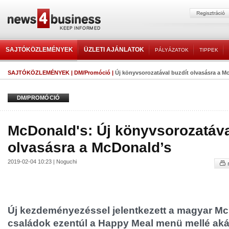
SAJTÓKÖZLEMÉNYEK
ÜZLETI AJÁNLATOK
PÁLYÁZATOK
TIPPEK
SAJTÓKÖZLEMÉNYEK
|
DM/Promóció
|
Új könyvsorozatával buzdít olvasásra a M
DM/PROMÓCIÓ
McDonald's: Új könyvsorozatáva
olvasásra a McDonald’s
2019-02-04 10:23 | Noguchi
Új kezdeményezéssel jelentkezett a magyar Mc
családok ezentúl a Happy Meal menü mellé aká