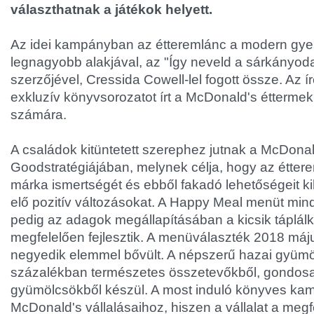
választhatnak a játékok helyett.
Az idei kampányban az étteremlánc a modern gye
legnagyobb alakjával, az "Így neveld a sárkányodat
szerzőjével, Cressida Cowell-lel fogott össze. Az í
exkluzív könyvsorozatot írt a McDonald's éttermek
számára.
A családok kitüntetett szerephez jutnak a McDonald
Goodstratégiájában, melynek célja, hogy az éttere
márka ismertségét és ebből fakadó lehetőségeit k
elő pozitív változásokat. A Happy Meal menüt min
pedig az adagok megállapításában a kicsik táplál
megfelelően fejlesztik. A menüválaszték 2018 máj
negyedik elemmel bővült. A népszerű hazai gyüm
százalékban természetes összetevőkből, gondosa
gyümölcsökből készül. A most induló könyves kamp
McDonald's vállalásaihoz, hiszen a vállalat a megf