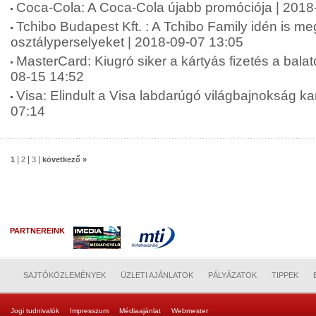
Coca-Cola: A Coca-Cola újabb promóciója | 2018
Tchibo Budapest Kft. : A Tchibo Family idén is meg
osztályperselyeket | 2018-09-07 13:05
MasterCard: Kiugró siker a kártyás fizetés a balat
08-15 14:52
Visa: Elindult a Visa labdarúgó világbajnokság 
07:14
|
|
|
1
2
3
következő »
PARTNEREINK
SAJTÓKÖZLEMÉNYEK
ÜZLETI AJÁNLATOK
PÁLYÁZATOK
TIPPEK
Jogi tudnivalók
Impresszum
Médiaajánlat
Webmester