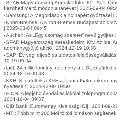
SPAR Magyarország Kereskedelmi Kft.: Adni Ör
kezdheti méltó módon a tanévet | 2025-09-04 09:
Samsung: A Megoldások a holnapért győztesei |
Knorr-Bremse: A Knorr-Bremse Budapest az orsz
| 2025-03-04 09:45
Auchan: Az „Egy csomag szeretet” nevű gyűjtés 
SPAR Magyarország Kereskedelmi Kft.: Az idei A
adománygyűjtő akció | 2024-12-19 10:56
SAP: Év végi díjeső és tudatos felelősségvállalá
12-19 09:34
Lidl: 24 millió forintnyi adomány a LIDL vásárlói
2024-12-16 09:43
K&H: Kihirdették a K&H a fenntartható önkormány
nyerteseit | 2024-12-09 10:50
E.ON: A legjobb óvodai és iskolai zöldprogramoka
2024-10-04 09:07
CIB Bank: Euromoney Kiválósági Díj | 2024-09-2
MTI: Több mint 200 Mol töltőállomáson segítenek 