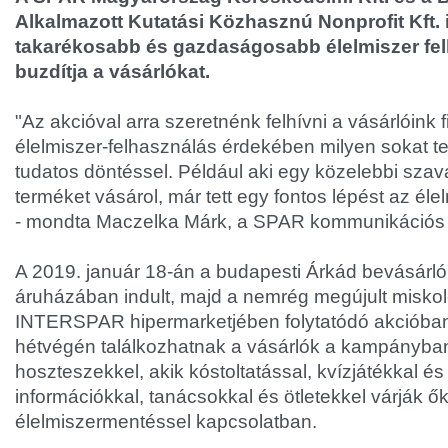
Alkalmazott Kutatási Közhasznú Nonprofit Kft. 
takarékosabb és gazdaságosabb élelmiszer fe
buzdítja a vásárlókat.
"Az akcióval arra szeretnénk felhívni a vásárlóink 
élelmiszer-felhasználás érdekében milyen sokat t
tudatos döntéssel. Például aki egy közelebbi szav
terméket vásárol, már tett egy fontos lépést az éle
- mondta Maczelka Márk, a SPAR kommunikációs 
A 2019. január 18-án a budapesti Árkád bevásá
áruházában indult, majd a nemrég megújult miskol
INTERSPAR hipermarketjében folytatódó akcióba
hétvégén találkozhatnak a vásárlók a kampányban
hoszteszekkel, akik kóstoltatással, kvízjátékkal é
információkkal, tanácsokkal és ötletekkel várják ő
élelmiszermentéssel kapcsolatban.