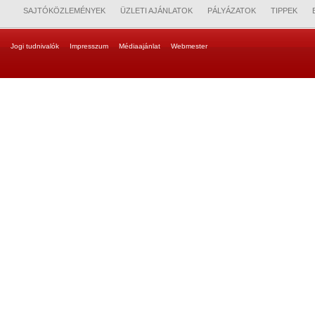
SAJTÓKÖZLEMÉNYEK
ÜZLETI AJÁNLATOK
PÁLYÁZATOK
TIPPEK
Jogi tudnivalók
Impresszum
Médiaajánlat
Webmester