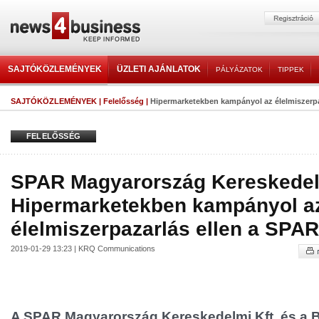
SAJTÓKÖZLEMÉNYEK
ÜZLETI AJÁNLATOK
PÁLYÁZATOK
TIPPEK
SAJTÓKÖZLEMÉNYEK
|
Felelősség
|
Hipermarketekben kampányol az élelmiszerpa
FELELŐSSÉG
SPAR Magyarország Kereskedelm
Hipermarketekben kampányol a
élelmiszerpazarlás ellen a SPAR
2019-01-29 13:23 | KRQ Communications
A SPAR Magyarország Kereskedelmi Kft. és a B