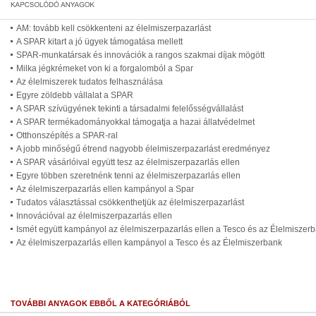
AM: tovább kell csökkenteni az élelmiszerpazarlást
A SPAR kitart a jó ügyek támogatása mellett
SPAR-munkatársak és innovációk a rangos szakmai díjak mögött
Milka jégkrémeket von ki a forgalomból a Spar
Az élelmiszerek tudatos felhasználása
Egyre zöldebb vállalat a SPAR
A SPAR szívügyének tekinti a társadalmi felelősségvállalást
A SPAR termékadományokkal támogatja a hazai állatvédelmet
Otthonszépítés a SPAR-ral
A jobb minőségű étrend nagyobb élelmiszerpazarlást eredményez
A SPAR vásárlóival együtt tesz az élelmiszerpazarlás ellen
Egyre többen szeretnénk tenni az élelmiszerpazarlás ellen
Az élelmiszerpazarlás ellen kampányol a Spar
Tudatos választással csökkenthetjük az élelmiszerpazarlást
Innovációval az élelmiszerpazarlás ellen
Ismét együtt kampányol az élelmiszerpazarlás ellen a Tesco és az Élelmiszer
Az élelmiszerpazarlás ellen kampányol a Tesco és az Élelmiszerbank
TOVÁBBI ANYAGOK EBBŐL A KATEGÓRIÁBÓL