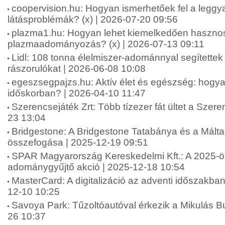
coopervision.hu: Hogyan ismerhetőek fel a leggy
látásproblémák? (x) | 2026-07-20 09:56
plazma1.hu: Hogyan lehet kiemelkedően haszno
plazmaadományozás? (x) | 2026-07-13 09:11
Lidl: 108 tonna élelmiszer-adománnyal segítettek
rászorulókat | 2026-06-08 10:08
egeszsegpajzs.hu: Aktív élet és egészség: hogya
időskorban? | 2026-04-10 11:47
Szerencsejáték Zrt: Több tízezer fát ültet a Szere
23 13:04
Bridgestone: A Bridgestone Tatabánya és a Máltai
összefogása | 2025-12-19 09:51
SPAR Magyarország Kereskedelmi Kft.: A 2025-ö
adománygyűjtő akció | 2025-12-18 10:54
MasterCard: A digitalizáció az adventi időszakba
12-10 10:25
Savoya Park: Tűzoltóautóval érkezik a Mikulás B
26 10:37