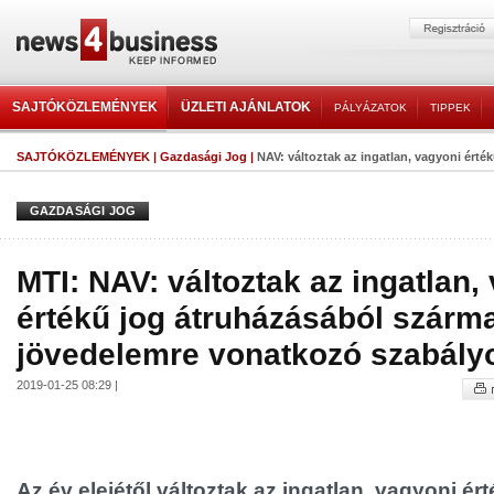
SAJTÓKÖZLEMÉNYEK
ÜZLETI AJÁNLATOK
PÁLYÁZATOK
TIPPEK
SAJTÓKÖZLEMÉNYEK
|
Gazdasági Jog
|
NAV: változtak az ingatlan, vagyoni érték
GAZDASÁGI JOG
MTI: NAV: változtak az ingatlan,
értékű jog átruházásából szárm
jövedelemre vonatkozó szabály
2019-01-25 08:29 |
Az év elejétől változtak az ingatlan, vagyoni ér