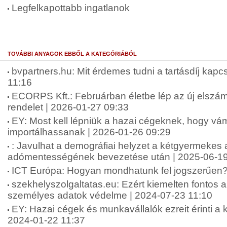
Legfelkapottabb ingatlanok
TOVÁBBI ANYAGOK EBBŐL A KATEGÓRIÁBÓL
bvpartners.hu: Mit érdemes tudni a tartásdíj kap
11:16
ECORPS Kft.: Februárban életbe lép az új elszám
rendelet | 2026-01-27 09:33
EY: Most kell lépniük a hazai cégeknek, hogy v
importálhassanak | 2026-01-26 09:29
: Javulhat a demográfiai helyzet a kétgyermekes
adómentességének bevezetése után | 2025-06-19
ICT Európa: Hogyan mondhatunk fel jogszerűen?
szekhelyszolgaltatas.eu: Ezért kiemelten fontos 
személyes adatok védelme | 2024-07-23 11:10
EY: Hazai cégek és munkavállalók ezreit érinti a k
2024-01-22 11:37