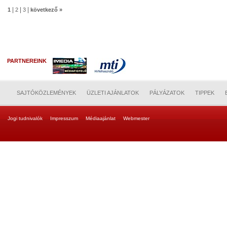
|
|
|
1
2
3
következő »
PARTNEREINK
SAJTÓKÖZLEMÉNYEK
ÜZLETI AJÁNLATOK
PÁLYÁZATOK
TIPPEK
Jogi tudnivalók
Impresszum
Médiaajánlat
Webmester