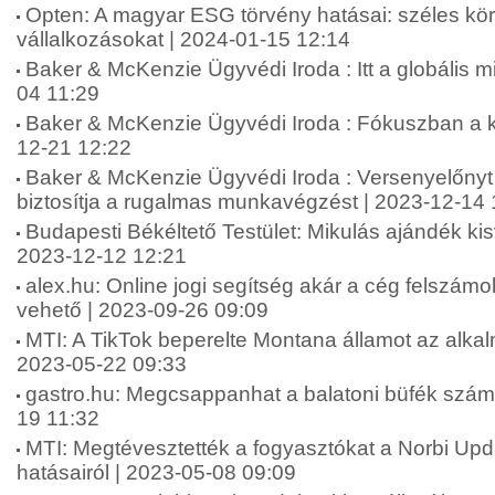
Opten: A magyar ESG törvény hatásai: széles körb
vállalkozásokat | 2024-01-15 12:14
Baker & McKenzie Ügyvédi Iroda : Itt a globális
04 11:29
Baker & McKenzie Ügyvédi Iroda : Fókuszban a k
12-21 12:22
Baker & McKenzie Ügyvédi Iroda : Versenyelőnyt 
biztosítja a rugalmas munkavégzést | 2023-12-14 
Budapesti Békéltető Testület: Mikulás ajándék kis
2023-12-12 12:21
alex.hu: Online jogi segítség akár a cég felszámo
vehető | 2023-09-26 09:09
MTI: A TikTok beperelte Montana államot az alkalm
2023-05-22 09:33
gastro.hu: Megcsappanhat a balatoni büfék száma 
19 11:32
MTI: Megtévesztették a fogyasztókat a Norbi Up
hatásairól | 2023-05-08 09:09