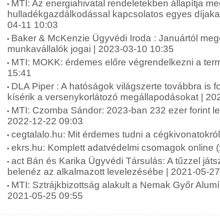
MTI: Az energiahivatal rendeletekben állapítja me
hulladékgazdálkodással kapcsolatos egyes díjakat
04-11 10:03
Baker & McKenzie Ügyvédi Iroda : Januártól meg
munkavállalók jogai | 2023-03-10 10:35
MTI: MOKK: érdemes előre végrendelkezni a term
15:41
DLA Piper : A hatóságok világszerte továbbra is f
kísérik a versenykorlátozó megállapodásokat | 20
MTI: Czomba Sándor: 2023-ban 232 ezer forint le
2022-12-22 09:03
cegtalalo.hu: Mit érdemes tudni a cégkivonatokró
ekrs.hu: Komplett adatvédelmi csomagok online (
act Bán és Karika Ügyvédi Társulás: A tűzzel játs
belenéz az alkalmazott levelezésébe | 2021-05-27
MTI: Sztrájkbizottság alakult a Nemak Győr Alumí
2021-05-25 09:55