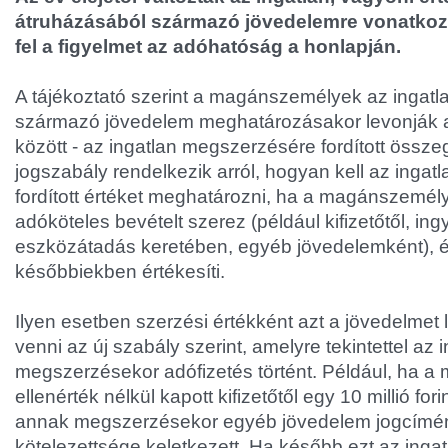
átruházásából származó jövedelemre vonatkozó
fel a figyelmet az adóhatóság a honlapján.
A tájékoztató szerint a magánszemélyek az ingatl
származó jövedelem meghatározásakor levonják a 
között - az ingatlan megszerzésére fordított összeg
jogszabály rendelkezik arról, hogyan kell az inga
fordított értéket meghatározni, ha a magánszemél
adóköteles bevételt szerez (például kifizetőtől, ing
eszközátadás keretében, egyéb jövedelemként), és
későbbiekben értékesíti.
Ilyen esetben szerzési értékként azt a jövedelmet 
venni az új szabály szerint, amelyre tekintettel az 
megszerzésekor adófizetés történt. Például, ha 
ellenérték nélkül kapott kifizetőtől egy 10 millió fori
annak megszerzésekor egyéb jövedelem jogcímén
kötelezettsége keletkezett. Ha később ezt az ingatl