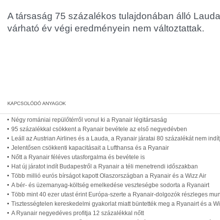
A társaság 75 százalékos tulajdonában álló Lauda
várható év végi eredményein nem változtattak.
Négy romániai repülőtérről vonul ki a Ryanair légitársaság
95 százalékkal csökkent a Ryanair bevétele az első negyedévben
Leáll az Austrian Airlines és a Lauda, a Ryanair járatai 80 százalékát nem indít
Jelentősen csökkenti kapacitásait a Lufthansa és a Ryanair
Nőtt a Ryanair féléves utasforgalma és bevétele is
Hat új járatot indít Budapestről a Ryanair a téli menetrendi időszakban
Több millió eurós bírságot kapott Olaszországban a Ryanair és a Wizz Air
A bér- és üzemanyag-költség emelkedése veszteségbe sodorta a Ryanairt
Több mint 40 ezer utast érint Európa-szerte a Ryanair-dolgozók részleges m
Tisztességtelen kereskedelmi gyakorlat miatt büntették meg a Ryanairt és a Wiz
A Ryanair negyedéves profitja 12 százalékkal nőtt