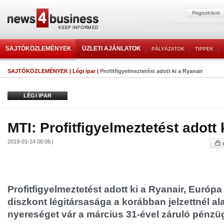
SAJTÓKÖZLEMÉNYEK
ÜZLETI AJÁNLATOK
PÁLYÁZATOK
TIPPEK
SAJTÓKÖZLEMÉNYEK
|
Légi ipar
|
Profitfigyelmeztetést adott ki a Ryanair
LÉGI IPAR
MTI: Profitfigyelmeztetést adott 
2019-01-24 08:06 |
Profitfigyelmeztetést adott ki a Ryanair, Euró
diszkont légitársasága a korábban jelzettnél a
nyereséget vár a március 31-ével záruló pénzüg