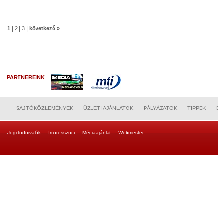
|
|
|
1
2
3
következő »
PARTNEREINK
SAJTÓKÖZLEMÉNYEK
ÜZLETI AJÁNLATOK
PÁLYÁZATOK
TIPPEK
Jogi tudnivalók
Impresszum
Médiaajánlat
Webmester