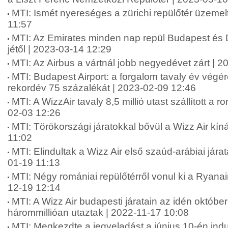
MTI: Ismét nyereséges a zürichi repülőtér üzemel
11:57
MTI: Az Emirates minden nap repül Budapest és D
jétől | 2023-03-14 12:29
MTI: Az Airbus a vártnál jobb negyedévet zárt | 
MTI: Budapest Airport: a forgalom tavaly év végér
rekordév 75 százalékát | 2023-02-09 12:46
MTI: A WizzAir tavaly 8,5 millió utast szállított a r
02-03 12:26
MTI: Törökországi járatokkal bővül a Wizz Air kín
11:02
MTI: Elindultak a Wizz Air első szaúd-arábiai jára
01-19 11:13
MTI: Négy romániai repülőtérről vonul ki a Ryanai
12-19 12:14
MTI: A Wizz Air budapesti járatain az idén októb
hárommillióan utaztak | 2022-11-17 10:08
MTI: Megkezdte a jegyeladást a június 10-én ind