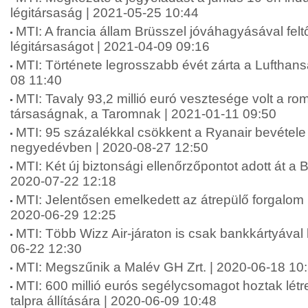
légitársaság | 2021-05-25 10:44
MTI: A francia állam Brüsszel jóváhagyásával feltő
légitársaságot | 2021-04-09 09:16
MTI: Története legrosszabb évét zárta a Lufthans
08 11:40
MTI: Tavaly 93,2 millió euró vesztesége volt a rom
társaságnak, a Taromnak | 2021-01-11 09:50
MTI: 95 százalékkal csökkent a Ryanair bevétele
negyedévben | 2020-08-27 12:50
MTI: Két új biztonsági ellenőrzőpontot adott át a B
2020-07-22 12:18
MTI: Jelentősen emelkedett az átrepülő forgalom 
2020-06-29 12:25
MTI: Több Wizz Air-járaton is csak bankkártyával l
06-22 12:30
MTI: Megszűnik a Malév GH Zrt. | 2020-06-18 10
MTI: 600 millió eurós segélycsomagot hoztak létre
talpra állítására | 2020-06-09 10:48