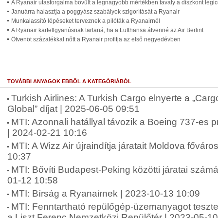
A Ryanair utasforgalma bővült a legnagyobb mértékben tavaly a diszkont légic
Januárra halasztja a poggyász szabályok szigorítását a Ryanair
Munkalassító lépéseket terveznek a pilóták a Ryanairnél
A Ryanair kartellgyanúsnak tartaná, ha a Lufthansa átvenné az Air Berlint
Ötvenöt százalékkal nőtt a Ryanair profitja az első negyedévben
TOVÁBBI ANYAGOK EBBŐL A KATEGÓRIÁBÓL
Turkish Airlines: A Turkish Cargo elnyerte a „Cargo
Global” díjat | 2025-06-05 09:51
MTI: Azonnali hatállyal távozik a Boeing 737-es 
| 2024-02-21 10:16
MTI: A Wizz Air újraindítja járatait Moldova fővár
10:37
MTI: Bővíti Budapest-Peking közötti járatai számá
01-12 10:58
MTI: Bírság a Ryanairnek | 2023-10-13 10:09
MTI: Fenntartható repülőgép-üzemanyagot tesztel
a Liszt Ferenc Nemzetközi Repülőtér | 2023-05-10