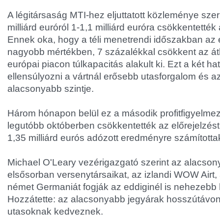
A légitársaság MTI-hez eljuttatott közleménye szeri
milliárd euróról 1-1,1 milliárd euróra csökkentették
Ennek oka, hogy a téli menetrendi időszakban az 
nagyobb mértékben, 7 százalékkal csökkent az át
európai piacon túlkapacitás alakult ki. Ezt a két h
ellensúlyozni a vártnál erősebb utasforgalom és 
alacsonyabb szintje.
Három hónapon belül ez a második profitfigyelmezt
legutóbb októberben csökkentették az előrejelzés
1,35 milliárd eurós adózott eredményre számította
Michael O'Leary vezérigazgató szerint az alacson
elsősorban versenytársaikat, az izlandi WOW Airt, a
német Germaniát fogják az eddiginél is nehezebb 
Hozzátette: az alacsonyabb jegyárak hosszútávon
utasoknak kedveznek.