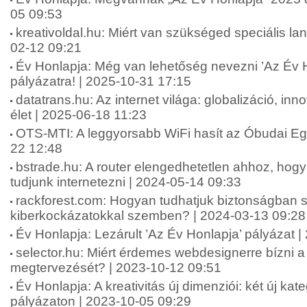
05 09:53
kreativoldal.hu: Miért van szükséged speciális lan
02-12 09:21
Év Honlapja: Még van lehetőség nevezni ’Az Év 
pályázatra! | 2025-10-31 17:15
datatrans.hu: Az internet világa: globalizáció, in
élet | 2025-06-18 11:23
OTS-MTI: A leggyorsabb WiFi hasít az Óbudai E
22 12:48
bstrade.hu: A router elengedhetetlen ahhoz, ho
tudjunk internetezni | 2024-05-14 09:33
rackforest.com: Hogyan tudhatjuk biztonságban 
kiberkockázatokkal szemben? | 2024-03-13 09:28
Év Honlapja: Lezárult ’Az Év Honlapja’ pályázat 
selector.hu: Miért érdemes webdesignerre bízni 
megtervezését? | 2023-10-12 09:51
Év Honlapja: A kreativitás új dimenziói: két új kat
pályázaton | 2023-10-05 09:29