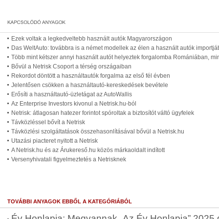
Ezek voltak a legkedveltebb használt autók Magyarországon
Das WeltAuto: továbbra is a német modellek az élen a használt autók importj
Több mint kétszer annyi használt autót helyeztek forgalomba Romániában, mint
Bővül a Netrisk Csoport a térség országaiban
Rekordot döntött a használtautók forgalma az első fél évben
Jelentősen csökken a használtautó-kereskedések bevétele
Erősíti a használtautó-üzletágat az AutoWallis
Az Enterprise Investors kivonul a Netrisk.hu-ból
Netrisk: átlagosan hatezer forintot spóroltak a biztosítót váltó ügyfelek
Távközléssel bővít a Netrisk
Távközlési szolgáltatások összehasonlításával bővül a Netrisk.hu
Utazási piacteret nyitott a Netrisk
A Netrisk.hu és az Árukereső.hu közös márkaoldalt indított
Versenyhivatali figyelmeztetés a Netrisknek
TOVÁBBI ANYAGOK EBBŐL A KATEGÓRIÁBÓL
Év Honlapja: Megvannak „Az Év Honlapja” 2025 díj