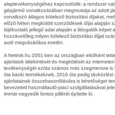
alaptevékenységéhez kapcsolódik: a rendszer val
gépjármű vonatkozásában megmutatja az adott jár
vonatkozó átlagos kötelező biztosítási díjakat, mel
előző héten megkötött szerződések díjai alapján s
tájékoztató jellegű adat alapján a látogatók képet 
hozzávetőleg milyen kötelező biztosítási díjjal sz
autó megvásárlása esetén.
A Netrisk.hu 2001-ben az országban elsőként tette 
ajánlatok áttekintését és megkötését az internete
tevékenységét azóta számos más szegmensre is ki
óta banki termékeknek, 2016 óta pedig távközlési 
ajánlatainak összehasonlítására is lehetőséget ter
bevezetett használtautó-piaci szolgáltatásával je
immár negyedik fontos pillérét építette ki.