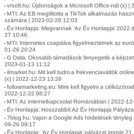
vrsoft.hu: Újdonságok a Microsoft Office-nál (x) 
MTI: Az EB megtiltotta a TikTok alkalmazás hasz
számára | 2023-02-28 12:03
Év Honlapja: Megvannak ‘Az Év Honlapja’ 2022 díj
27 10:46
MTI: Internetes csapdára figyelmeztetnek az eur
01-26 20:24
G Data: Okosabb támadások fenyegetik a képzetl
2023-01-13 11:12
ilmarket.hu: Mit kell tudni a frekvenciaváltók onl
(x) | 2022-12-23 13:28
followmarketing.eu: Mire kell figyelni a célközönsé
2022-12-22 08:27
MTI: Az internetkapcsolat Romániában | 2022-12
Év Honlapja: Hosszabbít Az Év Honlapja Pályáza
7blog.hu: Vajon a Google Ads hirdetések tényle
09-26 09:17
Év Honlapja: ’Az Év Honlapja’ pályázat immár 21.