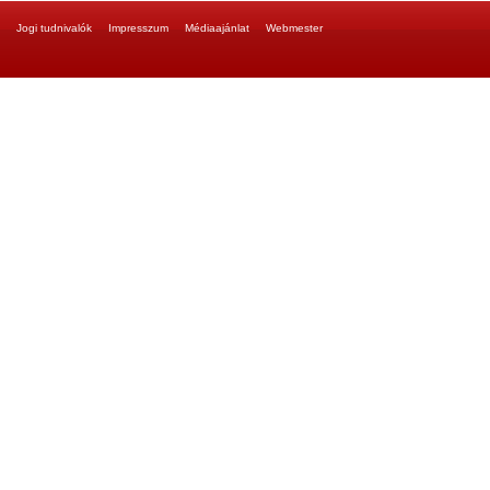
Jogi tudnivalók
Impresszum
Médiaajánlat
Webmester