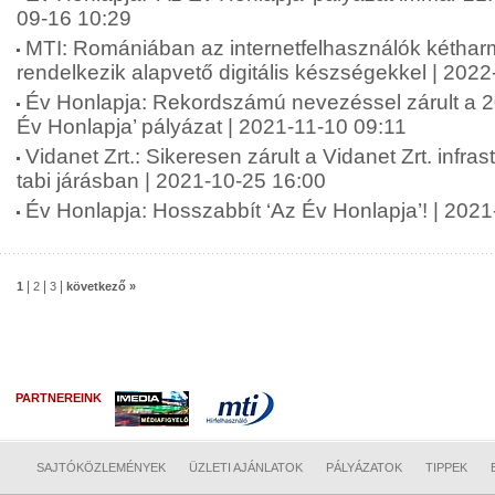
09-16 10:29
MTI: Romániában az internetfelhasználók kétha
rendelkezik alapvető digitális készségekkel | 202
Év Honlapja: Rekordszámú nevezéssel zárult a 20
Év Honlapja’ pályázat | 2021-11-10 09:11
Vidanet Zrt.: Sikeresen zárult a Vidanet Zrt. infras
tabi járásban | 2021-10-25 16:00
Év Honlapja: Hosszabbít ‘Az Év Honlapja’! | 202
|
|
|
1
2
3
következő »
PARTNEREINK
SAJTÓKÖZLEMÉNYEK
ÜZLETI AJÁNLATOK
PÁLYÁZATOK
TIPPEK