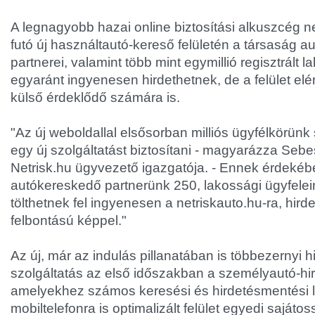
A legnagyobb hazai online biztosítási alkuszcég n
futó új használtautó-kereső felületén a társaság 
partnerei, valamint több mint egymillió regisztrált 
egyaránt ingyenesen hirdethetnek, de a felület el
külső érdeklődő számára is.
"Az új weboldallal elsősorban milliós ügyfélkörün
egy új szolgáltatást biztosítani - magyarázza Sebe
Netrisk.hu ügyvezető igazgatója. - Ennek érdeké
autókereskedő partnerünk 250, lakossági ügyfelein
tölthetnek fel ingyenesen a netriskauto.hu-ra, hir
felbontású képpel."
Az új, már az indulás pillanatában is többezernyi h
szolgáltatás az első időszakban a személyautó-hi
amelyekhez számos keresési és hirdetésmentési le
mobiltelefonra is optimalizált felület egyedi sajáto