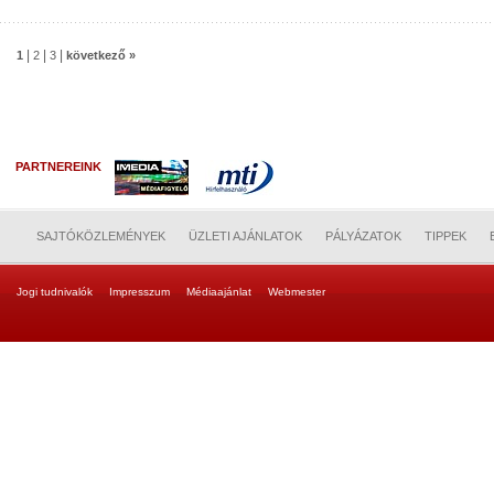
|
|
|
1
2
3
következő »
PARTNEREINK
SAJTÓKÖZLEMÉNYEK
ÜZLETI AJÁNLATOK
PÁLYÁZATOK
TIPPEK
Jogi tudnivalók
Impresszum
Médiaajánlat
Webmester