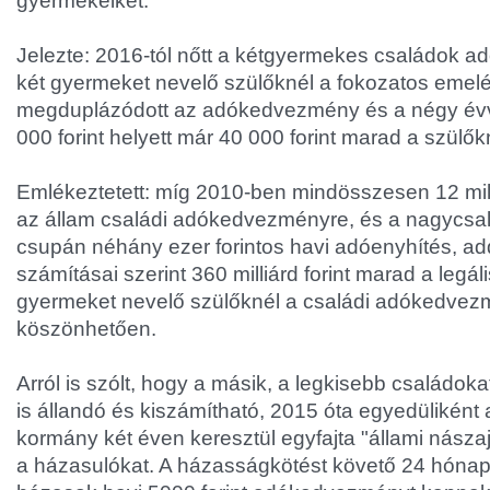
gyermekeiket.
Jelezte: 2016-tól nőtt a kétgyermekes családok 
két gyermeket nevelő szülőknél a fokozatos emel
megduplázódott az adókedvezmény és a négy évvel
000 forint helyett már 40 000 forint marad a szülők
Emlékeztetett: míg 2010-ben mindösszesen 12 milliár
az állam családi adókedvezményre, és a nagycsal
csupán néhány ezer forintos havi adóenyhítés, ad
számításai szerint 360 milliárd forint marad a legá
gyermeket nevelő szülőknél a családi adókedve
köszönhetően.
Arról is szólt, hogy a másik, a legkisebb családo
is állandó és kiszámítható, 2015 óta egyedüliként
kormány két éven keresztül egyfajta "állami nász
a házasulókat. A házasságkötést követő 24 hónapo