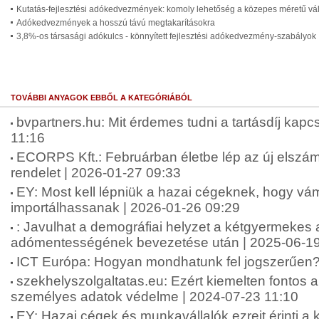
Kutatás-fejlesztési adókedvezmények: komoly lehetőség a közepes méretű vá
Adókedvezmények a hosszú távú megtakarításokra
3,8%-os társasági adókulcs - könnyített fejlesztési adókedvezmény-szabályok
TOVÁBBI ANYAGOK EBBŐL A KATEGÓRIÁBÓL
bvpartners.hu: Mit érdemes tudni a tartásdíj kap
11:16
ECORPS Kft.: Februárban életbe lép az új elszám
rendelet | 2026-01-27 09:33
EY: Most kell lépniük a hazai cégeknek, hogy v
importálhassanak | 2026-01-26 09:29
: Javulhat a demográfiai helyzet a kétgyermekes
adómentességének bevezetése után | 2025-06-19
ICT Európa: Hogyan mondhatunk fel jogszerűen?
szekhelyszolgaltatas.eu: Ezért kiemelten fontos 
személyes adatok védelme | 2024-07-23 11:10
EY: Hazai cégek és munkavállalók ezreit érinti a k