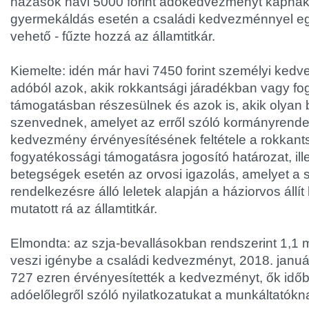
házasok havi 5000 forint adókedvezményt kapnak
gyermekáldás esetén a családi kedvezménnyel egy
vehető - fűzte hozzá az államtitkár.
Kiemelte: idén már havi 7450 forint személyi ked
adóból azok, akik rokkantsági járadékban vagy fo
támogatásban részesülnek és azok is, akik olyan
szenvednek, amelyet az erről szóló kormányrendele
kedvezmény érvényesítésének feltétele a rokkants
fogyatékossági támogatásra jogosító határozat, ille
betegségek esetén az orvosi igazolás, amelyet a 
rendelkezésre álló leletek alapján a háziorvos állít 
mutatott rá az államtitkár.
Elmondta: az szja-bevallásokban rendszerint 1,1 
veszi igénybe a családi kedvezményt, 2018. januá
727 ezren érvényesítették a kedvezményt, ők időb
adóelőlegről szóló nyilatkozatukat a munkáltatókn