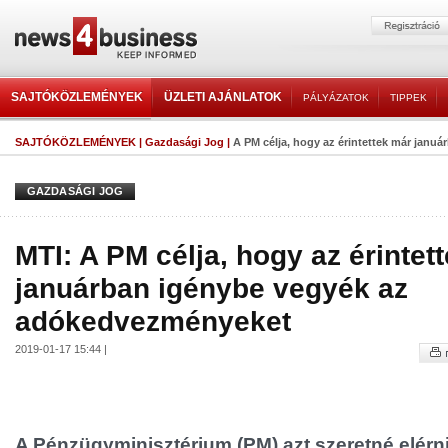
SAJTÓKÖZLEMÉNYEK
ÜZLETI AJÁNLATOK
PÁLYÁZATOK
TIPPEK
SAJTÓKÖZLEMÉNYEK
|
Gazdasági Jog
|
A PM célja, hogy az érintettek már januá
GAZDASÁGI JOG
MTI: A PM célja, hogy az érintet
januárban igénybe vegyék az
adókedvezményeket
2019-01-17 15:44 |
A Pénzügyminisztérium (PM) azt szeretné elérn