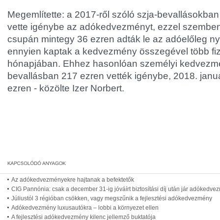
Megemlítette: a 2017-ről szóló szja-bevallásokba
vette igénybe az adókedvezményt, ezzel szemben
csupán mintegy 36 ezren adták le az adóelőleg nyi
ennyien kaptak a kedvezmény összegével több fiz
hónapjában. Ehhez hasonlóan személyi kedvezm
bevallásban 217 ezren vették igénybe, 2018. janu
ezren - közölte Izer Norbert.
Az adókedvezményekre hajtanak a befektetők
CIG Pannónia: csak a december 31-ig jóváírt biztosítási díj után jár adókedv
Júliustól 3 régióban csökken, vagy megszűnik a fejlesztési adókedvezmény
Adókedvezmény luxusautókra – lobbi a környezet ellen
A fejlesztési adókedvezmény kilenc jellemző buktatója