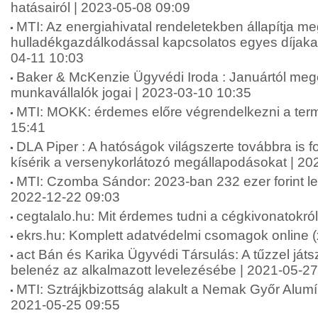
hatásairól | 2023-05-08 09:09
MTI: Az energiahivatal rendeletekben állapítja me
hulladékgazdálkodással kapcsolatos egyes díjakat
04-11 10:03
Baker & McKenzie Ügyvédi Iroda : Januártól meg
munkavállalók jogai | 2023-03-10 10:35
MTI: MOKK: érdemes előre végrendelkezni a term
15:41
DLA Piper : A hatóságok világszerte továbbra is f
kísérik a versenykorlátozó megállapodásokat | 20
MTI: Czomba Sándor: 2023-ban 232 ezer forint le
2022-12-22 09:03
cegtalalo.hu: Mit érdemes tudni a cégkivonatokró
ekrs.hu: Komplett adatvédelmi csomagok online (
act Bán és Karika Ügyvédi Társulás: A tűzzel játs
belenéz az alkalmazott levelezésébe | 2021-05-27
MTI: Sztrájkbizottság alakult a Nemak Győr Alumí
2021-05-25 09:55