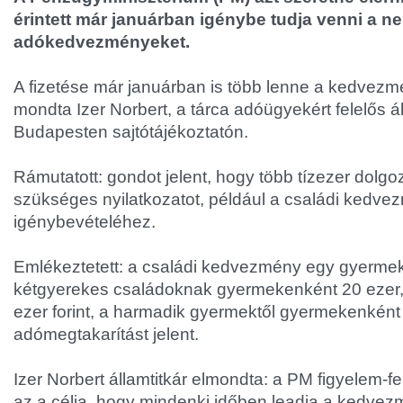
érintett már januárban igénybe tudja venni a ne
adókedvezményeket.
A fizetése már januárban is több lenne a kedvezm
mondta Izer Norbert, a tárca adóügyekért felelős ál
Budapesten sajtótájékoztatón.
Rámutatott: gondot jelent, hogy több tízezer dolgo
szükséges nyilatkozatot, például a családi kedve
igénybevételéhez.
Emlékeztetett: a családi kedvezmény egy gyermek u
kétgyerekes családoknak gyermekenként 20 ezer, 
ezer forint, a harmadik gyermektől gyermekenként 
adómegtakarítást jelent.
Izer Norbert államtitkár elmondta: a PM figyelem
az a célja, hogy mindenki időben leadja a kedve