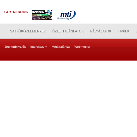
PARTNEREINK
SAJTÓKÖZLEMÉNYEK
ÜZLETI AJÁNLATOK
PÁLYÁZATOK
TIPPEK
Jogi tudnivalók
Impresszum
Médiaajánlat
Webmester