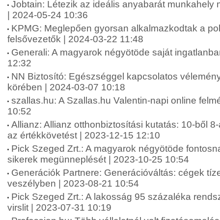
Jobtain: Létezik az ideális anyabarát munkahel
| 2024-05-24 10:36
KPMG: Meglepően gyorsan alkalmazkodtak a polik
felsővezetők | 2024-03-22 11:48
Generali: A magyarok négyötöde saját ingatlanba
12:32
NN Biztosító: Egészséggel kapcsolatos vélemén
körében | 2024-03-07 10:18
szallas.hu: A Szallas.hu Valentin-napi online fel
10:52
Allianz: Allianz otthonbiztosítási kutatás: 10-ből 8
az értékkövetést | 2023-12-15 12:10
Pick Szeged Zrt.: A magyarok négyötöde fontosna
sikerek megünneplését | 2023-10-25 10:54
Generációk Partnere: Generációváltás: cégek tíze
veszélyben | 2023-08-21 10:54
Pick Szeged Zrt.: A lakosság 95 százaléka rends
virslit | 2023-07-31 10:19