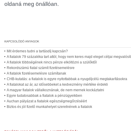
oldaná meg önállóan.
Mit érdemes tudni a tartásdíj kapcsán?
A fiatalok 79 százaléka tart attól, hogy nem keres majd eleget céljai megvalós
A fiatalok többségének nincs pénze elköltözni a szülőktől
Rekordszámú fiatal számít fizetésemelésre
A fiatalok fizetésemelésre számítanak
CHB-kutatás: a fiatalok is egyre nyitottabbak a nyugdíjcélú megtakarításokra
A fiatalokat az ár, az idősebbeket a kedvezmény mértéke érdekli
A magyar fiatalok vállalkoznának, de nem mernek kockáztatni
Egyre tudatosabbak a fiatalok a pénzügyeikben
Auchan pályázat a fiatalok egészségmegőrzéséért
Biztos és jól fizető munkahelyet szeretnének a fiatalok