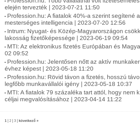
Profession.hu: Több vállalatnál volt fizetésemelé
elején tervezték | 2023-07-21 11:50
Profession.hu: A fiatalok 40%-a szerint segítené 
mesterséges intelligencia | 2023-07-20 12:56
Intrum: Nyugat- és Közép-Magyarországon csökk
lakosság fizetőképessége | 2023-06-19 09:54
MTI: Az elektronikus fizetés Európában és Magy
02 09:52
Profession.hu: Jelentősen nőtt az aktív munkake
évhez képest | 2023-05-18 11:20
Profession.hu: Rövid távon a fizetés, hosszú táv
legfőbb munkavállalói igény | 2023-05-18 10:37
MTI: A fiatalok 79 százaléka tart attól, hogy nem 
céljai megvalósításához | 2023-04-14 11:22
|
|
|
1
2
3
következő »