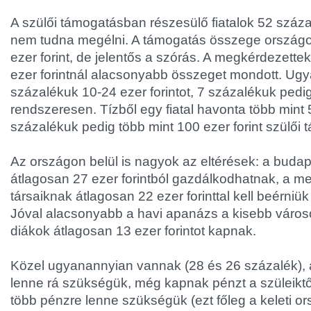
A szülői támogatásban részesülő fiatalok 52 száz
nem tudna megélni. A támogatás összege országo
ezer forint, de jelentős a szórás. A megkérdezettek
ezer forintnál alacsonyabb összeget mondott. Ug
százalékuk 10-24 ezer forintot, 7 százalékuk pedig
rendszeresen. Tízből egy fiatal havonta több mint 5
százalékuk pedig több mint 100 ezer forint szülői 
Az országon belül is nagyok az eltérések: a budape
átlagosan 27 ezer forintból gazdálkodhatnak, a 
társaiknak átlagosan 22 ezer forinttal kell beérni
Jóval alacsonyabb a havi apanázs a kisebb városo
diákok átlagosan 13 ezer forintot kapnak.
Közel ugyanannyian vannak (28 és 26 százalék), 
lenne rá szükségük, még kapnak pénzt a szüleiktő
több pénzre lenne szükségük (ezt főleg a keleti o