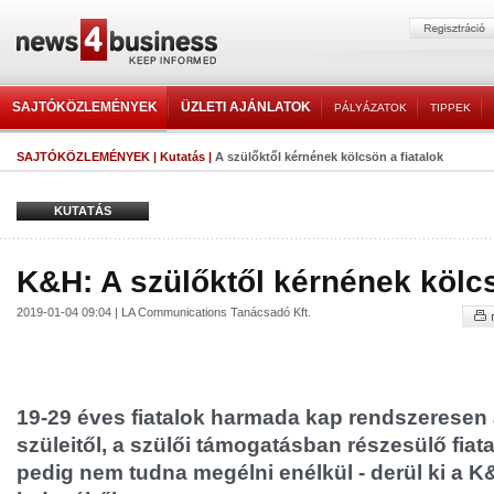
SAJTÓKÖZLEMÉNYEK
ÜZLETI AJÁNLATOK
PÁLYÁZATOK
TIPPEK
SAJTÓKÖZLEMÉNYEK
|
Kutatás
|
A szülőktől kérnének kölcsön a fiatalok
KUTATÁS
K&H: A szülőktől kérnének kölcs
2019-01-04 09:04 | LA Communications Tanácsadó Kft.
19-29 éves fiatalok harmada kap rendszeresen
szüleitől, a szülői támogatásban részesülő fiata
pedig nem tudna megélni enélkül - derül ki a K&