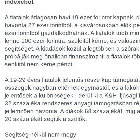
indexéből.
A fiatalok átlagosan havi 19 ezer forintot kapnak,
havonta 27 ezer forintból, a kisvárosokban élők 
ezer forintból gazdálkodhatnak. A fiatalok több min
lenne 100 ezer forintra, szüleitől kérne, és valósz
segítséget. A kiadások közül a legtöbben a szórak
próbálják meg önállóan finanszírozni: a fiatalok tö
senkitől nem kérne pénzt.
A 19-29 éves fiatalok jelentős része kap támogatás
összegek nagyban eltérnek egymástól, és a lakóhel
jelentősek a különbségek - derül ki a K&H ifjúsági 
32 százaléka rendszeres anyagi támogatásban rész
jellemzően havonta. A diákok 68 százalékát, míg
20 százalékát segítik a szülők.
Segítség nélkül nem megy