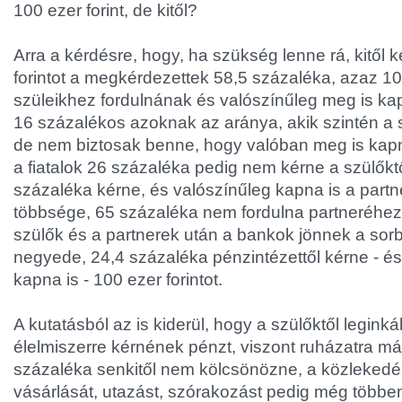
100 ezer forint, de kitől?
Arra a kérdésre, hogy, ha szükség lenne rá, kitől
forintot a megkérdezettek 58,5 százaléka, azaz 1
szüleikhez fordulnának és valószínűleg meg is ka
16 százalékos azoknak az aránya, akik szintén a 
de nem biztosak benne, hogy valóban meg is kapn
a fiatalok 26 százaléka pedig nem kérne a szülőktől
százaléka kérne, és valószínűleg kapna is a partner
többsége, 65 százaléka nem fordulna partneréhez 
szülők és a partnerek után a bankok jönnek a sorba
negyede, 24,4 százaléka pénzintézettől kérne - és
kapna is - 100 ezer forintot.
A kutatásból az is kiderül, hogy a szülőktől legink
élelmiszerre kérnének pénzt, viszont ruházatra már
százaléka senkitől nem kölcsönözne, a közlekedé
vásárlását, utazást, szórakozást pedig még többe