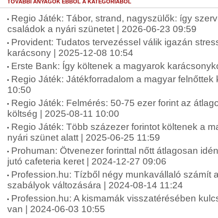
TOVÁBBI ANYAGOK EBBŐL A KATEGÓRIÁBÓL
Regio Játék: Tábor, strand, nagyszülők: így szer
családok a nyári szünetet | 2026-06-23 09:59
Provident: Tudatos tervezéssel válik igazán str
karácsony | 2025-12-08 10:54
Erste Bank: Így költenek a magyarok karácsonyko
Regio Játék: Játékforradalom a magyar felnőttek
10:50
Regio Játék: Felmérés: 50-75 ezer forint az átlag
költség | 2025-08-11 10:00
Regio Játék: Több százezer forintot költenek a 
nyári szünet alatt | 2025-06-25 11:59
Prohuman: Ötvenezer forinttal nőtt átlagosan idé
jutó cafeteria keret | 2024-12-27 09:06
Profession.hu: Tízből négy munkavállaló számít 
szabályok változására | 2024-08-14 11:24
Profession.hu: A kismamák visszatérésében kul
van | 2024-06-03 10:55