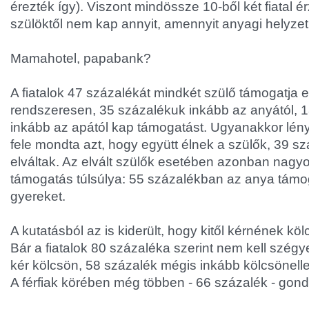
érezték így). Viszont mindössze 10-ből két fiatal é
szülöktől nem kap annyit, amennyit anyagi helyz
Mamahotel, papabank?
A fiatalok 47 százalékát mindkét szülő támogatja 
rendszeresen, 35 százalékuk inkább az anyától, 
inkább az apától kap támogatást. Ugyanakkor lény
fele mondta azt, hogy együtt élnek a szülők, 39 s
elváltak. Az elvált szülők esetében azonban nagy
támogatás túlsúlya: 55 százalékban az anya támo
gyereket.
A kutatásból az is kiderült, hogy kitől kérnének kö
Bár a fiatalok 80 százaléka szerint nem kell szégye
kér kölcsön, 58 százalék mégis inkább kölcsönell
A férfiak körében még többen - 66 százalék - gondo