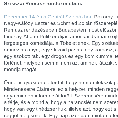
Szikszai Rémusz rendezésében.
December 14-én a Centrál Színházban
Pokorny Li
Nagy-Kálózy Eszter és Schmied Zoltán főszereplé
Rémusz rendezésében Budapesten most először l
Lindsay-Abaire Pulitzer-díjas amerikai drámaíró é
fergeteges komédiája, a Tökéletlenek. Egy szél
amnéziás anya, egy skizoid pasas, egy kamasz, aki
egy szökött rab, egy drogos és egy komikummal te
történet, melyben semmi nem az, aminek látszik, 
mondja magát.
Önnel is gyakran előfordul, hogy nem emlékszik 
Mindenesetre Claire-rel ez a helyzet: minden regg
agya minden információt törölt. Szerencsére mind
a férje, és elmondja, hogy a narancslét nem szereti
hogy van egy tinédzser fiuk, illetve azt, hogy ezt 
reggel megismétlik. Egy nap azonban, miután a fér