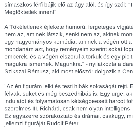
símaszkos férfi bújik elő az ágy alól, és így szól: 
Megföktetlek innen!"
A Tökéletlenek éjfekete humorú, fergeteges vígjá
nem az, aminek látszik, senki nem az, akinek mo
egy hagyományos komédia, aminek a végén ott a f
mondanám azt, hogy reményeim szerint sokat fogn
emberek, és a végén elszorul a torkuk és egy picit,
magukra ismernek. Magunkra." - nyilatkozta a dar
Szikszai Rémusz, aki most először dolgozik a Cen
"Az én figurám lelki és testi hibák sokaságát rejti.
félvak, süket és még beszédhibás is. Egy ürge, ak
indulatot és folyamatosan kétségbeesett harcot fo
szerelmes III. Richárd, csak nem olyan intelligens 
Ez egyszerre szórakoztató és drámai, csakúgy, mi
jellemzi figuráját Rudolf Péter.