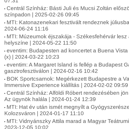
07:31
Centrál Színház: Básti Juli és Mucsi Zoltán elősz
színpadon | 2025-02-26 09:45
MTI: Katonazenekari fesztivált rendeznek július
2024-06-24 11:16
MTI: Múzeumok éjszakája - Székesfehérvár lesz 
helyszíne | 2024-05-22 11:50
eventim: Budapesten ad koncertet a Buena Vista 
(x) | 2024-03-22 10:23
eventim: A Margaret Island is fellép a Budapest G
gasztrofesztiválon | 2024-02-16 10:42
BOK Sportcsarnok: Megérkezett Budapestre a V
Immersive Experience kiállítás | 2024-02-02 09:59
Centrál Színház: Alföldi Róbert rendezésében jö
Az ügynök halála | 2024-01-24 12:39
MTI: Hat év után ismét megnyílt a Gyógyszerész
Kolozsváron | 2024-01-17 11:10
MTI: Vidnyánszky Attila marad a Magyar Teátrumi
2023-12-05 10:02