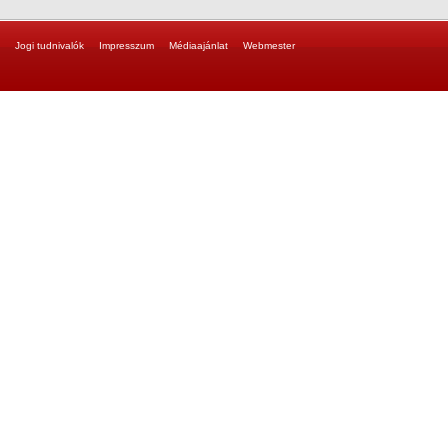
Jogi tudnivalók
Impresszum
Médiaajánlat
Webmester