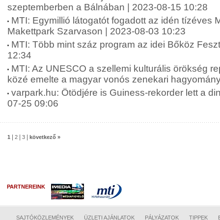
szeptemberben a Bálnában | 2023-08-15 10:28
MTI: Egymillió látogatót fogadott az idén tízéves
Makettpark Szarvason | 2023-08-03 10:23
MTI: Több mint száz program az idei Bőköz Feszt
12:34
MTI: Az UNESCO a szellemi kulturális örökség re
közé emelte a magyar vonós zenekari hagyományt
varpark.hu: Ötödjére is Guiness-rekorder lett a di
07-25 09:06
|
|
|
1
2
3
következő »
PARTNEREINK
SAJTÓKÖZLEMÉNYEK
ÜZLETI AJÁNLATOK
PÁLYÁZATOK
TIPPEK