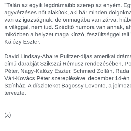
"Talán az egyik legdrámaibb szerep az enyém. Eg
agyvérzéses nőt alakítok, aki bár minden dolgokna
van az igazságnak, de önmagába van zárva, hiáb
a világgal, nem tud. Szédítő humora van annak, a
miközben a helyzet maga kínzó, feszültséggel teli.
Kálózy Eszter.
David Lindsay-Abaire Pulitzer-díjas amerikai drám
című darabját Szikszai Rémusz rendezésében, Pok
Péter, Nagy-Kálózy Eszter, Schmied Zoltán, Rada 
Vári-Kovács Péter szereplésével december 14-én 
Színház. A díszleteket Bagossy Levente, a jelmeze
tervezte.
(x)