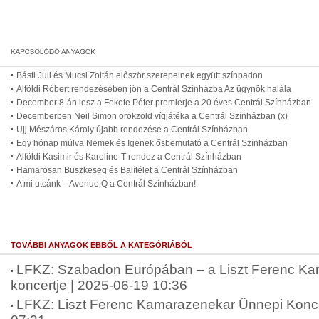
Básti Juli és Mucsi Zoltán először szerepelnek együtt színpadon
Alföldi Róbert rendezésében jön a Centrál Színházba Az ügynök halála
December 8-án lesz a Fekete Péter premierje a 20 éves Centrál Színházban
Decemberben Neil Simon örökzöld vígjátéka a Centrál Színházban (x)
Ujj Mészáros Károly újabb rendezése a Centrál Színházban
Egy hónap múlva Nemek és Igenek ősbemutató a Centrál Színházban
Alföldi Kasimir és Karoline-T rendez a Centrál Színházban
Hamarosan Büszkeseg és Balítélet a Centrál Színházban
A mi utcánk – Avenue Q a Centrál Színházban!
TOVÁBBI ANYAGOK EBBŐL A KATEGÓRIÁBÓL
LFKZ: Szabadon Európában – a Liszt Ferenc K
koncertje | 2025-06-19 10:36
LFKZ: Liszt Ferenc Kamarazenekar Ünnepi Konce