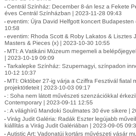
Centrál Színház: December 8-án lesz a Fekete Pé
éves Centrál Színházban | 2023-11-28 09:43
eventim: Újra David Helfgott koncert Budapesten 
10:58
eventim: Rhoda Scott & Roby Lakatos & Lisztes
Masters & Pieces (x) | 2023-10-30 10:55
MTI: A Vatikáni Múzeum megemeli a belépőjegyek 
| 2023-10-19 09:09
Tarkalepke Színház: Szupernagyi, színpadon innen
10-12 10:37
MTI: Október 27-ig várja a Cziffra Fesztivál fiata
projektötleteit | 2023-10-03 09:17
: Soha nem látott művészeti szenzációkkal érkez
Contemporary | 2023-09-11 12:55
: A világhírű Mandoki Soulmates 30 éve sikere | 
Virág Judit Galéria: Radák Eszter legújabb műveib
kiállítás a Virág Judit Galériában | 2023-09-05 09:
Autistic Art: Vadonatúj kortárs művészeti vásár m