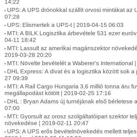
14:22
UPS: A UPS drónokkal szállít orvosi mintákat az
07:28
UPS: Elismertek a UPS-t | 2019-04-15 06:03
MTI: A BILK Logisztika árbevétele 531 ezer euróva
04-11 18:42
MTI: Lassult az amerikai magánszektor növeked
2019-03-28 20:20
MTI: Növelte bevételét a Waberer's International 
DHL Express: A divat és a logisztika között sok 
27 09:39
MTI: A Rail Cargo Hungaria 3,6 millió tonna áru fu
megállapodást kötött | 2019-02-25 17:16
DHL : Bryan Adams új turnéjának első bérletese 
07:00
MTI: Gyorsult az orosz szolgáltatóipari szektor t
növekedése | 2019-02-11 20:47
UPS: A UPS erős bevételnövekedés mellett teljes