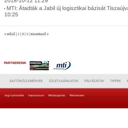
2018-10-12 11:29
MTI: Átadták a Jabil új logisztikai bázisát Tiszaú
10:25
|
|
|
|
« előző
2
3
4
következő »
PARTNEREINK
SAJTÓKÖZLEMÉNYEK
ÜZLETI AJÁNLATOK
PÁLYÁZATOK
TIPPEK
Jogi tudnivalók
Impresszum
Médiaajánlat
Webmester