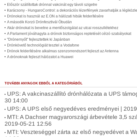
Először szállítottak drónnal vakcinát egy távoli szigetre
Karácsony - HungaroControl: a dekorációs lézerfények zavarhatják a légiközl
Drónokat is használ az E.ON a hálózati hibák felderítésére
A második Korzó Drónfesztivál Óbudán
Akár drónokat is bevetne a mentőszolgálat az utcai rosszullétekhez
A Parlament jóváhagyta a drónok biztonságos reptetését célzó szabályokat
"Drónernyőt" fejlesztettek ki Japánban
Drónkövető technológiát tesztel a Vodafone
Drónok felderítésére alkalmas szenzorrendszert fejleszt az Antenna
A drónoknak fejleszt hálózatot a Huawei
TOVÁBBI ANYAGOK EBBŐL A KATEGÓRIÁBÓL
UPS: A vakcinaszállító drónhálózata a UPS támo
30 14:00
UPS: A UPS első negyedéves eredményei | 2019
MTI: A Dachser magyarországi árbevétele 3,5 száz
2019-05-21 12:56
MTI: Veszteséggel zárta az első negyedévet a Wa