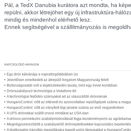
Pál, a TedX Danubia kurátora azt mondta, ha kép
repülni, akkor létrejöhet egy új infrastruktúra-hálóz
mindig és mindenhol elérhető lesz.
Ennek segítségével a szállítmányozás is megoldha
Egy drón kálváriája a napraforgótáblában (x)
Jelentősen emelkedett az átrepülő forgalom Magyarország felett
Biztonságosabb volt a légiközlekedés tavaly, mint egy évvel korábban
Drónszabályozó technológia a Vodafone-tól
A technológiai fejlődés szárnyakat ad az utasszállító drónoknak
HungaroControl: nőtt az eltévedt és azonosítatlan repülőgépek száma a magy
HungaroControl: nőtt az irányított légi járatok száma az első negyedévben
A UPS drónokkal szállít orvosi mintákat az USA-ban
A drónos permetezés szabálymódosítását fogja kezdeményezni az agrárkama
Megnégyszereződött a szabálysértő drónreptetésekkel kapcsolatos bejelenté
A légiforgalmi irányítás megújítására kapott uniós támogatást a HungaroContro