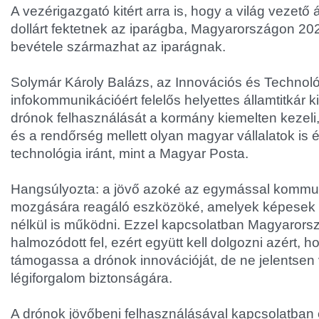
A vezérigazgató kitért arra is, hogy a világ vezető á
dollárt fektetnek az iparágba, Magyarországon 2025-
bevétele származhat az iparágnak.
Solymár Károly Balázs, az Innovációs és Technoló
infokommunikációért felelős helyettes államtitkár k
drónok felhasználását a kormány kiemelten kezeli
és a rendőrség mellett olyan magyar vállalatok is
technológia iránt, mint a Magyar Posta.
Hangsúlyozta: a jövő azoké az egymással kommu
mozgására reagáló eszközöké, amelyek képesek
nélkül is működni. Ezzel kapcsolatban Magyarorsz
halmozódott fel, ezért együtt kell dolgozni azért, 
támogassa a drónok innovációját, de ne jelentsen 
légiforgalom biztonságára.
A drónok jövőbeni felhasználásával kapcsolatban