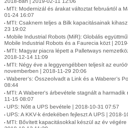
2018-ban | 2019-02-11 12:06
MTI: Modernizál és árakat változtat februártól a 
01-24 16:07
MTI: Csaknem teljes a Bilk kapacitásainak kihasz
23 19:02
Mobile Industrial Robots (MiR): Globális együttm
Mobile Industrial Robots és a Faurecia közt | 201
MTI: Magyar piacra lépett a Palletways nemzetköz
2018-12-14 11:09
MTI: Négy éve a leggyengébben teljesít az euró
novemberben | 2018-11-29 20:06
Waberer’s: Összeolvadt a Link és a Waberer’s Po
08:44
MTI: A Waberer's árbevétele stagnált a harmadik
11-15 08:07
UPS: Nőtt a UPS bevétele | 2018-10-31 07:57
UPS: A KKV-k érdekében fejleszt A UPS | 2018-1
MTI: Bővített kapacitásokkal készül az év végére