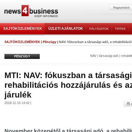
SAJTÓKÖZLEMÉNYEK
ÜZLETI AJÁNLATOK
PÁLYÁZATOK
TIPPEK
SAJTÓKÖZLEMÉNYEK
|
Pénzügy
|
NAV: fókuszban a társasági adó, a rehabilitációs
NAV
|
társasági adó
|
rehabil
PÉNZÜGY
MTI: NAV: fókuszban a társasági
rehabilitációs hozzájárulás és a
járulék
2018-11-15 14:42 |
November közepétől a társasági adó, a rehabili