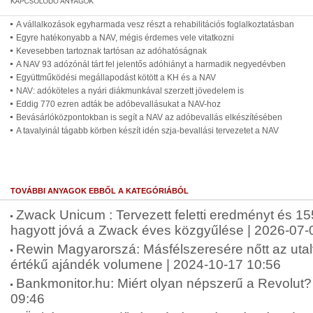
A vállalkozások egyharmada vesz részt a rehabilitációs foglalkoztatásban
Egyre hatékonyabb a NAV, mégis érdemes vele vitatkozni
Kevesebben tartoznak tartósan az adóhatóságnak
A NAV 93 adózónál tárt fel jelentős adóhiányt a harmadik negyedévben
Együttműködési megállapodást kötött a KH és a NAV
NAV: adóköteles a nyári diákmunkával szerzett jövedelem is
Eddig 770 ezren adták be adóbevallásukat a NAV-hoz
Bevásárlóközpontokban is segít a NAV az adóbevallás elkészítésében
A tavalyinál tágabb körben készít idén szja-bevallási tervezetet a NAV
TOVÁBBI ANYAGOK EBBŐL A KATEGÓRIÁBÓL
Zwack Unicum : Tervezett feletti eredményt és 155
hagyott jóvá a Zwack éves közgyűlése | 2026-07-
Rewin Magyarorszá: Másfélszeresére nőtt az uta
értékű ajándék volumene | 2024-10-17 10:56
Bankmonitor.hu: Miért olyan népszerű a Revolut? 
09:46