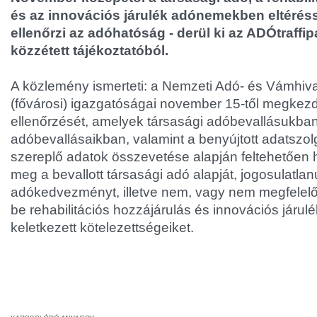
és az innovációs járulék adónemekben eltérés
ellenőrzi az adóhatóság - derül ki az ADÓtraffip
közzétett tájékoztatóból.
A közlemény ismerteti: a Nemzeti Adó- és Vámhiv
(fővárosi) igazgatóságai november 15-től megkez
ellenőrzését, amelyek társasági adóbevallásukba
adóbevallásaikban, valamint a benyújtott adatszo
szereplő adatok összevetése alapján feltehetően h
meg a bevallott társasági adó alapját, jogosulatlan
adókedvezményt, illetve nem, vagy nem megfelelő
be rehabilitációs hozzájárulás és innovációs jár
keletkezett kötelezettségeiket.