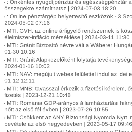
: Önkéntes nyugdíjpénztár és egészségpénztár 
összegekre számíthatsz | 2024-07-03 18:20
: Online pénztárgép helyettesítő eszközök - 3 Sz
2024-05-02 07:16
MTI: GVH: az online árfigyelő rendszernek is kö
élelmiszer-infláció mérséklése | 2024-03-11 11:30
MTI: Gránit Biztosító névre vált a Wáberer Hungári
01-30 10:16
MTI: Gránit Alapkezelőként folytatja tevékenységé
2024-01-16 10:02
MTI: NAV: megújult webes felülettel indul az idei
01-12 12:11
MTI: MNB: tavasszal érkezik a fizetési kérelem, 
fizetés | 2023-12-21 10:48
MTI: Románia GDP-arányos államháztartási hián
nőtt az első fél évben | 2023-07-26 10:55
MTI: Csökkent az ANY Biztonsági Nyomda Nyrt. 
bevétele az első negyedévben | 2023-05-17 09:4
MTI: Fióktelepet nyitott Magyarországon a China 