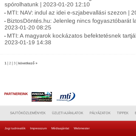
spórolhatunk | 2023-01-20 12:10
MTI: NAV: indul az idei e-szjabevallási szezon | 
BiztosDöntés.hu: Jelenleg nincs fogyasztóbarát l
2023-01-20 08:25
MTI: A magyarok kockázatos befektetésnek tartják 
2023-01-19 14:38
|
|
|
1
2
3
következő »
PARTNEREINK
SAJTÓKÖZLEMÉNYEK
ÜZLETI AJÁNLATOK
PÁLYÁZATOK
TIPPEK
Jogi tudnivalók
Impresszum
Médiaajánlat
Webmester