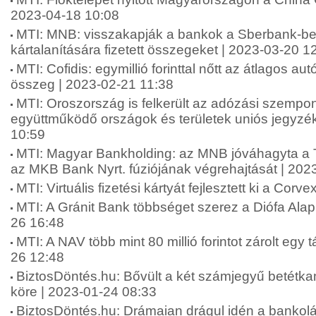
2023-04-18 10:08
MTI: MNB: visszakapják a bankok a Sberbank-be
kártalanítására fizetett összegeket | 2023-03-20 1
MTI: Cofidis: egymillió forinttal nőtt az átlagos au
összeg | 2023-02-21 11:38
MTI: Oroszország is felkerült az adózási szempo
együttműködő országok és területek uniós jegyzé
10:59
MTI: Magyar Bankholding: az MNB jóváhagyta a 
az MKB Bank Nyrt. fúziójának végrehajtását | 202
MTI: Virtuális fizetési kártyát fejlesztett ki a Cor
MTI: A Gránit Bank többséget szerez a Diófa Ala
26 16:48
MTI: A NAV több mint 80 millió forintot zárolt egy 
26 12:48
BiztosDöntés.hu: Bővült a két számjegyű betétka
köre | 2023-01-24 08:33
BiztosDöntés.hu: Drámaian drágul idén a bankolá