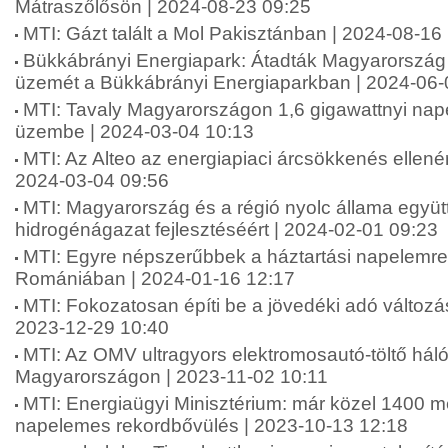
Mátraszőlősön | 2024-08-23 09:25
MTI: Gázt talált a Mol Pakisztánban | 2024-08-16
Bükkábrányi Energiapark: Átadták Magyarország 
üzemét a Bükkábrányi Energiaparkban | 2024-06-
MTI: Tavaly Magyarországon 1,6 gigawattnyi nap
üzembe | 2024-03-04 10:13
MTI: Az Alteo az energiapiaci árcsökkenés ellenére 
2024-03-04 09:56
MTI: Magyarország és a régió nyolc állama együ
hidrogénágazat fejlesztéséért | 2024-02-01 09:23
MTI: Egyre népszerűbbek a háztartási napelemr
Romániában | 2024-01-16 12:17
MTI: Fokozatosan építi be a jövedéki adó változá
2023-12-29 10:40
MTI: Az OMV ultragyors elektromosautó-töltő hálóz
Magyarországon | 2023-11-02 10:11
MTI: Energiaügyi Minisztérium: már közel 1400 m
napelemes rekordbővülés | 2023-10-13 12:18