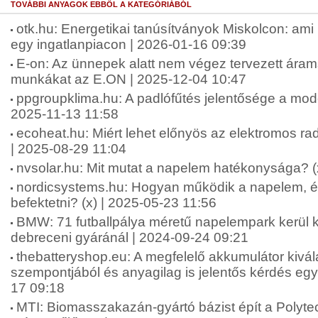
TOVÁBBI ANYAGOK EBBŐL A KATEGÓRIÁBÓL
otk.hu: Energetikai tanúsítványok Miskolcon: ami
egy ingatlanpiacon | 2026-01-16 09:39
E-on: Az ünnepek alatt nem végez tervezett árams
munkákat az E.ON | 2025-12-04 10:47
ppgroupklima.hu: A padlófűtés jelentősége a mode
2025-11-13 11:58
ecoheat.hu: Miért lehet előnyös az elektromos rad
| 2025-08-29 11:04
nvsolar.hu: Mit mutat a napelem hatékonysága? (
nordicsystems.hu: Hogyan működik a napelem, és
befektetni? (x) | 2025-05-23 11:56
BMW: 71 futballpálya méretű napelempark kerül 
debreceni gyáránál | 2024-09-24 09:21
thebatteryshop.eu: A megfelelő akkumulátor kivá
szempontjából és anyagilag is jelentős kérdés egys
17 09:18
MTI: Biomasszakazán-gyártó bázist épít a Polytec