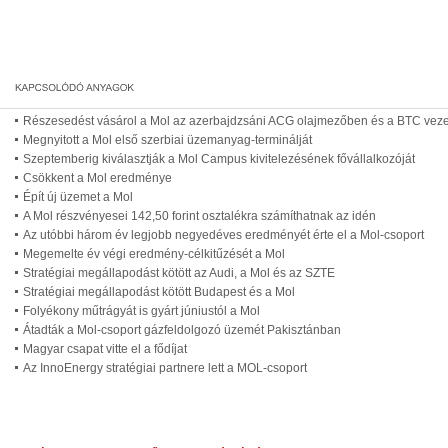
Részesedést vásárol a Mol az azerbajdzsáni ACG olajmezőben és a BTC vez
Megnyitott a Mol első szerbiai üzemanyag-terminálját
Szeptemberig kiválasztják a Mol Campus kivitelezésének fővállalkozóját
Csökkent a Mol eredménye
Épít új üzemet a Mol
A Mol részvényesei 142,50 forint osztalékra számíthatnak az idén
Az utóbbi három év legjobb negyedéves eredményét érte el a Mol-csoport
Megemelte év végi eredmény-célkitűzését a Mol
Stratégiai megállapodást kötött az Audi, a Mol és az SZTE
Stratégiai megállapodást kötött Budapest és a Mol
Folyékony műtrágyát is gyárt júniustól a Mol
Átadták a Mol-csoport gázfeldolgozó üzemét Pakisztánban
Magyar csapat vitte el a fődíjat
Az InnoEnergy stratégiai partnere lett a MOL-csoport