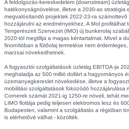
A feldolgozás-kereskedelem (downstream) üzletág
hatékonyságnövelése, illetve a 2030-as stratégia
megvalósítandó projektek 2022-23-ra számottevő
hozzájárulni az eredményekhez. A Mol profitálhat
Tengerészeti Szervezet (IMO) új bunkerolaj szabá
2020-tól megtiltja a magas kéntartalmat. Mivel a d
finomítóban a fűtőolaj termelése nem érdemleges,
marzsai növekedhetnek.
A fogyasztói szolgáltatások üzletág EBITDA-ja 20
meghaladja az 500 millió dollárt a hagyományos és
üzemanyagkereslet növekedése, illetve a fogyasz
mobilitási szolgáltatások fokozódó hozzájárulása m
Cornerek számát 2021-ig 1250-re növeli, tehát m
LIMO flottája pedig teljesen elektromos lesz és 6
Budapesten, valamint a szolgáltatás a régióban to
is elérhetővé válhat - közölték.