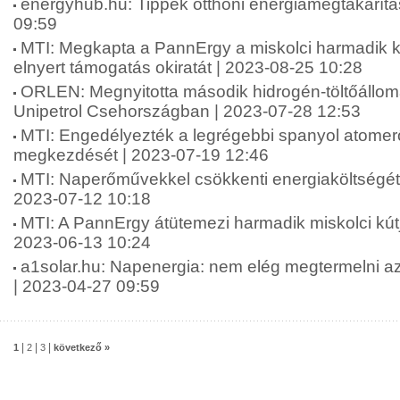
energyhub.hu: Tippek otthoni energiamegtakarítá
09:59
MTI: Megkapta a PannErgy a miskolci harmadik k
elnyert támogatás okiratát | 2023-08-25 10:28
ORLEN: Megnyitotta második hidrogén-töltőáll
Unipetrol Csehországban | 2023-07-28 12:53
MTI: Engedélyezték a legrégebbi spanyol atome
megkezdését | 2023-07-19 12:46
MTI: Naperőművekkel csökkenti energiaköltségét ö
2023-07-12 10:18
MTI: A PannErgy átütemezi harmadik miskolci kútj
2023-06-13 10:24
a1solar.hu: Napenergia: nem elég megtermelni az á
| 2023-04-27 09:59
|
|
|
1
2
3
következő »