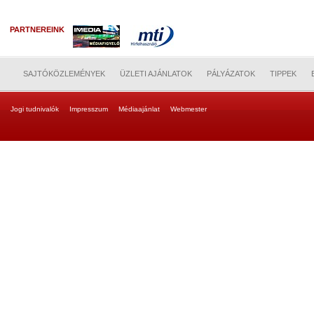
PARTNEREINK
SAJTÓKÖZLEMÉNYEK
ÜZLETI AJÁNLATOK
PÁLYÁZATOK
TIPPEK
Jogi tudnivalók
Impresszum
Médiaajánlat
Webmester