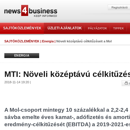
SAJTÓKÖZLEMÉNYEK
ÜZLETI AJÁNLATOK
PÁLYÁZATOK
TIPPEK
SAJTÓKÖZLEMÉNYEK
|
Energia
|
Növeli középtávú célkitűzéseit a Mol
ENERGIA
MTI: Növeli középtávú célkitűzés
2018-11-14 19:20 |
A Mol-csoport mintegy 10 százalékkal a 2,2-2,4 
sávba emelte éves kamat-, adófizetés és amortiz
eredmény-célkitűzését (EBITDA) a 2019-2021-e