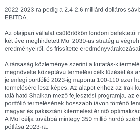
2022-2023-ra pedig a 2,4-2,6 milliárd dolláros sá
EBITDA.
Az olajipari vállalat csütörtökön londoni befektető
két éve meghirdetett Mol 2030-as stratégia végreh
eredményeiről, és frissítette eredményvárakozásai
A társaság közleménye szerint a kutatás-kitermelé
megnövelte középtávú termelési célkitűzését és ar
jelenlegi portfólió 2023-ig naponta 100-110 ezer 
termelésére lesz képes. Az alapot ehhez az Irak ku
található Shaikan mező fejlesztési programja, az e
portfólió termelésének hosszabb távon történő fen
magyar és pakisztáni kitermelést érintő optimaliz
A Mol célja továbbá mintegy 350 millió hordó szén
pótlása 2023-ra.