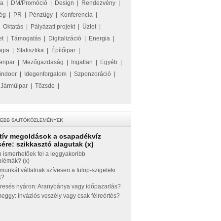
ka
|
DM/Promóció
|
Design
|
Rendezvény
|
ég
|
PR
|
Pénzügy
|
Konferencia
|
|
Oktatás
|
Pályázati projekt
|
Üzlet
|
et
|
Támogatás
|
Digitalizáció
|
Energia
|
ógia
|
Statisztika
|
Építőipar
|
eripar
|
Mezőgazdaság
|
Ingatlan
|
Egyéb
|
indoor
|
Idegenforgalom
|
Szponzoráció
|
|
Járműipar
|
Tőzsde
|
tív megoldások a csapadékvíz
ére: szikkasztó alagutak (x)
 ismerhetőek fel a leggyakoribb
blémák? (x)
munkát vállalnak szívesen a fülöp-szigeteki
k?
eresés nyáron: Aranybánya vagy időpazarlás?
ggy: inváziós veszély vagy csak félreértés?