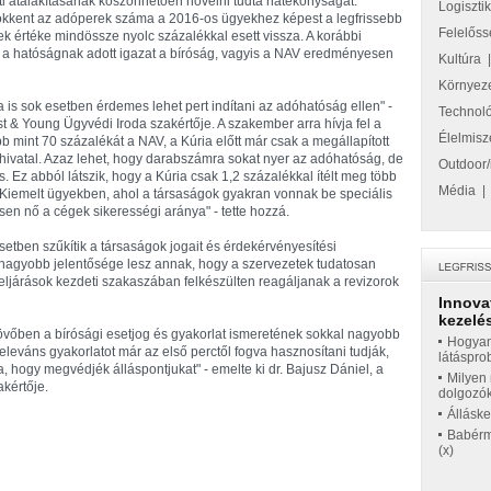
i átalakításának köszönhetően növelni tudta hatékonyságát.
Logiszti
sökkent az adóperek száma a 2016-os ügyekhez képest a legfrissebb
Felelőss
 értéke mindössze nyolc százalékkal esett vissza. A korábbi
a hatóságnak adott igazat a bíróság, vagyis a NAV eredményesen
Kultúra
Környez
 is sok esetben érdemes lehet pert indítani az adóhatóság ellen" -
Technol
t & Young Ügyvédi Iroda szakértője. A szakember arra hívja fel a
Élelmisz
b mint 70 százalékát a NAV, a Kúria előtt már csak a megállapított
 hivatal. Azaz lehet, hogy darabszámra sokat nyer az adóhatóság, de
Outdoor/
 Ez abból látszik, hogy a Kúria csak 1,2 százalékkal ítélt meg több
Média
. "Kiemelt ügyekben, ahol a társaságok gyakran vonnak be speciális
ősen nő a cégek sikerességi aránya" - tette hozzá.
setben szűkítik a társaságok jogait és érdekérvényesítési
agyobb jelentősége lesz annak, hogy a szervezetek tudatosan
 eljárások kezdeti szakaszában felkészülten reagáljanak a revizorok
Innova
kezelés
jövőben a bírósági esetjog és gyakorlat ismeretének sokkal nagyobb
Hogyan
eleváns gyakorlatot már az első perctől fogva hasznosítani tudják,
látáspro
hogy megvédjék álláspontjukat" - emelte ki dr. Bajusz Dániel, a
Milyen 
kértője.
dolgozó
Állásk
Babérme
(x)