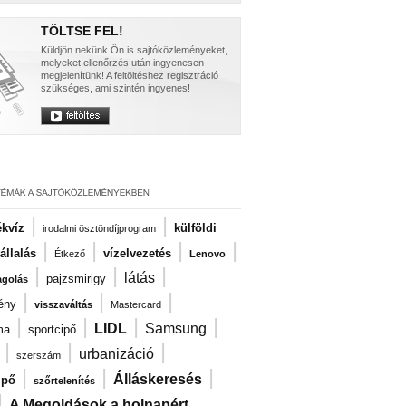
TÖLTSE FEL!
Küldjön nekünk Ön is sajtóközleményeket,
melyeket ellenőrzés után ingyenesen
megjelenítünk! A feltöltéshez regisztráció
szükséges, ami szintén ingyenes!
|
|
kvíz
külföldi
irodalmi ösztöndíjprogram
|
|
|
|
llalás
vízelvezetés
Étkező
Lenovo
|
|
|
látás
pajzsmirigy
agolás
|
|
|
ény
visszaváltás
Mastercard
|
|
|
|
LIDL
Samsung
ma
sportcipő
|
|
|
urbanizáció
szerszám
|
|
|
Álláskeresés
ipő
szőrtelenítés
|
A Megoldások a holnapért