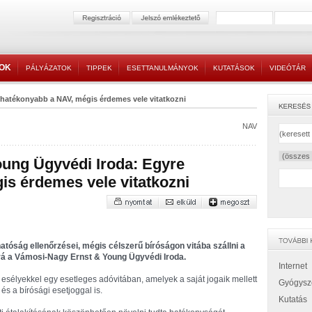
TOK
PÁLYÁZATOK
TIPPEK
ESETTANULMÁNYOK
KUTATÁSOK
VIDEÓTÁR
 hatékonyabb a NAV, mégis érdemes vele vitatkozni
NAV
ung Ügyvédi Iroda: Egyre
s érdemes vele vitatkozni
óság ellenőrzései, mégis célszerű bíróságon vitába szállni a
rá a Vámosi-Nagy Ernst & Young Ügyvédi Iroda.
Internet
ó esélyekkel egy esetleges adóvitában, amelyek a saját jogaik mellett
Gyógysz
és a bírósági esetjoggal is.
Kutatás