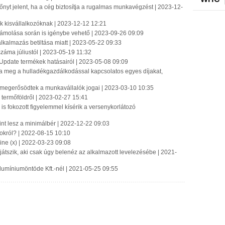
nyt jelent, ha a cég biztosítja a rugalmas munkavégzést | 2023-12-
ék kisvállalkozóknak | 2023-12-12 12:21
számolása során is igénybe vehető | 2023-09-26 09:09
lkalmazás betiltása miatt | 2023-05-22 09:33
záma júliustól | 2023-05-19 11:32
 Update termékek hatásairól | 2023-05-08 09:09
tja meg a hulladékgazdálkodással kapcsolatos egyes díjakat,
 megerősödtek a munkavállalók jogai | 2023-03-10 10:35
termőföldről | 2023-02-27 15:41
is fokozott figyelemmel kísérik a versenykorlátozó
nt lesz a minimálbér | 2022-12-22 09:03
tokról? | 2022-08-15 10:10
ne (x) | 2022-03-23 09:08
 játszik, aki csak úgy belenéz az alkalmazott levelezésébe | 2021-
Alumíniumöntöde Kft.-nél | 2021-05-25 09:55