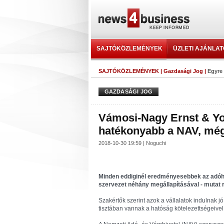
SAJTÓKÖZLEMÉNYEK
ÜZLETI AJÁNLA
SAJTÓKÖZLEMÉNYEK
|
Gazdasági Jog
|
Egyre
GAZDASÁGI JOG
Vámosi-Nagy Ernst & Yo
hatékonyabb a NAV, mégi
2018-10-30 19:59 | Noguchi
Minden eddiginél eredményesebbek az adóhat
szervezet néhány megállapításával - mutat 
Szakértők szerint azok a vállalatok indulnak j
tisztában vannak a hatóság kötelezettségeivel 