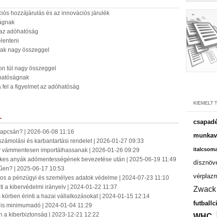
ciós hozzájárulás és az innovációs járulék
ságnak
 az adóhatóság
elenteni
nak nagy összeggel
n túl nagy összeggel
óhatóságnak
 fel a figyelmet az adóhatóság
L
csapadé
 kapcsán? | 2026-06-08 11:16
munkavá
számolási és karbantartási rendelet | 2026-01-27 09:33
italcsom
gy vámmentesen importálhassanak | 2026-01-26 09:29
mekes anyák adómentességének bevezetése után | 2025-06-19 11:49
dísznöv
űen? | 2025-06-17 10:53
vérplaz
ntos a pénzügyi és személyes adatok védelme | 2024-07-23 11:10
ti a kibervédelmi irányelv | 2024-01-22 11:37
Zwack
körben érinti a hazai vállalkozásokat | 2024-01-15 12:14
futballc
ális minimumadó | 2024-01-04 11:29
 a kiberbiztonság | 2023-12-21 12:22
WHC