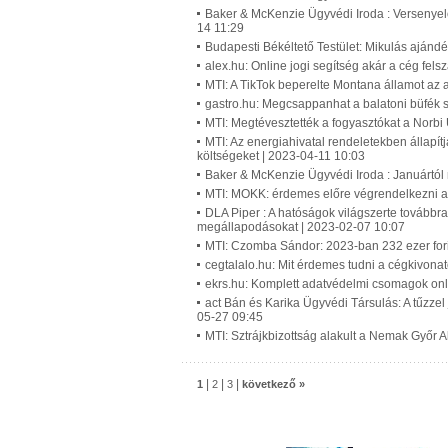
Baker & McKenzie Ügyvédi Iroda : Versenyelő
14 11:29
Budapesti Békéltető Testület: Mikulás ajánd
alex.hu: Online jogi segítség akár a cég fel
MTI: A TikTok beperelte Montana államot az a
gastro.hu: Megcsappanhat a balatoni büfék s
MTI: Megtévesztették a fogyasztókat a Norbi
MTI: Az energiahivatal rendeletekben állapí
költségeket | 2023-04-11 10:03
Baker & McKenzie Ügyvédi Iroda : Januártól
MTI: MOKK: érdemes előre végrendelkezni a 
DLA Piper : A hatóságok világszerte továbbra 
megállapodásokat | 2023-02-07 10:07
MTI: Czomba Sándor: 2023-ban 232 ezer fori
cegtalalo.hu: Mit érdemes tudni a cégkivona
ekrs.hu: Komplett adatvédelmi csomagok onli
act Bán és Karika Ügyvédi Társulás: A tűzzel
05-27 09:45
MTI: Sztrájkbizottság alakult a Nemak Győr 
|
|
|
1
2
3
következő »