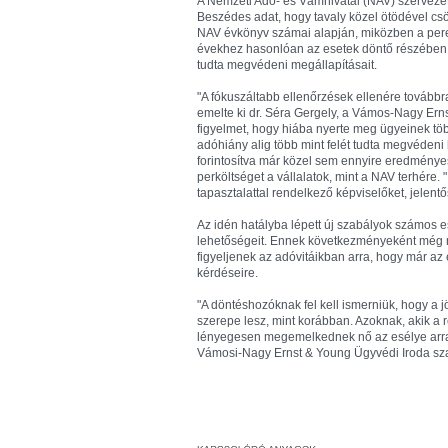
A Nemzeti Adó- és Vámhivatal (NAV) szervezet
Beszédes adat, hogy tavaly közel ötödével c
NAV évkönyv számai alapján, miközben a perek
évekhez hasonlóan az esetek döntő részében 
tudta megvédeni megállapításait.
"A fókuszáltabb ellenőrzések ellenére továbbra
emelte ki dr. Séra Gergely, a Vámos-Nagy Erns
figyelmet, hogy hiába nyerte meg ügyeinek töb
adóhiány alig több mint felét tudta megvédeni
forintosítva már közel sem ennyire eredményes.
perköltséget a vállalatok, mint a NAV terhére
tapasztalattal rendelkező képviselőket, jelent
Az idén hatályba lépett új szabályok számos e
lehetőségeit. Ennek következményeként még n
figyeljenek az adóvitáikban arra, hogy már az
kérdéseire.
"A döntéshozóknak fel kell ismerniük, hogy a 
szerepe lesz, mint korábban. Azoknak, akik a r
lényegesen megemelkednek nő az esélye arra, 
Vámosi-Nagy Ernst & Young Ügyvédi Iroda sza