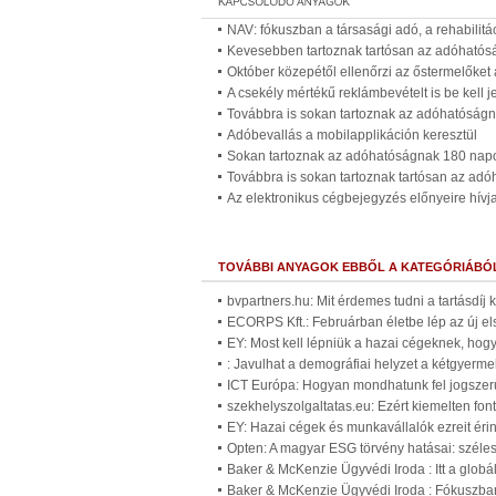
NAV: fókuszban a társasági adó, a rehabilitá
Kevesebben tartoznak tartósan az adóható
Október közepétől ellenőrzi az őstermelőket
A csekély mértékű reklámbevételt is be kell j
Továbbra is sokan tartoznak az adóhatóság
Adóbevallás a mobilapplikáción keresztül
Sokan tartoznak az adóhatóságnak 180 napo
Továbbra is sokan tartoznak tartósan az ad
Az elektronikus cégbejegyzés előnyeire hívja
TOVÁBBI ANYAGOK EBBŐL A KATEGÓRIÁBÓ
bvpartners.hu: Mit érdemes tudni a tartásdíj
ECORPS Kft.: Februárban életbe lép az új el
EY: Most kell lépniük a hazai cégeknek, ho
: Javulhat a demográfiai helyzet a kétgyer
ICT Európa: Hogyan mondhatunk fel jogszer
szekhelyszolgaltatas.eu: Ezért kiemelten fo
EY: Hazai cégek és munkavállalók ezreit érin
Opten: A magyar ESG törvény hatásai: széles 
Baker & McKenzie Ügyvédi Iroda : Itt a glob
Baker & McKenzie Ügyvédi Iroda : Fókuszban