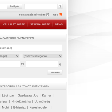
VÁLLALATI HÍREK
SZAKMAI HÍREK
NEWS
-tól
-ig
|
Légi ipar
|
Gazdasági Jog
|
Karrier
|
eripar
|
Hirdető/márka
|
Ügynökség
|
|
Mobil
|
E-biznisz
|
Kereskedelem
|