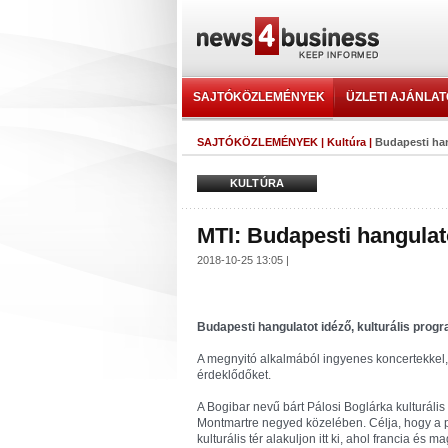
SAJTÓKÖZLEMÉNYEK
ÜZLETI AJÁNLA
SAJTÓKÖZLEMÉNYEK
|
Kultúra
|
Budapesti han
KULTÚRA
MTI: Budapesti hangulato
2018-10-25 13:05 |
Budapesti hangulatot idéző, kulturális prog
A megnyitó alkalmából ingyenes koncertekkel, 
érdeklődőket.
A Bogibar nevű bárt Pálosi Boglárka kulturális
Montmartre negyed közelében. Célja, hogy a pá
kulturális tér alakuljon itt ki, ahol francia é