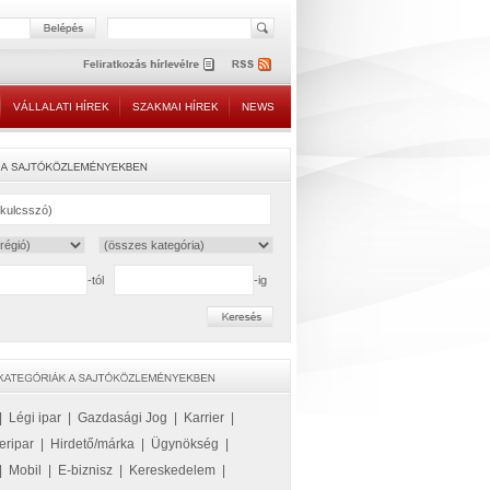
VÁLLALATI HÍREK
SZAKMAI HÍREK
NEWS
-tól
-ig
|
Légi ipar
|
Gazdasági Jog
|
Karrier
|
eripar
|
Hirdető/márka
|
Ügynökség
|
|
Mobil
|
E-biznisz
|
Kereskedelem
|