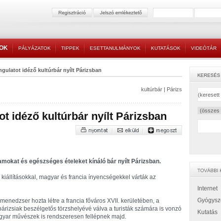
TOK
PÁLYÁZATOK
TIPPEK
ESETTANULMÁNYOK
KUTATÁSOK
VIDEÓTÁR
gulatot idéző kultúrbár nyílt Párizsban
kultúrbár
|
Párizs
t idéző kultúrbár nyílt Párizsban
ramokat és egészséges ételeket kínáló bár nyílt Párizsban.
kiállításokkal, magyar és francia ínyencségekkel várták az
Internet
Gyógysz
 menedzser hozta létre a francia főváros XVII. kerületében, a
rizsiak beszélgetős törzshelyévé válva a turisták számára is vonzó
Kutatás
s magyar művészek is rendszeresen fellépnek majd.