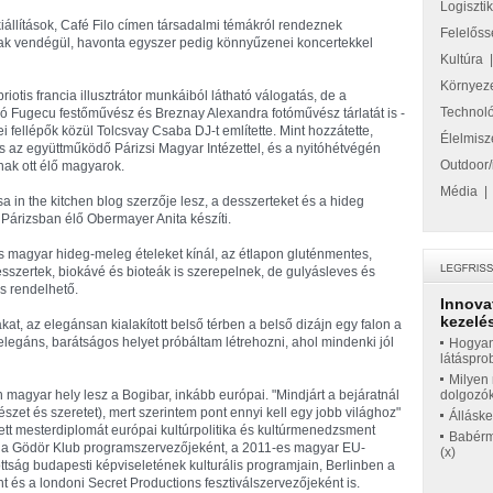
Logiszti
iállítások, Café Filo címen társadalmi témákról rendeznek
Felelőss
nak vendégül, havonta egyszer pedig könnyűzenei koncertekkel
Kultúra
Környez
tis francia illusztrátor munkáiból látható válogatás, de a
Technol
ó Fugecu festőművész és Breznay Alexandra fotóművész tárlatát is -
 fellépők közül Tolcsvay Csaba DJ-t említette. Mint hozzátette,
Élelmisz
s az együttműködő Párizsi Magyar Intézettel, és a nyitóhétvégén
Outdoor/
nak ott élő magyarok.
Média
 in the kitchen blog szerzője lesz, a desszerteket és a hideg
 Párizsban élő Obermayer Anita készíti.
a és magyar hideg-meleg ételeket kínál, az étlapon gluténmentes,
sszertek, biokávé és bioteák is szerepelnek, de gulyásleves és
is rendelhető.
Innova
kezelés
t, az elegánsan kialakított belső térben a belső dizájn egy falon a
elegáns, barátságos helyet próbáltam létrehozni, ahol mindenki jól
Hogyan
látáspro
Milyen 
n magyar hely lesz a Bogibar, inkább európai. "Mindjárt a bejáratnál
dolgozó
észet és szeretet), mert szerintem pont ennyi kell egy jobb világhoz"
Állásk
ett mesterdiplomát európai kultúrpolitika és kultúrmenedzsment
Babérme
an, a Gödör Klub programszervezőjeként, a 2011-es magyar EU-
(x)
tság budapesti képviseletének kulturális programjain, Berlinben a
s a londoni Secret Productions fesztiválszervezőjeként is.