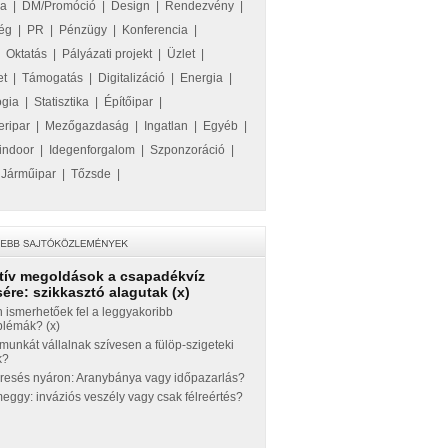
ka
|
DM/Promóció
|
Design
|
Rendezvény
|
ég
|
PR
|
Pénzügy
|
Konferencia
|
|
Oktatás
|
Pályázati projekt
|
Üzlet
|
et
|
Támogatás
|
Digitalizáció
|
Energia
|
ógia
|
Statisztika
|
Építőipar
|
eripar
|
Mezőgazdaság
|
Ingatlan
|
Egyéb
|
indoor
|
Idegenforgalom
|
Szponzoráció
|
|
Járműipar
|
Tőzsde
|
tív megoldások a csapadékvíz
ére: szikkasztó alagutak (x)
 ismerhetőek fel a leggyakoribb
blémák? (x)
munkát vállalnak szívesen a fülöp-szigeteki
k?
eresés nyáron: Aranybánya vagy időpazarlás?
ggy: inváziós veszély vagy csak félreértés?