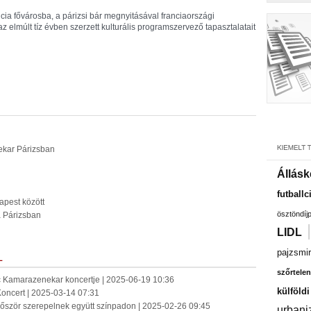
ncia fővárosba, a párizsi bár megnyitásával franciaországi
z elmúlt tíz évben szerzett kulturális programszervező tapasztalatait
nekar Párizsban
Állásk
futballc
apest között
ösztöndíj
a Párizsban
LIDL
pajzsmir
L
szőrtelen
 Kamarazenekar koncertje | 2025-06-19 10:36
külföld
oncert | 2025-03-14 07:31
először szerepelnek együtt színpadon | 2025-02-26 09:45
urbani