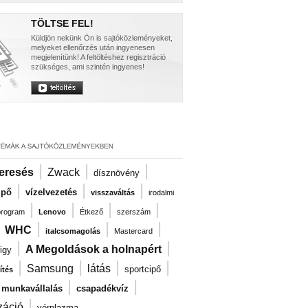
TÖLTSE FEL!
Küldjön nekünk Ön is sajtóközleményeket,
melyeket ellenőrzés után ingyenesen
megjelenítünk! A feltöltéshez regisztráció
szükséges, ami szintén ingyenes!
|
|
|
eresés
Zwack
dísznövény
|
|
|
ipő
vízelvezetés
visszaváltás
irodalmi
|
|
|
|
program
Lenovo
Étkező
szerszám
|
|
|
|
WHC
italcsomagolás
Mastercard
|
|
A Megoldások a holnapért
igy
|
|
|
|
Samsung
látás
sportcipő
ítés
|
|
i munkavállalás
csapadékvíz
|
záció
vérplazma