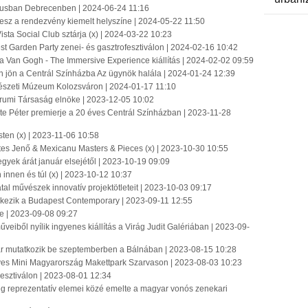
úliusban Debrecenben | 2024-06-24 11:16
esz a rendezvény kiemelt helyszíne | 2024-05-22 11:50
sta Social Club sztárja (x) | 2024-03-22 10:23
est Garden Party zenei- és gasztrofesztiválon | 2024-02-16 10:42
 Van Gogh - The Immersive Experience kiállítás | 2024-02-02 09:59
n jön a Centrál Színházba Az ügynök halála | 2024-01-24 12:39
részeti Múzeum Kolozsváron | 2024-01-17 11:10
trumi Társaság elnöke | 2023-12-05 10:02
te Péter premierje a 20 éves Centrál Színházban | 2023-11-28
sten (x) | 2023-11-06 10:58
tes Jenő & Mexicanu Masters & Pieces (x) | 2023-10-30 10:55
yek árát január elsejétől | 2023-10-19 09:09
innen és túl (x) | 2023-10-12 10:37
iatal művészek innovatív projektötleteit | 2023-10-03 09:17
érkezik a Budapest Contemporary | 2023-09-11 12:55
re | 2023-09-08 09:27
veiből nyílik ingyenes kiállítás a Virág Judit Galériában | 2023-09-
ásár mutatkozik be szeptemberben a Bálnában | 2023-08-15 10:28
ízéves Mini Magyarország Makettpark Szarvason | 2023-08-03 10:23
esztiválon | 2023-08-01 12:34
ég reprezentatív elemei közé emelte a magyar vonós zenekari