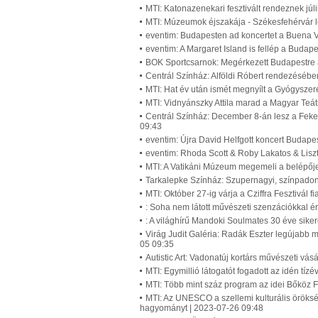
MTI: Katonazenekari fesztivált rendeznek j
MTI: Múzeumok éjszakája - Székesfehérvár l
eventim: Budapesten ad koncertet a Buena Vi
eventim: A Margaret Island is fellép a Budap
BOK Sportcsarnok: Megérkezett Budapestre a
Centrál Színház: Alföldi Róbert rendezésébe
MTI: Hat év után ismét megnyílt a Gyógysze
MTI: Vidnyánszky Attila marad a Magyar Teá
Centrál Színház: December 8-án lesz a Feke
09:43
eventim: Újra David Helfgott koncert Budape
eventim: Rhoda Scott & Roby Lakatos & Lisz
MTI: A Vatikáni Múzeum megemeli a belépőjeg
Tarkalepke Színház: Szupernagyi, színpadon 
MTI: Október 27-ig várja a Cziffra Fesztivál f
: Soha nem látott művészeti szenzációkkal 
: A világhírű Mandoki Soulmates 30 éve sike
Virág Judit Galéria: Radák Eszter legújabb mű
05 09:35
Autistic Art: Vadonatúj kortárs művészeti v
MTI: Egymillió látogatót fogadott az idén t
MTI: Több mint száz program az idei Bőköz F
MTI: Az UNESCO a szellemi kulturális öröks
hagyományt | 2023-07-26 09:48