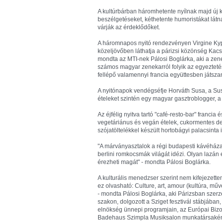
A kultúrbárban háromhetente nyílnak majd új k
beszélgetéseket, kéthetente humoristákat lát
várják az érdeklődőket.
A háromnapos nyitó rendezvényen Virgine Kyprio
közeljövőben láthatja a párizsi közönség Kacs
mondta az MTI-nek Pálosi Boglárka, aki a zenei
számos magyar zenekarról folyik az egyezteté
fellépő valamennyi francia együttesben játsza
A nyitónapok vendégséfje Horváth Susa, a Susa
ételeket szintén egy magyar gasztroblogger, a
Az éjfélig nyitva tartó "café-resto-bar" franci
vegetáriánus és vegán ételek, cukormentes de
szójatöltelékkel készült hortobágyi palacsinta 
"A márványasztalok a régi budapesti kávéházaka
berlini romkocsmák világát idézi. Olyan lazán 
érezheti magát" - mondta Pálosi Boglárka.
A kulturális menedzser szerint nem kifejezette
ez olvasható: Culture, art, amour (kultúra, műv
- mondta Pálosi Boglárka, aki Párizsban szerz
szakon, dolgozott a Sziget fesztivál stábjáb
elnökség ünnepi programjain, az Európai Bizot
Badehaus Szimpla Musiksalon munkatársaként é