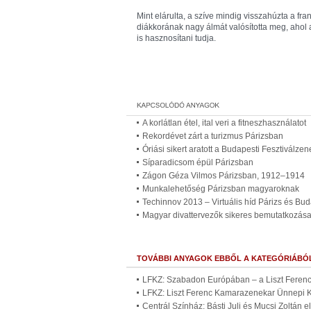
Mint elárulta, a szíve mindig visszahúzta a fra
diákkorának nagy álmát valósította meg, ahol a
is hasznosítani tudja.
A korlátlan étel, ital veri a fitneszhasználatot
Rekordévet zárt a turizmus Párizsban
Óriási sikert aratott a Budapesti Fesztiválze
Síparadicsom épül Párizsban
Zágon Géza Vilmos Párizsban, 1912–1914
Munkalehetőség Párizsban magyaroknak
Techinnov 2013 – Virtuális híd Párizs és Bud
Magyar divattervezők sikeres bemutatkozás
TOVÁBBI ANYAGOK EBBŐL A KATEGÓRIÁBÓ
LFKZ: Szabadon Európában – a Liszt Ferenc
LFKZ: Liszt Ferenc Kamarazenekar Ünnepi K
Centrál Színház: Básti Juli és Mucsi Zoltán 