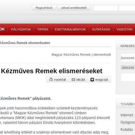
TOK
PÁLYÁZATOK
TIPPEK
ESETTANULMÁNYOK
KUTATÁSOK
VIDEÓTÁR
 Kézműves Remek elismeréseket
Magyar Kézműves Remek
|
elismerések
r Kézműves Remek elismeréseket
 Kézműves Remek" pályázatot.
aik jobb hasznosítása érdekében született kezdeményezés
alkotói a "Magyar Kézműves Remek" elismerő címben
Internet
rkamara (MKIK) által meghirdetett pályázatra 123 pályamű érkezett
Gyógysz
n, valamint három pályázó Elnöki Aranyérem kitüntetésben.
Kutatás
ti lehetőség értékét a szakmai elismeréssel való díjazás adja meg,