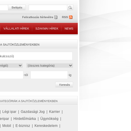
VÁLLALATI HÍREK
SZAKMAI HÍREK
NEWS
-tól
-ig
|
Légi ipar
|
Gazdasági Jog
|
Karrier
|
eripar
|
Hirdető/márka
|
Ügynökség
|
|
Mobil
|
E-biznisz
|
Kereskedelem
|