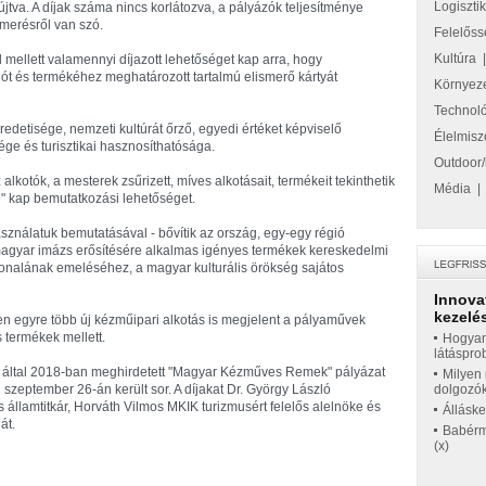
Logiszti
újtva. A díjak száma nincs korlátozva, a pályázók teljesítménye
smerésről van szó.
Felelőss
Kultúra
ellett valamennyi díjazott lehetőséget kap arra, hogy
 és termékéhez meghatározott tartalmú elismerő kártyát
Környez
Technol
detisége, nemzeti kultúrát őrző, egyedi értéket képviselő
Élelmisz
ge és turisztikai hasznosíthatósága.
Outdoor/
alkotók, a mesterek zsűrizett, míves alkotásait, termékeit tekinthetik
Média
" kap bemutatkozási lehetőséget.
asználatuk bemutatásával - bővítik az ország, egy-egy régió
a magyar imázs erősítésére alkalmas igényes termékek kereskedelmi
onalának emeléséhez, a magyar kulturális örökség sajátos
Innova
kezelés
en egyre több új kézműipari alkotás is megjelent a pályaművek
termékek mellett.
Hogyan
látáspro
 által 2018-ban meghirdetett "Magyar Kézműves Remek" pályázat
Milyen 
zeptember 26-án került sor. A díjakat Dr. György László
dolgozó
 államtitkár, Horváth Vilmos MKIK turizmusért felelős alelnöke és
Állásk
át.
Babérme
(x)