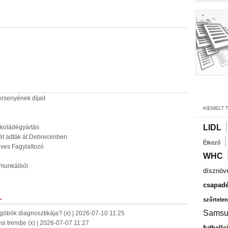
ersenyének díjait
LIDL
okoládégyártás
ét adták át Debrecenben
Étkező
űves Fagylaltozó
WHC
amunkáiból
dísznöv
csapadé
L
szőrtelen
Samsu
-göbök diagnosztikája? (x) | 2026-07-10 11:25
ési trendje (x) | 2026-07-07 11:27
futballc