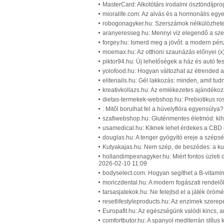
MasterCard: Alkotótárs irodalmi ösztöndíjpr
mioralife.com: Az alvás és a hormonális egy
robogonagyker.hu: Szerszámok nélkülözhetet
aranyeresseg.hu: Mennyi víz elegendő a sze
forgey.hu: Ismerd meg a jövőt: a modern pénz
moemax.hu: Az otthoni szaunázás előnyei (x
piktor94.hu: Új lehetőségek a ház és autó fes
yolofood.hu: Hogyan változhat az étrended 
elitenails.hu: Gél lakkozás: minden, amit tudn
kreativkollazs.hu: Az emlékezetes ajándékozá
dietas-termekek-webshop.hu: Prebiotikus rost
: Mitől borulhat fel a hüvelyflóra egyensúlya
szafiwebshop.hu: Gluténmentes életmód: kih
usamedical.hu: Kiknek lehet érdekes a CBD o
douglas.hu: A tenger gyógyító ereje a széps
Kutyakajas.hu: Nem szép, de beszédes: a kut
hollandimpexnagyker.hu: Miért fontos üzleti 
2026-02-10 11:09
bodyselect.com: Hogyan segíthet a B-vitami
moriczdental.hu: A modern fogászati rendel
tarsasjatekok.hu: Ne felejtsd el a játék örömé
resetlifestyleproducts.hu: Az enzimek szerep
Europafit.hu: Az egészségünk valódi kincs, am
comfortbutor.hu: A spanyol mediterrán stílus