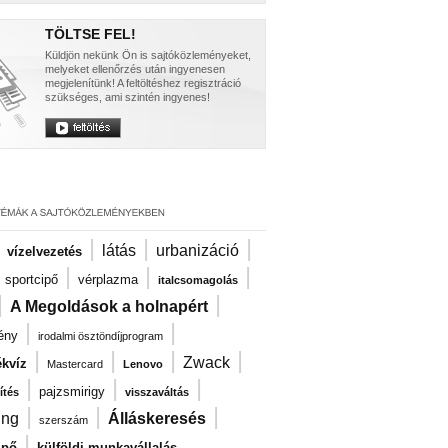
TÖLTSE FEL!
Küldjön nekünk Ön is sajtóközleményeket,
melyeket ellenőrzés után ingyenesen
megjelenítünk! A feltöltéshez regisztráció
szükséges, ami szintén ingyenes!
|
|
|
|
látás
urbanizáció
vízelvezetés
|
|
|
|
sportcipő
vérplazma
italcsomagolás
|
|
A Megoldások a holnapért
|
|
ény
irodalmi ösztöndíjprogram
|
|
|
|
Zwack
kvíz
Mastercard
Lenovo
|
|
|
pajzsmirigy
ítés
visszaváltás
|
|
|
ng
Álláskeresés
szerszám
|
ipő
külföldi munkavállalás