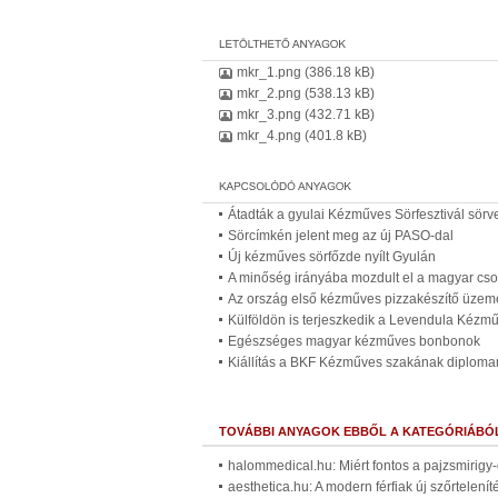
mkr_1.png
(386.18 kB)
mkr_2.png
(538.13 kB)
mkr_3.png
(432.71 kB)
mkr_4.png
(401.8 kB)
Átadták a gyulai Kézműves Sörfesztivál sörv
Sörcímkén jelent meg az új PASO-dal
Új kézműves sörfőzde nyílt Gyulán
A minőség irányába mozdult el a magyar cs
Az ország első kézműves pizzakészítő üzem
Külföldön is terjeszkedik a Levendula Kézm
Egészséges magyar kézműves bonbonok
Kiállítás a BKF Kézműves szakának diplom
TOVÁBBI ANYAGOK EBBŐL A KATEGÓRIÁBÓ
halommedical.hu: Miért fontos a pajzsmirigy
aesthetica.hu: A modern férfiak új szőrtelenít