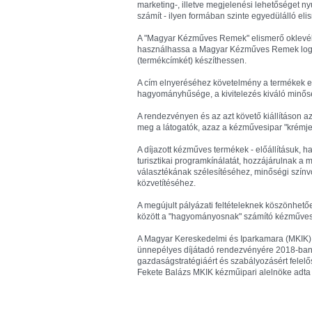
marketing-, illetve megjelenési lehetőséget ny
számít - ilyen formában szinte egyedülálló eli
A "Magyar Kézműves Remek" elismerő oklevél m
használhassa a Magyar Kézműves Remek logót
(termékcímkét) készíthessen.
A cím elnyeréséhez követelmény a termékek ere
hagyományhűsége, a kivitelezés kiváló minősé
A rendezvényen és az azt követő kiállításon az 
meg a látogatók, azaz a kézművesipar "krémje
A díjazott kézműves termékek - előállításuk, h
turisztikai programkínálatát, hozzájárulnak 
választékának szélesítéséhez, minőségi színv
közvetítéséhez.
A megújult pályázati feltételeknek köszönhető
között a "hagyományosnak" számító kézműves 
A Magyar Kereskedelmi és Iparkamara (MKIK)
ünnepélyes díjátadó rendezvényére 2018-ban s
gazdaságstratégiáért és szabályozásért felelős
Fekete Balázs MKIK kézműipari alelnöke adta 