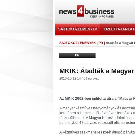
SAJTÓKÖZLEMÉNYEK
ÜZLETI AJÁNLA
SAJTÓKÖZLEMÉNYEK
|
PR
|
Átadták a Magyar
PR
MKIK: Átadták a Magya
2018-10-12 14:46 | eurolex
Az MKIK 2002-ben indította útra a "Magyar
A magyar kézműves hagyományok és adottság
keretében a kiemelkedő kézműves termékek 
részesülhetnek. A Magyar Kereskedelmi és Ipa
be, melyből 47 pályázó részesült elismerésbe
A kézműves szakma teljes körét átfogó pályáza