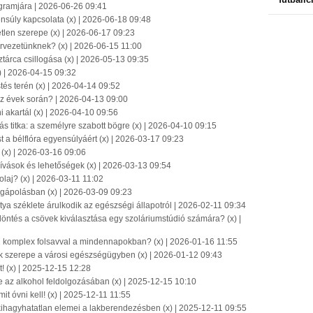
ogramjára | 2026-06-26 09:41
ensúly kapcsolata (x) | 2026-06-18 09:48
len szerepe (x) | 2026-06-17 09:23
rvezetünknek? (x) | 2026-06-15 11:00
tárca csillogása (x) | 2026-05-13 09:35
) | 2026-04-15 09:32
tés terén (x) | 2026-04-14 09:52
az évek során? | 2026-04-13 09:00
i akartál (x) | 2026-04-10 09:56
s titka: a személyre szabott bögre (x) | 2026-04-10 09:15
 a bélflóra egyensúlyáért (x) | 2026-03-17 09:23
? (x) | 2026-03-16 09:06
ívások és lehetőségek (x) | 2026-03-13 09:54
laj? (x) | 2026-03-11 11:02
égápolásban (x) | 2026-03-09 09:23
ya széklete árulkodik az egészségi állapotról | 2026-02-11 09:34
döntés a csövek kiválasztása egy szoláriumstúdió számára? (x) |
n komplex folsavval a mindennapokban? (x) | 2026-01-16 11:55
ők szerepe a városi egészségügyben (x) | 2026-01-12 09:43
t! (x) | 2025-12-15 12:28
e az alkohol feldolgozásában (x) | 2025-12-15 10:10
it óvni kell! (x) | 2025-12-11 11:55
 kihagyhatatlan elemei a lakberendezésben (x) | 2025-12-11 09:55