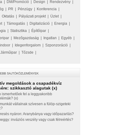
ka
|
DM/Promóció
|
Design
|
Rendezvény
|
ég
|
PR
|
Pénzügy
|
Konferencia
|
|
Oktatás
|
Pályázati projekt
|
Üzlet
|
et
|
Támogatás
|
Digitalizáció
|
Energia
|
ógia
|
Statisztika
|
Építőipar
|
eripar
|
Mezőgazdaság
|
Ingatlan
|
Egyéb
|
indoor
|
Idegenforgalom
|
Szponzoráció
|
|
Járműipar
|
Tőzsde
|
tív megoldások a csapadékvíz
ére: szikkasztó alagutak (x)
 ismerhetőek fel a leggyakoribb
blémák? (x)
munkát vállalnak szívesen a fülöp-szigeteki
k?
eresés nyáron: Aranybánya vagy időpazarlás?
ggy: inváziós veszély vagy csak félreértés?