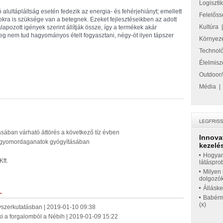
Logiszti
alultápláltság esetén fedezik az energia- és fehérjehiányt; emellett
Felelőss
ra is szüksége van a betegnek. Ezeket fejlesztéseikben az adott
Kultúra
pozott igények szerint állítják össze, így a termékek akár
teg nem tud hagyományos ételt fogyasztani, négy-öt ilyen tápszer
Környez
Technol
Élelmisz
Outdoor/
Média
ában várható áttörés a következő tíz évben
Innova
t a gyomordaganatok gyógyításában
kezelés
Hogyan
Kft.
látáspro
Milyen 
dolgozó
Állásk
L
Babérme
(x)
yszerkutatásban | 2019-01-10 09:38
ki a forgalomból a Nébih | 2019-01-09 15:22