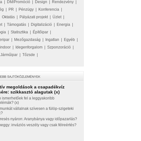
ka
|
DM/Promóció
|
Design
|
Rendezvény
|
ég
|
PR
|
Pénzügy
|
Konferencia
|
|
Oktatás
|
Pályázati projekt
|
Üzlet
|
et
|
Támogatás
|
Digitalizáció
|
Energia
|
ógia
|
Statisztika
|
Építőipar
|
eripar
|
Mezőgazdaság
|
Ingatlan
|
Egyéb
|
indoor
|
Idegenforgalom
|
Szponzoráció
|
|
Járműipar
|
Tőzsde
|
tív megoldások a csapadékvíz
ére: szikkasztó alagutak (x)
 ismerhetőek fel a leggyakoribb
blémák? (x)
munkát vállalnak szívesen a fülöp-szigeteki
k?
eresés nyáron: Aranybánya vagy időpazarlás?
ggy: inváziós veszély vagy csak félreértés?