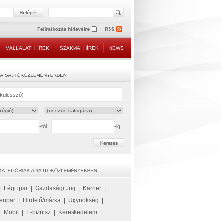
VÁLLALATI HÍREK
SZAKMAI HÍREK
NEWS
-tól
-ig
|
Légi ipar
|
Gazdasági Jog
|
Karrier
|
eripar
|
Hirdető/márka
|
Ügynökség
|
|
Mobil
|
E-biznisz
|
Kereskedelem
|