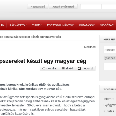
TOK
PÁLYÁZATOK
TIPPEK
ESETTANULMÁNYOK
KUTATÁSOK
VIDEÓTÁR
lis klinikai tápszereket készít egy magyar cég
Medifood
tápszereket készít egy magyar cég
atos betegeknek, krónikus tüdő- és gyulladásos
szít klinikai tápszereket egy magyar cég.
: az úgynevezett speciális gyógyászati célú élelmiszerekre európai
Internet
zeket kifejezetten beteg embereknek készítik és az egészségügyben
Gyógysz
 kezdték fejleszteni 30-35 éve, mert előfordul, hogy a beteg a
egjegyezte: már nem csak ilyen súlyos esetekben használják
Kutatás
ápláltság kezelésére is.