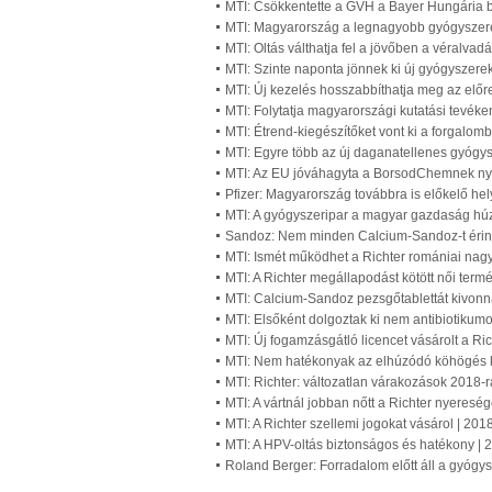
MTI: Csökkentette a GVH a Bayer Hungária b
MTI: Magyarország a legnagyobb gyógyszerex
MTI: Oltás válthatja fel a jövőben a véralvad
MTI: Szinte naponta jönnek ki új gyógyszere
MTI: Új kezelés hosszabbíthatja meg az előr
MTI: Folytatja magyarországi kutatási tevék
MTI: Étrend-kiegészítőket vont ki a forgalom
MTI: Egyre több az új daganatellenes gyógy
MTI: Az EU jóváhagyta a BorsodChemnek nyúj
Pfizer: Magyarország továbbra is előkelő hely
MTI: A gyógyszeripar a magyar gazdaság hú
Sandoz: Nem minden Calcium-Sandoz-t érinti
MTI: Ismét működhet a Richter romániai nagy
MTI: A Richter megállapodást kötött női ter
MTI: Calcium-Sandoz pezsgőtablettát kivonn
MTI: Elsőként dolgoztak ki nem antibiotikumo
MTI: Új fogamzásgátló licencet vásárolt a Ri
MTI: Nem hatékonyak az elhúzódó köhögés k
MTI: Richter: változatlan várakozások 2018-
MTI: A vártnál jobban nőtt a Richter nyere
MTI: A Richter szellemi jogokat vásárol | 20
MTI: A HPV-oltás biztonságos és hatékony |
Roland Berger: Forradalom előtt áll a gyógy