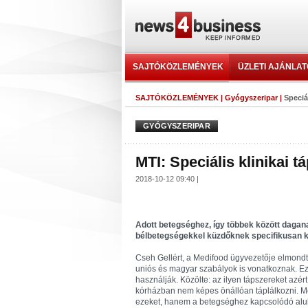
SAJTÓKÖZLEMÉNYEK
ÜZLETI AJÁNLA
SAJTÓKÖZLEMÉNYEK
|
Gyógyszeripar
|
Speciá
GYÓGYSZERIPAR
MTI: Speciális klinikai 
2018-10-12 09:40 |
Adott betegséghez, így többek között dagan
bélbetegségekkel küzdőknek specifikusan ké
Cseh Gellért, a Medifood ügyvezetője elmondta
uniós és magyar szabályok is vonatkoznak. E
használják. Közölte: az ilyen tápszereket azért
kórházban nem képes önállóan táplálkozni. M
ezeket, hanem a betegséghez kapcsolódó alult