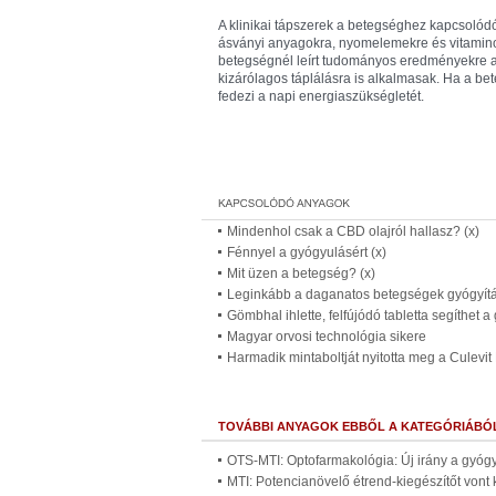
A klinikai tápszerek a betegséghez kapcsolódó 
ásványi anyagokra, nyomelemekre és vitaminok
betegségnél leírt tudományos eredményekre ala
kizárólagos táplálásra is alkalmasak. Ha a be
fedezi a napi energiaszükségletét.
Mindenhol csak a CBD olajról hallasz? (x)
Fénnyel a gyógyulásért (x)
Mit üzen a betegség? (x)
Leginkább a daganatos betegségek gyógyítás
Gömbhal ihlette, felfújódó tabletta segíthe
Magyar orvosi technológia sikere
Harmadik mintaboltját nyitotta meg a Culevit 
TOVÁBBI ANYAGOK EBBŐL A KATEGÓRIÁBÓ
OTS-MTI: Optofarmakológia: Új irány a gyóg
MTI: Potencianövelő étrend-kiegészítőt vont 