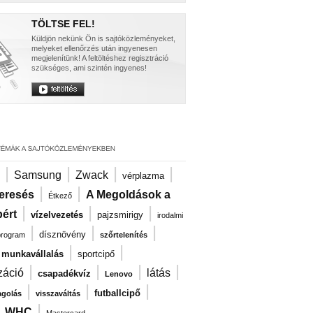
TÖLTSE FEL!
Küldjön nekünk Ön is sajtóközleményeket,
melyeket ellenőrzés után ingyenesen
megjelenítünk! A feltöltéshez regisztráció
szükséges, ami szintén ingyenes!
|
|
|
|
Samsung
Zwack
vérplazma
|
|
eresés
A Megoldások a
Étkező
|
|
|
ért
vízelvezetés
pajzsmirigy
irodalmi
|
|
|
dísznövény
program
szőrtelenítés
|
|
i munkavállalás
sportcipő
|
|
|
|
záció
látás
csapadékvíz
Lenovo
|
|
|
futballcipő
agolás
visszaváltás
|
|
WHC