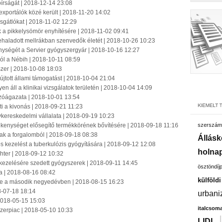
írságát | 2018-12-14 23:08
portálók közé került | 2018-11-20 14:02
ásgátlókat | 2018-11-02 12:29
k a pikkelysömör enyhítésére | 2018-11-02 09:41
ehaladott mellrákban szenvedők életét | 2018-10-26 10:23
enységét a Servier gyógyszergyár | 2018-10-16 12:27
ból a Nébih | 2018-10-11 08:59
szer | 2018-10-08 18:03
tott állami támogatást | 2018-10-04 21:04
en áll a klinikai vizsgálatok területén | 2018-10-04 14:09
zóágazata | 2018-10-01 13:54
 a kivonás | 2018-09-21 11:23
kereskedelmi vállalata | 2018-09-19 10:23
mékenységet elősegítő termékkörének bővítésére | 2018-09-18 11:16
szerszám
ak a forgalomból | 2018-09-18 08:38
Állásk
s kezelést a tuberkulózis gyógyítására | 2018-09-12 12:08
holnap
chter | 2018-09-12 10:32
ezelésére szedett gyógyszerek | 2018-09-11 14:45
ösztöndíj
ra | 2018-08-16 08:42
külföld
sége a második negyedévben | 2018-08-15 16:23
18-07-18 18:14
urbani
 2018-05-15 15:03
italcsom
szerpiac | 2018-05-10 10:33
LIDL