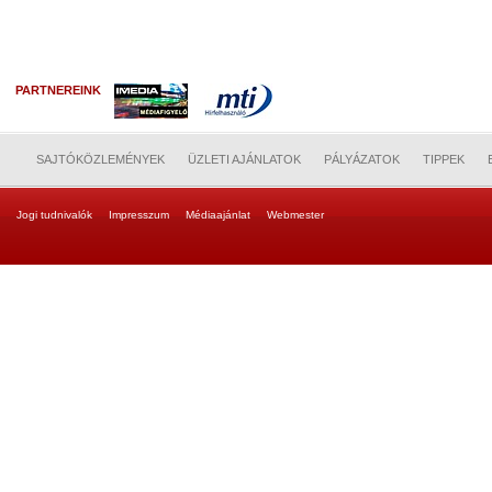
PARTNEREINK
SAJTÓKÖZLEMÉNYEK
ÜZLETI AJÁNLATOK
PÁLYÁZATOK
TIPPEK
Jogi tudnivalók
Impresszum
Médiaajánlat
Webmester