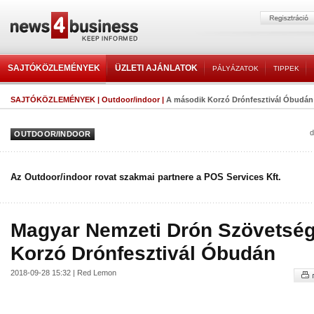
SAJTÓKÖZLEMÉNYEK
ÜZLETI AJÁNLATOK
PÁLYÁZATOK
TIPPEK
SAJTÓKÖZLEMÉNYEK
|
Outdoor/indoor
|
A második Korzó Drónfesztivál Óbudán
d
OUTDOOR/INDOOR
Az Outdoor/indoor rovat szakmai partnere a POS Services Kft.
Magyar Nemzeti Drón Szövetség
Korzó Drónfesztivál Óbudán
2018-09-28 15:32 | Red Lemon