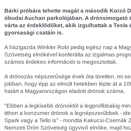
Bárki próbára tehette magát a második Korzó D
óbudai Auchan parkolójában. A drónsimogató é
várta az érdeklődőket, akik izgulhattak a Tesla
gyorsasági csatáin is.
A házigazda Winkler Robi pedig egész nap a Mag
Szövetség elnökével konferálta az izgalmas prog
számos érdekes információt is megosztottak.
A drónozás népszerűsége évek óta töretlen, mi sem
jobban, hogy épp az elmúlt hetekben lépte át a 10
határt a Magyarországon eladott drónok száma.
"Ebben a legkisebb drónoktól a legprofibbakig mi
itthon a konzumer drónok a legnépszerűbbek - ide 
Spark vagy a Tello is" - mondta Kakucsi-Csernák 
Nemzeti Drón Szövetség ügyvivő elnöke, majd hoz