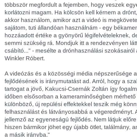
többször megfordult a fejemben, hogy veszek egy
korlátozni magam. Ha kölcsön kell kérnem a drónt
akkor használom, amikor azt a videó is megkövetel
sajátom, tuti állandóan használnám - egy békame
hozzáadott értéke a gyönyörű légifelvételeknek, d
semmi szükség rá. Mondjuk itt a rendezvényen lát
csábító..." - mesélte a drónhasználási szokásairó
Winkler Róbert.
A videózás és a közösségi média népszerűsége a
fejlődésének is iránymutatást ad. Arról, hogy a s
tartogat a jövő, Kakucsi-Csernák Zoltán így fogalm
időben elsősorban a kameraminőségben mérhető a f
különböző, új repülési effektekkel teszik még kön
felhasználást és látványosabbá a végeredményt.
jellemző az egyeneságú fejlődés. Nem látjuk előre
hiszen bármikor jöhet egy újabb ötlet, találmány, a
a másik irányba."