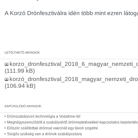
A Korzó Drónfesztiválra idén több mint ezren látoga
korzo_dronfesztival_2018_6_magyar_nemzeti_d
(111.99 kB)
korzó_dronfesztival_2018_magyar_nemzeti_dro
(106.94 kB)
Drónszabályozó technológia a Vodafone-tól
Megnégyszereződött a szabálysértő drónreptetésekkel kapcsolatos bejelenté
Először szállítottak drónnal vakcinát egy távoli szigetre
Sürgős szükség van a drónok szabályozásra