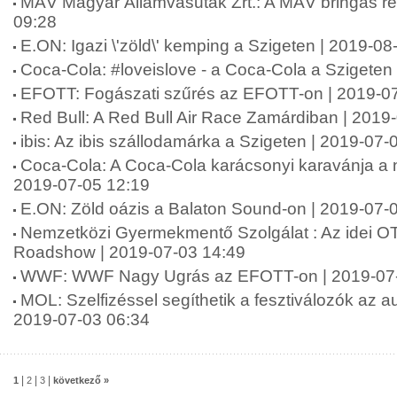
MÁV Magyar Államvasutak Zrt.: A MÁV bringás re
09:28
E.ON: Igazi \'zöld\' kemping a Szigeten | 2019-08
Coca-Cola: #loveislove - a Coca-Cola a Szigeten
EFOTT: Fogászati szűrés az EFOTT-on | 2019-07
Red Bull: A Red Bull Air Race Zamárdiban | 2019
ibis: Az ibis szállodamárka a Szigeten | 2019-07-
Coca-Cola: A Coca-Cola karácsonyi karavánja a ny
2019-07-05 12:19
E.ON: Zöld oázis a Balaton Sound-on | 2019-07-
Nemzetközi Gyermekmentő Szolgálat : Az idei O
Roadshow | 2019-07-03 14:49
WWF: WWF Nagy Ugrás az EFOTT-on | 2019-07-
MOL: Szelfizéssel segíthetik a fesztiválozók az au
2019-07-03 06:34
|
|
|
1
2
3
következő »