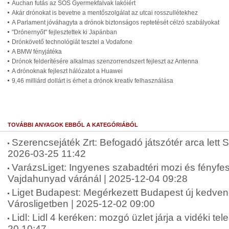
Auchan futás az SOS Gyermekfalvak lakóiért
Akár drónokat is bevetne a mentőszolgálat az utcai rosszullétekhez
A Parlament jóváhagyta a drónok biztonságos reptetését célzó szabályokat
"Drónernyőt" fejlesztettek ki Japánban
Drónkövető technológiát tesztel a Vodafone
A BMW fényjátéka
Drónok felderítésére alkalmas szenzorrendszert fejleszt az Antenna
A drónoknak fejleszt hálózatot a Huawei
9,46 milliárd dollárt is érhet a drónok kreatív felhasználása
TOVÁBBI ANYAGOK EBBŐL A KATEGÓRIÁBÓL
Szerencsejáték Zrt: Befogadó játszótér arca lett 
2026-03-25 11:42
VarázsLiget: Ingyenes szabadtéri mozi és fényfes
Vajdahunyad váránál | 2025-12-04 09:28
Liget Budapest: Megérkezett Budapest új kedven
Városligetben | 2025-12-02 09:00
Lidl: Lidl 4 keréken: mozgó üzlet járja a vidéki te
20 10:47