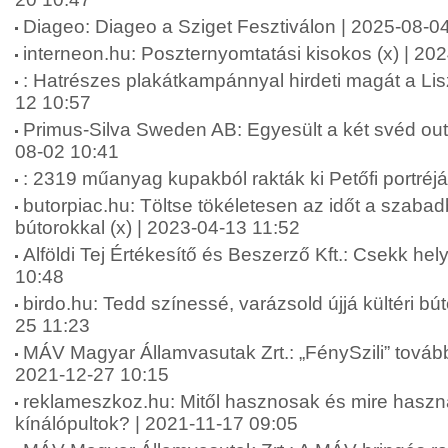
Diageo: Diageo a Sziget Fesztiválon | 2025-08-0
interneon.hu: Poszternyomtatási kisokos (x) | 20
: Hatrészes plakátkampánnyal hirdeti magát a Li
12 10:57
Primus-Silva Sweden AB: Egyesült a két svéd ou
08-02 10:41
: 2319 műanyag kupakból rakták ki Petőfi portréj
butorpiac.hu: Töltse tökéletesen az időt a szabad
bútorokkal (x) | 2023-04-13 11:52
Alföldi Tej Értékesítő és Beszerző Kft.: Csekk hely
10:48
birdo.hu: Tedd színessé, varázsold újjá kültéri bút
25 11:23
MÁV Magyar Államvasutak Zrt.: „FénySzili” tovább 
2021-12-27 10:15
reklameszkoz.hu: Mitől hasznosak és mire haszn
kínálópultok? | 2021-11-17 09:05