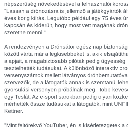
népszerűség növekedésével a felhasználói koroszt
"Lassan a drónozásra is jellemző a játékgyártók álta
éves korig kiírás. Legutóbb például egy 75 éves úr h
kapcsán és kiderült, hogy most vett magának drónt
szeretne menni."
A rendezvényen a Drónsátor egész nap biztonsá
között várta már a legkisebbeket is, akik elsajátít
alapjait, a magabiztosabb pilóták pedig ügyességi
tesztelhették tudásukat. A különböző interaktív p
versenyszámok mellett látványos drónbemutatóval 
szervezők, de a látogatók annak is szemtanúi leh
gyorsulási versenyen próbálnak meg - több-keveseb
egy Teslát. Az e-sport sarokban pedig olyan közk
mérhették össze tudásukat a látogatók, mint UNF
Kettner.
"Mint feltörekvő YouTuber, én is kísérletezgetek a