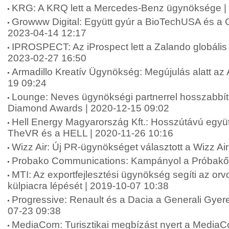
KRG: A KRQ lett a Mercedes-Benz ügynöksége |
Growww Digital: Együtt gyúr a BioTechUSA és a G
2023-04-14 12:17
IPROSPECT: Az iProspect lett a Zalando globáli
2023-02-27 16:50
Armadillo Kreatív Ügynökség: Megújulás alatt az 
19 09:24
Lounge: Neves ügynökségi partnerrel hosszabbít
Diamond Awards | 2020-12-15 09:02
Hell Energy Magyarország Kft.: Hosszútávú együt
TheVR és a HELL | 2020-11-26 10:16
Wizz Air: Új PR-ügynökséget választott a Wizz Ai
Probako Communications: Kampányol a Próbakő 
MTI: Az exportfejlesztési ügynökség segíti az or
külpiacra lépését | 2019-10-07 10:38
Progressive: Renault és a Dacia a Generali Gyer
07-23 09:38
MediaCom: Turisztikai megbízást nyert a MediaC