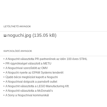
noguchi.jpg
(135.05 kB)
A Noguchit választotta PR-partnerének az idén 100 éves STIHL
PR-ügynökséget választott a METU
A Noguchival szerződött az OMV
A Noguchi nyerte az EPAM Systems tenderét
Újabb bécsi megbízást kapott a Noguchi
A Noguchival dolgozik a parndorfi outlet
A Noguchit választotta a LEGO Manufacturing Kft.
A Noguchit választotta a McDonald’s
A Sony a Noguchival kommunikál