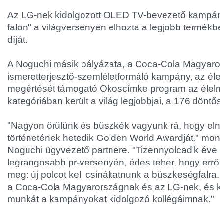
Az LG-nek kidolgozott OLED TV-bevezető kampány
falon" a világversenyen elhozta a legjobb termékb
díját.
A Noguchi másik pályázata, a Coca-Cola Magyaror
ismeretterjesztő-szemléletformáló kampány, az él
megértését támogató Okoscímke program az élelmi
kategóriában került a világ legjobbjai, a 176 döntő
"Nagyon örülünk és büszkék vagyunk rá, hogy eln
történetének hetedik Golden World Awardját," mon
Noguchi ügyvezető partnere. "Tizennyolcadik éve i
legrangosabb pr-versenyén, édes teher, hogy err
meg: új polcot kell csináltatnunk a büszkeségfalra
a Coca-Cola Magyarországnak és az LG-nek, és
munkát a kampányokat kidolgozó kollégáimnak."