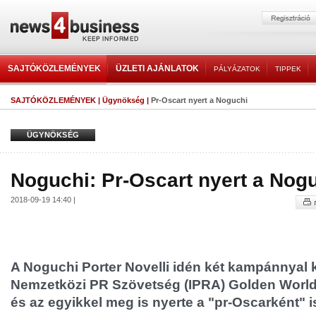
SAJTÓKÖZLEMÉNYEK
ÜZLETI AJÁNLATOK
PÁLYÁZATOK
TIPPEK
SAJTÓKÖZLEMÉNYEK
|
Ügynökség
|
Pr-Oscart nyert a Noguchi
ÜGYNÖKSÉG
Noguchi: Pr-Oscart nyert a Nog
2018-09-19 14:40 |
A Noguchi Porter Novelli idén két kampánnyal ke
Nemzetközi PR Szövetség (IPRA) Golden World 
és az egyikkel meg is nyerte a "pr-Oscarként" i