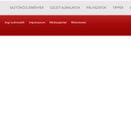
SAJTÓKÖZLEMÉNYEK
ÜZLETI AJÁNLATOK
PÁLYÁZATOK
TIPPEK
Jogi tudnivalók
Impresszum
Médiaajánlat
Webmester