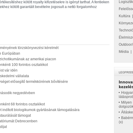
Logiszti
ékesítéshez kötött royalty kifizetésekre is igényt tarthat. A fentieken
ez kötött garantált bevételre jogosult a nettó forgalomhoz
Felelőss
Kultúra
Környez
Technol
Élelmisz
Outdoor/
ítményének törzskönyvezési kérelmét
Média
 be Európában
szichotikumának az amerikai piacon
nkénti 100 forintos osztalékot
st vár idén
skedelmi vállalata
ységet elősegítő termékkörének bővítésére
Innova
kezelés
Hogyan
a második negyedévben
látáspro
Milyen 
nként 68 forintos osztalékot
dolgozó
ktet indított biologikumok gyártásának támogatására
Állásk
staurálását támogat
Babérme
oratóriumát Debrecenben
(x)
díjat