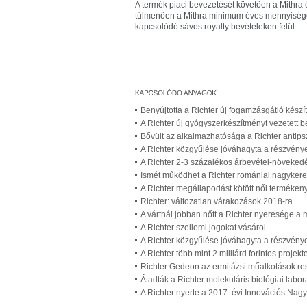
A termék piaci bevezetését követően a Mithra ért
túlmenően a Mithra minimum éves mennyiségekh
kapcsolódó sávos royalty bevételeken felül.
Benyújtotta a Richter új fogamzásgátló kész
A Richter új gyógyszerkészítményt vezetett
Bővült az alkalmazhatósága a Richter antip
A Richter közgyűlése jóváhagyta a részvénye
A Richter 2-3 százalékos árbevétel-növekedé
Ismét működhet a Richter romániai nagykere
A Richter megállapodást kötött női terméken
Richter: változatlan várakozások 2018-ra
A vártnál jobban nőtt a Richter nyeresége 
A Richter szellemi jogokat vásárol
A Richter közgyűlése jóváhagyta a részvénye
A Richter több mint 2 milliárd forintos proje
Richter Gedeon az ermitázsi műalkotások re
Átadták a Richter molekuláris biológiai lab
A Richter nyerte a 2017. évi Innovációs Nagy