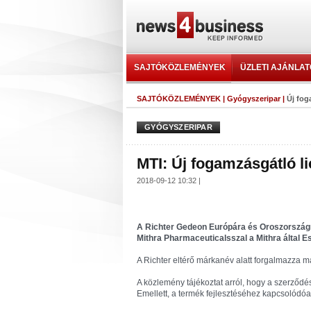
SAJTÓKÖZLEMÉNYEK
ÜZLETI AJÁNLA
SAJTÓKÖZLEMÉNYEK
|
Gyógyszeripar
|
Új fog
GYÓGYSZERIPAR
MTI: Új fogamzásgátló li
2018-09-12 10:32 |
A Richter Gedeon Európára és Oroszországra 
Mithra Pharmaceuticalsszal a Mithra által Es
A Richter eltérő márkanév alatt forgalmazza ma
A közlemény tájékoztat arról, hogy a szerződés a
Emellett, a termék fejlesztéséhez kapcsolódóan,