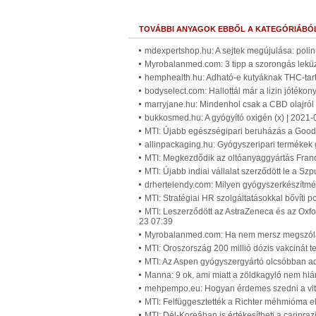
TOVÁBBI ANYAGOK EBBŐL A KATEGÓRIÁBÓ
mdexpertshop.hu: A sejtek megújulása: polinu
Myrobalanmed.com: 3 tipp a szorongás leküz
hemphealth.hu: Adható-e kutyáknak THC-tart
bodyselect.com: Hallottál már a lizin jótékon
marryjane.hu: Mindenhol csak a CBD olajról 
bukkosmed.hu: A gyógyító oxigén (x) | 2021-
MTI: Újabb egészségipari beruházás a Goodw
allinpackaging.hu: Gyógyszeripari termékek 
MTI: Megkezdődik az oltóanyaggyártás Fran
MTI: Újabb indiai vállalat szerződött le a Sz
drhertelendy.com: Milyen gyógyszerkészítmén
MTI: Stratégiai HR szolgáltatásokkal bővíti p
MTI: Leszerződött az AstraZeneca és az Oxf
23 07:39
Myrobalanmed.com: Ha nem mersz megszólaln
MTI: Oroszország 200 millió dózis vakcinát t
MTI: Az Aspen gyógyszergyártó olcsóbban a
Manna: 9 ok, ami miatt a zöldkagyló nem hiá
mehpempo.eu: Hogyan érdemes szedni a vita
MTI: Felfüggesztették a Richter méhmióma e
MTI: Dél-Koreában is értékesítheti a caripraz