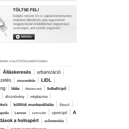
TÖLTSE FEL!
Küldjön nekünk Ön is sajtóközleményeket,
melyeket ellenőrzés után ingyenesen
megjelenítünk! A feltöltéshez regisztráció
szükséges, ami szintén ingyenes!
|
|
|
Álláskeresés
urbanizáció
|
|
|
ezetés
LIDL
visszaváltás
|
|
|
|
ng
látás
futballcipő
Mastercard
|
|
|
dísznövény
vérplazma
|
|
|
kvíz
külföldi munkavállalás
Étkező
|
|
|
|
A
sportcipő
agolás
Lenovo
szerszám
|
|
dások a holnapért
szőrtelenítés
|
igy