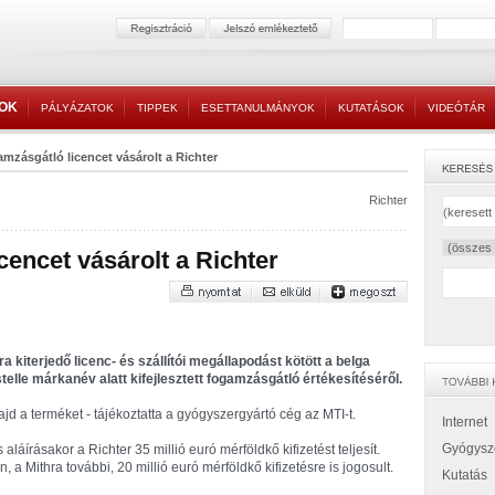
TOK
PÁLYÁZATOK
TIPPEK
ESETTANULMÁNYOK
KUTATÁSOK
VIDEÓTÁR
amzásgátló licencet vásárolt a Richter
Richter
cencet vásárolt a Richter
kiterjedő licenc- és szállítói megállapodást kötött a belga
telle márkanév alatt kifejlesztett fogamzásgátló értékesítéséről.
jd a terméket - tájékoztatta a gyógyszergyártó cég az MTI-t.
Internet
Gyógysz
láírásakor a Richter 35 millió euró mérföldkő kifizetést teljesít.
 a Mithra további, 20 millió euró mérföldkő kifizetésre is jogosult.
Kutatás