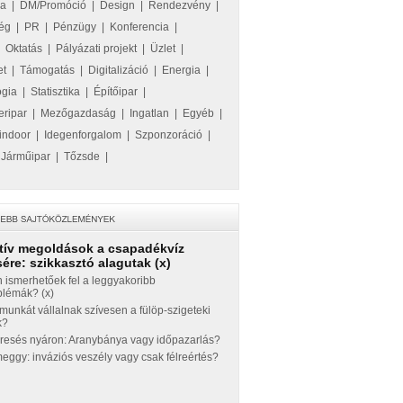
ka
|
DM/Promóció
|
Design
|
Rendezvény
|
ég
|
PR
|
Pénzügy
|
Konferencia
|
|
Oktatás
|
Pályázati projekt
|
Üzlet
|
et
|
Támogatás
|
Digitalizáció
|
Energia
|
ógia
|
Statisztika
|
Építőipar
|
eripar
|
Mezőgazdaság
|
Ingatlan
|
Egyéb
|
indoor
|
Idegenforgalom
|
Szponzoráció
|
|
Járműipar
|
Tőzsde
|
tív megoldások a csapadékvíz
ére: szikkasztó alagutak (x)
 ismerhetőek fel a leggyakoribb
blémák? (x)
munkát vállalnak szívesen a fülöp-szigeteki
k?
eresés nyáron: Aranybánya vagy időpazarlás?
ggy: inváziós veszély vagy csak félreértés?