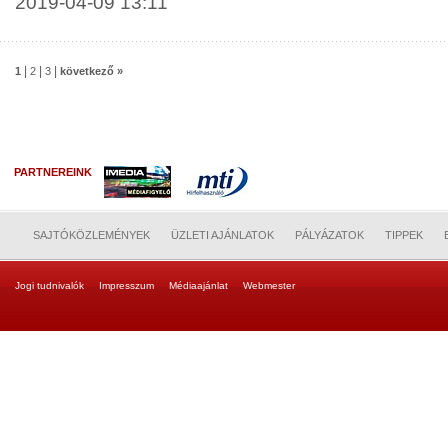
2019-04-09 13:11
|
|
|
1
2
3
következő »
PARTNEREINK
SAJTÓKÖZLEMÉNYEK
ÜZLETI AJÁNLATOK
PÁLYÁZATOK
TIPPEK
Jogi tudnivalók
Impresszum
Médiaajánlat
Webmester