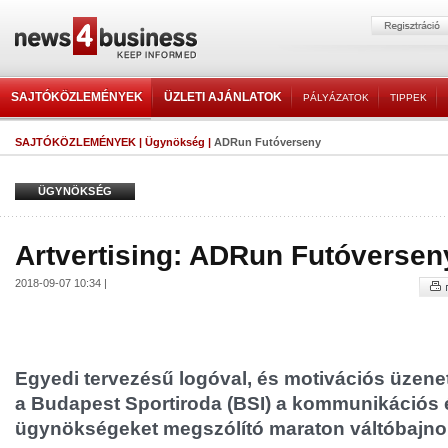
SAJTÓKÖZLEMÉNYEK
ÜZLETI AJÁNLATOK
PÁLYÁZATOK
TIPPEK
SAJTÓKÖZLEMÉNYEK
|
Ügynökség
|
ADRun Futóverseny
ÜGYNÖKSÉG
Artvertising: ADRun Futóversen
2018-09-07 10:34 |
Egyedi tervezésű logóval, és motivációs üzenet
a Budapest Sportiroda (BSI) a kommunikációs 
ügynökségeket megszólító maraton váltóbajno