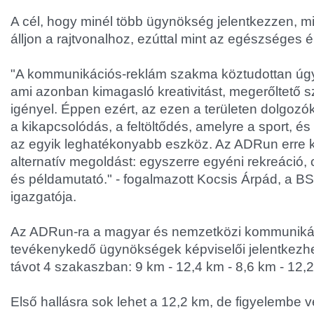
A cél, hogy minél több ügynökség jelentkezzen, m
álljon a rajtvonalhoz, ezúttal mint az egészséges
"A kommunikációs-reklám szakma köztudottan úg
ami azonban kimagasló kreativitást, megerőltető s
igényel. Éppen ezért, az ezen a területen dolgozó
a kikapcsolódás, a feltöltődés, amelyre a sport, és 
az egyik leghatékonyabb eszköz. Az ADRun erre k
alternatív megoldást: egyszerre egyéni rekreáció, c
és példamutató." - fogalmazott Kocsis Árpád, a B
igazgatója.
Az ADRun-ra a magyar és nemzetközi kommunikác
tevékenykedő ügynökségek képviselői jelentkezhe
távot 4 szakaszban: 9 km - 12,4 km - 8,6 km - 12,2 
Első hallásra sok lehet a 12,2 km, de figyelembe