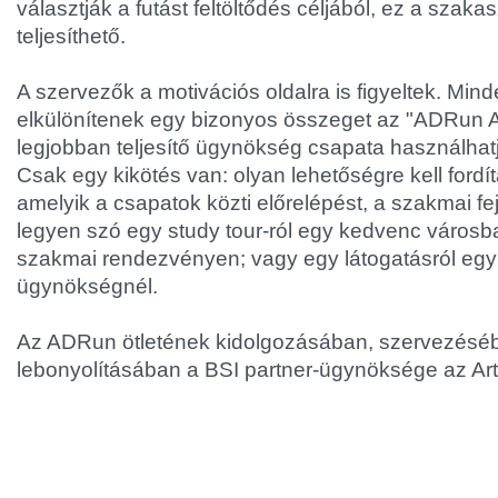
választják a futást feltöltődés céljából, ez a szaka
teljesíthető.
A szervezők a motivációs oldalra is figyeltek. Mind
elkülönítenek egy bizonyos összeget az "ADRun Ala
legjobban teljesítő ügynökség csapata használhatj
Csak egy kikötés van: olyan lehetőségre kell fordí
amelyik a csapatok közti előrelépést, a szakmai fejl
legyen szó egy study tour-ról egy kedvenc városba
szakmai rendezvényen; vagy egy látogatásról eg
ügynökségnél.
Az ADRun ötletének kidolgozásában, szervezésé
lebonyolításában a BSI partner-ügynöksége az Artv