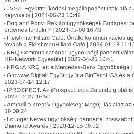
26 09:07
JVSZ: Együttműködési megállapodást írtak alá 
képviselői | 2024-05-23 10:48
Dog and Pony: Reklámügynökségek Budapest be
érdemes fordulni? | 2024-03-08 16:43
FleishmanHillard Café: Önálló kommunikációs ü
tovább a FleishmanHillard Café | 2024-01-18 11:1
KRQ Communications: Ügynökségi partnert válas
HR-Network Egyesület | 2023-04-25 10:41
KRG: A KRQ lett a Mercedes-Benz ügynöksége |
Growww Digital: Együtt gyúr a BioTechUSA és a G
2023-04-14 12:17
IPROSPECT: Az iProspect lett a Zalando globáli
2023-02-27 16:50
Armadillo Kreatív Ügynökség: Megújulás alatt az 
19 09:24
Lounge: Neves ügynökségi partnerrel hosszabbít
Diamond Awards | 2020-12-15 09:02
Hell Energy Magyarország Kft.: Hosszútávú együt