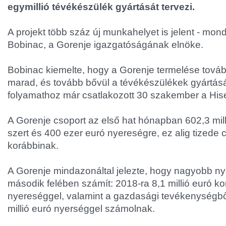
egymillió tévékészülék gyártását tervezi.
A projekt több száz új munkahelyet is jelent - mon
Bobinac, a Gorenje igazgatóságának elnöke.
Bobinac kiemelte, hogy a Gorenje termelése továb
marad, és tovább bővül a tévékészülékek gyártásá
folyamathoz már csatlakozott 30 szakember a Hise
A Gorenje csoport az első hat hónapban 602,3 milli
szert és 400 ezer euró nyereségre, ez alig tizede 
korábbinak.
A Gorenje mindazonáltal jelezte, hogy nagyobb n
második felében számít: 2018-ra 8,1 millió euró ko
nyereséggel, valamint a gazdasági tevékenységb
millió euró nyerséggel számolnak.