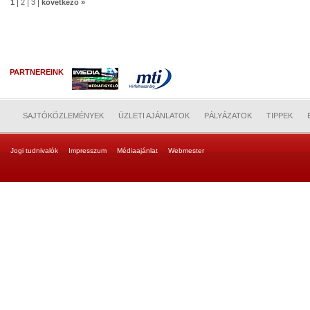
|
|
|
1
2
3
következő »
PARTNEREINK
SAJTÓKÖZLEMÉNYEK
ÜZLETI AJÁNLATOK
PÁLYÁZATOK
TIPPEK
Jogi tudnivalók
Impresszum
Médiaajánlat
Webmester