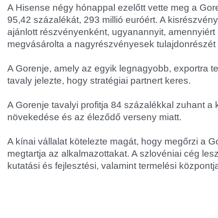
A Hisense négy hónappal ezelőtt vette meg a Gor
95,42 százalékát, 293 millió euróért. A kisrészvé
ajánlott részvényenként, ugyanannyit, amennyiért a
megvásárolta a nagyrészvényesek tulajdonrészét 
A Gorenje, amely az egyik legnagyobb, exportra t
tavaly jelezte, hogy stratégiai partnert keres.
A Gorenje tavalyi profitja 84 százalékkal zuhant a
növekedése és az éleződő verseny miatt.
A kínai vállalat kötelezte magát, hogy megőrzi a 
megtartja az alkalmazottakat. A szlovéniai cég les
kutatási és fejlesztési, valamint termelési központj