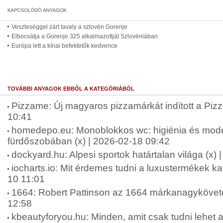
Veszteséggel zárt tavaly a szlovén Gorenje
Elbocsátja a Gorenje 325 alkalmazottját Szlovéniában
Európa lett a kínai befektetők kedvence
TOVÁBBI ANYAGOK EBBŐL A KATEGÓRIÁBÓL
Pizzame: Új magyaros pizzamárkát indított a Piz
10:41
homedepo.eu: Monoblokkos wc: higiénia és mode
fürdőszobában (x) | 2026-02-18 09:42
dockyard.hu: Alpesi sportok határtalan világa (x)
iocharts.io: Mit érdemes tudni a luxustermékek k
10 11:01
1664: Robert Pattinson az 1664 márkanagykövete 
12:58
kbeautyforyou.hu: Minden, amit csak tudni lehet a 