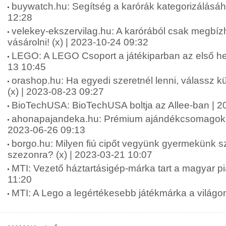
buywatch.hu: Segítség a karórák kategorizálásáh
12:28
velekey-ekszervilag.hu: A karórából csak megbí
vásárolni! (x) | 2023-10-24 09:32
LEGO: A LEGO Csoport a játékiparban az első he
13 10:45
orashop.hu: Ha egyedi szeretnél lenni, válassz k
(x) | 2023-08-23 09:27
BioTechUSA: BioTechUSA boltja az Allee-ban | 2
ahonapajandeka.hu: Prémium ajándékcsomagok hö
2023-06-26 09:13
borgo.hu: Milyen fiú cipőt vegyünk gyermekünk s
szezonra? (x) | 2023-03-21 10:07
MTI: Vezető háztartásigép-márka tart a magyar p
11:20
MTI: A Lego a legértékesebb játékmárka a világo