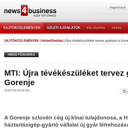
SAJTÓKÖZLEMÉNYEK
ÜZLETI AJÁNLATOK
PÁLYÁZATOK
TIPPEK
SAJTÓKÖZLEMÉNYEK
|
Hirdető/márka
|
Újra tévékészüléket tervez gyártani a Gor
HIRDETŐ/MÁRKA
MTI: Újra tévékészüléket tervez 
Gorenje
2018-09-04 06:36 |
A Gorenje szlovén cég új kínai tulajdonosa, a H
háztartásigép-gyártó vállalat új gyár létrehozás