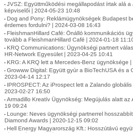
JVSZ: Együttműködési megállapodást írtak alá 
képviselői | 2024-05-23 10:48
Dog and Pony: Reklámügynökségek Budapest be
érdemes fordulni? | 2024-03-08 16:43
FleishmanHillard Café: Önálló kommunikációs ü
tovább a FleishmanHillard Café | 2024-01-18 11:1
KRQ Communications: Ügynökségi partnert válas
HR-Network Egyesület | 2023-04-25 10:41
KRG: A KRQ lett a Mercedes-Benz ügynöksége |
Growww Digital: Együtt gyúr a BioTechUSA és a G
2023-04-14 12:17
IPROSPECT: Az iProspect lett a Zalando globáli
2023-02-27 16:50
Armadillo Kreatív Ügynökség: Megújulás alatt az 
19 09:24
Lounge: Neves ügynökségi partnerrel hosszabbít
Diamond Awards | 2020-12-15 09:02
Hell Energy Magyarország Kft.: Hosszútávú együt