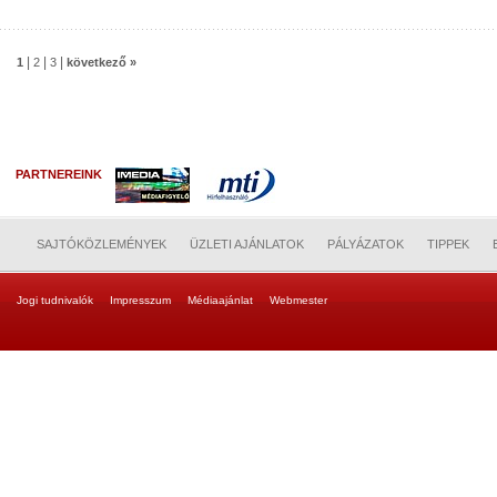
|
|
|
1
2
3
következő »
PARTNEREINK
SAJTÓKÖZLEMÉNYEK
ÜZLETI AJÁNLATOK
PÁLYÁZATOK
TIPPEK
Jogi tudnivalók
Impresszum
Médiaajánlat
Webmester