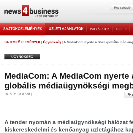
SAJTÓKÖZLEMÉNYEK
ÜZLETI AJÁNLATOK
PÁLYÁZATOK
TIPPEK
SAJTÓKÖZLEMÉNYEK
|
Ügynökség
|
A MediaCom nyerte a Shell globális médiaü
ÜGYNÖKSÉG
MediaCom: A MediaCom nyerte a
globális médiaügynökségi megb
2018-08-28 09:38 |
A tender nyomán a médiaügynökségi hálózat fel
kiskereskedelmi és kenőanyag üzletágához k