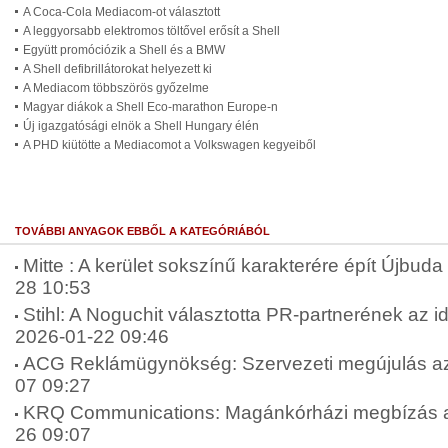
A Coca-Cola Mediacom-ot választott
A leggyorsabb elektromos töltővel erősít a Shell
Együtt promóciózik a Shell és a BMW
A Shell defibrillátorokat helyezett ki
A Mediacom többszörös győzelme
Magyar diákok a Shell Eco-marathon Europe-n
Új igazgatósági elnök a Shell Hungary élén
A PHD kiütötte a Mediacomot a Volkswagen kegyeiből
TOVÁBBI ANYAGOK EBBŐL A KATEGÓRIÁBÓL
Mitte : A kerület sokszínű karakterére épít Újbuda 
28 10:53
Stihl: A Noguchit választotta PR-partnerének az 
2026-01-22 09:46
ACG Reklámügynökség: Szervezeti megújulás az
07 09:27
KRQ Communications: Magánkórházi megbízás a
26 09:07