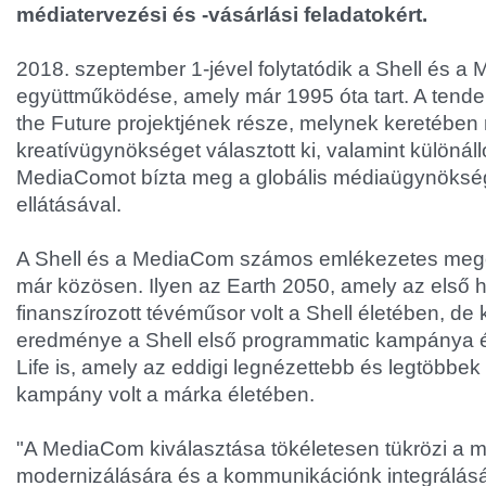
médiatervezési és -vásárlási feladatokért.
2018. szeptember 1-jével folytatódik a Shell és 
együttműködése, amely már 1995 óta tart. A tende
the Future projektjének része, melynek keretében 
kreatívügynökséget választott ki, valamint különáll
MediaComot bízta meg a globális médiaügynökség
ellátásával.
A Shell és a MediaCom számos emlékezetes megol
már közösen. Ilyen az Earth 2050, amely az első hi
finanszírozott tévéműsor volt a Shell életében, d
eredménye a Shell első programmatic kampánya é
Life is, amely az eddigi legnézettebb és legtöbbek 
kampány volt a márka életében.
"A MediaCom kiválasztása tökéletesen tükrözi a 
modernizálására és a kommunikációnk integrálásá