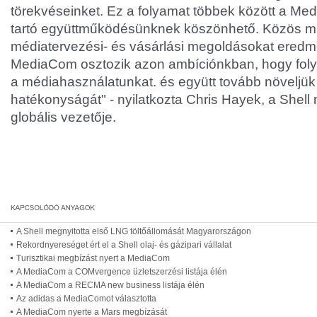
törekvéseinket. Ez a folyamat többek között a M
tartó együttműködésünknek köszönhető. Közös m
médiatervezési- és vásárlási megoldásokat eredm
MediaCom osztozik azon ambíciónkban, hogy foly
a médiahasználatunkat. és együtt tovább növeljü
hatékonyságát" - nyilatkozta Chris Hayek, a Shell 
globális vezetője.
A Shell megnyitotta első LNG töltőállomását Magyarországon
Rekordnyereséget ért el a Shell olaj- és gázipari vállalat
Turisztikai megbízást nyert a MediaCom
A MediaCom a COMvergence üzletszerzési listája élén
A MediaCom a RECMA new business listája élén
Az adidas a MediaComot választotta
A MediaCom nyerte a Mars megbízását