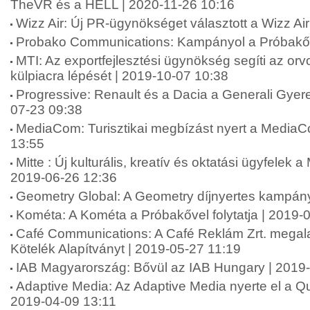
TheVR és a HELL | 2020-11-26 10:16
Wizz Air: Új PR-ügynökséget választott a Wizz Ai
Probako Communications: Kampányol a Próbakő 
MTI: Az exportfejlesztési ügynökség segíti az or
külpiacra lépését | 2019-10-07 10:38
Progressive: Renault és a Dacia a Generali Gyer
07-23 09:38
MediaCom: Turisztikai megbízást nyert a MediaC
13:55
Mitte : Új kulturális, kreatív és oktatási ügyfelek a
2019-06-26 12:36
Geometry Global: A Geometry díjnyertes kampán
Kométa: A Kométa a Próbakővel folytatja | 2019-
Café Communications: A Café Reklám Zrt. megala
Kötelék Alapítványt | 2019-05-27 11:19
IAB Magyarország: Bővül az IAB Hungary | 2019
Adaptive Media: Az Adaptive Media nyerte el a Qub
2019-04-09 13:11