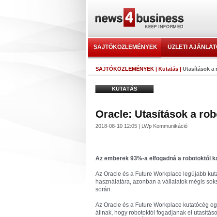
SAJTÓKÖZLEMÉNYEK
ÜZLETI AJÁNLA
SAJTÓKÖZLEMÉNYEK
|
Kutatás
|
Utasítások a 
KUTATÁS
Oracle: Utasítások a rob
2018-08-10 12:05 | LWp Kommunikáció
Az emberek 93%-a elfogadná a robotoktól k
Az Oracle és a Future Workplace legújabb kut
használatára, azonban a vállalatok mégis sok
során.
Az Oracle és a Future Workplace kutatócég e
állnak, hogy robotoktól fogadjanak el utasítá