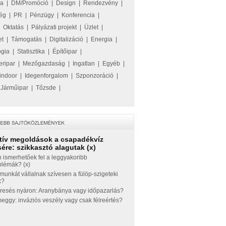
ka
|
DM/Promóció
|
Design
|
Rendezvény
|
ég
|
PR
|
Pénzügy
|
Konferencia
|
|
Oktatás
|
Pályázati projekt
|
Üzlet
|
et
|
Támogatás
|
Digitalizáció
|
Energia
|
ógia
|
Statisztika
|
Építőipar
|
eripar
|
Mezőgazdaság
|
Ingatlan
|
Egyéb
|
indoor
|
Idegenforgalom
|
Szponzoráció
|
|
Járműipar
|
Tőzsde
|
tív megoldások a csapadékvíz
ére: szikkasztó alagutak (x)
 ismerhetőek fel a leggyakoribb
blémák? (x)
munkát vállalnak szívesen a fülöp-szigeteki
k?
eresés nyáron: Aranybánya vagy időpazarlás?
ggy: inváziós veszély vagy csak félreértés?