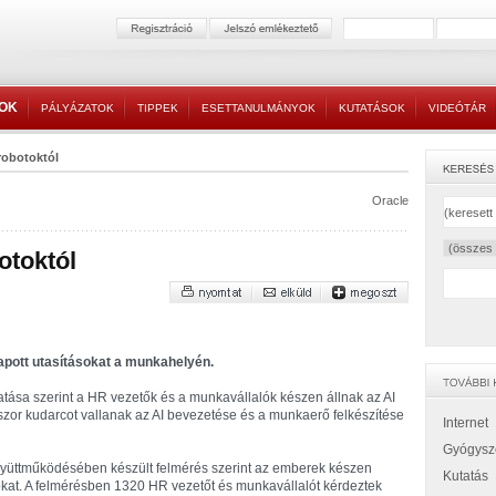
TOK
PÁLYÁZATOK
TIPPEK
ESETTANULMÁNYOK
KUTATÁSOK
VIDEÓTÁR
robotoktól
Oracle
otoktól
apott utasításokat a munkahelyén.
atása szerint a HR vezetők és a munkavállalók készen állnak az AI
szor kudarcot vallanak az AI bevezetése és a munkaerő felkészítése
Internet
Gyógysz
gyüttműködésében készült felmérés szerint az emberek készen
Kutatás
sokat. A felmérésben 1320 HR vezetőt és munkavállalót kérdeztek