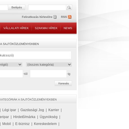
VÁLLALATI HÍREK
SZAKMAI HÍREK
NEWS
-tól
-ig
|
Légi ipar
|
Gazdasági Jog
|
Karrier
|
eripar
|
Hirdető/márka
|
Ügynökség
|
|
Mobil
|
E-biznisz
|
Kereskedelem
|