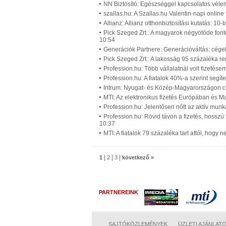
NN Biztosító: Egészséggel kapcsolatos vél
szallas.hu: A Szallas.hu Valentin-napi onlin
Allianz: Allianz otthonbiztosítási kutatás: 10
Pick Szeged Zrt.: A magyarok négyötöde font
10:54
Generációk Partnere: Generációváltás: cégek
Pick Szeged Zrt.: A lakosság 95 százaléka re
Profession.hu: Több vállalatnál volt fizetés
Profession.hu: A fiatalok 40%-a szerint segí
Intrum: Nyugat- és Közép-Magyarországon cs
MTI: Az elektronikus fizetés Európában és 
Profession.hu: Jelentősen nőtt az aktív mun
Profession.hu: Rövid távon a fizetés, hossz
10:37
MTI: A fiatalok 79 százaléka tart attól, hog
|
|
|
1
2
3
következő »
PARTNEREINK
SAJTÓKÖZLEMÉNYEK
ÜZLETI AJÁNLAT