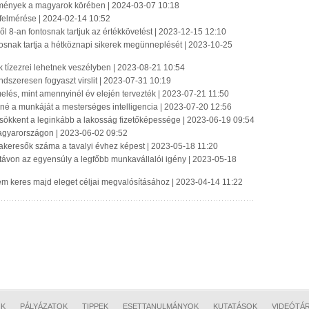
emények a magyarok körében | 2024-03-07 10:18
e felmérése | 2024-02-14 10:52
-ből 8-an fontosnak tartjuk az értékkövetést | 2023-12-15 12:10
osnak tartja a hétköznapi sikerek megünneplését | 2023-10-25
 tízezrei lehetnek veszélyben | 2023-08-21 10:54
ndszeresen fogyaszt virslit | 2023-07-31 10:19
emelés, mint amennyinél év elején tervezték | 2023-07-21 11:50
tené a munkáját a mesterséges intelligencia | 2023-07-20 12:56
ökkent a leginkább a lakosság fizetőképessége | 2023-06-19 09:54
Magyarországon | 2023-06-02 09:52
kakeresők száma a tavalyi évhez képest | 2023-05-18 11:20
ú távon az egyensúly a legfőbb munkavállalói igény | 2023-05-18
y nem keres majd eleget céljai megvalósításához | 2023-04-14 11:22
OK
PÁLYÁZATOK
TIPPEK
ESETTANULMÁNYOK
KUTATÁSOK
VIDEÓTÁ