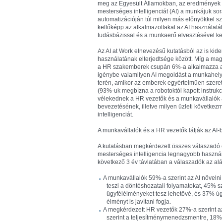
meg az Egyesült Államokban, az eredmények 
mesterséges intelligenciát (AI) a munkájuk s
automatizációján túl milyen más előnyökkel sz
kellőképp az alkalmazottakat az AI használa
tudásbázissal és a munkaerő elvesztésével k
Az AI at Work elnevezésű kutatásból az is kide
használatának elterjedtsége között. Míg a ma
a HR szakemberek csupán 6%-a alkalmazza a m
igénybe valamilyen AI megoldást a munkahelyén
terén, amikor az emberek egyértelműen szeret
(93%-uk megbízna a robotoktól kapott instruk
vélekednek a HR vezetők és a munkavállalók a
bevezetésének, illetve milyen üzleti követke
intelligenciát.
A munkavállalók és a HR vezetők látják az AI-b
A kutatásban megkérdezett összes válaszadó eg
mesterséges intelligencia legnagyobb hasznán
következő 3 év távlatában a válaszadók az alá
A munkavállalók 59%-a szerint az AI növeln
teszi a döntéshozatali folyamatokat, 45% sz
ügyfélélményeket tesz lehetővé, és 37% úg
élményt is javítani fogja.
A megkérdezett HR vezetők 27%-a szerint az A
szerint a teljesítménymenedzsmentre, 18% 