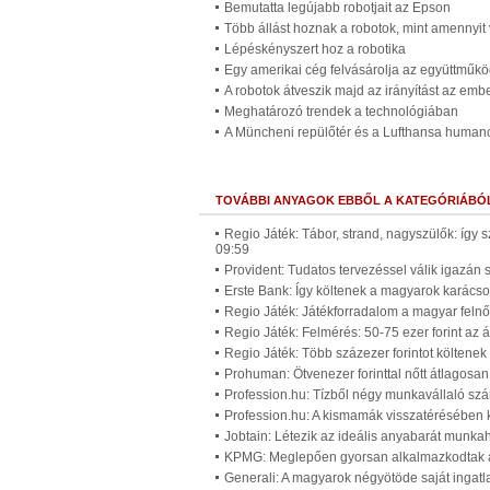
Bemutatta legújabb robotjait az Epson
Több állást hoznak a robotok, mint amennyit
Lépéskényszert hoz a robotika
Egy amerikai cég felvásárolja az együttműkö
A robotok átveszik majd az irányítást az embe
Meghatározó trendek a technológiában
A Müncheni repülőtér és a Lufthansa humano
TOVÁBBI ANYAGOK EBBŐL A KATEGÓRIÁBÓ
Regio Játék: Tábor, strand, nagyszülők: így 
09:59
Provident: Tudatos tervezéssel válik igazán
Erste Bank: Így költenek a magyarok karácso
Regio Játék: Játékforradalom a magyar felnő
Regio Játék: Felmérés: 50-75 ezer forint az 
Regio Játék: Több százezer forintot költenek
Prohuman: Ötvenezer forinttal nőtt átlagosan
Profession.hu: Tízből négy munkavállaló szá
Profession.hu: A kismamák visszatérésében 
Jobtain: Létezik az ideális anyabarát munk
KPMG: Meglepően gyorsan alkalmazkodtak a p
Generali: A magyarok négyötöde saját ingatl