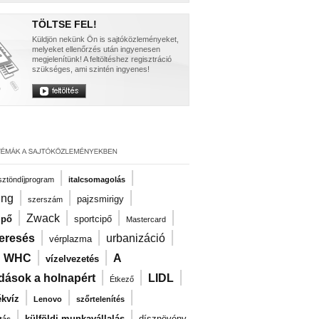
TÖLTSE FEL!
Küldjön nekünk Ön is sajtóközleményeket,
melyeket ellenőrzés után ingyenesen
megjelenítünk! A feltöltéshez regisztráció
szükséges, ami szintén ingyenes!
|
|
ösztöndíjprogram
italcsomagolás
|
|
|
ng
pajzsmirigy
szerszám
|
|
|
|
Zwack
ipő
sportcipő
Mastercard
|
|
|
eresés
urbanizáció
vérplazma
|
|
|
WHC
A
vízelvezetés
|
|
|
dások a holnapért
LIDL
Étkező
|
|
|
kvíz
Lenovo
szőrtelenítés
|
|
külföldi munkavállalás
dísznövény