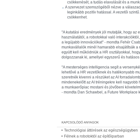
csökkenését, a tudás elavulását és a mun
A szervezet szemszögéből nézve a válaszadó
leginkább pozitív hatással. A vezetői szin
csökkenhet.
"A kutatási eredmények jól mutatják, hogy az 
használatától, a robotokkal való interakcióktó
a legújabb innovációkat" - mondta Fehér Csab
munkavállalók minél hamarabb elsajátítsák a
együtt kell működniük a HR osztályokkal, hogy 
dolgozzanak ki, amellyel egyszerű és hatásos A
"A mesterséges intelligencia segít a verseny
lehetővé a HR vezetőknek és hatékonyabb mun
szeretnék kivenni a részüket az AI forradalomb
mindenekelőtt az AI tréningekre kell nagyobb 
a munkaerőpiac mostani és jövőbeni követelmé
- mondta Dan Schawbel, a Future Workplace ku
Technológiai áttörések az egészségügyben
Félnek a robotoktól az építőiparban