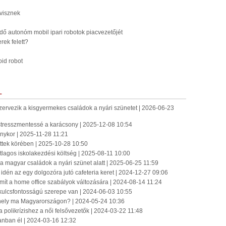
 visznek
dő autonóm mobil ipari robotok piacvezetőjét
rek felett?
id robot
L
szervezik a kisgyermekes családok a nyári szünetet | 2026-06-23
 stresszmentessé a karácsony | 2025-12-08 10:54
nykor | 2025-11-28 11:21
ttek körében | 2025-10-28 10:50
átlagos iskolakezdési költség | 2025-08-11 10:00
 a magyar családok a nyári szünet alatt | 2025-06-25 11:59
 idén az egy dolgozóra jutó cafeteria keret | 2024-12-27 09:06
mít a home office szabályok változására | 2024-08-14 11:24
kulcsfontosságú szerepe van | 2024-06-03 10:55
ahely ma Magyarországon? | 2024-05-24 10:36
olikrízishez a női felsővezetők | 2024-03-22 11:48
anban él | 2024-03-16 12:32