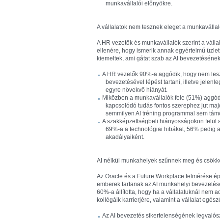
munkavállalói előnyökre.
A vállalatok nem tesznek eleget a munkavállal
A HR vezetők és munkavállalók szerint a válla
ellenére, hogy ismerik annak egyértelmű üzlet
kiemeltek, ami gátat szab az AI bevezetésének 
A HR vezetők 90%-a aggódik, hogy nem lesz 
bevezetésével lépést tartani, illetve jelen
egyre növekvő hiányát.
Miközben a munkavállalók fele (51%) aggódi
kapcsolódó tudás fontos szerephez jut maj
semmilyen AI tréning programmal sem támo
A szakképzettségbeli hiányosságokon felül
69%-a a technológiai hibákat, 56% pedig a
akadályaiként.
AI nélkül munkahelyek szűnnek meg és csök
Az Oracle és a Future Workplace felmérése ép
emberek tartanak az AI munkahelyi bevezetésé
60%-a állította, hogy ha a vállalatuknál nem a
kollégáik karrierjére, valamint a vállalat egész
Az AI bevezetés sikertelenségének legvaló