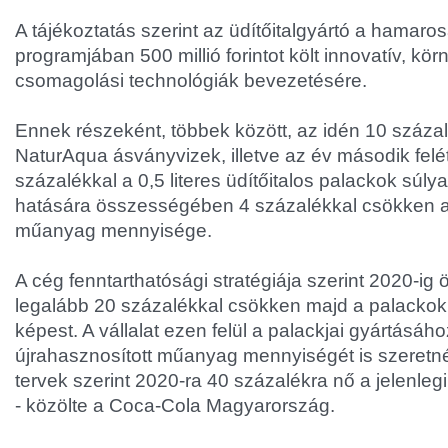
A tájékoztatás szerint az üdítőitalgyártó a hamar
programjában 500 millió forintot költ innovatív, kö
csomagolási technológiák bevezetésére.
Ennek részeként, többek között, az idén 10 száza
NaturAqua ásványvizek, illetve az év második felé
százalékkal a 0,5 literes üdítőitalos palackok súly
hatására összességében 4 százalékkal csökken a c
műanyag mennyisége.
A cég fenntarthatósági stratégiája szerint 2020-i
legalább 20 százalékkal csökken majd a palackok
képest. A vállalat ezen felül a palackjai gyártásáho
újrahasznosított műanyag mennyiségét is szeretn
tervek szerint 2020-ra 40 százalékra nő a jelenle
- közölte a Coca-Cola Magyarország.