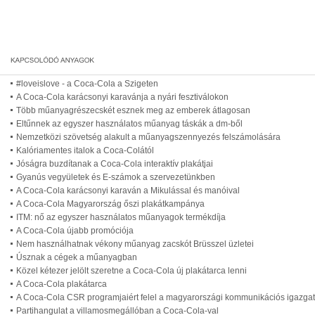
#loveislove - a Coca-Cola a Szigeten
A Coca-Cola karácsonyi karavánja a nyári fesztiválokon
Több műanyagrészecskét esznek meg az emberek átlagosan
Eltűnnek az egyszer használatos műanyag táskák a dm-ből
Nemzetközi szövetség alakult a műanyagszennyezés felszámolására
Kalóriamentes italok a Coca-Colától
Jóságra buzdítanak a Coca-Cola interaktív plakátjai
Gyanús vegyületek és E-számok a szervezetünkben
A Coca-Cola karácsonyi karaván a Mikulással és manóival
A Coca-Cola Magyarország őszi plakátkampánya
ITM: nő az egyszer használatos műanyagok termékdíja
A Coca-Cola újabb promóciója
Nem használhatnak vékony műanyag zacskót Brüsszel üzletei
Úsznak a cégek a műanyagban
Közel kétezer jelölt szeretne a Coca-Cola új plakátarca lenni
A Coca-Cola plakátarca
A Coca-Cola CSR programjaiért felel a magyarországi kommunikációs igazga
Partihangulat a villamosmegállóban a Coca-Cola-val