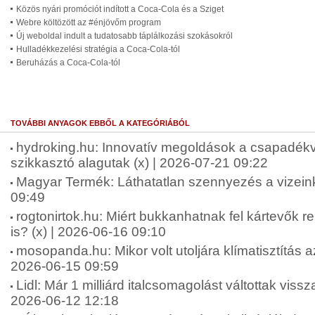
Közös nyári promóciót indított a Coca-Cola és a Sziget
Webre költözött az #énjövőm program
Új weboldal indult a tudatosabb táplálkozási szokásokról
Hulladékkezelési stratégia a Coca-Cola-tól
Beruházás a Coca-Cola-tól
TOVÁBBI ANYAGOK EBBŐL A KATEGÓRIÁBÓL
hydroking.hu: Innovatív megoldások a csapadékv
szikkasztó alagutak (x) | 2026-07-21 09:22
Magyar Termék: Láthatatlan szennyezés a vizein
09:49
rogtonirtok.hu: Miért bukkanhatnak fel kártevők 
is? (x) | 2026-06-16 09:10
mosopanda.hu: Mikor volt utoljára klímatisztítás a
2026-06-15 09:59
Lidl: Már 1 milliárd italcsomagolást váltottak viss
2026-06-12 12:18