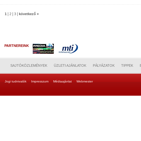
|
|
|
1
2
3
következő »
PARTNEREINK
SAJTÓKÖZLEMÉNYEK
ÜZLETI AJÁNLATOK
PÁLYÁZATOK
TIPPEK
Jogi tudnivalók
Impresszum
Médiaajánlat
Webmester