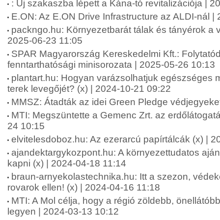
: Új szakaszba lépett a Kána-tó revitalizációja | 
E.ON: Az E.ON Drive Infrastructure az ALDI-nál |
packngo.hu: Környezetbarát tálak és tányérok a v
2025-06-23 11:05
SPAR Magyarország Kereskedelmi Kft.: Folytató
fenntarthatósági minisorozata | 2025-05-26 10:13
plantart.hu: Hogyan varázsolhatjuk egészséges 
terek levegőjét? (x) | 2024-10-21 09:22
MMSZ: Átadták az idei Green Pledge védjegyeket
MTI: Megszüntette a Gemenc Zrt. az erdőlátogatás
24 10:15
elvitelesdoboz.hu: Az ezerarcú papírtálcák (x) | 
ajandektargykozpont.hu: A környezettudatos ajá
kapni (x) | 2024-04-18 11:14
braun-arnyekolastechnika.hu: Itt a szezon, véd
rovarok ellen! (x) | 2024-04-16 11:18
MTI: A Mol célja, hogy a régió zöldebb, önellát
legyen | 2024-03-13 10:12