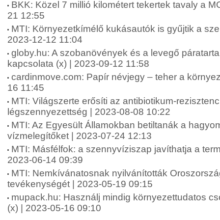
BKK: Közel 7 millió kilométert tekertek tavaly a 
21 12:55
MTI: Környezetkímélő kukásautók is gyűjtik a sz
2023-12-12 11:04
globy.hu: A szobanövények és a levegő páratart
kapcsolata (x) | 2023-09-12 11:58
cardinmove.com: Papír névjegy – teher a környez
16 11:45
MTI: Világszerte erősíti az antibiotikum-rezisztenc
légszennyezettség | 2023-08-08 10:22
MTI: Az Egyesült Államokban betiltanák a hagy
vízmelegítőket | 2023-07-24 12:13
MTI: Másfélfok: a szennyvíziszap javíthatja a termő
2023-06-14 09:39
MTI: Nemkívánatosnak nyilvánították Oroszors
tevékenységét | 2023-05-19 09:15
mupack.hu: Használj mindig környezettudatos c
(x) | 2023-05-16 09:10