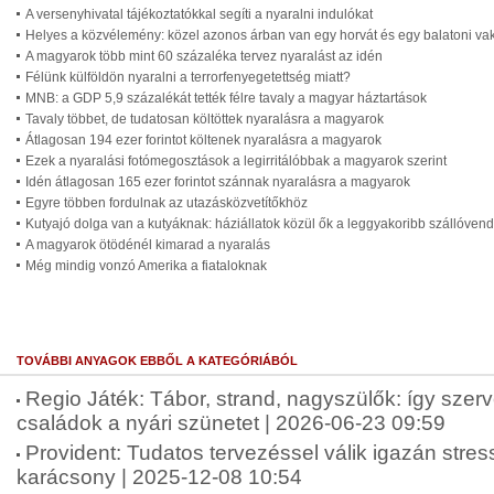
A versenyhivatal tájékoztatókkal segíti a nyaralni indulókat
Helyes a közvélemény: közel azonos árban van egy horvát és egy balatoni va
A magyarok több mint 60 százaléka tervez nyaralást az idén
Félünk külföldön nyaralni a terrorfenyegetettség miatt?
MNB: a GDP 5,9 százalékát tették félre tavaly a magyar háztartások
Tavaly többet, de tudatosan költöttek nyaralásra a magyarok
Átlagosan 194 ezer forintot költenek nyaralásra a magyarok
Ezek a nyaralási fotómegosztások a legirritálóbbak a magyarok szerint
Idén átlagosan 165 ezer forintot szánnak nyaralásra a magyarok
Egyre többen fordulnak az utazásközvetítőkhöz
Kutyajó dolga van a kutyáknak: háziállatok közül ők a leggyakoribb szállóven
A magyarok ötödénél kimarad a nyaralás
Még mindig vonzó Amerika a fiataloknak
TOVÁBBI ANYAGOK EBBŐL A KATEGÓRIÁBÓL
Regio Játék: Tábor, strand, nagyszülők: így szer
családok a nyári szünetet | 2026-06-23 09:59
Provident: Tudatos tervezéssel válik igazán str
karácsony | 2025-12-08 10:54