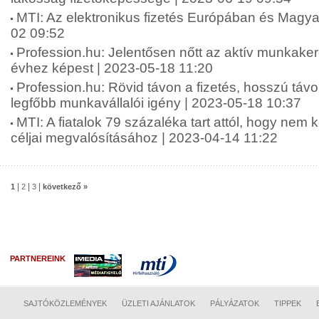
MTI: Az elektronikus fizetés Európában és Magy
02 09:52
Profession.hu: Jelentősen nőtt az aktív munkake
évhez képest | 2023-05-18 11:20
Profession.hu: Rövid távon a fizetés, hosszú táv
legfőbb munkavállalói igény | 2023-05-18 10:37
MTI: A fiatalok 79 százaléka tart attól, hogy nem 
céljai megvalósításához | 2023-04-14 11:22
|
|
|
1
2
3
következő »
PARTNEREINK
SAJTÓKÖZLEMÉNYEK
ÜZLETI AJÁNLATOK
PÁLYÁZATOK
TIPPEK