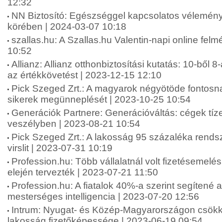
12:32
NN Biztosító: Egészséggel kapcsolatos vélemén
körében | 2024-03-07 10:18
szallas.hu: A Szallas.hu Valentin-napi online fel
10:52
Allianz: Allianz otthonbiztosítási kutatás: 10-ből 8
az értékkövetést | 2023-12-15 12:10
Pick Szeged Zrt.: A magyarok négyötöde fontosna
sikerek megünneplését | 2023-10-25 10:54
Generációk Partnere: Generációváltás: cégek tíze
veszélyben | 2023-08-21 10:54
Pick Szeged Zrt.: A lakosság 95 százaléka rends
virslit | 2023-07-31 10:19
Profession.hu: Több vállalatnál volt fizetésemelé
elején tervezték | 2023-07-21 11:50
Profession.hu: A fiatalok 40%-a szerint segítené 
mesterséges intelligencia | 2023-07-20 12:56
Intrum: Nyugat- és Közép-Magyarországon csökk
lakosság fizetőképessége | 2023-06-19 09:54