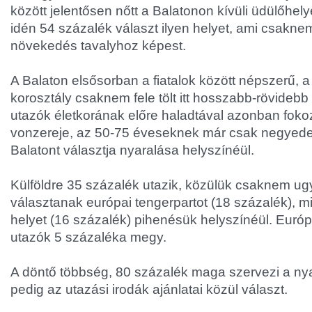
között jelentősen nőtt a Balatonon kívüli üdülőhe
idén 54 százalék választ ilyen helyet, ami csakn
növekedés tavalyhoz képest.
A Balaton elsősorban a fiatalok között népszerű, 
korosztály csaknem fele tölt itt hosszabb-rövidebb
utazók életkorának előre haladtával azonban foko
vonzereje, az 50-75 éveseknek már csak negyed
Balatont választja nyaralása helyszínéül.
Külföldre 35 százalék utazik, közülük csaknem u
választanak európai tengerpartot (18 százalék), m
helyet (16 százalék) pihenésük helyszínéül. Európ
utazók 5 százaléka megy.
A döntő többség, 80 százalék maga szervezi a nya
pedig az utazási irodák ajánlatai közül választ.