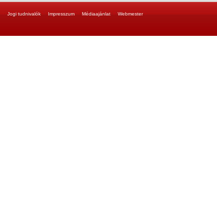
Jogi tudnivalók
Impresszum
Médiaajánlat
Webmester