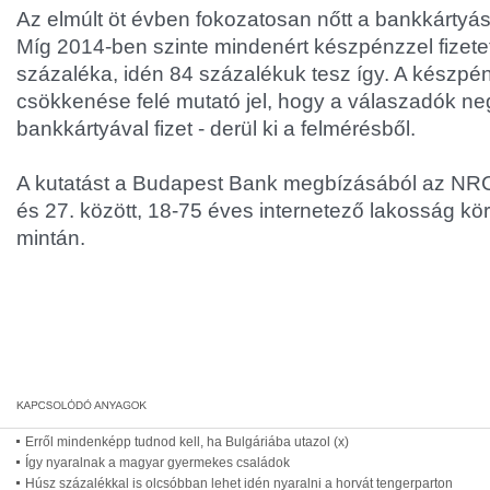
Az elmúlt öt évben fokozatosan nőtt a bankkártyás
Míg 2014-ben szinte mindenért készpénzzel fizete
százaléka, idén 84 százalékuk tesz így. A készpé
csökkenése felé mutató jel, hogy a válaszadók ne
bankkártyával fizet - derül ki a felmérésből.
A kutatást a Budapest Bank megbízásából az NRC
és 27. között, 18-75 éves internetező lakosság kö
mintán.
Erről mindenképp tudnod kell, ha Bulgáriába utazol (x)
Így nyaralnak a magyar gyermekes családok
Húsz százalékkal is olcsóbban lehet idén nyaralni a horvát tengerparton