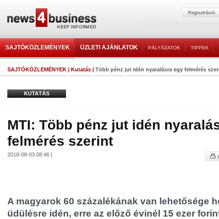
SAJTÓKÖZLEMÉNYEK
ÜZLETI AJÁNLATOK
PÁLYÁZATOK
TIPPEK
SAJTÓKÖZLEMÉNYEK
|
Kutatás
|
Több pénz jut idén nyaralásra egy felmérés szer
KUTATÁS
MTI: Több pénz jut idén nyaralá
felmérés szerint
2018-08-03 08:46 |
A magyarok 60 százalékának van lehetősége 
üdülésre idén, erre az előző évinél 15 ezer forin