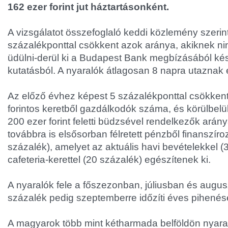
162 ezer forint jut háztartásonként.
A vizsgálatot összefoglaló keddi közlemény szerin
százalékponttal csökkent azok aránya, akiknek n
üdülni-derül ki a Budapest Bank megbízásából kész
kutatásból. A nyaralók átlagosan 8 napra utaznak e
Az előző évhez képest 5 százalékponttal csökke
forintos keretből gazdálkodók száma, és körülbelü
200 ezer forint feletti büdzsével rendelkezők arány
továbbra is elsősorban félretett pénzből finanszír
százalék), amelyet az aktuális havi bevételekkel (
cafeteria-kerettel (20 százalék) egészítenek ki.
A nyaralók fele a főszezonban, júliusban és augus
százalék pedig szeptemberre időzíti éves pihenés
A magyarok több mint kétharmada belföldön nyaral.