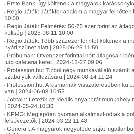
Erste Bank: Így költenek a magyarok karácsonyko
Regio Játék: Játékforradalom a magyar felnőttek
10:50
Regio Játék: Felmérés: 50-75 ezer forint az átlag
költség | 2025-08-11 10:00
Regio Játék: Több százezer forintot költenek a 
nyári szünet alatt | 2025-06-25 11:59
Prohuman: Ötvenezer forinttal nőtt átlagosan idé
jutó cafeteria keret | 2024-12-27 09:06
Profession.hu: Tízből négy munkavállaló számít 
szabályok változására | 2024-08-14 11:24
Profession.hu: A kismamák visszatérésében kul
van | 2024-06-03 10:55
Jobtain: Létezik az ideális anyabarát munkahel
| 2024-05-24 10:36
KPMG: Meglepően gyorsan alkalmazkodtak a polik
felsővezetők | 2024-03-22 11:48
Generali: A magyarok négyötöde saját ingatlanba