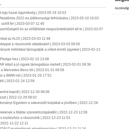
L
ösztöndíj
tt egy hazai ügynökség | 2023-05-19 10:03
az Akadémia 2022-es jótékonysági felhívására | 2023-05-10 10:03
zólít fel | 2023-03-07 11:40
enlőségért és az előítéletek megszüntetéséért áll ki | 2023-03-07
lókat az ALDI | 2023-03-03 11:48
oppal a rászorulók oktatásáért | 2023-03-03 09:00
ványok milliókkal támogatják a nőket érintő ügyeket | 2023-02-13
n Pledge-hez | 2023-02-10 13:08
 kitart a jó ügyek támogatása mellett | 2023-02-01 09:36
a Mercedes-Benz-tól | 2023-01-31 09:59
ás a BMW-nél | 2023-01-26 17:52
tól | 2023-01-24 12:59
merést kapott | 2022-12-30 08:06
szat | 2022-12-29 09:02
tudományi Egyetem a vakvezető kutyákat a jövőben | 2022-12-28
eknek a Máltai szeretetszolgálattól | 2022-12-23 12:06
itális eszközhöz a rászorulók | 2022-12-23 11:53
| 2022-12-22 12:11
TÁSZ munkatársak adományozása | 2022-12-21 11:24