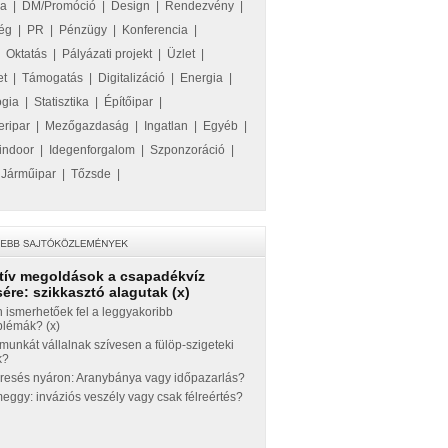
ka
|
DM/Promóció
|
Design
|
Rendezvény
|
ég
|
PR
|
Pénzügy
|
Konferencia
|
|
Oktatás
|
Pályázati projekt
|
Üzlet
|
et
|
Támogatás
|
Digitalizáció
|
Energia
|
ógia
|
Statisztika
|
Építőipar
|
eripar
|
Mezőgazdaság
|
Ingatlan
|
Egyéb
|
indoor
|
Idegenforgalom
|
Szponzoráció
|
|
Járműipar
|
Tőzsde
|
tív megoldások a csapadékvíz
ére: szikkasztó alagutak (x)
 ismerhetőek fel a leggyakoribb
blémák? (x)
munkát vállalnak szívesen a fülöp-szigeteki
k?
eresés nyáron: Aranybánya vagy időpazarlás?
ggy: inváziós veszély vagy csak félreértés?