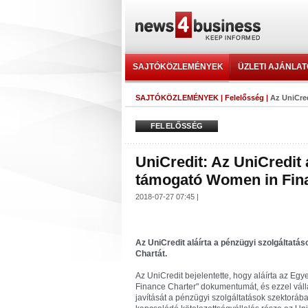
SAJTÓKÖZLEMÉNYEK
ÜZLETI AJÁNLA
SAJTÓKÖZLEMÉNYEK
|
Felelősség
|
Az UniCred
FELELŐSSÉG
UniCredit: Az UniCredit
támogató Women in Fin
2018-07-27 07:45 |
Az UniCredit aláírta a pénzügyi szolgáltat
Chartát.
Az UniCredit bejelentette, hogy aláírta az E
Finance Charter" dokumentumát, és ezzel vál
javítását a pénzügyi szolgáltatások szektorá