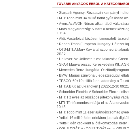
TOVÁBBI ANYAGOK EBBŐL A KATEGÓRIÁBÓ
Starpath Agency: Rózsaszín kampányt indíto
MTI: Több mint 34 millió forint gyűlt össze 
Avon: Az AVON Nőnap alkalmából változásra s
Mars Magyarország: A Mars a nemek közti egy
10:34
Aldi: Vásárlóival közösen támogatott rászoru
Raben Trans European Hungary: Hétezer lapt
OTS-MTI: A Mary Kay által szponzorált alapít
08:45
Unilever: Az Unilever is csatlakozott a Gree
SPAR Magyarország Kereskedelmi Kft.: A SPAR
Mercedes-Benz Hungária: Ösztöndíjprogram 
BMW: Magas színvonalú egészségügyi ellát
TESCO: 60+10 millió forint adomány a Tescó
MTI: A BKK az ukranokért | 2022-12-30 09:21
Schneider Electric: A Schneider Electric elis
MTI: Tíz éves az országos jótékonysági vadá
MTI: Térítésmentesen látja el az Állatorvos
10:45
MTI: Több mint 11 ezer ajándékcsomag gyerek
Yettel: 16 millió forint értékben jutottak dig
Yettel: Idén csökkent a jótékonykodási kedv 
OPUS TIGÁZ: Az OPUS TIGÁZ és az OPUS TI