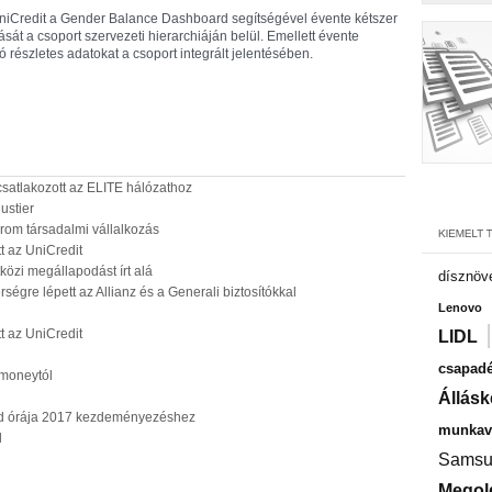
niCredit a Gender Balance Dashboard segítségével évente kétszer
sát a csoport szervezeti hierarchiáján belül. Emellett évente
részletes adatokat a csoport integrált jelentésében.
csatlakozott az ELITE hálózathoz
ustier
rom társadalmi vállalkozás
t az UniCredit
özi megállapodást írt alá
dísznöv
rségre lépett az Allianz és a Generali biztosítókkal
Lenovo
t az UniCredit
LIDL
csapadé
omoneytól
Állásk
öld órája 2017 kezdeményezéshez
munkavá
l
Samsu
Megol