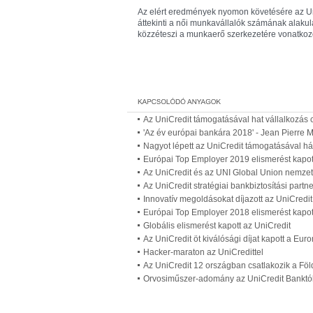
Az elért eredmények nyomon követésére az U
áttekinti a női munkavállalók számának alakulá
közzéteszi a munkaerő szerkezetére vonatkozó 
Az UniCredit támogatásával hat vállalkozás 
'Az év európai bankára 2018' - Jean Pierre M
Nagyot lépett az UniCredit támogatásával há
Európai Top Employer 2019 elismerést kapot
Az UniCredit és az UNI Global Union nemzetk
Az UniCredit stratégiai bankbiztosítási partne
Innovatív megoldásokat díjazott az UniCredit
Európai Top Employer 2018 elismerést kapot
Globális elismerést kapott az UniCredit
Az UniCredit öt kiválósági díjat kapott a Eur
Hacker-maraton az UniCredittel
Az UniCredit 12 országban csatlakozik a F
Orvosiműszer-adomány az UniCredit Banktó