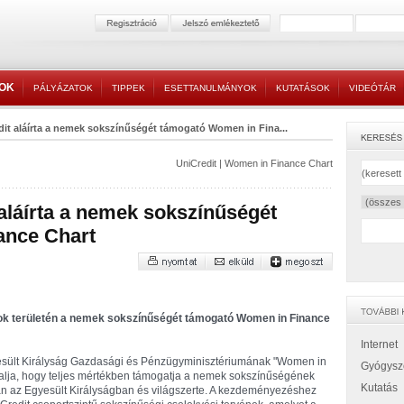
TOK
PÁLYÁZATOK
TIPPEK
ESETTANULMÁNYOK
KUTATÁSOK
VIDEÓTÁR
it aláírta a nemek sokszínűségét támogató Women in Fina...
UniCredit
|
Women in Finance Chart
 aláírta a nemek sokszínűségét
ance Chart
ások területén a nemek sokszínűségét támogató Women in Finance
Internet
gyesült Királyság Gazdasági és Pénzügyminisztériumának "Women in
Gyógysz
lalja, hogy teljes mértékben támogatja a nemek sokszínűségének
Kutatás
ban az Egyesült Királyságban és világszerte. A kezdeményezéshez