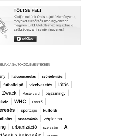
TÖLTSE FEL!
Küldjön nekünk Ön is sajtóközleményeket,
melyeket ellenőrzés után ingyenesen
megjelenítünk! A feltöltéshez regisztráció
szükséges, ami szintén ingyenes!
|
|
|
ény
italcsomagolás
szőrtelenítés
|
|
|
|
látás
futballcipő
vízelvezetés
|
|
|
|
Zwack
pajzsmirigy
Mastercard
|
|
|
WHC
kvíz
Étkező
|
|
eresés
sportcipő
külföldi
|
|
|
llalás
vérplazma
visszaváltás
|
|
|
ng
urbanizáció
A
szerszám
|
dások a holnapért