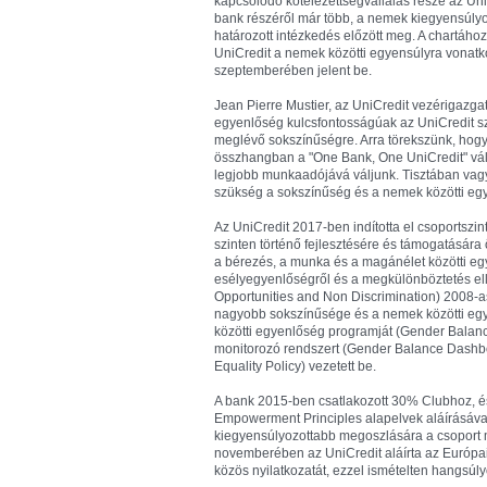
kapcsolódó kötelezettségvállalás része az Uni
bank részéről már több, a nemek kiegyensúlyo
határozott intézkedés előzött meg. A chartáho
UniCredit a nemek közötti egyensúlyra vonat
szeptemberében jelent be.
Jean Pierre Mustier, az UniCredit vezérigazgat
egyenlőség kulcsfontosságúak az UniCredit s
meglévő sokszínűségre. Arra törekszünk, hogy
összhangban a "One Bank, One UniCredit" válla
legjobb munkaadójává váljunk. Tisztában vagy
szükség a sokszínűség és a nemek közötti egye
Az UniCredit 2017-ben indította el csoportszi
szinten történő fejlesztésére és támogatására
a bérezés, a munka és a magánélet közötti egy
esélyegyenlőségről és a megkülönböztetés elle
Opportunities and Non Discrimination) 2008-a
nagyobb sokszínűsége és a nemek közötti egyen
közötti egyenlőség programját (Gender Balan
monitorozó rendszert (Gender Balance Dashboa
Equality Policy) vezetett be.
A bank 2015-ben csatlakozott 30% Clubhoz, és
Empowerment Principles alapelvek aláírásával 
kiegyensúlyozottabb megoszlására a csoport 
novemberében az UniCredit aláírta az Európ
közös nyilatkozatát, ezzel ismételten hangsúlyo