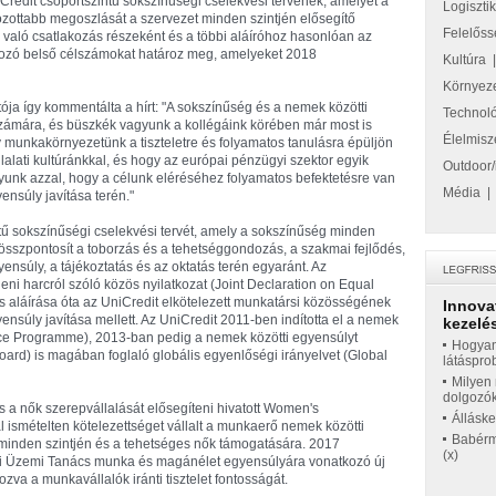
Credit csoportszintű sokszínűségi cselekvési tervének, amelyet a
Logiszti
zottabb megoszlását a szervezet minden szintjén elősegítő
Felelőss
z való csatlakozás részeként és a többi aláíróhoz hasonlóan az
kozó belső célszámokat határoz meg, amelyeket 2018
Kultúra
Környez
ója így kommentálta a hírt: "A sokszínűség és a nemek közötti
Technol
zámára, és büszkék vagyunk a kollégáink körében már most is
Élelmisz
 munkakörnyezetünk a tiszteletre és folyamatos tanulásra épüljön
lati kultúránkkal, és hogy az európai pénzügyi szektor egyik
Outdoor/
unk azzal, hogy a célunk eléréséhez folyamatos befektetésre van
Média
nsúly javítása terén."
ntű sokszínűségi cselekvési tervét, amely a sokszínűség minden
 összpontosít a toborzás és a tehetséggondozás, a szakmai fejlődés,
ensúly, a tájékoztatás és az oktatás terén egyaránt. Az
ni harcról szóló közös nyilatkozat (Joint Declaration on Equal
s aláírása óta az UniCredit elkötelezett munkatársi közösségének
Innova
súly javítása mellett. Az UniCredit 2011-ben indította el a nemek
kezelés
ce Programme), 2013-ban pedig a nemek közötti egyensúlyt
Hogyan
rd) is magában foglaló globális egyenlőségi irányelvet (Global
látáspro
Milyen 
dolgozó
 a nők szerepvállalását elősegíteni hivatott Women's
Állásk
ismételten kötelezettséget vállalt a munkaerő nemek közötti
Babérme
minden szintjén és a tehetséges nők támogatására. 2017
(x)
ai Üzemi Tanács munka és magánélet egyensúlyára vonatkozó új
zva a munkavállalók iránti tisztelet fontosságát.