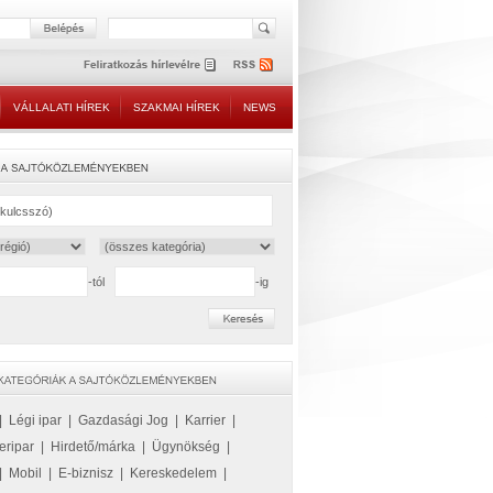
VÁLLALATI HÍREK
SZAKMAI HÍREK
NEWS
-tól
-ig
|
Légi ipar
|
Gazdasági Jog
|
Karrier
|
eripar
|
Hirdető/márka
|
Ügynökség
|
|
Mobil
|
E-biznisz
|
Kereskedelem
|