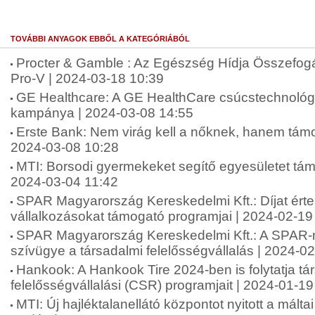
TOVÁBBI ANYAGOK EBBŐL A KATEGÓRIÁBÓL
Procter & Gamble : Az Egészség Hídja Összefogá
Pro-V | 2024-03-18 10:39
GE Healthcare: A GE HealthCare csúcstechnol
kampánya | 2024-03-08 14:55
Erste Bank: Nem virág kell a nőknek, hanem tám
2024-03-08 10:28
MTI: Borsodi gyermekeket segítő egyesületet tám
2024-03-04 11:42
SPAR Magyarország Kereskedelmi Kft.: Díjat ért
vállalkozásokat támogató programjai | 2024-02-19
SPAR Magyarország Kereskedelmi Kft.: A SPAR-n
szívügye a társadalmi felelősségvállalás | 2024-0
Hankook: A Hankook Tire 2024-ben is folytatja tá
felelősségvállalási (CSR) programjait | 2024-01-19
MTI: Új hajléktalanellátó központot nyitott a málta