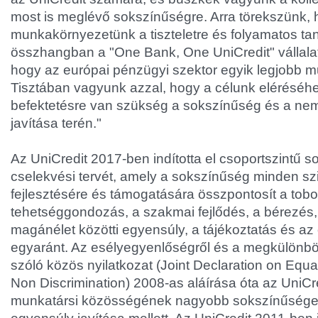
most is meglévő sokszínűségre. Arra törekszünk,
munkakörnyezetünk a tiszteletre és folyamatos ta
összhangban a "One Bank, One UniCredit" vállalati
hogy az európai pénzügyi szektor egyik legjobb 
Tisztában vagyunk azzal, hogy a célunk eléréséh
befektetésre van szükség a sokszínűség és a nem
javítása terén."
Az UniCredit 2017-ben indította el csoportszintű s
cselekvési tervét, amely a sokszínűség minden szi
fejlesztésére és támogatására összpontosít a tobo
tehetséggondozás, a szakmai fejlődés, a bérezés
magánélet közötti egyensúly, a tájékoztatás és az 
egyaránt. Az esélyegyenlőségről és a megkülönböz
szóló közös nyilatkozat (Joint Declaration on Equa
Non Discrimination) 2008-as aláírása óta az UniCre
munkatársi közösségének nagyobb sokszínűsége 