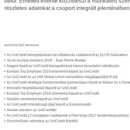
belül. Emellett évente közzéteszi a munkaerő sze
részletes adatokat a csoport integrált jelentésében
Az UniCredit támogatásával hat vállalkozás csatlakozott az ELITE hálózathoz
'Az év európai bankára 2018' - Jean Pierre Mustier
Nagyot lépett az UniCredit támogatásával három társadalmi vállalkozás
Európai Top Employer 2019 elismerést kapott az UniCredit
Az UniCredit és az UNI Global Union nemzetközi megállapodást írt alá
Az UniCredit stratégiai bankbiztosítási partnerségre lépett az Allianz és a Gener
Innovatív megoldásokat díjazott az UniCredit
Európai Top Employer 2018 elismerést kapott az UniCredit
Globális elismerést kapott az UniCredit
Az UniCredit öt kiválósági díjat kapott a Euromoneytól
Hacker-maraton az UniCredittel
Az UniCredit 12 országban csatlakozik a Föld órája 2017 kezdeményezéshez
Orvosiműszer-adomány az UniCredit Banktól