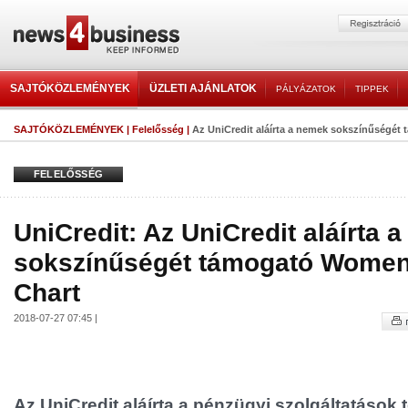
SAJTÓKÖZLEMÉNYEK
ÜZLETI AJÁNLATOK
PÁLYÁZATOK
TIPPEK
SAJTÓKÖZLEMÉNYEK
|
Felelősség
|
Az UniCredit aláírta a nemek sokszínűségét 
FELELŐSSÉG
UniCredit: Az UniCredit aláírta 
sokszínűségét támogató Women
Chart
2018-07-27 07:45 |
Az UniCredit aláírta a pénzügyi szolgáltatások