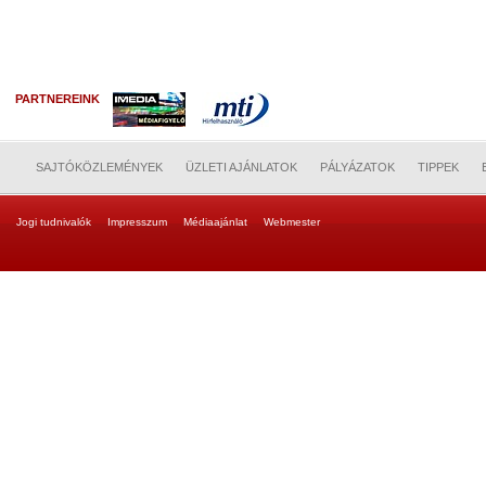
PARTNEREINK
SAJTÓKÖZLEMÉNYEK
ÜZLETI AJÁNLATOK
PÁLYÁZATOK
TIPPEK
Jogi tudnivalók
Impresszum
Médiaajánlat
Webmester