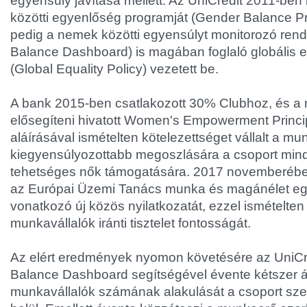
egyensúly javítása mellett. Az UniCredit 2011-ben 
közötti egyenlőség programját (Gender Balance 
pedig a nemek közötti egyensúlyt monitorozó ren
Balance Dashboard) is magában foglaló globális e
(Global Equality Policy) vezetett be.
A bank 2015-ben csatlakozott 30% Clubhoz, és a 
elősegíteni hivatott Women's Empowerment Princi
aláírásával ismételten kötelezettséget vállalt a m
kiegyensúlyozottabb megoszlására a csoport mind
tehetséges nők támogatására. 2017 novemberében 
az Európai Üzemi Tanács munka és magánélet eg
vonatkozó új közös nyilatkozatát, ezzel ismételte
munkavállalók iránti tisztelet fontosságát.
Az elért eredmények nyomon követésére az UniCr
Balance Dashboard segítségével évente kétszer átt
munkavállalók számának alakulását a csoport szer