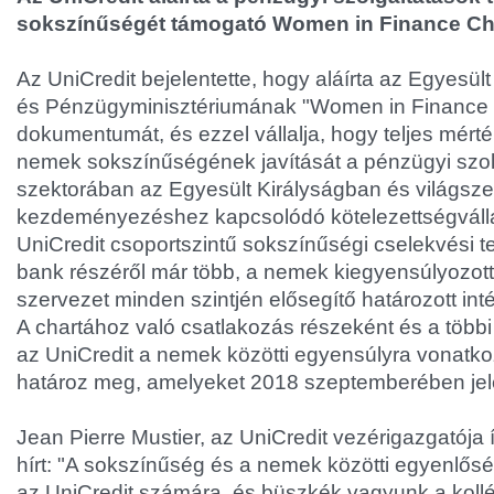
sokszínűségét támogató Women in Finance Cha
Az UniCredit bejelentette, hogy aláírta az Egyesül
és Pénzügyminisztériumának "Women in Finance 
dokumentumát, és ezzel vállalja, hogy teljes mért
nemek sokszínűségének javítását a pénzügyi szol
szektorában az Egyesült Királyságban és világszer
kezdeményezéshez kapcsolódó kötelezettségválla
UniCredit csoportszintű sokszínűségi cselekvési t
bank részéről már több, a nemek kiegyensúlyozot
szervezet minden szintjén elősegítő határozott in
A chartához való csatlakozás részeként és a több
az UniCredit a nemek közötti egyensúlyra vonatk
határoz meg, amelyeket 2018 szeptemberében jel
Jean Pierre Mustier, az UniCredit vezérigazgatója
hírt: "A sokszínűség és a nemek közötti egyenlős
az UniCredit számára, és büszkék vagyunk a koll