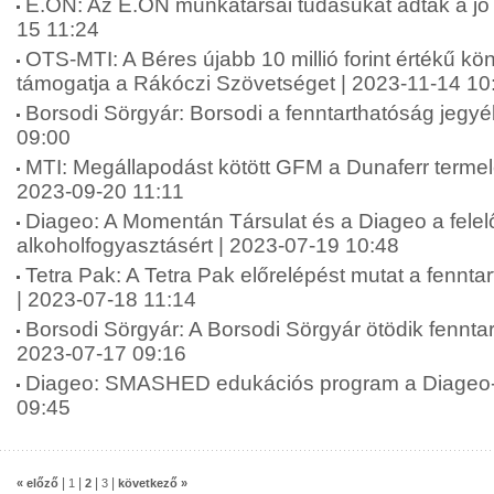
E.ON: Az E.ON munkatársai tudásukat adták a jó
15 11:24
OTS-MTI: A Béres újabb 10 millió forint értékű 
támogatja a Rákóczi Szövetséget | 2023-11-14 10
Borsodi Sörgyár: Borsodi a fenntarthatóság jegy
09:00
MTI: Megállapodást kötött GFM a Dunaferr termelé
2023-09-20 11:11
Diageo: A Momentán Társulat és a Diageo a felel
alkoholfogyasztásért | 2023-07-19 10:48
Tetra Pak: A Tetra Pak előrelépést mutat a fenntar
| 2023-07-18 11:14
Borsodi Sörgyár: A Borsodi Sörgyár ötödik fenntar
2023-07-17 09:16
Diageo: SMASHED edukációs program a Diageo-t
09:45
|
|
|
|
« előző
1
2
3
következő »