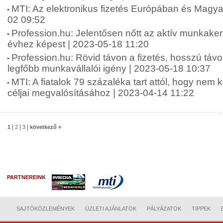
MTI: Az elektronikus fizetés Európában és Magy
02 09:52
Profession.hu: Jelentősen nőtt az aktív munkake
évhez képest | 2023-05-18 11:20
Profession.hu: Rövid távon a fizetés, hosszú táv
legfőbb munkavállalói igény | 2023-05-18 10:37
MTI: A fiatalok 79 százaléka tart attól, hogy nem 
céljai megvalósításához | 2023-04-14 11:22
|
|
|
1
2
3
következő »
PARTNEREINK
SAJTÓKÖZLEMÉNYEK
ÜZLETI AJÁNLATOK
PÁLYÁZATOK
TIPPEK