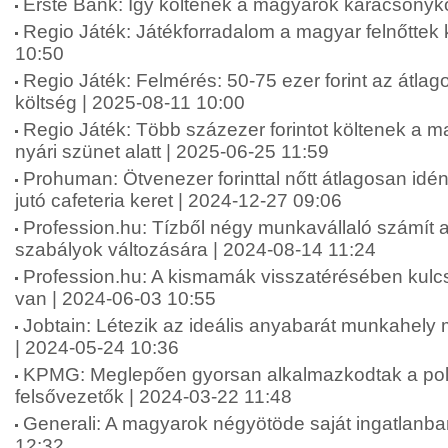
Erste Bank: Így költenek a magyarok karácsonyko
Regio Játék: Játékforradalom a magyar felnőttek
10:50
Regio Játék: Felmérés: 50-75 ezer forint az átlag
költség | 2025-08-11 10:00
Regio Játék: Több százezer forintot költenek a 
nyári szünet alatt | 2025-06-25 11:59
Prohuman: Ötvenezer forinttal nőtt átlagosan idé
jutó cafeteria keret | 2024-12-27 09:06
Profession.hu: Tízből négy munkavállaló számít 
szabályok változására | 2024-08-14 11:24
Profession.hu: A kismamák visszatérésében kul
van | 2024-06-03 10:55
Jobtain: Létezik az ideális anyabarát munkahel
| 2024-05-24 10:36
KPMG: Meglepően gyorsan alkalmazkodtak a polik
felsővezetők | 2024-03-22 11:48
Generali: A magyarok négyötöde saját ingatlanba
12:32