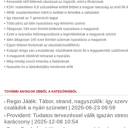
Kevesebb időt töltenek utazással az ingázók, mint a fővárosiak
KSH: reálértéken 8,8 százalékkal költött többet a magyar lakosság az első fél
MNB: szeptemberben hitelt is betétet is felvettek a vállalatok
Így utaznak az Y generáció tagjai
Több pénz jut idén nyaralásra egy felmérés szerint
Átlagosan 194 ezer forintot költenek nyaralásra a magyarok
Ezek a nyaralási fotómegosztások a legirritálóbbak a magyarok szerint
Idén átlagosan 165 ezer forintot szánnak nyaralásra a magyarok
Egyre többen fordulnak az utazásközvetítőkhöz
Kutyajó dolga van a kutyáknak: háziállatok közül ők a leggyakoribb szállóven
A magyarok ötödénél kimarad a nyaralás
Még mindig vonzó Amerika a fiataloknak
Nyaralás és a lakásfelújítás mindenek előtt
TOVÁBBI ANYAGOK EBBŐL A KATEGÓRIÁBÓL
Regio Játék: Tábor, strand, nagyszülők: így szer
családok a nyári szünetet | 2026-06-23 09:59
Provident: Tudatos tervezéssel válik igazán str
karácsony | 2025-12-08 10:54