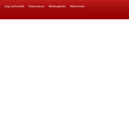
Jogi tudnivalók
Impresszum
Médiaajánlat
Webmester