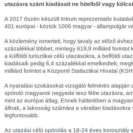
utazásra szánt kiadásait ne hitelből vagy kölcs
A 2017 őszén készült Intrum reprezentatív kutatá
401 európai - köztük 1006 magyar - állampolgár vet
A közlemény ismerteti, hogy tavaly az előző évhez
százalékkal többet, mintegy 619,9 milliárd forintot
a külföldi turisztikai célú utazásokra, a belföldi ut
kiadásaik pedig 6,4 százalékkal emelkedtek, megk
milliárd forintot a Központi Statisztikai Hivatal (KSH
A nyaralási szokásokat vizsgáló felmérés alapján
spóroló magyarok negyede tesz félre utazásra, a
mint az európai átlag. Ennek hátterében a magyaro
állnak, a lakosság számára a váratlan kiadásokra 
legfontosabb.
Az utazási célú spórolás a 18-24 éves korosztály 