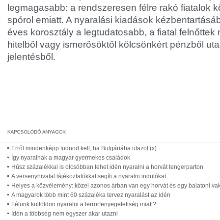
legmagasabb: a rendszeresen félre rakó fiatalok 
spórol emiatt. A nyaralási kiadások kézbentartásá
éves korosztály a legtudatosabb, a fiatal felnőttek 
hitelből vagy ismerősöktől kölcsönkért pénzből utaz
jelentésből.
Erről mindenképp tudnod kell, ha Bulgáriába utazol (x)
Így nyaralnak a magyar gyermekes családok
Húsz százalékkal is olcsóbban lehet idén nyaralni a horvát tengerparton
A versenyhivatal tájékoztatókkal segíti a nyaralni indulókat
Helyes a közvélemény: közel azonos árban van egy horvát és egy balatoni va
A magyarok több mint 60 százaléka tervez nyaralást az idén
Félünk külföldön nyaralni a terrorfenyegetettség miatt?
Idén a többség nem egyszer akar utazni