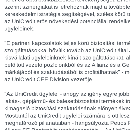
szerint szinergiákat is létrehoznak majd a továbbfe
kereskedelmi stratégia segítségével, széles körű t
az UniCredit erős növekedési potenciállal rendelk
ügyfeleinek.
"E partneri kapcsolatok teljes körű biztosítási te
szolgáltatásokkal bővítik tovább az UniCredit által
kisvállalati ügyfeleinknek kínált szolgáltatásokat, a
betöltött vezető pozíciónkból és az Allianz és a Ge
márkájából és szaktudásából is profitálhatnak" - m
az UniCredit CEE Division vezetője.
"Az UniCredit ügyfelei - ahogy az igény egyre jobb
lakás-, gépjármű- és balesetbiztosítási termékek irá
kimagasló biztosítási szaktudásának előnyeit élve
Mostantól az UniCredit ügyfelei számára is ott les
meghatározó pillanataiban - hangsúlyozta Petros