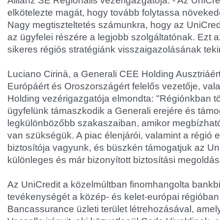
Allianz SE Regionális vezérigazgatója. - Az UniCred
elkötelezte magát, hogy tovább folytassa növeked
Nagy megtiszteltetés számunkra, hogy az UniCredit 
az ügyfelei részére a legjobb szolgáltatónak. Ezt
sikeres régiós stratégiánk visszaigazolásának tekin
Luciano Cirinà, a Generali CEE Holding Ausztriáért
Európáért és Oroszországért felelős vezetője, val
Holding vezérigazgatója elmondta: "Régiónkban töb
ügyfelünk támaszkodik a Generali erejére és támo
legkülönbözőbb szakaszaiban, amikor megbízható b
van szükségük. A piac élenjárói, valamint a régió
biztosítója vagyunk, és büszkén támogatjuk az Uni
különleges és már bizonyított biztosítási megoldás
Az UniCredit a közelmúltban finomhangolta bankbi
tevékenységét a közép- és kelet-európai régióba
Bancassurance üzleti terület létrehozásával, amel