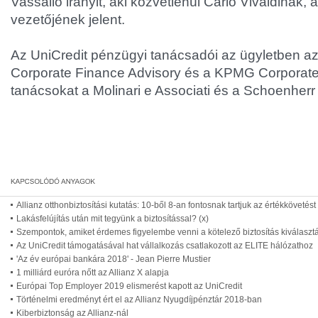
Vassallo irányit, aki közvetlenül Carlo Vivaldinak, 
vezetőjének jelent.
Az UniCredit pénzügyi tanácsadói az ügyletben a
Corporate Finance Advisory és a KPMG Corporate 
tanácsokat a Molinari e Associati és a Schoenherr 
Allianz otthonbiztosítási kutatás: 10-ből 8-an fontosnak tartjuk az értékkövetést
Lakásfelújítás után mit tegyünk a biztosítással? (x)
Szempontok, amiket érdemes figyelembe venni a kötelező biztosítás kiválasztá
Az UniCredit támogatásával hat vállalkozás csatlakozott az ELITE hálózathoz
'Az év európai bankára 2018' - Jean Pierre Mustier
1 milliárd euróra nőtt az Allianz X alapja
Európai Top Employer 2019 elismerést kapott az UniCredit
Történelmi eredményt ért el az Allianz Nyugdíjpénztár 2018-ban
Kiberbiztonság az Allianz-nál