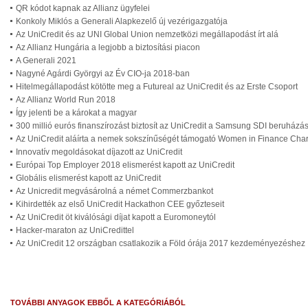
QR kódot kapnak az Allianz ügyfelei
Konkoly Miklós a Generali Alapkezelő új vezérigazgatója
Az UniCredit és az UNI Global Union nemzetközi megállapodást írt alá
Az Allianz Hungária a legjobb a biztosítási piacon
A Generali 2021
Nagyné Agárdi Györgyi az Év CIO-ja 2018-ban
Hitelmegállapodást kötötte meg a Futureal az UniCredit és az Erste Csoport
Az Allianz World Run 2018
Így jelenti be a károkat a magyar
300 millió eurós finanszírozást biztosít az UniCredit a Samsung SDI beruház
Az UniCredit aláírta a nemek sokszínűségét támogató Women in Finance Char
Innovatív megoldásokat díjazott az UniCredit
Európai Top Employer 2018 elismerést kapott az UniCredit
Globális elismerést kapott az UniCredit
Az Unicredit megvásárolná a német Commerzbankot
Kihirdették az első UniCredit Hackathon CEE győzteseit
Az UniCredit öt kiválósági díjat kapott a Euromoneytól
Hacker-maraton az UniCredittel
Az UniCredit 12 országban csatlakozik a Föld órája 2017 kezdeményezéshez
TOVÁBBI ANYAGOK EBBŐL A KATEGÓRIÁBÓL