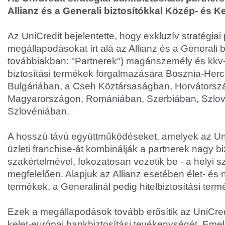
Allianz és a Generali biztosítókkal Közép- és K
Az UniCredit bejelentette, hogy exkluzív stratégiai 
megállapodásokat írt alá az Allianz és a Generali b
továbbiakban: "Partnerek") magánszemély és kkv-
biztosítási termékek forgalmazására Bosznia-Her
Bulgáriában, a Cseh Köztársaságban, Horvátorsz
Magyarországon, Romániában, Szerbiában, Szlov
Szlovéniában.
A hosszú távú együttműködéseket, amelyek az Uni
üzleti franchise-át kombinálják a partnerek nagy bi
szakértelmével, fokozatosan vezetik be - a helyi
megfelelően. Alapjuk az Allianz esetében élet- és 
termékek, a Generalinál pedig hitelbiztosítási term
Ezek a megállapodások tovább erősítik az UniCredi
kelet-európai bankbiztosítási tevékenységét. Emel