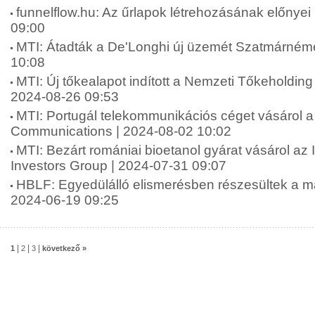
funnelflow.hu: Az űrlapok létrehozásának előnyei 
09:00
MTI: Átadták a De'Longhi új üzemét Szatmárnéme
10:08
MTI: Új tőkealapot indított a Nemzeti Tőkeholding
2024-08-26 09:53
MTI: Portugál telekommunikációs céget vásárol a 
Communications | 2024-08-02 10:02
MTI: Bezárt romániai bioetanol gyárat vásárol az 
Investors Group | 2024-07-31 09:07
HBLF: Egyedülálló elismerésben részesültek a ma
2024-06-19 09:25
|
|
|
1
2
3
következő »