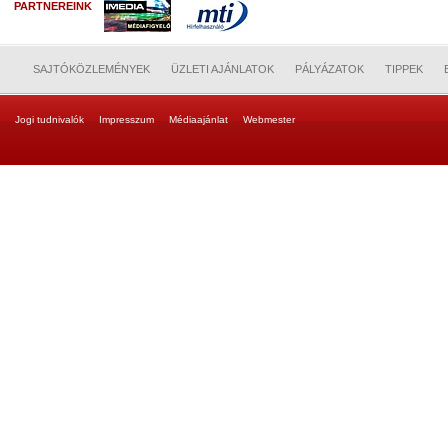
PARTNEREINK
SAJTÓKÖZLEMÉNYEK
ÜZLETI AJÁNLATOK
PÁLYÁZATOK
TIPPEK
Jogi tudnivalók
Impresszum
Médiaajánlat
Webmester