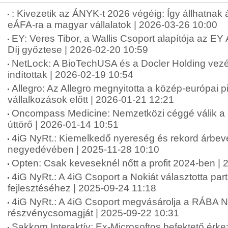
: Kivezetik az ÁNYK-t 2026 végéig: Így állhatnak
eÁFA-ra a magyar vállalatok | 2026-03-26 10:00
EY: Veres Tibor, a Wallis Csoport alapítója az E
Díj győztese | 2026-02-20 10:59
NetLock: A BioTechUSA és a Docler Holding vezére
indítottak | 2026-02-19 10:54
Allegro: Az Allegro megnyitotta a közép-európai 
vállalkozások előtt | 2026-01-21 12:21
Oncompass Medicine: Nemzetközi céggé válik a 
úttörő | 2026-01-14 10:51
4iG NyRt.: Kiemelkedő nyereség és rekord árbev
negyedévében | 2025-11-28 10:10
Opten: Csak keveseknél nőtt a profit 2024-ben |
4iG NyRt.: A 4iG Csoport a Nokiát választotta par
fejlesztéséhez | 2025-09-24 11:18
4iG NyRt.: A 4iG Csoport megvásárolja a RÁBA Ny
részvénycsomagját | 2025-09-22 10:31
Sakkom Interaktív: Ex-Microsoftos befektető érke